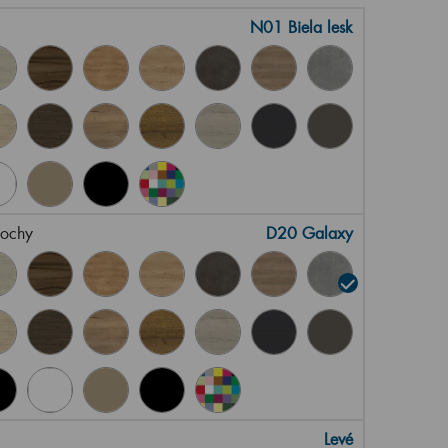
N01 Biela lesk
lochy
D20 Galaxy
Levé