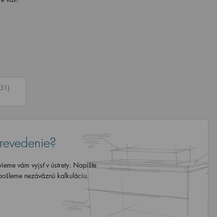
(31)
revedenie?
eme vám vyjsť v ústrety. Napíšte
ošleme nezáväznú kalkuláciu.