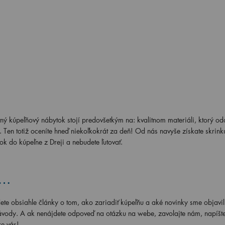
ý kúpeľňový nábytok stojí predovšetkým na: kvalitnom materiáli, ktorý od
n totiž oceníte hneď niekoľkokrát za deň! Od nás navyše získate skrink
k do kúpeľne z Dreji a nebudete ľutovať.
e…
ete obsiahle články o tom, ako zariadiť kúpeľňu a aké novinky sme objavil
 návody. A ak nenájdete odpoveď na otázku na webe, zavolajte nám, napíšte
e vás!