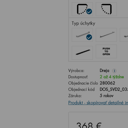
Typ úchytky
Výrobca:
Dreja
i
Dostupnosť:
2 až 4 týždne
Objednacie číslo
280062
Objednací kód
DOS_SVD2_03
Záruka:
5 rokov
Produkt - skopírovať detailné i
368 €