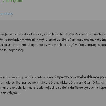
H
,
2 až 4 týždne
 produkty
okoja. Ako ale vytvoriť miesto, ktoré bude funkčné počas každodenného z
 je poriadok v kúpeľni, ktorý je ľahké udržiavať, ak máte dostatok úložn
vierka všetko potrebné aj to, čo by vás mohlo rozptyľovať od voňavej relax
do tej najmenšej.
 na polovicu. V každej časti nájdete
2 výškovo nastaviteľné sklenené poli
oru. Táto skriňa má rozmery: šírka 35 cm, hĺbka 35 cm a výška 154,5 cm
rovnako ako úchytky, ktoré budú najlepšie sedieť k ďalšiemu vybaveniu kúpe
 bez úchytiek.