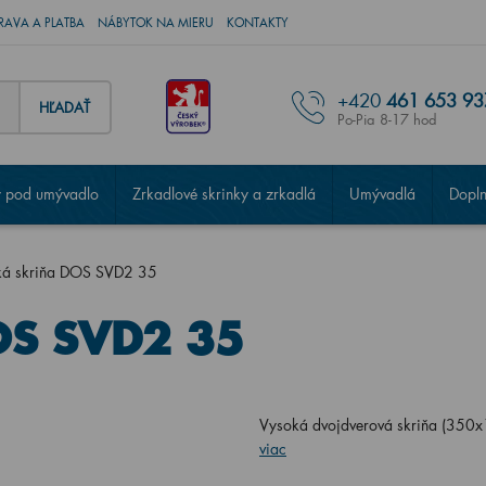
RAVA A PLATBA
NÁBYTOK NA MIERU
KONTAKTY
+420
461 653 93
HĽADAŤ
Po-Pia 8-17 hod
 pod umývadlo
Zrkadlové skrinky a zrkadlá
Umývadlá
Dopl
ká skriňa DOS SVD2 35
OS SVD2 35
Vysoká dvojdverová skriňa (350x
viac