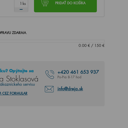
ks
PRIDAŤ DO KOŠÍKA
PRAVU ZDARMA
.
0.00
€
/
150
€
ku? Opýtajte sa
+420
461 653 937
a Stoklasová
Po-Pia 8-17 hod
zákazníckeho servisu
info@dreja.sk
M CEZ FORMULAR