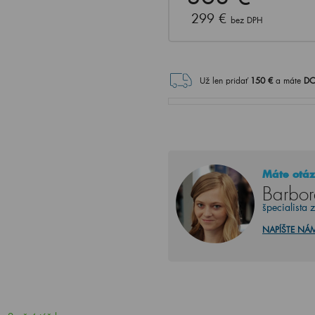
299 €
bez DPH
Už len pridať
150
€
a máte
DO
Máte otáz
Barbor
špecialista 
NAPÍŠTE NÁ