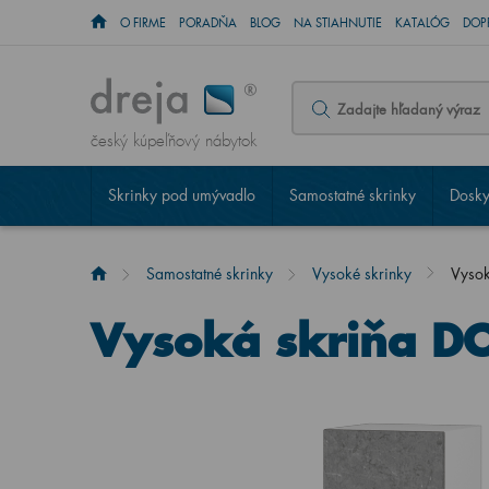
O FIRME
PORADŇA
BLOG
NA STIAHNUTIE
KATALÓG
DOP
český kúpeľňový nábytok
Skrinky pod umývadlo
Samostatné skrinky
Dosky
Samostatné skrinky
Vysoké skrinky
Vyso
Vysoká skriňa D