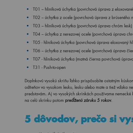
T01 – hliníková úchytka (povrchová úprava z eloxovanéh
T02 – úchytka z ocele (povrchová úprava z brúseného n
T03 – hliníková úchytka (
povrchová úprava chróm lesk
)
T04 – úchytka z nerezovej ocele (povrchová úprava chr
T05 -
hliníková úchytka
(povrchová úprava eloxovaný hli
T06 – úchytka z nerezovej ocele (povrchová úprava čie
T07 - hliníková úchytka (matná čierna povrchová úprav
T31 - Push-to-open
Doplnkovú vysokú skriňu ľahko prispôsobíte ostatným kúsk
odtieňov vo vysokom lesku, lesku alebo mate a tiež vďaka 
predstavám. Aj vo vysokých skrinkách používame nemecké kov
na celú skrinku potom
predĺženú záruku 5 rokov
.
5 dôvodov, prečo si vy