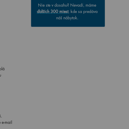
Nie ste v dosahu? Nevadí, máme
ďalších 300 miest
, kde sa predáva
náš nábytok.
olá
u
i.
 e-mail