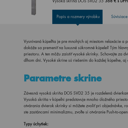
Vysoká skriňa DOS SVD2 35
368 € s DP
Popis a rozmery výrobku
Súvisiace
Vysnívaná kúpeľňa je pre mnohých aj miestom relaxácie a p
dokáže sa premeniť na luxusné súkromné kúpele? Tým hlavným
priestoru. A ten môžu zaistiť vysoké skrinky. Schovajte za d
dlhom dni. Vysoké skrine sú riešením do každej kúpeľne, aj 
Parametre skrine
Závesná vysoká skriňa DOS SVD2 35 je rozdelená dvierkami
Vysoká skriňa v kúpeľni predstavuje mnoho úložného priest
otvárania dvierok skrinky si môžete zvoliť pri objednávke, 
ste zastáncami minimalizmu, zvoľte si otváranie Push-to-open
Typy úchytiek: