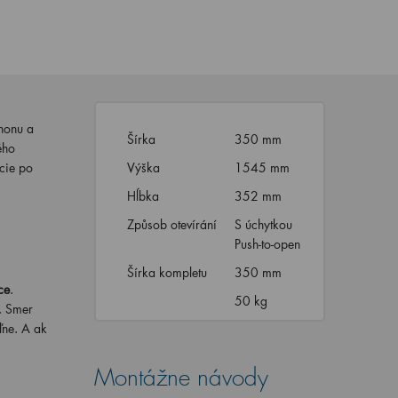
honu a
Šírka
350 mm
ého
ácie po
Výška
1545 mm
Hĺbka
352 mm
Způsob otevírání
S úchytkou
Push-to-open
Šírka kompletu
350 mm
ce
.
50 kg
. Smer
ľne. A ak
Montážne návody