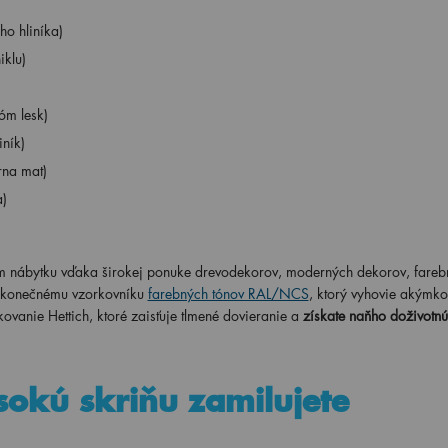
o hliníka)
iklu)
óm lesk)
ník)
rna mat)
a)
om nábytku vďaka širokej ponuke drevodekorov, moderných dekorov, fareb
nekonečnému vzorkovníku
farebných tónov RAL/NCS
, ktorý vyhovie akýmko
anie Hettich, ktoré zaisťuje tlmené dovieranie a
získate naňho doživotn
sokú skriňu zamilujete