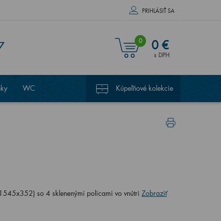
PRIHLÁSIŤ SA
0
0 €
7
s DPH
nky
WC
Kúpeľňové kolekcie
1545x352) so 4 sklenenými policami vo vnútri
Zobraziť