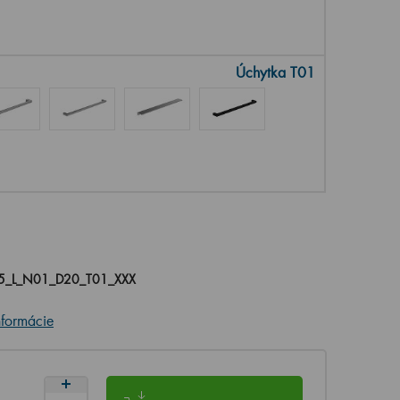
Úchytka T01
5_L_N01_D20_T01_XXX
nformácie