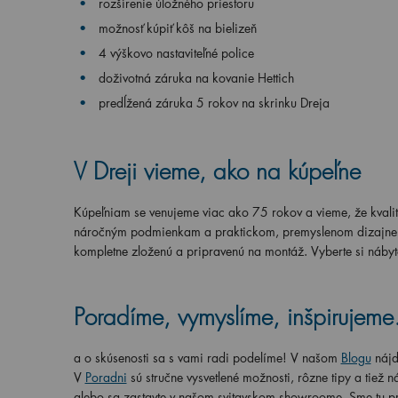
rozšírenie úložného priestoru
možnosť kúpiť kôš na bielizeň
4 výškovo nastaviteľné police
doživotná záruka na kovanie Hettich
predĺžená záruka 5 rokov na skrinku Dreja
V Dreji vieme, ako na kúpeľne
Kúpeľniam se venujeme viac ako 75 rokov a vieme, že kvalitn
náročným podmienkam a praktickom, premyslenom dizajne. Te
kompletne zloženú a pripravenú na montáž. Vyberte si nábyto
Poradíme, vymyslíme, inšpirujem
a o skúsenosti sa s vami radi podelíme! V našom
Blogu
nájd
V
Poradni
sú stručne vysvetlené možnosti, rôzne tipy a tiež
alebo sa zastavte v našom svitavskom showroome. Sme tu pr