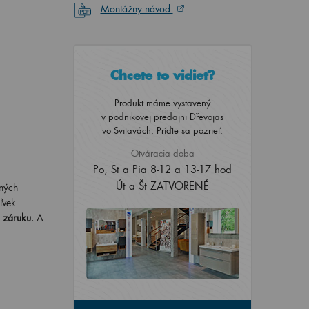
Montážny návod
Chcete to vidieť?
Produkt máme vystavený
v podnikovej predajni Dřevojas
vo Svitavách. Príďte sa pozrieť.
Otváracia doba
Po, St a Pia 8-12 a 13-17 hod
Út a Št ZATVORENÉ
ných
ľvek
ú záruku
. A