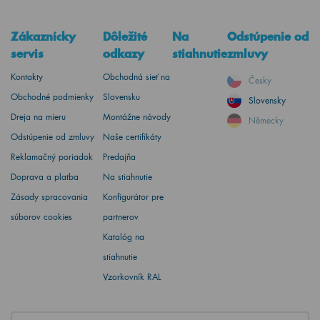
Zákaznícky
Dôležité
Na
Odstúpenie od
servis
odkazy
stiahnutie
zmluvy
Kontakty
Obchodná sieť na
Česky
Obchodné podmienky
Slovensku
Slovensky
Dreja na mieru
Montážne návody
Německy
Odstúpenie od zmluvy
Naše certifikáty
Reklamačný poriadok
Predajňa
Doprava a platba
Na stiahnutie
Zásady spracovania
Konfigurátor pre
súborov cookies
partnerov
Katalóg na
stiahnutie
Vzorkovník RAL