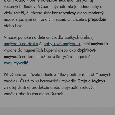
večerných rituálov. Výber umývadla nie je jednoduchý a
vždy záleží, či chcete skôr
konzervatívny
alebo
moderný
model s jasnými či hranatými rysmi. Či chcete s
prepadom
alebo
bez
.
V našej ponuke nájdete umývadlá všetkých druhov,
umývadlá na dosku
či
nábytkové umývadlá
,
mini
umývadlá
vhodné do najmenších kúpeľní alebo ako
doplnkové
umývadlá
na toaletu až po veľkorysé a elegantné
dvojumývadlá
.
Pri výbere sa môžete orientovať tiež podľa vašich obľúbených
značiek. Či už to sú keramické umývadla
Dreja
a
MyJoys
z našej vlastnej produkcie alebo umývadlá svetových
značiek ako
Laufen
alebo
Duravit
.