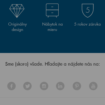
Originálny
Nábytok na
5 rokov záruka
design
mieru
Sme (skoro) všade. Hľadajte a nájdete nás na: