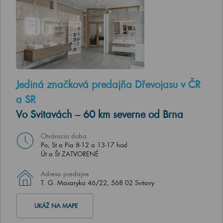
Jediná značková predajňa Dřevojasu v ČR
a SR
Vo Svitavách – 60 km severne od Brna
Otváracia doba
Po, St a Pia 8-12 a 13-17 hod
Út a Št ZATVORENÉ
Adresa predajne
T. G. Masaryka 46/22, 568 02 Svitavy
UKÁŽ NA MAPE