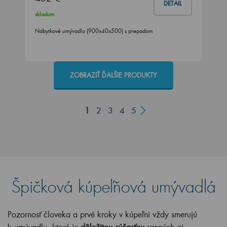
DETAIL
skladom
Nábytkové umývadlo (900x40x500) s prepadom
ZOBRAZIŤ ĎALŠIE PRODUKTY
1
2
3
4
5
Špičková
kúpeľňová
umývadlá
Pozornosť človeka a prvé kroky v kúpeľni vždy smerujú
k umývadlu, ktoré je
dôležitou súčasťou
ranných aj