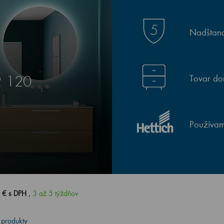
Nadštand
Tovar do
2 120
Používam
 € s DPH
,
3 až 5 týždňov
 produkty