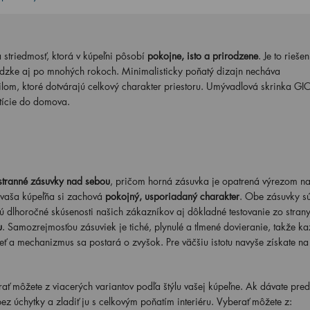
 striedmosť, ktorá v kúpeľni pôsobí
pokojne, isto a prirodzene
. Je to rieše
evádzke aj po mnohých rokoch. Minimalisticky poňatý dizajn necháva
ilom, ktoré dotvárajú celkový charakter priestoru. Umývadlová skrinka GI
stície do domova.
stranné zásuvky nad sebou
, pričom horná zásuvka je opatrená výrezom na 
 vaša kúpeľňa si zachová
pokojný, usporiadaný charakter
. Obe zásuvky s
jú dlhoročné skúsenosti našich zákazníkov aj dôkladné testovanie zo stran
u
. Samozrejmosťou zásuviek je tiché, plynulé a tlmené dovieranie, takže k
eť a mechanizmus sa postará o zvyšok. Pre väčšiu istotu navyše získate n
ť môžete z viacerých variantov podľa štýlu vašej kúpeľne. Ak dávate pred
ez úchytky a zladiť ju s celkovým poňatím interiéru. Vyberať môžete z: