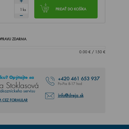
ks
PRIDAŤ DO KOŠÍKA
PRAVU ZDARMA
.
0.00
€
/
150
€
ku? Opýtajte sa
+420
461 653 937
a Stoklasová
Po-Pia 8-17 hod
zákazníckeho servisu
info@dreja.sk
M CEZ FORMULAR