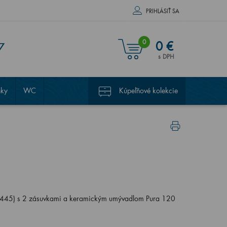
PRIHLÁSIŤ SA
0
0 €
7
s DPH
nky
WC
Kúpeľňové kolekcie
445) s 2 zásuvkami a keramickým umývadlom Pura 120