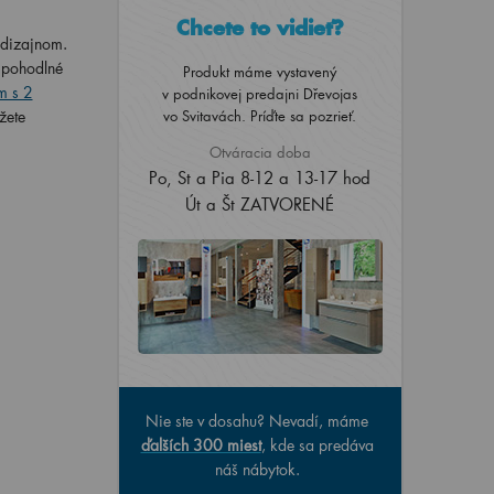
Chcete to vidieť?
 dizajnom.
e pohodlné
Produkt máme vystavený
m s 2
v podnikovej predajni Dřevojas
vo Svitavách. Príďte sa pozrieť.
žete
Otváracia doba
Po, St a Pia 8-12 a 13-17 hod
Út a Št ZATVORENÉ
Nie ste v dosahu? Nevadí, máme
ďalších 300 miest
, kde sa predáva
náš nábytok.