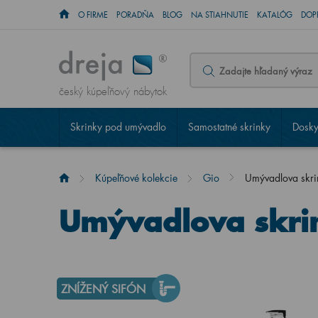
O FIRME
PORADŇA
BLOG
NA STIAHNUTIE
KATALÓG
DOP
český kúpeľňový nábytok
Skrinky pod umývadlo
Samostatné skrinky
Dosky
Kúpeľňové kolekcie
Gio
Umývadlova skr
Umývadlova skri
ZNÍŽENÝ SIFÓN