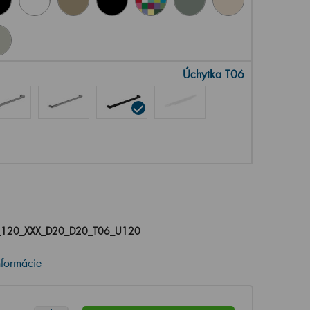
Úchytka T06
_120_XXX_D20_D20_T06_U120
nformácie