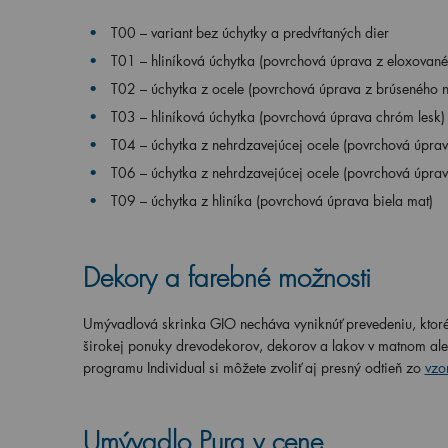
T00 – variant bez úchytky a predvŕtaných dier
T01 – hliníková úchytka (povrchová úprava z eloxovanéh
T02 – úchytka z ocele (povrchová úprava z brúseného n
T03 – hliníková úchytka (povrchová úprava chróm lesk)
T04 – úchytka z nehrdzavejúcej ocele (povrchová úprav
T06 – úchytka z nehrdzavejúcej ocele (povrchová úprav
T09 – úchytka z hliníka (povrchová úprava biela mat)
Dekory a farebné možnosti
Umývadlová skrinka GIO necháva vyniknúť prevedeniu, ktoré 
širokej ponuky drevodekorov, dekorov a lakov v matnom aleb
programu Individual si môžete zvoliť aj presný odtieň zo
vzo
Umývadlo Pura v cene