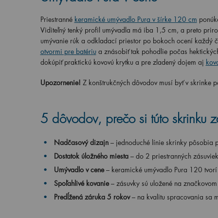
Priestranné
keramické umývadlo Pura v šírke 120 cm
ponúka
Viditeľný tenký profil umývadla má iba 1,5 cm, a preto prir
umývanie rúk a odkladací priestor po bokoch ocení každý čl
otvormi pre batériu
a znásobiť tak pohodlie počas hektickýc
dokúpiť praktickú kovovú krytku a pre zladený dojem aj
kovo
Upozornenie!
Z konštrukčných dôvodov musí byť v skrinke p
5 dôvodov, prečo si túto skrinku z
Nadčasový dizajn
– jednoduché línie skrinky pôsobia
Dostatok úložného miesta
– do 2 priestranných zásuviek 
Umývadlo v cene
– keramické umývadlo Pura 120 tvorí 
Spoľahlivé kovanie
– zásuvky sú uložené na značkovom 
Predĺžená záruka 5 rokov
– na kvalitu spracovania sa 