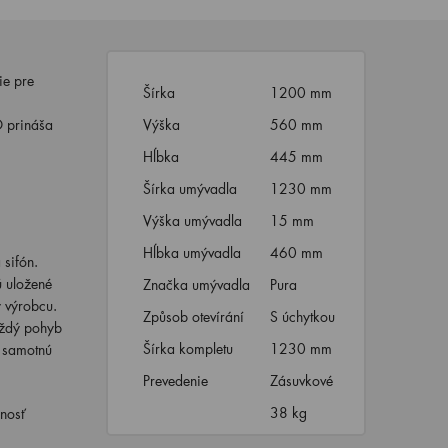
nie pre
Šírka
1200 mm
O prináša
Výška
560 mm
Hĺbka
445 mm
Šírka umývadla
1230 mm
Výška umývadla
15 mm
Hĺbka umývadla
460 mm
sifón.
ú uložené
Značka umývadla
Pura
y výrobcu.
Způsob otevírání
S úchytkou
aždý pohyb
Šírka kompletu
1230 mm
a samotnú
Prevedenie
Zásuvkové
38 kg
nosť