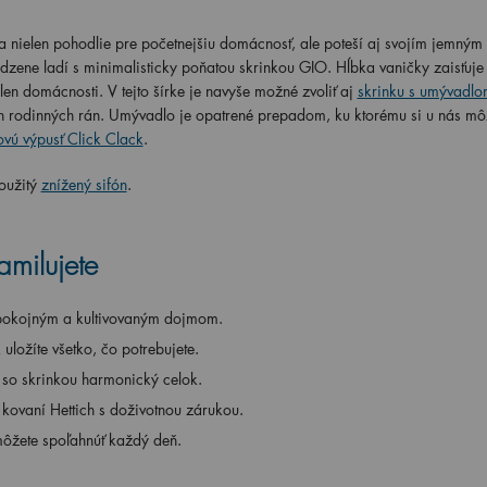
 nielen pohodlie pre početnejšiu domácnosť, ale poteší aj svojím jemným
odzene ladí s minimalisticky poňatou skrinkou GIO. Hĺbka vaničky zaisťuj
en domácnosti. V tejto šírke je navyše možné zvoliť aj
skrinku s umývadlo
h rodinných rán. Umývadlo je opatrené prepadom, ku ktorému si u nás mô
vú výpusť Click Clack
.
oužitý
znížený sifón
.
amilujete
 pokojným a kultivovaným dojmom.
uložíte všetko, čo potrebujete.
so skrinkou harmonický celok.
kovaní Hettich s doživotnou zárukou.
môžete spoľahnúť každý deň.