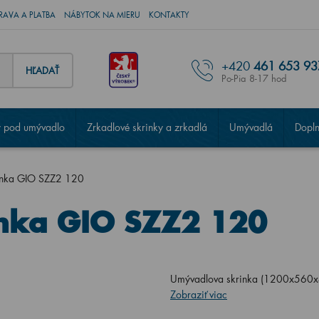
RAVA A PLATBA
NÁBYTOK NA MIERU
KONTAKTY
+420
461 653 93
HĽADAŤ
Po-Pia 8-17 hod
 pod umývadlo
Zrkadlové skrinky a zrkadlá
Umývadlá
Dopl
inka GIO SZZ2 120
nka GIO SZZ2 120
Umývadlova skrinka (1200x560x
Zobraziť viac