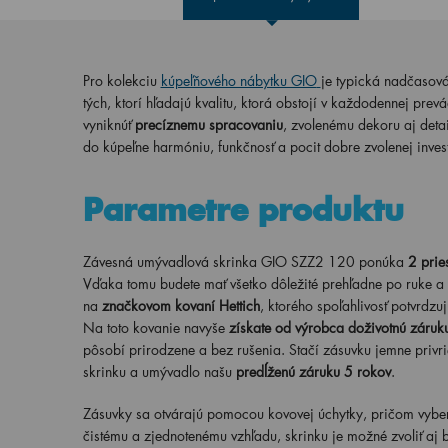
Pro kolekciu
kúpeľňového nábytku GIO
je typická nadčasová
tých, ktorí hľadajú kvalitu, ktorá obstojí v každodennej pr
vyniknúť
precíznemu spracovaniu
, zvolenému dekoru aj deta
do kúpeľne harmóniu, funkčnosť a pocit dobre zvolenej inve
Parametre produktu
Závesná umývadlová skrinka GIO SZZ2 120 ponúka
2 prie
Vďaka tomu budete mať všetko dôležité prehľadne po ruke a
na
značkovom kovaní Hettich
, ktorého spoľahlivosť potvrdzu
Na toto kovanie navyše
získate od výrobca doživotnú záruk
pôsobí prirodzene a bez rušenia. Stačí zásuvku jemne privri
skrinku a umývadlo našu
predĺženú záruku 5 rokov
.
Zásuvky sa otvárajú pomocou kovovej úchytky, pričom vybera
čistému a zjednotenému vzhľadu, skrinku je možné zvoliť aj b