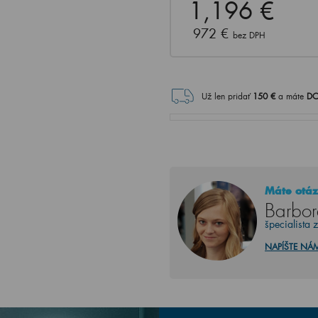
1,196 €
972 €
bez DPH
Už len pridať
150
€
a máte
DO
Máte otáz
Barbor
špecialista 
NAPÍŠTE NÁ