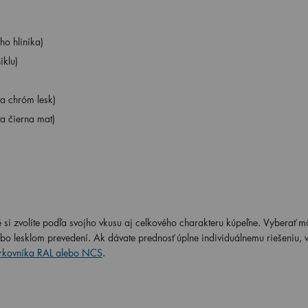
o hliníka)
iklu)
a chróm lesk)
a čierna mat)
si zvolíte podľa svojho vkusu aj celkového charakteru kúpeľne. Vyberať m
o lesklom prevedení. Ak dávate prednosť úplne individuálnemu riešeniu, 
rkovníka RAL alebo NCS
.