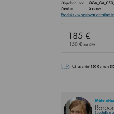
Objednací kód
QGA_GA_050_
Záruka:
5 rokov
Produkt - skopírovať detailné i
185 €
150 €
bez DPH
Už len pridať
150
€
a máte
DO
Máte otáz
Barbor
špecialista 