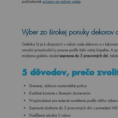
požiadaviek
priamo na našom webe
.
Výber zo širokej ponuky dekorov
Galérka Q je k dispozícii v celom rade dekorov a v lakova
umožní prispôsobiť ju presne podľa štýlu vašej kúpeľne. A 
môžeme galérku dodať
expresne do 5 pracovných dní
, takž
5 dôvodov, prečo zvoli
Drevené, výškovo nastaviteľné police
Kvalitné kovanie s tlmeným dovieraním
Prispôsobená pre externé osvetlenie podľa vášho výberu
Expresné dodanie do 5 pracovných dní v prevedení N01
Predĺžená záruka 5 rokov