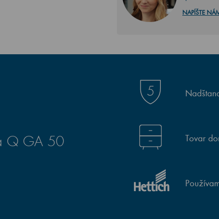
NAPÍŠTE NÁ
Nadštand
Tovar do
ka Q GA 50
Používam