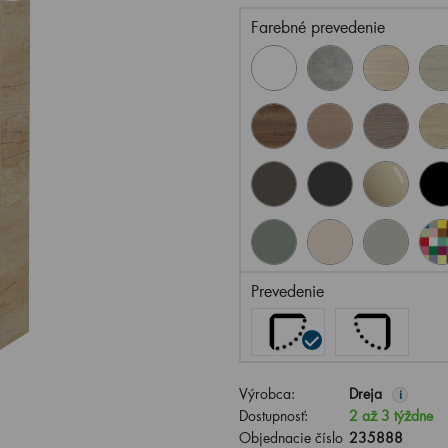
Farebné prevedenie
Prevedenie
Výrobca:
Dreja
i
Dostupnosť:
2 až 3 týždne
Objednacie číslo
235888