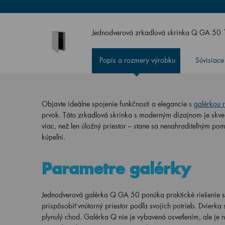
Jednodverová zrkadlová skrinka Q GA 50
Popis a rozmery výrobku
Súvisiace
Objavte ideálne spojenie funkčnosti a elegancie s
galérkou 
prvok. Táto zrkadlová skrinka s moderným dizajnom je skvelo
viac, než len úložný priestor – stane sa nenahraditeľným po
kúpeľni.
Parametre galérky
Jednodverová galérka Q GA 50 ponúka praktické riešenie 
prispôsobiť vnútorný priestor podľa svojich potrieb. Dvierk
plynulý chod. Galérka Q nie je vybavená osvetlením, ale je n