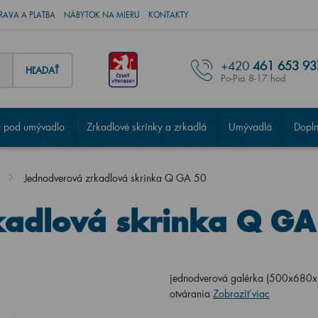
RAVA A PLATBA
NÁBYTOK NA MIERU
KONTAKTY
+420
461 653 93
HĽADAŤ
Po-Pia 8-17 hod
 pod umývadlo
Zrkadlové skrinky a zrkadlá
Umývadlá
Dopl
Jednodverová zrkadlová skrinka Q GA 50
kadlová skrinka Q GA
jednodverová galérka (500x680x14
otvárania
Zobraziť viac