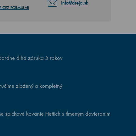
info@dreja.sk
M CEZ FORMULAR
ardne dlhá záruka 5 rokov
ručíme zložený a kompletný
e špičkové kovanie Hettich s tlmeným dovieraním