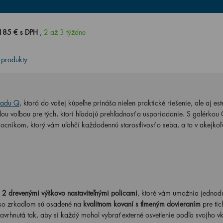
185 € s DPH
,
2 až 3 týždne
 produkty
radu Q
, ktorá do vašej kúpeľne prináša nielen praktické riešenie, ale aj est
u voľbou pre tých, ktorí hľadajú prehľadnosť a usporiadanie. S galérkou 
mocníkom, ktorý vám uľahčí každodennú starostlivosť o seba, a to v akejkoľ
s
2 drevenými výškovo nastaviteľnými policami
, ktoré vám umožnia jednod
a so zrkadlom sú osadené na
kvalitnom kovaní s tlmeným dovieraním
pre tic
avrhnutá tak, aby si každý mohol vybrať externé osvetlenie podľa svojho v