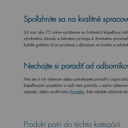
Spoľahnite sa na kvalitné spraco
Už viac ako 75 rokov vyrábame vo Svitavách kúpeľňový náb
výrobnému závodu a šetrnému prístupu k životnému prostrediu
každá galérka Q je vyrobená s dôrazom na kvalitu a udržate
Nechajte si poradiť od odborníko
Nie ste si istí výberom alebo potrebujete poradiť s usporia
kúpeľňovými projektmi a radi vám pomôžu s vašim výberom. P
nápady, alebo využiť našu
Poradňu
, kde nájdete užitočné tip
Produkt patrí do týchto kategórií