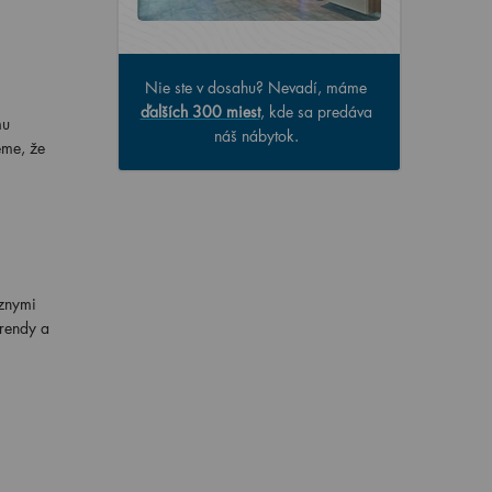
Nie ste v dosahu? Nevadí, máme
ďalších 300 miest
, kde sa predáva
mu
náš nábytok.
eme, že
ôznymi
trendy a