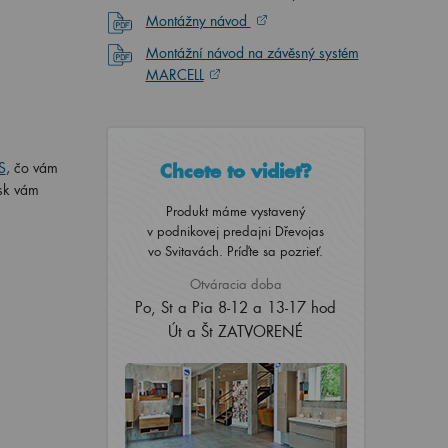
Montážny návod
Montážní návod na závěsný systém
MARCELL
S
, čo vám
Chcete to vidieť?
esk vám
Produkt máme vystavený
v podnikovej predajni Dřevojas
vo Svitavách. Príďte sa pozrieť.
Otváracia doba
Po, St a Pia 8-12 a 13-17 hod
Út a Št ZATVORENÉ