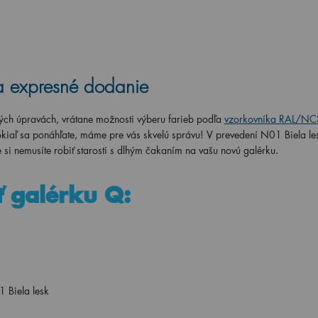
 a expresné dodanie
ných úpravách, vrátane možnosti výberu farieb podľa
vzorkovníka RAL/NC
pokiaľ sa ponáhľate, máme pre vás skvelú správu! V prevedení N01 Biela l
e si nemusíte robiť starosti s dlhým čakaním na vašu novú galérku.
ť galérku Q:
 Biela lesk