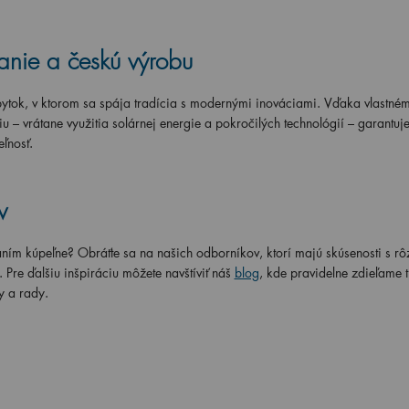
vanie a českú výrobu
ytok, v ktorom sa spája tradícia s modernými inováciami. Vďaka vlastné
 – vrátane využitia solárnej energie a pokročilých technológií – garantuj
ľnosť.
v
daním kúpeľne? Obráťte sa na našich odborníkov, ktorí majú skúsenosti s r
re ďalšiu inšpiráciu môžete navštíviť náš
blog
, kde pravidelne zdieľame 
y a rady.