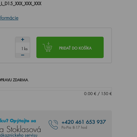
L_D15_XXX_XXX_XXX
nformácie
ks
PRIDAŤ DO KOŠÍKA
PRAVU ZDARMA
.
0.00
€
/
150
€
ku? Opýtajte sa
+420
461 653 937
a Stoklasová
Po-Pia 8-17 hod
zákazníckeho servisu