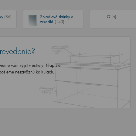
nky
(86)
Zrkadlové skrinky a
Q
(6)
zrkadlá
(143)
revedenie?
eme vám vyjsť v ústrety. Napíšte
ošleme nezáväznú kalkuláciu.