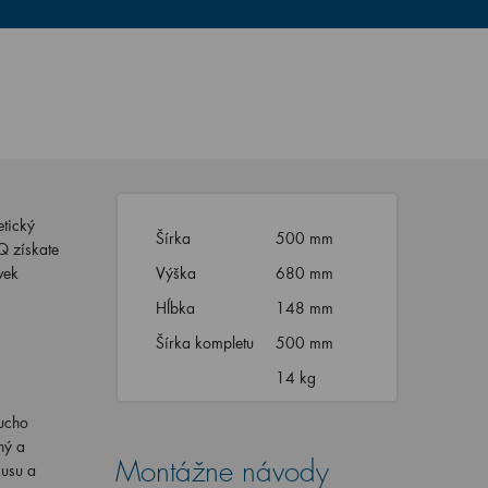
etický
Šírka
500 mm
Q získate
vek
Výška
680 mm
Hĺbka
148 mm
Šírka kompletu
500 mm
14 kg
ucho
hý a
Montážne návody
kusu a