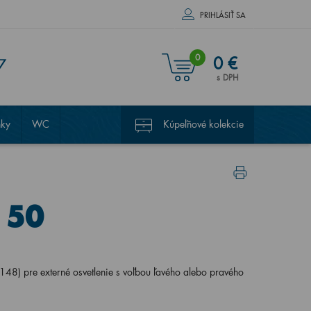
PRIHLÁSIŤ SA
0
0 €
7
s DPH
nky
WC
Kúpeľňové kolekcie
 50
8) pre externé osvetlenie s voľbou ľavého alebo pravého