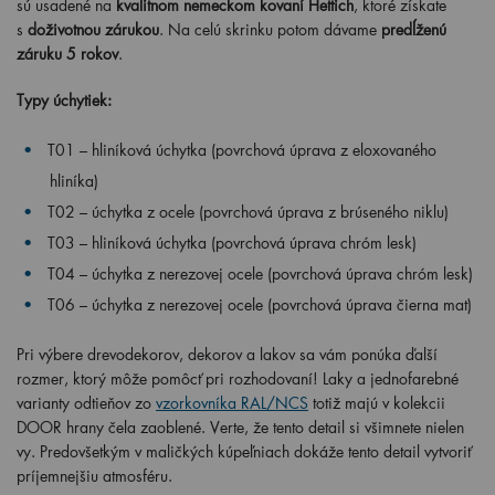
sú usadené na
kvalitnom nemeckom kovaní Hettich
, ktoré získate
s
doživotnou zárukou
. Na celú skrinku potom dávame
predĺženú
záruku 5 rokov
.
Typy úchytiek:
T01 – hliníková úchytka (povrchová úprava z eloxovaného
hliníka)
T02 – úchytka z ocele (povrchová úprava z brúseného niklu)
T03 – hliníková úchytka (povrchová úprava chróm lesk)
T04 – úchytka z nerezovej ocele (povrchová úprava chróm lesk)
T06 – úchytka z nerezovej ocele (povrchová úprava čierna mat)
Pri výbere drevodekorov, dekorov a lakov sa vám ponúka ďalší
rozmer, ktorý môže pomôcť pri rozhodovaní! Laky a jednofarebné
varianty odtieňov zo
vzorkovníka RAL/NCS
totiž majú v kolekcii
DOOR hrany čela zaoblené. Verte, že tento detail si všimnete nielen
vy. Predovšetkým v maličkých kúpeľniach dokáže tento detail vytvoriť
príjemnejšiu atmosféru.