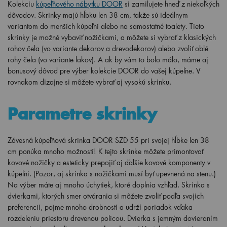
Kolekciu
kúpeľňového nábytku DOOR
si zamilujete hneď z niekoľkých
dôvodov. Skrinky majú hĺbku len 38 cm, takže sú ideálnym
variantom do menších kúpeľní alebo na samostatné toalety. Tieto
skrinky je možné vybaviť nožičkami, a môžete si vybrať z klasických
rohov čela (vo variante dekorov a drevodekorov) alebo zvoliť oblé
rohy čela (vo variante lakov). A ak by vám to bolo málo, máme aj
bonusový dôvod pre výber kolekcie DOOR do vašej kúpeľne. V
rovnakom dizajne si môžete vybrať aj vysokú skrinku.
Parametre skrinky
Závesná kúpeľňová skrinka DOOR SZD 55 pri svojej hĺbke len 38
cm ponúka mnoho možností! K tejto skrinke môžete primontovať
kovové nožičky a esteticky prepojiť aj ďalšie kovové komponenty v
kúpeľni. (Pozor, aj skrinka s nožičkami musí byť upevnená na stenu.)
Na výber máte aj mnoho úchytiek, ktoré doplnia vzhľad. Skrinka s
dvierkami, ktorých smer otvárania si môžete zvoliť podľa svojich
preferencií, pojme mnoho drobností a udrží poriadok vďaka
rozdeleniu priestoru drevenou policou. Dvierka s jemným dovieraním