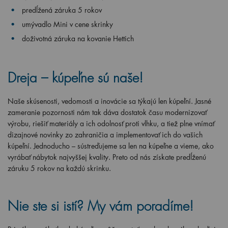
predĺžená záruka 5 rokov
umývadlo Mini v cene skrinky
doživotná záruka na kovanie Hettich
Dreja – kúpeľne sú naše!
Naše skúsenosti, vedomosti a inovácie sa týkajú len kúpeľní. Jasné
zameranie pozornosti nám tak dáva dostatok času modernizovať
výrobu, riešiť materiály a ich odolnosť proti vlhku, a tiež plne vnímať
dizajnové novinky zo zahraničia a implementovať ich do vašich
kúpeľní. Jednoducho – sústreďujeme sa len na kúpeľne a vieme, ako
vyrábať nábytok najvyššej kvality. Preto od nás získate predĺženú
záruku 5 rokov na každú skrinku.
Nie ste si istí? My vám poradíme!