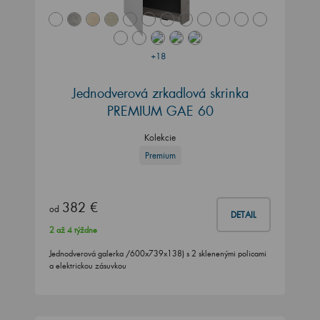
+18
Jednodverová zrkadlová skrinka
PREMIUM GAE 60
Kolekcie
Premium
382 €
od
DETAIL
2 až 4 týždne
Jednodverová galerka /600x739x138) s 2 sklenenými policami
a elektrickou zásuvkou