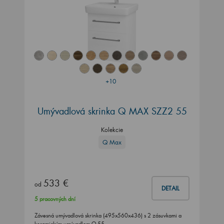
+10
Umývadlová skrinka Q MAX SZZ2 55
Kolekcie
Q Max
533 €
od
DETAIL
5 pracovných dní
Závesná umývadlová skrinka (495x560x436) s 2 zásuvkami a
keramickým umývadlom Q 55