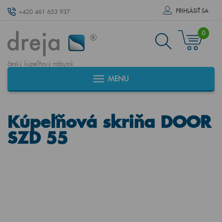
PRIHLÁSIŤ SA
+420 461 653 937
0
český kúpeľňový nábytok
MENU
Kúpeľňová skriňa DOOR
SZD 55