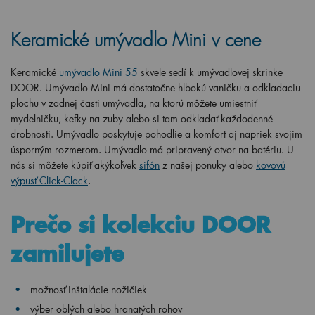
Keramické umývadlo Mini v cene
Keramické
umývadlo Mini 55
skvele sedí k umývadlovej skrinke
DOOR. Umývadlo Mini má dostatočne hlbokú vaničku a odkladaciu
plochu v zadnej časti umývadla, na ktorú môžete umiestniť
mydelničku, kefky na zuby alebo si tam odkladať každodenné
drobnosti. Umývadlo poskytuje pohodlie a komfort aj napriek svojim
úsporným rozmerom. Umývadlo má pripravený otvor na batériu. U
nás si môžete kúpiť akýkoľvek
sifón
z našej ponuky alebo
kovovú
výpusť Click-Clack
.
Prečo si kolekciu DOOR
zamilujete
možnosť inštalácie nožičiek
výber oblých alebo hranatých rohov