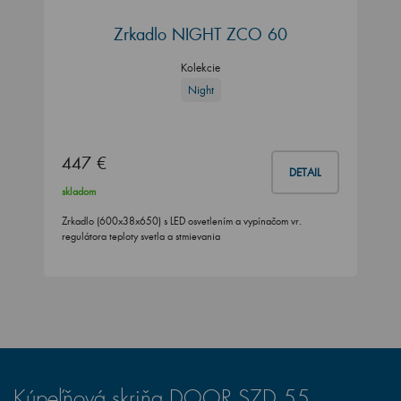
Zrkadlo NIGHT ZCO 60
Kolekcie
Night
447 €
DETAIL
skladom
Zrkadlo (600x38x650) s LED osvetlením a vypínačom vr.
regulátora teploty svetla a stmievania
Kúpeľňová skriňa DOOR SZD 55