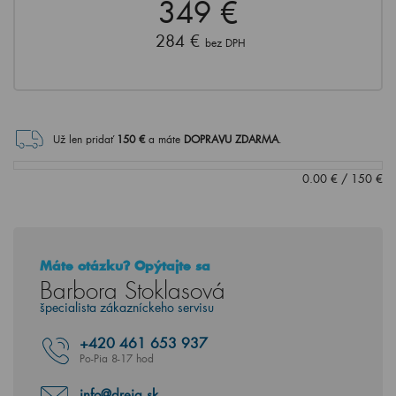
349 €
284 €
bez DPH
Už len pridať
150
€
a máte
DOPRAVU ZDARMA
.
0.00
€
/
150
€
Máte otázku? Opýtajte sa
Barbora Stoklasová
špecialista zákazníckeho servisu
+420
461 653 937
Po-Pia 8-17 hod
info@dreja.sk