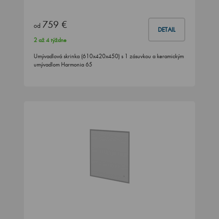
759 €
od
DETAIL
2 až 4 týždne
Umývadlová skrinka (610x420x450) s 1 zásuvkou a keramickým
umývadlom Harmonia 65