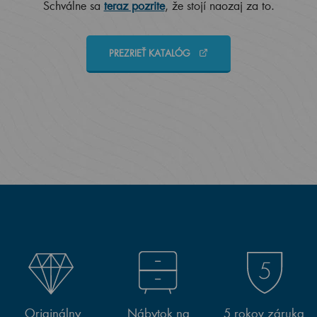
Schválne sa
teraz pozrite
, že stojí naozaj za to.
PREZRIEŤ KATALÓG
Originálny
Nábytok na
5 rokov záruka