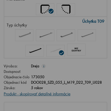
Úchytka T09
Typ úchytky
Výrobca:
Dreja
i
Dostupnosť:
Objednacie číslo
173050
Objednací kód
DOO028_SZD_055_L_M19_D22_T09_U028
Záruka:
5 rokov
Produkt - skopírovať detailné informácie