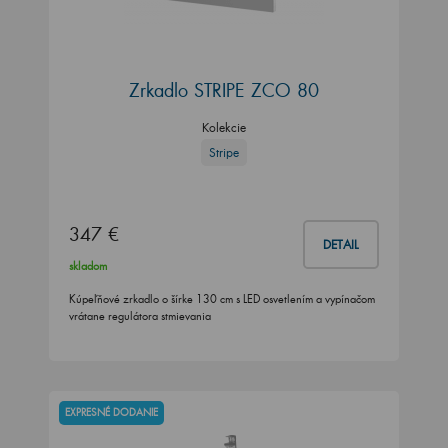
Zrkadlo STRIPE ZCO 80
Kolekcie
Stripe
347 €
DETAIL
skladom
Kúpeľňové zrkadlo o šírke 130 cm s LED osvetlením a vypínačom
vrátane regulátora stmievania
EXPRESNÉ DODANIE