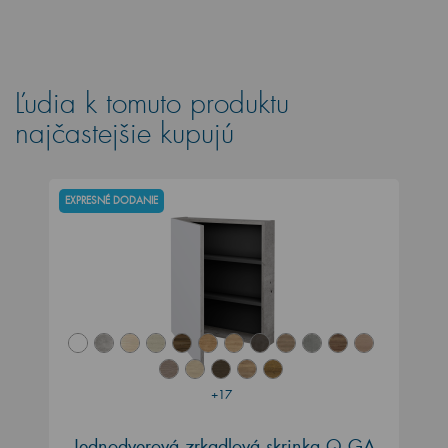
Ľudia k tomuto produktu
najčastejšie kupujú
EXPRESNÉ DODANIE
+17
Jednodverová zrkadlová skrinka Q GA