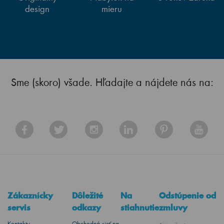
design
mieru
Sme (skoro) všade. Hľadajte a nájdete nás na:
Zákaznícky
Dôležité
Na
Odstúpenie od
servis
odkazy
stiahnutie
zmluvy
Kontakty
Obchodná sieť na