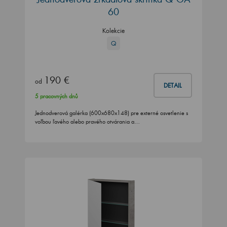
60
Kolekcie
Q
190 €
od
DETAIL
5 pracovných dnů
Jednodverová galérka (600x680x148) pre externé osvetlenie s
voľbou ľavého alebo pravého otvárania a…