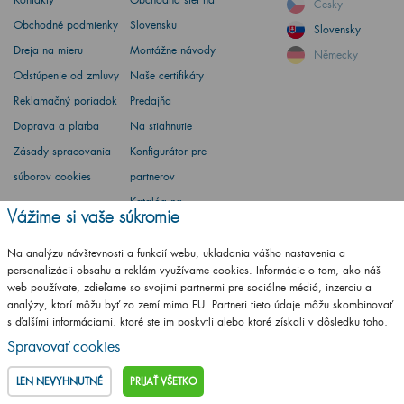
Česky
Obchodné podmienky
Slovensku
Slovensky
Dreja na mieru
Montážne návody
Německy
Odstúpenie od zmluvy
Naše certifikáty
Reklamačný poriadok
Predajňa
Doprava a platba
Na stiahnutie
Zásady spracovania
Konfigurátor pre
súborov cookies
partnerov
Katalóg na
Vážime si vaše súkromie
stiahnutie
Vzorkovník RAL
Na analýzu návštevnosti a funkcií webu, ukladania vášho nastavenia a
personalizácii obsahu a reklám využívame cookies. Informácie o tom, ako náš
web používate, zdieľame so svojimi partnermi pre sociálne médiá, inzerciu a
analýzy, ktorí môžu byť zo zemí mimo EU. Partneri tieto údaje môžu skombinovať
s ďalšími informáciami, ktoré ste im poskytli alebo ktoré získali v dôsledku toho,
Barbora Stoklasová
že používate ich služby.
Podrobné informácie
Spravovať cookies
Máte otázku? Opýtajte sa
LEN NEVYHNUTNÉ
PRIJAŤ VŠETKO