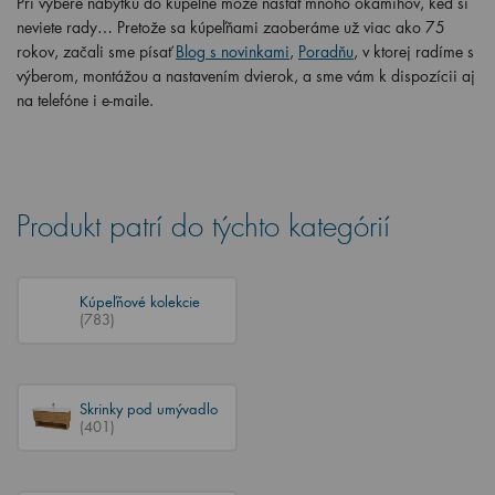
Pri výbere nábytku do kúpeľne môže nastať mnoho okamihov, keď si
neviete rady… Pretože sa kúpeľňami zaoberáme už viac ako 75
rokov, začali sme písať
Blog s novinkami
,
Poradňu
, v ktorej radíme s
výberom, montážou a nastavením dvierok, a sme vám k dispozícii aj
na telefóne i e-maile.
Produkt patrí do týchto kategórií
Kúpeľňové kolekcie
(783)
Skrinky pod umývadlo
(401)