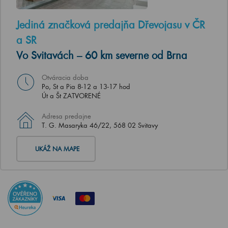
Jediná značková predajňa Dřevojasu v ČR
a SR
Vo Svitavách – 60 km severne od Brna
Otváracia doba
Po, St a Pia 8-12 a 13-17 hod
Út a Št ZATVORENÉ
Adresa predajne
T. G. Masaryka 46/22, 568 02 Svitavy
UKÁŽ NA MAPE