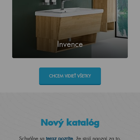
Invence
CHCEM VIDIEŤ VŠETKY
Nový katalóg
Schválne sa
teraz pozrite
, že stojí naozaj za to.