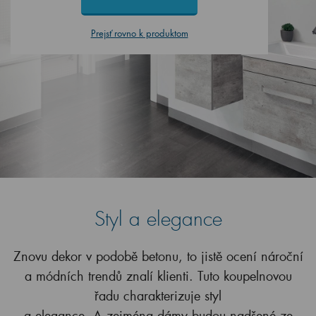
Prejsť rovno k produktom
Styl a elegance
Znovu dekor v podobě betonu, to jistě ocení nároční
a módních trendů znalí klienti. Tuto koupelnovou
řadu charakterizuje styl
a elegance. A zejména dámy budou nadšené ze