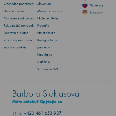
Obchodné podmienky
Slovensku
Slovensky
Dreja na mieru
Montážne návody
Německy
Odstúpenie od zmluvy
Naše certifikáty
Reklamačný poriadok
Predajňa
Doprava a platba
Na stiahnutie
Zásady spracovania
Konfigurátor pre
súborov cookies
partnerov
Katalóg na
stiahnutie
Vzorkovník RAL
Barbora Stoklasová
Máte otázku? Opýtajte sa
+420
461 653 937