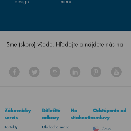
design
mieru
Sme (skoro) všade. Hľadajte a nájdete nás na:
Zákaznícky
Dôležité
Na
Odstúpenie od
servis
odkazy
stiahnutie
zmluvy
Kontakty
Obchodná sieť na
Česky