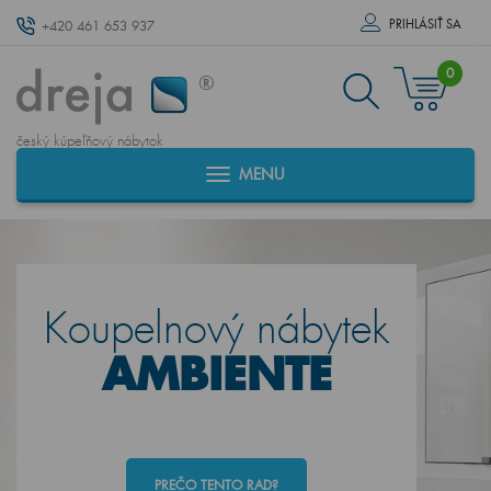
PRIHLÁSIŤ SA
+420 461 653 937
0
český kúpeľňový nábytok
MENU
Koupelnový nábytek
AMBIENTE
PREČO TENTO RAD?