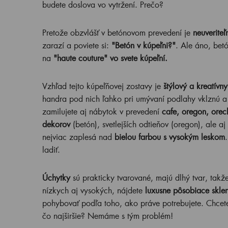
budete doslova vo vytržení. Prečo?
Pretože obzvlášť v betónovom prevedení je
neuveriteľ
zarazí a poviete si:
"Betón v kúpeľni?"
. Ale áno, bet
na
"haute couture" vo svete kúpeľní.
Vzhľad tejto kúpeľňovej zostavy je
štýlový a kreatívny
handra pod nich ľahko pri umývaní podlahy vklznú a
zamilujete aj nábytok v prevedení
cafe, oregon, ore
dekorov
(betón), svetlejších odtieňov (oregon), ale a
nejviac zaplesá nad
bielou farbou s vysokým leskom
ladiť.
Úchytky
sú prakticky tvarované, majú dlhý tvar, takž
nízkych aj vysokých, nájdete
luxusne pôsobiace sklen
pohybovať podľa toho, ako práve potrebujete. Chcete
čo najširšie? Nemáme s tým problém!