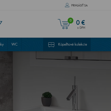
PRIHLÁSIŤ SA
0
0 €
7
s DPH
nky
WC
Kúpeľňové kolekcie