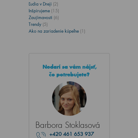
Ľudia v Dreji
(2)
Inšpirujeme
(15)
Zaujímavosti
(6)
Trendy
(5)
Ako na zariadenie kúpeľne
(1)
Nedarí sa vám nájsť,
čo potrebujete?
Barbora Stoklasová
+420
461 653 937