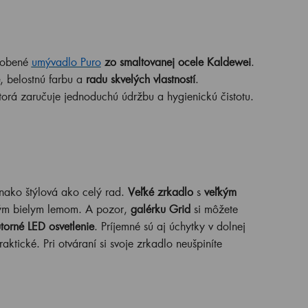
yrobené
umývadlo Puro
zo smaltovanej ocele Kaldewei
.
, belostnú farbu a
radu skvelých vlastností
.
ktorá zaručuje jednoduchú údržbu a hygienickú čistotu.
vnako štýlová ako celý rad.
Veľké zrkadlo
s
veľkým
lým bielym lemom. A pozor,
galérku Grid
si môžete
torné LED osvetlenie
. Príjemné sú aj úchytky v dolnej
aktické. Pri otváraní si svoje zrkadlo neušpiníte