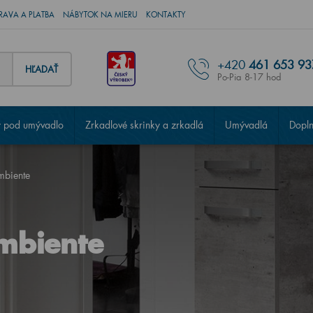
RAVA A PLATBA
NÁBYTOK NA MIERU
KONTAKTY
+420
461 653 93
HĽADAŤ
Po-Pia 8-17 hod
 pod umývadlo
Zrkadlové skrinky a zrkadlá
Umývadlá
Dopl
mbiente
mbiente