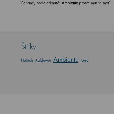
Sčítané, podčiarknuté:
Ambiente
proste musíte mať!
Štítky
Ambiente
Hettich
Kaldewei
Grid