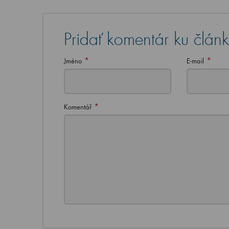
Pridať komentár ku člán
*
*
Jméno
E-mail
*
Komentář