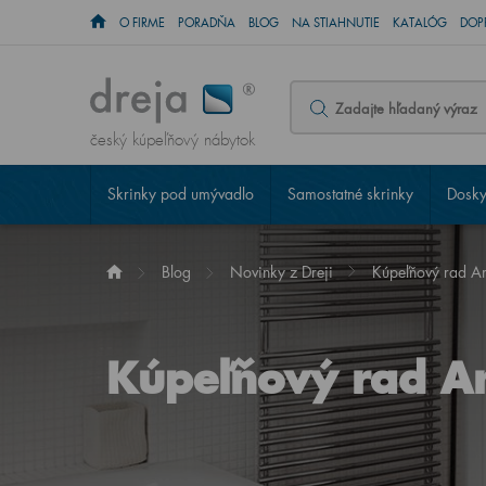
O FIRME
PORADŇA
BLOG
NA STIAHNUTIE
KATALÓG
DOP
český kúpeľňový nábytok
Skrinky pod umývadlo
Samostatné skrinky
Dosky
Blog
Novinky z Dreji
Kúpeľňový rad A
Kúpeľňový rad A