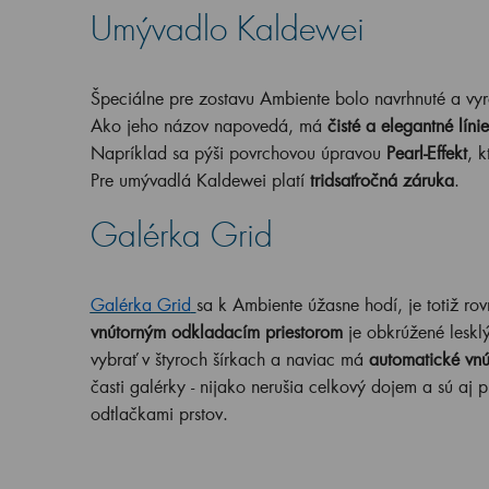
Umývadlo Kaldewei
Špeciálne pre zostavu Ambiente bolo navrhnuté a v
Ako jeho názov napovedá, má
čisté a elegantné línie
Napríklad sa pýši povrchovou úpravou
Pearl-Effekt
, 
Pre umývadlá Kaldewei platí
tridsaťročná záruka
.
Galérka Grid
Galérka Grid
sa k Ambiente úžasne hodí, je totiž ro
vnútorným odkladacím priestorom
je obkrúžené lesk
vybrať v štyroch šírkach a naviac má
automatické vnú
časti galérky - nijako nerušia celkový dojem a sú aj pr
odtlačkami prstov.