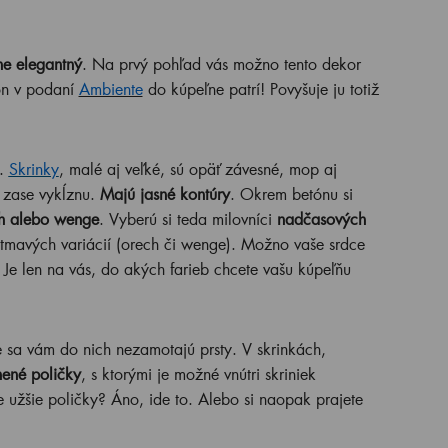
ne elegantný
. Na prvý pohľad vás možno tento dekor
ón v podaní
Ambiente
do kúpeľne patrí! Povyšuje ju totiž
.
Skrinky
, malé aj veľké, sú opäť závesné, mop aj
 zase vykĺznu.
Majú jasné kontúry
. Okrem betónu si
ch alebo wenge
. Vyberú si teda milovníci
nadčasových
j tmavých variácií (orech či wenge). Možno vaše srdce
. Je len na vás, do akých farieb chcete vašu kúpeľňu
e sa vám do nich nezamotajú prsty. V skrinkách,
ené poličky
, s ktorými je možné vnútri skriniek
 užšie poličky? Áno, ide to. Alebo si naopak prajete