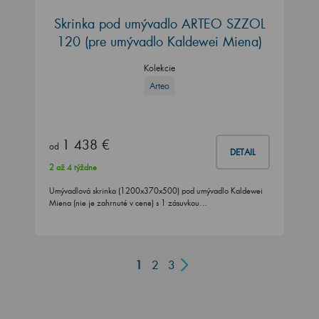
Skrinka pod umývadlo ARTEO SZZOL
120 (pre umývadlo Kaldewei Miena)
Kolekcie
Arteo
1 438 €
od
DETAIL
2 až 4 týždne
Umývadlová skrinka (1200x370x500) pod umývadlo Kaldewei
Miena (nie je zahrnuté v cene) s 1 zásuvkou…
1
2
3