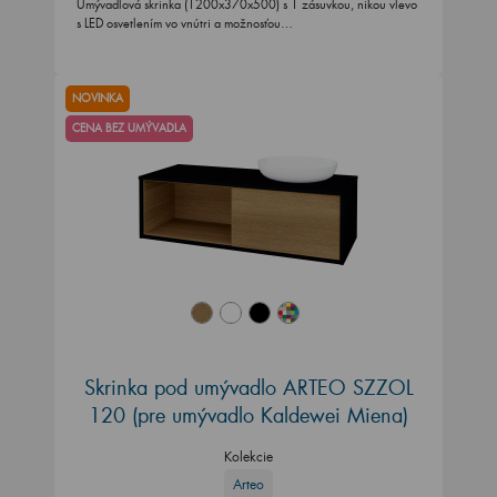
Umývadlová skrinka (1200x370x500) s 1 zásuvkou, nikou vlevo
s LED osvetlením vo vnútri a možnosťou…
NOVINKA
CENA BEZ UMÝVADLA
Skrinka pod umývadlo ARTEO SZZOL
120 (pre umývadlo Kaldewei Miena)
Kolekcie
Arteo