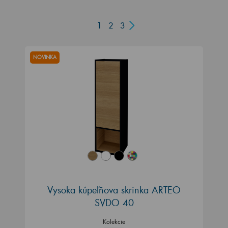
1
2
3
NOVINKA
Vysoka kúpeľňova skrinka ARTEO
SVDO 40
Kolekcie