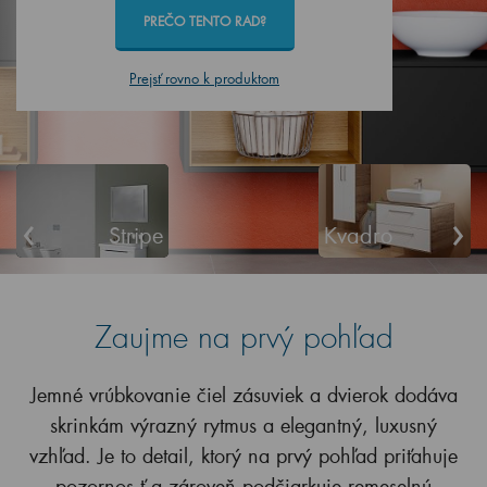
PREČO TENTO RAD?
Prejsť rovno k produktom
‹
›
Stripe
Kvadro
Zaujme na prvý pohľad
Jemné vrúbkovanie čiel zásuviek a dvierok dodáva
skrinkám výrazný rytmus a elegantný, luxusný
vzhľad. Je to detail, ktorý na prvý pohľad priťahuje
pozornos,ť a zároveň podčiarkuje remeselnú