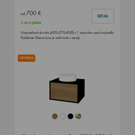
700 €
od
DETAIL
2 až 4 týždne
Umyvadlová skrinka (600x370x500) s 1 zásuvkou pod umývadlo
Kaldewei Miena (nie je zahrnuté v cene)
NOVINKA