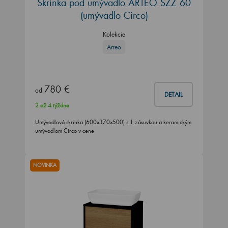
Skrinka pod umývadlo ARTEO SZZ 60
(umývadlo Circo)
Kolekcie
Arteo
780 €
od
DETAIL
2 až 4 týždne
Umývadlová skrinka (600x370x500) s 1 zásuvkou a keramickým
umývadlom Circo v cene
NOVINKA