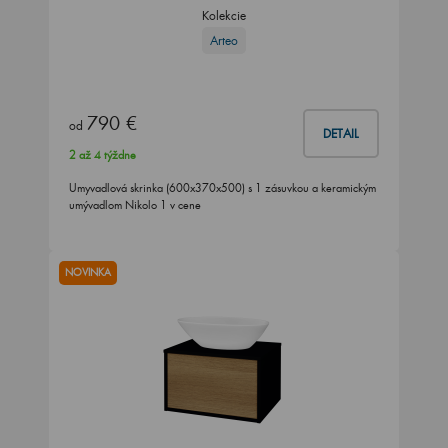
Kolekcie
Arteo
790 €
od
DETAIL
2 až 4 týždne
Umyvadlová skrinka (600x370x500) s 1 zásuvkou a keramickým
umývadlom Nikolo 1 v cene
NOVINKA