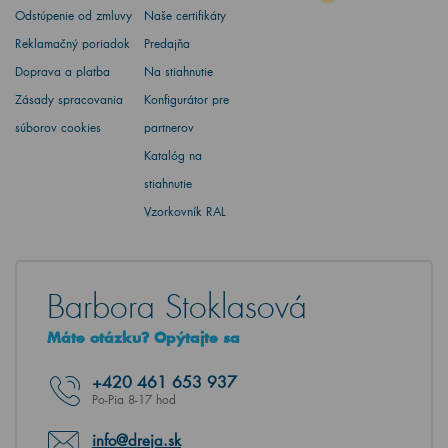
Odstúpenie od zmluvy
Naše certifikáty
Reklamačný poriadok
Predajňa
Doprava a platba
Na stiahnutie
Zásady spracovania
Konfigurátor pre
súborov cookies
partnerov
Katalóg na
stiahnutie
Vzorkovník RAL
Barbora Stoklasová
Máte otázku? Opýtajte sa
+420
461 653 937
Po-Pia 8-17 hod
info@dreja.sk