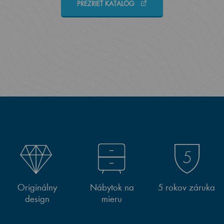
PREZRIEŤ KATALÓG
Originálny
Nábytok na
5 rokov záruka
design
mieru