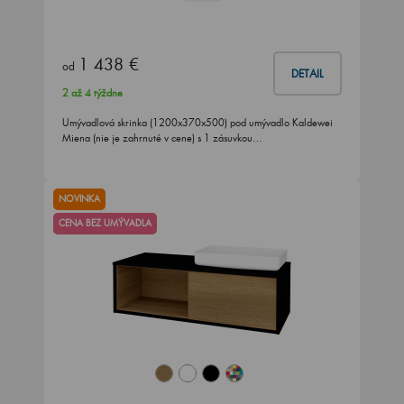
1 438 €
od
DETAIL
2 až 4 týždne
Umývadlová skrinka (1200x370x500) pod umývadlo Kaldewei
Miena (nie je zahrnuté v cene) s 1 zásuvkou…
NOVINKA
CENA BEZ UMÝVADLA