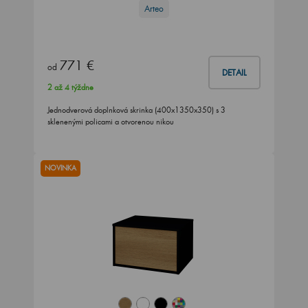
Arteo
771 €
od
DETAIL
2 až 4 týždne
Jednodverová doplnková skrinka (400x1350x350) s 3
sklenenými policami a otvorenou nikou
NOVINKA