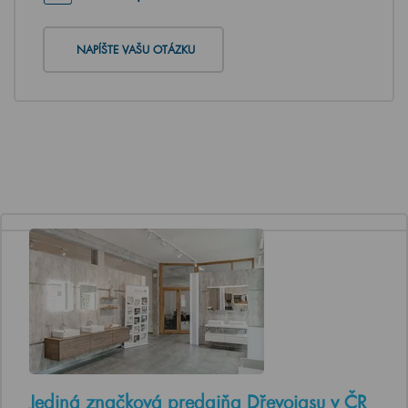
NAPÍŠTE VAŠU OTÁZKU
Jediná značková predajňa Dřevojasu v ČR