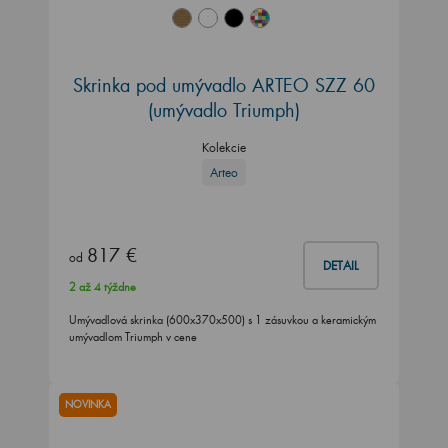
Skrinka pod umývadlo ARTEO SZZ 60
(umývadlo Triumph)
Kolekcie
Arteo
817 €
od
DETAIL
2 až 4 týždne
Umývadlová skrinka (600x370x500) s 1 zásuvkou a keramickým
umývadlom Triumph v cene
NOVINKA