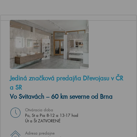
Jediná značková predajňa Dřevojasu v ČR
a SR
Vo Svitavách – 60 km severne od Brna
Otváracia doba
Po, St a Pia 8-12 a 13-17 hod
Út a Št ZATVORENÉ
Adresa predajne