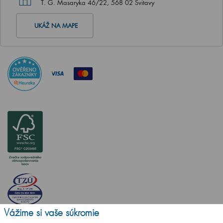
T. G. Masaryka 46/22, 568 02 Svitavy
UKÁŽ NA MAPE
Vážime si vaše súkromie