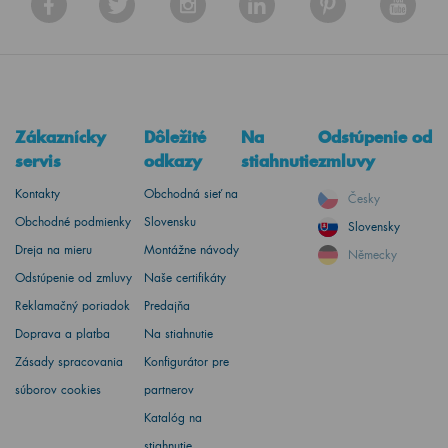
Zákaznícky
Dôležité
Na
Odstúpenie od
servis
odkazy
stiahnutie
zmluvy
Kontakty
Obchodná sieť na
Česky
Obchodné podmienky
Slovensku
Slovensky
Dreja na mieru
Montážne návody
Německy
Odstúpenie od zmluvy
Naše certifikáty
Reklamačný poriadok
Predajňa
Doprava a platba
Na stiahnutie
Zásady spracovania
Konfigurátor pre
súborov cookies
partnerov
Katalóg na
stiahnutie