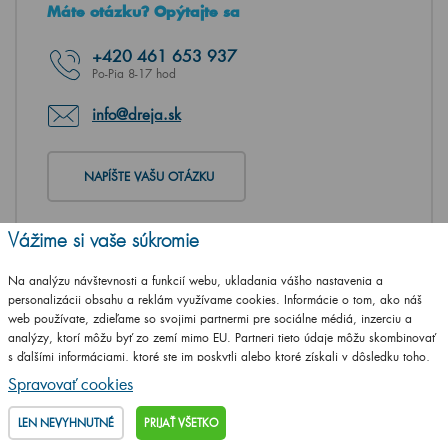
Máte otázku? Opýtajte sa
+420
461 653 937
Po-Pia 8-17 hod
info@dreja.sk
NAPÍŠTE VAŠU OTÁZKU
Vážime si vaše súkromie
Na analýzu návštevnosti a funkcií webu, ukladania vášho nastavenia a
personalizácii obsahu a reklám využívame cookies. Informácie o tom, ako náš
web používate, zdieľame so svojimi partnermi pre sociálne médiá, inzerciu a
analýzy, ktorí môžu byť zo zemí mimo EU. Partneri tieto údaje môžu skombinovať
s ďalšími informáciami, ktoré ste im poskytli alebo ktoré získali v dôsledku toho,
že používate ich služby.
Podrobné informácie
Spravovať cookies
LEN NEVYHNUTNÉ
PRIJAŤ VŠETKO