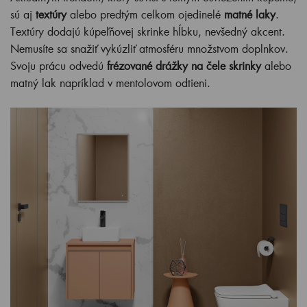
sú aj
textúry
alebo predtým celkom ojedinelé
matné laky
.
Textúry dodajú kúpeľňovej skrinke hĺbku, nevšedný akcent.
Nemusíte sa snažiť vykúzliť atmosféru množstvom doplnkov.
Svoju prácu odvedú
frézované drážky na čele skrinky
alebo
matný lak napríklad v mentolovom odtieni.