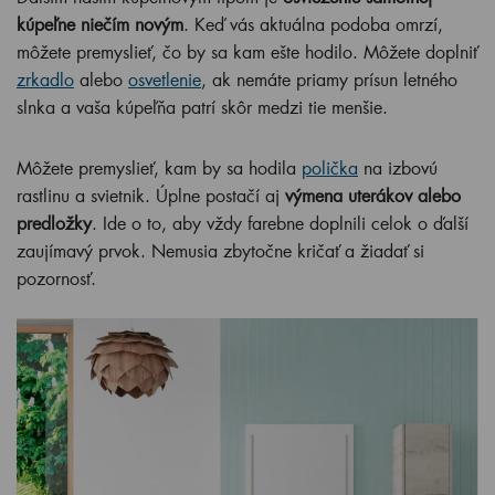
kúpeľne niečím novým
. Keď vás aktuálna podoba omrzí,
môžete premyslieť, čo by sa kam ešte hodilo. Môžete doplniť
zrkadlo
alebo
osvetlenie
, ak nemáte priamy prísun letného
slnka a vaša kúpeľňa patrí skôr medzi tie menšie.
Môžete premyslieť, kam by sa hodila
polička
na izbovú
rastlinu a svietnik. Úplne postačí aj
výmena uterákov alebo
predložky
. Ide o to, aby vždy farebne doplnili celok o ďalší
zaujímavý prvok. Nemusia zbytočne kričať a žiadať si
pozornosť.