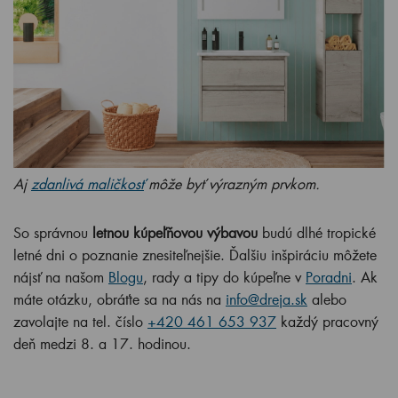
Aj
zdanlivá maličkosť
môže byť výrazným prvkom.
So správnou
letnou kúpeľňovou výbavou
budú dlhé tropické
letné dni o poznanie znesiteľnejšie. Ďalšiu inšpiráciu môžete
nájsť na našom
Blogu
, rady a tipy do kúpeľne v
Poradni
. Ak
máte otázku, obráťte sa na nás na
info@dreja.sk
alebo
zavolajte na tel. číslo
+420 461 653 937
každý pracovný
deň medzi 8. a 17. hodinou.