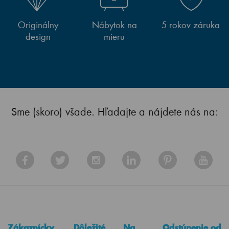
Originálny
Nábytok na
5 rokov záruka
design
mieru
Sme (skoro) všade. Hľadajte a nájdete nás na:
Zákaznícky
Dôležité
Na
Odstúpenie od