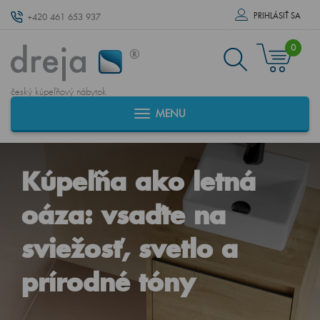
PRIHLÁSIŤ SA
+420 461 653 937
0
český kúpeľňový nábytok
MENU
Kúpeľňa ako letná
oáza: vsaďte na
sviežosť, svetlo a
prírodné tóny