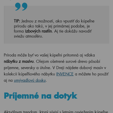
TIP:
Jednou z možností, ako vpustiť do kúpeľne
prírodu ako takú, v jej primárnej podobe, je
forma
izbových rastlín
. Aj tie dokážu navodiť
sviežu atmosféru.
Príroda môže byť vo vašej kúpeľni prítomná aj vďaka
nábytku z masívu
. Olejom ošetrené surové drevo pôsobí
príjemne, seversky a útulne. V Dreji nájdete dubový masív v
kolekcii kúpeľňového nábytku
INVENCE
a môžete ho použiť
aj na
umývadlovú dosku
.
Príjemné na dotyk
Aktuálnym trendom, ktorý súvisí s letným osviežením kúpeľne,