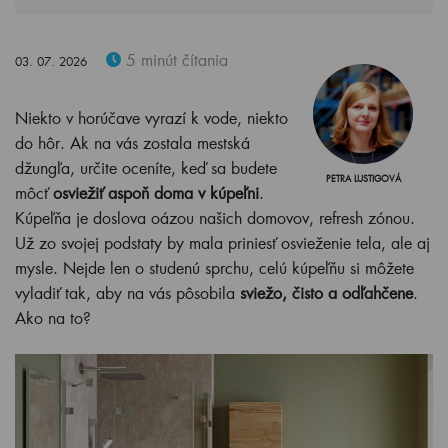
5 minút čítania
03. 07. 2026
Niekto v horúčave vyrazí k vode, niekto
do hôr. Ak na vás zostala mestská
džungľa, určite oceníte, keď sa budete
PETRA LUSTIGOVÁ
môcť
osviežiť aspoň doma v kúpeľni
.
Kúpeľňa je doslova oázou našich domovov, refresh zónou.
Už zo svojej podstaty by mala priniesť osvieženie tela, ale aj
mysle. Nejde len o studenú sprchu, celú kúpeľňu si môžete
vyladiť tak, aby na vás pôsobila
sviežo, čisto a odľahčene
.
Ako na to?