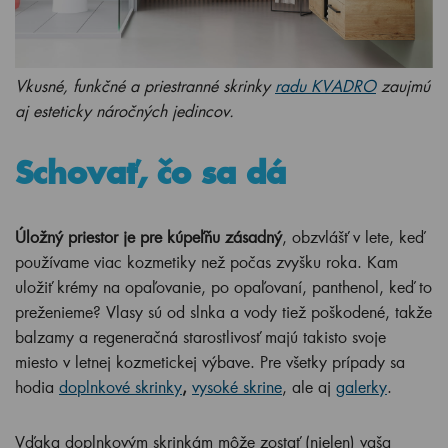
Vkusné, funkčné a priestranné skrinky
radu KVADRO
zaujmú
aj esteticky náročných jedincov.
Schovať, čo sa dá
Úložný priestor je pre kúpeľňu zásadný
, obzvlášť v lete, keď
používame viac kozmetiky než počas zvyšku roka. Kam
uložiť krémy na opaľovanie, po opaľovaní, panthenol, keď to
preženieme? Vlasy sú od slnka a vody tiež poškodené, takže
balzamy a regeneračná starostlivosť majú takisto svoje
miesto v letnej kozmetickej výbave. Pre všetky prípady sa
hodia
doplnkové skrinky
,
vysoké skrine
, ale aj
galerky
.
Vďaka doplnkovým skrinkám môže zostať (nielen) vaša