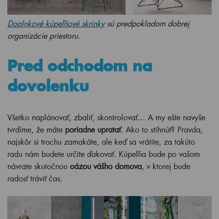
Doplnkové kúpeľňové skrinky
sú predpokladom dobrej
organizácie priestoru.
Pred odchodom na
dovolenku
Všetko naplánovať, zbaliť, skontrolovať… A my ešte navyše
tvrdíme, že máte
poriadne upratať
. Ako to stihnúť? Pravda,
najskôr si trochu zamakáte, ale keď sa vrátite, za takúto
radu nám budete určite ďakovať. Kúpeľňa bude po vašom
návrate skutočnou
oázou vášho domova
, v ktorej bude
radosť tráviť čas.