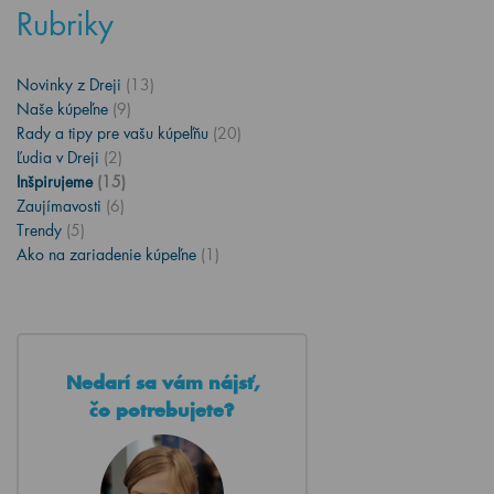
Rubriky
Novinky z Dreji
(13)
Naše kúpeľne
(9)
Rady a tipy pre vašu kúpeľňu
(20)
Ľudia v Dreji
(2)
Inšpirujeme
(15)
Zaujímavosti
(6)
Trendy
(5)
Ako na zariadenie kúpeľne
(1)
Nedarí sa vám nájsť,
čo potrebujete?