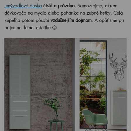
umývadlová doska
čistá a prázdna
. Samozrejme, okrem
dávkovača na mydlo alebo pohárika na zubné kefky. Celá
kúpeľňa potom pôsobí
vzdušnejším dojmom
. A opäť sme pri
príjemnej letnej estetike 😊