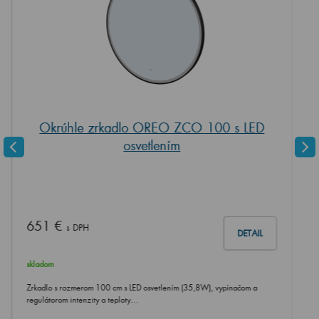
Okrúhle zrkadlo OREO ZCO 100 s LED
osvetlením
651 €
s DPH
DETAIL
skladom
Zrkadlo s rozmerom 100 cm s LED osvetlením (35,8W), vypínačom a
regulátorom intenzity a teploty…