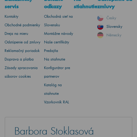
servis
odkazy
stiahnutie
zmluvy
Kontakty
Obchodná sieť na
Česky
Obchodné podmienky
Slovensku
Slovensky
Dreja na mieru
Montážne návody
Německy
Odstúpenie od zmluvy
Naše certifikáty
Reklamačný poriadok
Predajňa
Doprava a platba
Na stiahnutie
Zásady spracovania
Konfigurátor pre
súborov cookies
partnerov
Katalóg na
stiahnutie
Vzorkovník RAL
Barbora Stoklasová