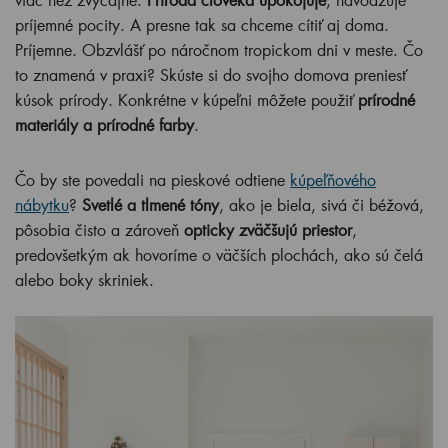
príjemné pocity. A presne tak sa chceme cítiť aj doma.
Príjemne. Obzvlášť po náročnom tropickom dni v meste. Čo
to znamená v praxi? Skúste si do svojho domova preniesť
kúsok prírody. Konkrétne v kúpeľni môžete použiť
prírodné
materiály a prírodné farby
.
Čo by ste povedali na pieskové odtiene
kúpeľňového
nábytku
?
Svetlé a tlmené tóny
, ako je biela, sivá či béžová,
pôsobia čisto a zároveň
opticky zväčšujú priestor
,
predovšetkým ak hovoríme o väčších plochách, ako sú čelá
alebo boky skriniek.