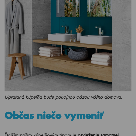
Uprataná kúpeľňa bude pokojnou oázou vášho domova.
Občas niečo vymeniť
Ďalším naším kúpeľňovým tipom je
osvieženie samotnej