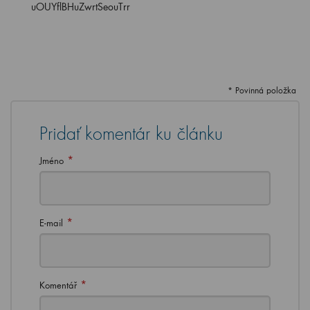
uOUYflBHuZwrtSeouTrr
* Povinná položka
Pridať komentár ku článku
*
Jméno
*
E-mail
*
Komentář