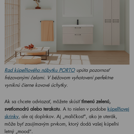
Rad kúpeľňového nábytku PORTO
upúta pozornosť
frézovanými čelami. V béžovom vyhotovení perfektne
vyniknú čierne kovové úchytky.
Ak sa chcete odviazať, môžete skúsiť
tlmenú zelenú,
svetlomodrú alebo terakotu
. A to nielen v podobe
kúpeľňovej
skrinky
, ale aj doplnkov. Aj „maličkosť“, ako je uterák,
môže byť zaujímavým prvkom, ktorý dodá vašej kúpeľni
letný „mood“.