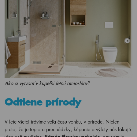
Ako si vytvoriť v kúpeľni letnú atmosféru?
Odtiene prírody
V lete všetci trávime veľa času vonku, v prírode. Nielen
preto, že je teplo a prechádzky, kúpanie a výlety nás lákajú
viac než zvyčajne.
Príroda človeka upokojuje
, navodzuje