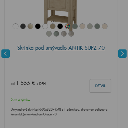
Skrinka pod umývadlo ANTIK SUPZ 70
1 555 €
od
s DPH
DETAIL
2 až 4 týždne
Umyvadlová skrinka (660x820x450) s 1 zásuvkou, drevenou policou a
keramickým umývadlom Grace 70