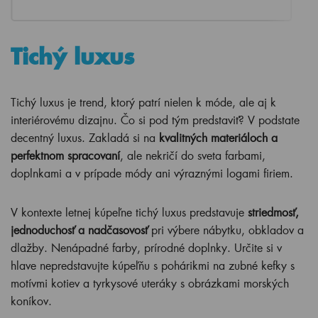
Tichý luxus
Tichý luxus je trend, ktorý patrí nielen k móde, ale aj k
interiérovému dizajnu. Čo si pod tým predstaviť? V podstate
decentný luxus. Zakladá si na
kvalitných materiáloch a
perfektnom spracovaní
, ale nekričí do sveta farbami,
doplnkami a v prípade módy ani výraznými logami firiem.
V kontexte letnej kúpeľne tichý luxus predstavuje
striedmosť,
jednoduchosť a nadčasovosť
pri výbere nábytku, obkladov a
dlažby. Nenápadné farby, prírodné doplnky. Určite si v
hlave nepredstavujte kúpeľňu s pohárikmi na zubné kefky s
motívmi kotiev a tyrkysové uteráky s obrázkami morských
koníkov.