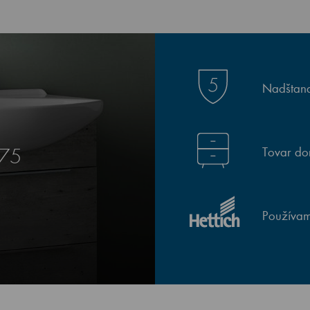
Nadštand
Tovar do
 75
Používam