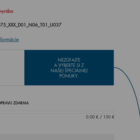
evyrába
075_XXX_D01_N06_T01_U037
nformácie
NEZÚFAJTE
A VYBERTE SI Z
NAŠEJ ŠPECIÁLNEJ
PONUKY.
PRAVU ZDARMA
.
0.00
€
/
150
€