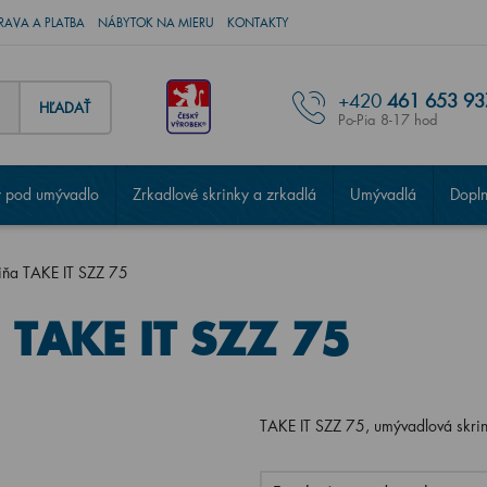
RAVA A PLATBA
NÁBYTOK NA MIERU
KONTAKTY
+420
461 653 93
HĽADAŤ
Po-Pia 8-17 hod
 pod umývadlo
Zrkadlové skrinky a zrkadlá
Umývadlá
Dopl
iňa TAKE IT SZZ 75
 TAKE IT SZZ 75
TAKE IT SZZ 75, umývadlová skri