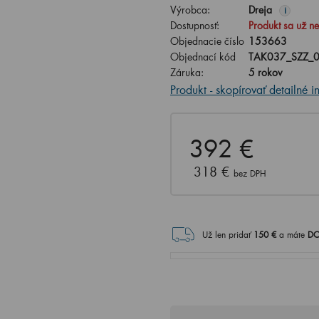
Výrobca:
Dreja
i
Dostupnosť:
Produkt sa už n
Objednacie číslo
153663
Objednací kód
TAK037_SZZ_
Záruka:
5 rokov
Produkt - skopírovať detailné i
392 €
318 €
bez DPH
Už len pridať
150
€
a máte
DO