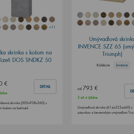
+11
Umývadlová skrink
INVENCE SZZ 65 (umý
ka skrinka s košom na
Triumph)
elizeň DOS SNDKZ 50
Kolekcie
Invence
0 €
DETAIL
793 €
od
DE
ýždne
2 až 4 týždne
ídavná skrinka (505x938x360) s
Umývadlová skrinka (614x323x460) s 
m košom na bielizeň
zásuvkou a keramickým umývadlom Tri