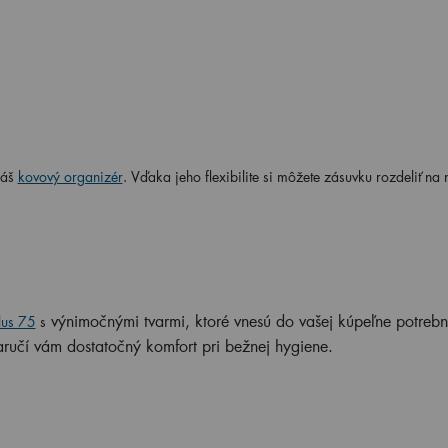
náš
kovový organizér
. Vďaka jeho flexibilite si môžete zásuvku rozdeliť na 
výnimočnými tvarmi, ktoré vnesú do vašej kúpeľne potreb
lus 75
s
aručí vám dostatočný komfort pri bežnej hygiene.