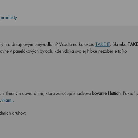
 produkty
ntným a dizajnovým umývadlom? Vsaďte na kolekciu
TAKE IT
. Skrinka
TAKE
lavne v panelákových bytoch, kde vďaka svojej hĺbke nezaberie toľko
u s tlmeným dovieraním, ktoré zaručuje značkové
kovanie Hettich
. Pokiaľ 
uvkami
.
edmich
druhov: