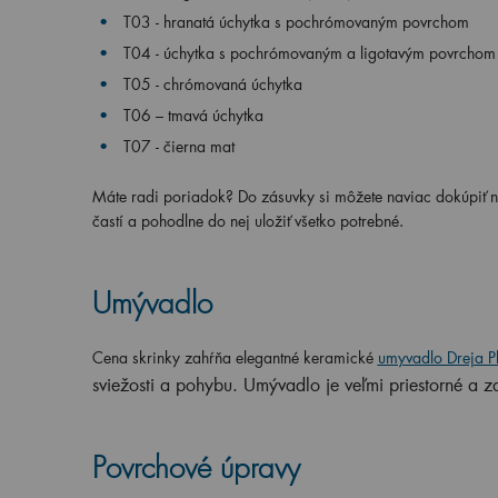
T03 - hranatá úchytka s pochrómovaným povrchom
T04 - úchytka s pochrómovaným a ligotavým povrchom
T05 - chrómovaná úchytka
T06 – tmavá úchytka
T07 - čierna mat
Máte radi poriadok? Do zásuvky si môžete naviac dokúpiť 
častí a pohodlne do nej uložiť všetko potrebné.
Umývadlo
Cena skrinky zahŕňa elegantné
keramické
umyvadlo Dreja P
sviežosti a pohybu.
U
mývadlo je veľmi priestorné a z
Povrchové úpravy