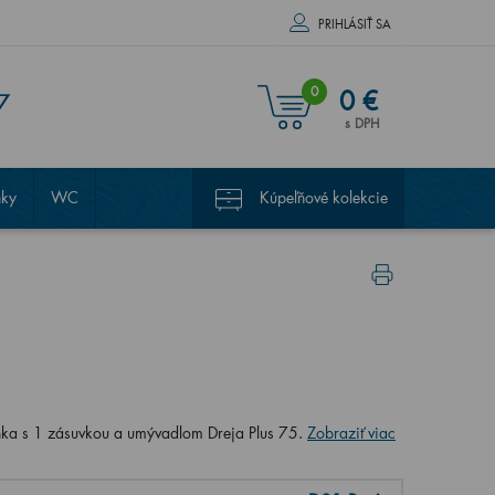
PRIHLÁSIŤ SA
0
0 €
7
s DPH
nky
WC
Kúpeľňové kolekcie
nka s 1 zásuvkou a umývadlom Dreja Plus 75.
Zobraziť viac