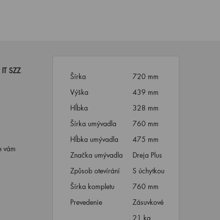
 IT SZZ
Šírka
720 mm
Výška
439 mm
Hĺbka
328 mm
Šírka umývadla
760 mm
Hĺbka umývadla
475 mm
je vám
Značka umývadla
Dreja Plus
Způsob otevírání
S úchytkou
Šírka kompletu
760 mm
Prevedenie
Zásuvkové
21 kg