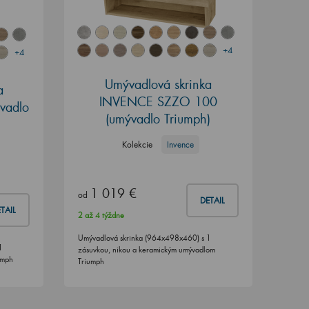
+4
+4
Umývadlová skrinka
a
INVENCE SZZO 100
vadlo
(umývadlo Triumph)
Kolekcie
Invence
1 019 €
od
DETAIL
TAIL
2 až 4 týždne
Umývadlová skrinka (964x498x460) s 1
1
zásuvkou, nikou a keramickým umývadlom
umph
Triumph