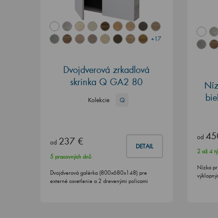
+17
Dvojdverová zrkadlová
skrinka Q GA2 80
Níz
bi
Kolekcie
Q
45
od
237 €
od
DETAIL
2 až 4 t
5 pracovných dnů
Nízka pr
Dvojdverová galérka (800x680x148) pre
výklopný
externé osvetlenie a 2 drevenými policami