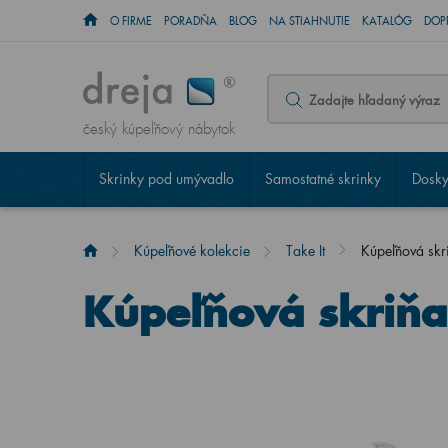
O FIRME
PORADŇA
BLOG
NA STIAHNUTIE
KATALÓG
DOP
český kúpeľňový nábytok
Skrinky pod umývadlo
Samostatné skrinky
Dosky
Kúpeľňové kolekcie
Take It
Kúpeľňová skr
Kúpeľňová skriňa