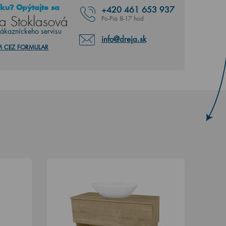
ku? Opýtajte sa
+420
461 653 937
a Stoklasová
Po-Pia 8-17 hod
zákazníckeho servisu
info@dreja.sk
M CEZ FORMULAR