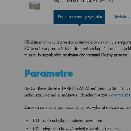
Kúpeľňová skriňa TAKE IT SZZ 75
Popis a rozmery výrobku
Súvisiace
Hľadáte praktickú a priestornú umývadlovú skrinku s elega
75
je určená predovšetkým do menších kúpeľní, oceníte ju h
miesta.
N
aopak vám
poskytne drahocenný úložný priestor
.
Parametre
Umývadlová skrinka
TAKE IT SZZ 75
má jednu veľkú zásuvk
jedna zásuvka málo, môžete si objednať verziu s
dvoma zás
Zásuvka sa otvára pomocou úchytiek,
vyberať môžete zo
si
T01 - oblá úchytka s matným povrchom
T02 - elegantná kovová úchytka vyrobená z ocele