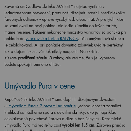
Závesná umývadlová skrinka MAJESTY najviac vynikne v
jednofarebnom prevedení, preto naši dizajnéri navrhli hneď niekoľko
farebných odtieňov v úprave vysoký lesk alebo mat. A pre tých, ktorí
sa zamilovali na prvý pohľad, ale ladia kúpeľňu do iných farieb,
máme riešenie. Takmer nekonečné množstvo variantov sa ponúka pri
pohľade do
vzorkovníka farieb RAL/NCS
. Táto umývadlová skrinka
je celolakovaná. Aj pri pohľade dovnútra zásuviek uvidíte perfektný
lak a dojem luxusu vás tak nikdy neopustí. Na skrinku
získate
predĺženú záruku 5 rokov
, ale veríme, že s jej výberom
budete spokojní omnoho dlhšie.
Umývadlo Pura v cene
Kúpeľňovú skrinku MAJESTY sme doplnili dizajnovým skvostom
-
umývadlom Pura s 2 otvormi na batérie
. Jednoduchosť a zdanlivá
krehkosť sa nádherne spája s detailmi skrinky, ako je napríklad
celolakovaná povrchová úprava a dizajn bez úchytiek. Keramické
umývadlo Pura má viditeľnú časť
vysokú len 1,5 cm
. Zároveň prináša