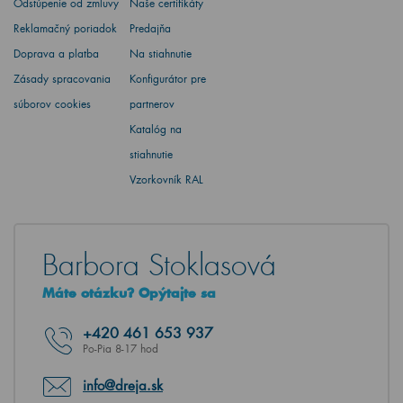
Odstúpenie od zmluvy
Naše certifikáty
Reklamačný poriadok
Predajňa
Doprava a platba
Na stiahnutie
Zásady spracovania
Konfigurátor pre
súborov cookies
partnerov
Katalóg na
stiahnutie
Vzorkovník RAL
Barbora Stoklasová
Máte otázku? Opýtajte sa
+420
461 653 937
Po-Pia 8-17 hod
info@dreja.sk