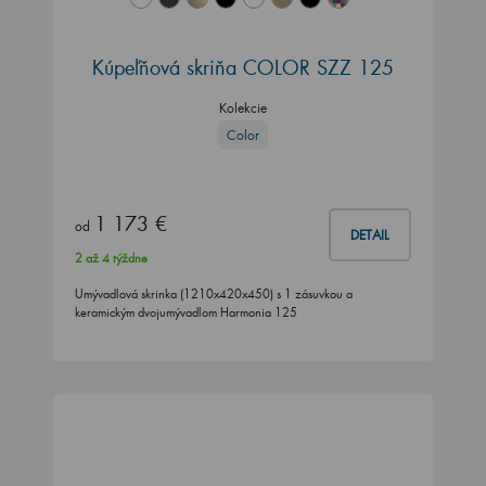
Kúpeľňová skriňa COLOR SZZ 125
Kolekcie
Color
1 173 €
od
DETAIL
2 až 4 týždne
Umývadlová skrinka (1210x420x450) s 1 zásuvkou a
keramickým dvojumývadlom Harmonia 125