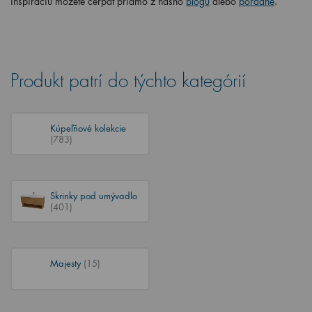
inšpiráciu môžete čerpať priamo z nášho
blogu
alebo
poradne
.
Produkt patrí do týchto kategórií
Kúpeľňové kolekcie
(783)
Skrinky pod umývadlo
(401)
Majesty
(15)