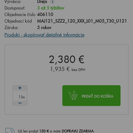
Výrobca:
Dreja
i
Dostupnosť:
3 až 5 týždňov
Objednacie číslo
406110
Objednací kód
MAJ121_SZZ2_120_XXX_L01_M05_T30_U121
Záruka:
5 rokov
Produkt - skopírovať detailné informácie
2,380 €
1,935 €
bez DPH
ks
PRIDAŤ DO KOŠÍKA
Už len pridať
150
€
a máte
DOPRAVU ZDARMA
.