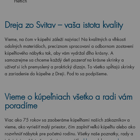
Hettich
Dreja zo Svitav – vaša istota kvality
Vieme, na čom v kúpeľni záleží najviac! Na kvalitných a vlhkosti
odolných materiáloch, precíznom spracovaní a odbornom zostavení
kúpeľňového nábytku tak, aby vám vydržal dlho krásny. A
samozrejme sa chceme každý deň pozerať na krásne skrinky a
užívať si ich premyslený a praktický dizajn. To všetko spĺňajú skrinky
a zariadenie do kúpeľne z Dreji. Pod to sa podpíšeme.
Vieme o kúpeľniach všetko a radi vám
poradíme
Viac ako 75 rokov sa zaoberáme kúpeľňami našich zákazníkov a
vieme, ako vyriešiť malý priestor, čím zaplniť veľkú kúpeľňu alebo ako
rozvrhnúť nábytok pre početnú rodinu. Všetky naše poznatky, rady a