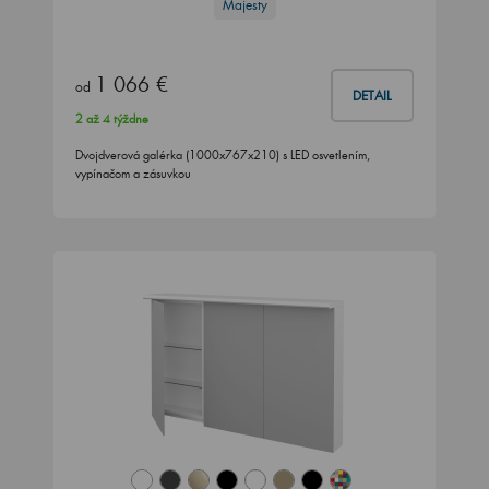
Majesty
1 066 €
od
DETAIL
2 až 4 týždne
Dvojdverová galérka (1000x767x210) s LED osvetlením,
vypínačom a zásuvkou