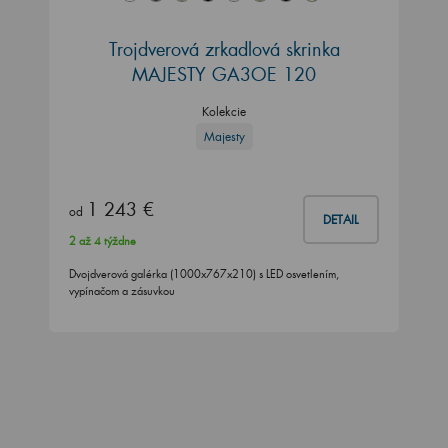
Trojdverová zrkadlová skrinka
MAJESTY GA3OE 120
Kolekcie
Majesty
1 243 €
od
DETAIL
2 až 4 týždne
Dvojdverová galérka (1000x767x210) s LED osvetlením,
vypínačom a zásuvkou