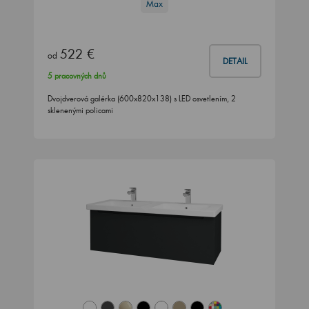
Max
522 €
od
DETAIL
5 pracovných dnů
Dvojdverová galérka (600x820x138) s LED osvetlením, 2
sklenenými policami