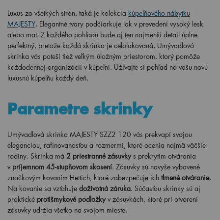
Luxus zo všetkých strán, taká je kolekcia
kúpeľňového nábytku
MAJESTY
. Elegantné tvary podčiarkuje lak v prevedení vysoký lesk
alebo mat. Z každého pohľadu bude aj ten najmenší detail úplne
perfektný, pretože každá skrinka je celolakovaná. Umývadlová
skrinka vás poteší tiež veľkým úložným priestorom, ktorý pomôže
každodennej organizácii v kúpeľni. Užívajte si pohľad na vašu novú
luxusnú kúpeľňu každý deň.
Parametre skrinky
Umývadlová skrinka MAJESTY SZZ2 120 vás prekvapí svojou
eleganciou, rafinovanosťou a rozmermi, ktoré ocenia najmä väčšie
rodiny. Skrinka má
2 priestranné zásuvky
s prekrytím otvárania
v
príjemnom 45-stupňovom skosení
. Zásuvky sú navyše vybavené
značkovým kovaním Hettich, ktoré zabezpečuje ich
tlmené otváranie
.
Na kovanie sa vzťahuje
doživotná záruka
. Súčasťou skrinky sú aj
praktické
protišmykové podložky
v zásuvkách, ktoré pri otvorení
zásuvky udržia všetko na svojom mieste.