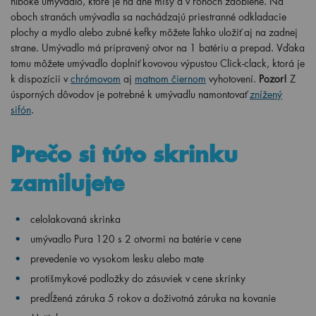
hlboké umývadlo, ktoré je na dne misy a v rohoch zaoblené. Na
oboch stranách umývadla sa nachádzajú priestranné odkladacie
plochy a mydlo alebo zubné kefky môžete ľahko uložiť aj na zadnej
strane. Umývadlo má pripravený otvor na 1 batériu a prepad. Vďaka
tomu môžete umývadlo doplniť kovovou výpustou Click-clack, ktorá je
k dispozícii v
chrómovom
aj
matnom čiernom
vyhotovení.
Pozor!
Z
úsporných dôvodov je potrebné k umývadlu namontovať
znížený
sifón
.
Prečo si túto skrinku
zamilujete
celolakovaná skrinka
umývadlo Pura 120 s 2 otvormi na batérie v cene
prevedenie vo vysokom lesku alebo mate
protišmykové podložky do zásuviek v cene skrinky
predĺžená záruka 5 rokov a doživotná záruka na kovanie