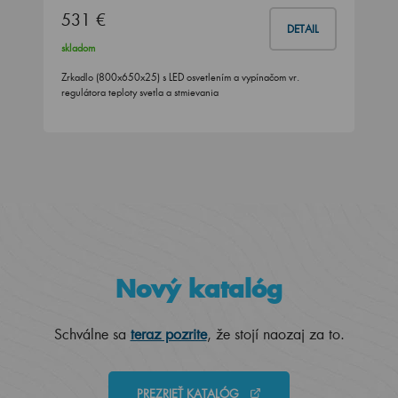
531 €
DETAIL
skladom
Zrkadlo (800x650x25) s LED osvetlením a vypínačom vr.
regulátora teploty svetla a stmievania
Nový katalóg
Schválne sa
teraz pozrite
, že stojí naozaj za to.
PREZRIEŤ KATALÓG