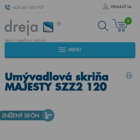
PRIHLÁSIŤ SA
+420 461 653 937
0
český kúpeľňový nábytok
MENU
Umývadlová skriňa
MAJESTY SZZ2 120
ZNÍŽENÝ SIFÓN