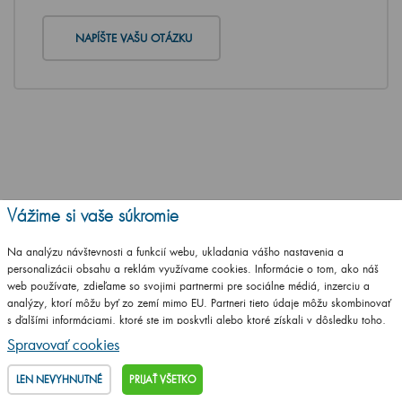
NAPÍŠTE VAŠU OTÁZKU
Vážime si vaše súkromie
Na analýzu návštevnosti a funkcií webu, ukladania vášho nastavenia a
personalizácii obsahu a reklám využívame cookies. Informácie o tom, ako náš
web používate, zdieľame so svojimi partnermi pre sociálne médiá, inzerciu a
analýzy, ktorí môžu byť zo zemí mimo EU. Partneri tieto údaje môžu skombinovať
s ďalšími informáciami, ktoré ste im poskytli alebo ktoré získali v dôsledku toho,
že používate ich služby.
Podrobné informácie
Spravovať cookies
LEN NEVYHNUTNÉ
PRIJAŤ VŠETKO
Jediná značková predajňa Dřevojasu v ČR