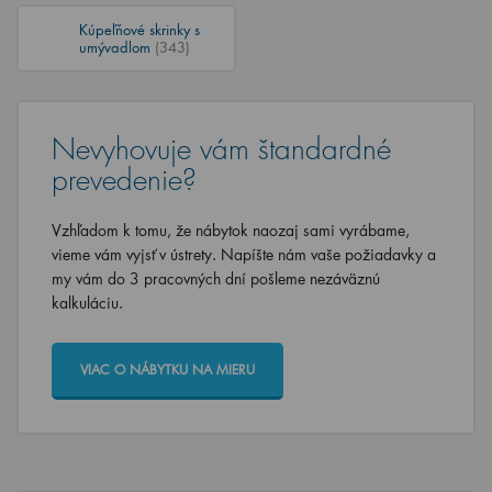
Kúpeľňové skrinky s
umývadlom
(343)
Nevyhovuje vám štandardné
prevedenie?
Vzhľadom k tomu, že nábytok naozaj sami vyrábame,
vieme vám vyjsť v ústrety. Napíšte nám vaše požiadavky a
my vám do 3 pracovných dní pošleme nezáväznú
kalkuláciu.
VIAC O NÁBYTKU NA MIERU