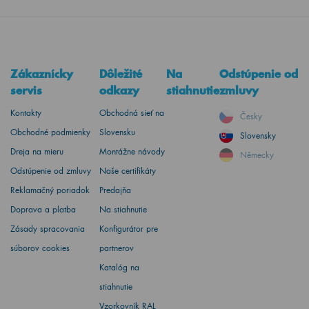
Zákaznícky
Dôležité
Na
Odstúpenie od
servis
odkazy
stiahnutie
zmluvy
Kontakty
Obchodná sieť na
Česky
Obchodné podmienky
Slovensku
Slovensky
Dreja na mieru
Montážne návody
Německy
Odstúpenie od zmluvy
Naše certifikáty
Reklamačný poriadok
Predajňa
Doprava a platba
Na stiahnutie
Zásady spracovania
Konfigurátor pre
súborov cookies
partnerov
Katalóg na
stiahnutie
Vzorkovník RAL