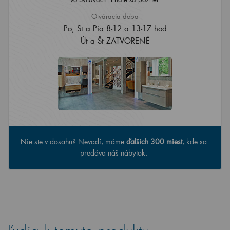
Otváracia doba
Po, St a Pia 8-12 a 13-17 hod
Út a Št ZATVORENÉ
Nie ste v dosahu? Nevadí, máme
ďalších 300 miest
, kde sa
predáva náš nábytok.