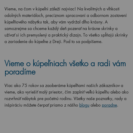
Vieme, na čom v kúpeľni záleží najviac! Na kvalitných a vlhkosti
odolných materiáloch, precíznom spracovaní a odbornom zostavení
kúpeľňového nábytku tak, aby vám vydržal dlho krásny. A
samozrejme sa chceme každý deň pozerať na krásne skrinky a
užívať si ich premyslený a praktický dizajn. To všetko spĺňajú skrinky
a zariadenie do kúpeľne z Dreji. Pod to sa podpíšeme.
Vieme o kúpeľniach všetko a radi vám
poradíme
Viac ako 75 rokov sa zaoberáme kúpeľňami našich zákazníkov a
vieme, ako vyriešiť malý priestor, čím zaplniť veľkú kúpeľňu alebo ako
rozvrhnúť nábytok pre početnú rodinu. Všetky naše poznatky, rady a
inšpiráciu môžete čerpať priamo z nášho
blogu
alebo
poradne
.