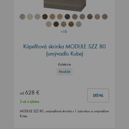
+10
Kúpeľňová skrinka MODULE SZZ 80
(umývadlo Kube)
Kolekcie
Module
628 €
od
DETAIL
2 až 4 týždne
MODULE SZZ 80, umývadlová skrinka s 1 zásuvkou a umývadlom
Kube.