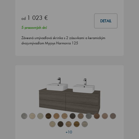
1 023 €
od
DETAIL
5 pracovných dní
Závesná umývadlová skrinka s 2 zásuvkami a keramickým
dvojumývadlom Myjoys Harmonia 125
+10