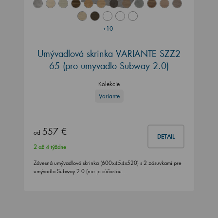
+10
Umývadlová skrinka VARIANTE SZZ2
65
(pro umyvadlo Subway 2.0)
Kolekcie
Variante
557 €
od
DETAIL
2 až 4 týždne
Závesná umývadlová skrinka (600x454x520) s 2 zásuvkami pre
umývadlo Subway 2.0 (nie je súčasťou…