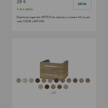
28 €
DETAIL
2 až 4 týždne
Doplnkový organizér HETTICH do zásuvky o rozmere 65 cm pre
rady COLOR a BIG INN.
+17