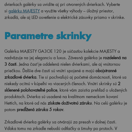
dvierkach galérky sa uvidíte aj pri otvorených dvierkach. Vyberte
si
galérku MAJESTY
a využite všetky výhody – úložný priestor,
zrkadlá, ale aj LED osvetlenie a elektrické zásuvky priamo v skrinke.
Parametre skrinky
Galérka MAJESTY GA3OE 120 je súčasťou kolekcie MAJESTY a
nadväzuje na jej eleganciu a luxus. Závesná galérka je
rozdelená na
3 časti
. Jedna časť je oddelená nielen dvierkami, ale aj vnútornou
priečkou. Ďalšie dve časti sú vnútri spojené a majú
obojstranné
zrkadlové dvierka
. Tie si pochvaľujú aj početné domácnosti, ktoré sa
niekedy ocitnú v kúpeľni vo viacerých členoch. Vnútri skrinky sú
2
sklenené polohovateľné police
, ktoré vám zaistia prehľad o uložených
produktoch. Dvierka sú usadené na kvalitnom nemeckom kovaní
Hettich, na ktoré od nás
získate doživotnú záruku
. Na celú galérku je
potom
predĺžená záruka 5 rokov
.
Zrkadlové dvierka galérky sa otvárajú za presah v dolnej časti.
Vďaka tomu na zrkadle nebudú odtlačky a šmuhy po prstoch. V