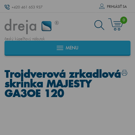
PRIHLÁSIŤ SA
+420 461 653 937
0
český kúpeľňový nábytok
MENU
Trojdverová zrkadlová
skrinka MAJESTY
GA3OE 120