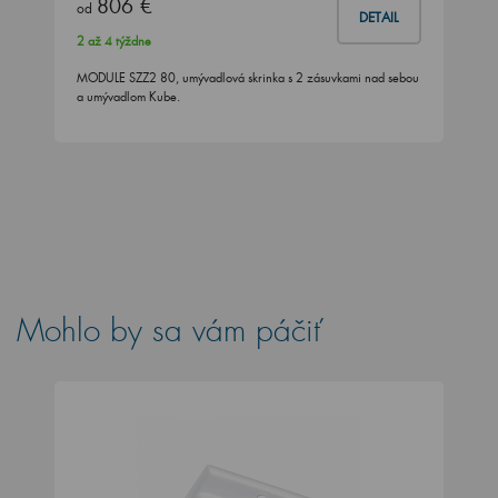
806 €
od
DETAIL
2 až 4 týždne
MODULE SZZ2 80, umývadlová skrinka s 2 zásuvkami nad sebou
a umývadlom Kube.
Mohlo by sa vám páčiť