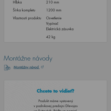
Hĺbka
210 mm
Šírka kompletu
1200 mm
Vlastnosti produktu
Osvetlenie
Vypínač
Elektrická zásuvka
42 kg
Montážne návody
Montážny návod
Chcete to vidieť?
Produkt máme vystavený
v podnikovej predajni Dřevojas
vo Svitavách. Príďte sa pozrieť.