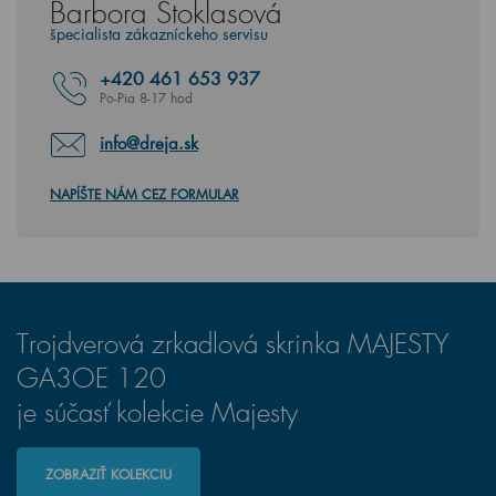
Barbora Stoklasová
špecialista zákazníckeho servisu
+420
461 653 937
Po-Pia 8-17 hod
info@dreja.sk
NAPÍŠTE NÁM CEZ FORMULAR
Trojdverová zrkadlová skrinka MAJESTY
GA3OE 120
je súčasť kolekcie Majesty
ZOBRAZIŤ KOLEKCIU