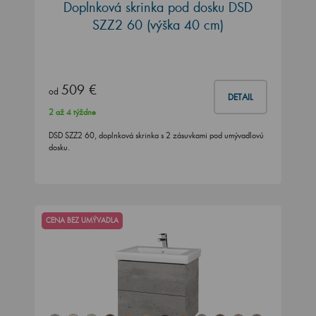
Doplnková skrinka pod dosku DSD
SZZ2 60 (výška 40 cm)
509 €
od
DETAIL
2 až 4 týždne
DSD SZZ2 60, doplnková skrinka s 2 zásuvkami pod umývadlovú
dosku.
CENA BEZ UMÝVADLA