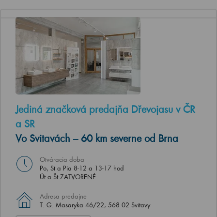
Jediná značková predajňa Dřevojasu v ČR
a SR
Vo Svitavách – 60 km severne od Brna
Otváracia doba
Po, St a Pia 8-12 a 13-17 hod
Út a Št ZATVORENÉ
Adresa predajne
T. G. Masaryka 46/22, 568 02 Svitavy