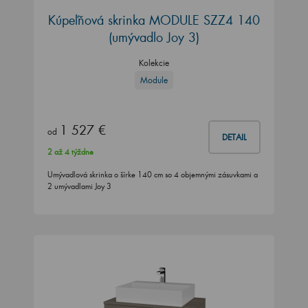
Kúpeľňová skrinka MODULE SZZ4 140
(umývadlo Joy 3)
Kolekcie
Module
1 527 €
od
DETAIL
2 až 4 týždne
Umývadlová skrinka o šírke 140 cm so 4 objemnými zásuvkami a
2 umývadlami Joy 3