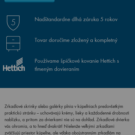
Nadštandardne dlhá záruka 5 rokov
Tovar doručíme zložený a kompletný
Používame špičkové kovanie Hettich s
tlmeným dovieraním
Zrkadlové skrinky alebo galérky plnia v kúpeľniach predovšetkým
praktickú stránku – uchovávajú krémy, lieky a každodenné drobnosti
nablízku, a pritom za dvierkami nie sú na dohľad. Zrkadlové dvierka
vás ohromia, a to hneď dvakrát! Nielenže veľkými zrkadlami
zväčšujú priestor kúpeľne, ale vďaka obojstranným zrkadlám na