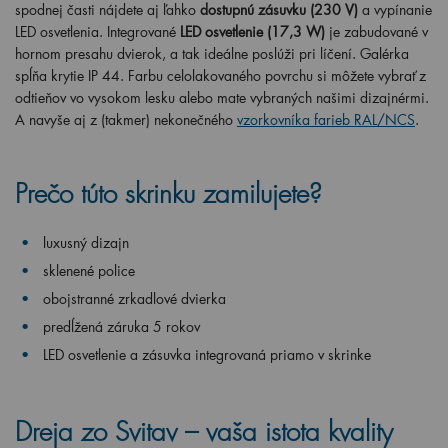
spodnej časti nájdete aj ľahko
dostupnú zásuvku (230 V)
a vypínanie
LED osvetlenia. Integrované
LED osvetlenie (17,3 W)
je zabudované v
hornom presahu dvierok, a tak ideálne poslúži pri líčení. Galérka
spĺňa krytie IP 44. Farbu celolakovaného povrchu si môžete vybrať z
odtieňov vo vysokom lesku alebo mate vybraných našimi dizajnérmi.
A navyše aj z (takmer) nekonečného
vzorkovníka farieb RAL/NCS
.
Prečo túto skrinku zamilujete?
luxusný dizajn
sklenené police
obojstranné zrkadlové dvierka
predĺžená záruka 5 rokov
LED osvetlenie a zásuvka integrovaná priamo v skrinke
Dreja zo Svitav – vaša istota kvality