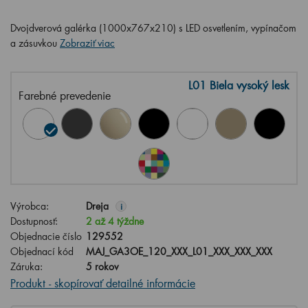
Dvojdverová galérka (1000x767x210) s LED osvetlením, vypínačom
a zásuvkou
Zobraziť viac
L01 Biela vysoký lesk
Farebné prevedenie
Výrobca:
Dreja
i
Dostupnosť:
2 až 4 týždne
Objednacie číslo
129552
Objednací kód
MAJ_GA3OE_120_XXX_L01_XXX_XXX_XXX
Záruka:
5 rokov
Produkt - skopírovať detailné informácie