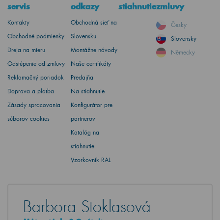
servis
odkazy
stiahnutie
zmluvy
Kontakty
Obchodná sieť na
Česky
Obchodné podmienky
Slovensku
Slovensky
Dreja na mieru
Montážne návody
Německy
Odstúpenie od zmluvy
Naše certifikáty
Reklamačný poriadok
Predajňa
Doprava a platba
Na stiahnutie
Zásady spracovania
Konfigurátor pre
súborov cookies
partnerov
Katalóg na
stiahnutie
Vzorkovník RAL
Barbora Stoklasová