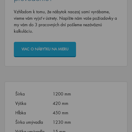
Vzhľadom k tomu, že nábytok naozaj sami vyrábame,
vieme vám vyjsť v ústrety. Napíšte nám vaše požiadavky a
my vám do 3 pracovných dní pošleme nezáväznú
kalkuláciu.
VIAC O NÁBYTKU NA MIERU
Šírka
1200 mm
Výška
420 mm
Hĺbka
450 mm
Šírka umývadla
1230 mm
Výška umývadla
15 mm