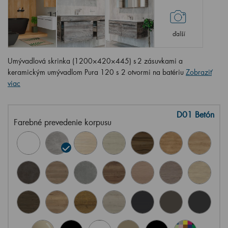
ďalší
Umývadlová skrinka (1200×420×445) s 2 zásuvkami a
keramickým umývadlom Pura 120 s 2 otvormi na batériu
Zobraziť
viac
D01 Betón
Farebné prevedenie korpusu