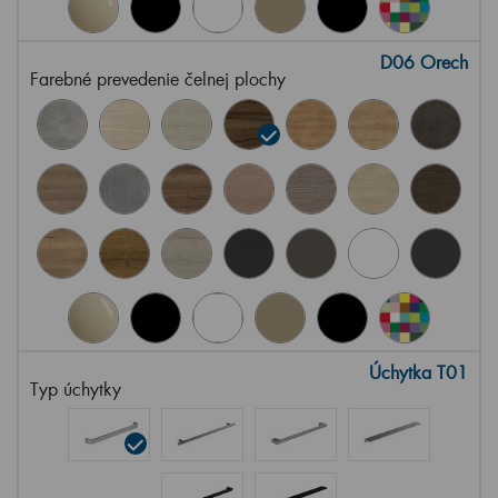
D06 Orech
Farebné prevedenie čelnej plochy
Úchytka T01
Typ úchytky