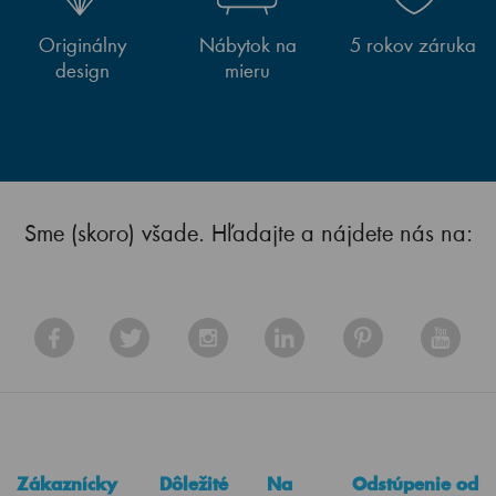
Originálny
Nábytok na
5 rokov záruka
design
mieru
Sme (skoro) všade. Hľadajte a nájdete nás na:
Zákaznícky
Dôležité
Na
Odstúpenie od