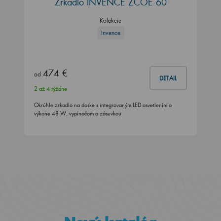
Zrkadlo INVENCE ZCOE 60
Kolekcie
Invence
474 €
od
DETAIL
2 až 4 týždne
Okrúhle zrkadlo na doske s integrovaným LED osvetlením o
výkone 48 W, vypínačom a zásuvkou