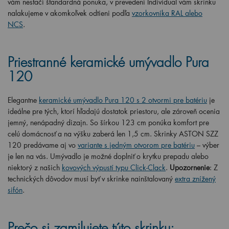
vám nestačí štandardná ponuka, v prevedení Individual vám skrinku
nalakujeme v akomkoľvek odtieni podľa
vzorkovníka RAL alebo
NCS
.
Priestranné keramické umývadlo Pura
120
Elegantne
keramické umývadlo Pura 120 s 2 otvormi pre batériu
je
ideálne pre tých, ktorí hľadajú dostatok priestoru, ale zároveň ocenia
jemný, nenápadný dizajn. So šírkou 123 cm ponúka komfort pre
celú domácnosť a na výšku zaberá len 1,5 cm. Skrinky ASTON SZZ
120 predávame aj vo
variante s jedným otvorom pre batériu
– výber
je len na vás.
Umývadlo je možné doplniť o krytku prepadu alebo
niektorý z našich
kovových výpustí typu Click-Clack
.
Upozornenie
: Z
technických dôvodov musí byť v skrinke nainštalovaný
extra znížený
sifón
.
Prečo si zamilujete túto skrinku: