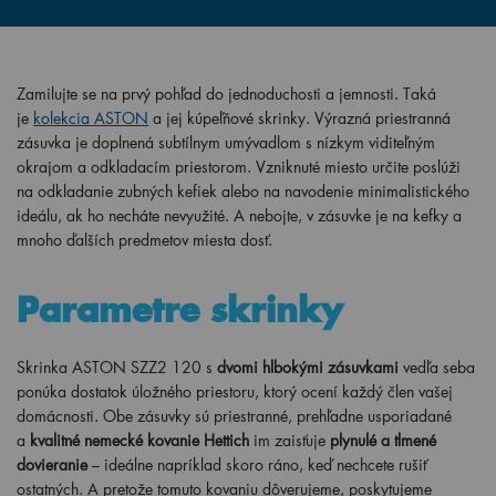
Zamilujte se na prvý pohľad do jednoduchosti a jemnosti. Taká
je
kolekcia ASTON
a jej kúpeľňové skrinky. Výrazná priestranná
zásuvka je doplnená subtílnym umývadlom s nízkym viditeľným
okrajom a odkladacím priestorom. Vzniknuté miesto určite poslúži
na odkladanie zubných kefiek alebo na navodenie minimalistického
ideálu, ak ho necháte nevyužité. A nebojte, v zásuvke je na kefky a
mnoho ďalších predmetov miesta dosť.
Parametre skrinky
Skrinka ASTON SZZ2 120 s
dvomi hlbokými zásuvkami
vedľa seba
ponúka dostatok úložného priestoru, ktorý ocení každý člen vašej
domácnosti. Obe zásuvky sú priestranné, prehľadne usporiadané
a
kvalitné nemecké kovanie Hettich
im zaisťuje
plynulé a tlmené
dovieranie
– ideálne napríklad skoro ráno, keď nechcete rušiť
ostatných. A pretože tomuto kovaniu dôverujeme, poskytujeme