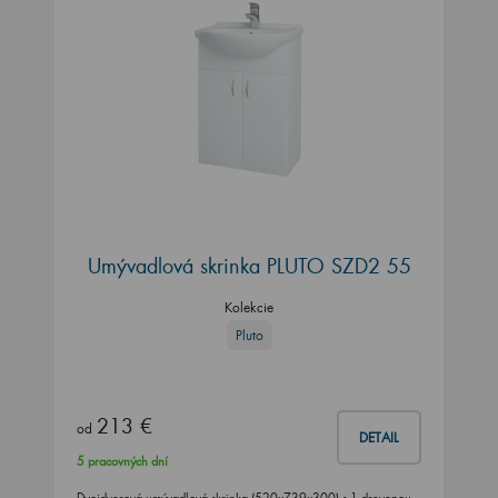
Umývadlová skrinka PLUTO SZD2 55
Kolekcie
Pluto
213 €
od
DETAIL
5 pracovných dní
Dvojdverová umývadlová skrinka (520x739x300) s 1 drevenou