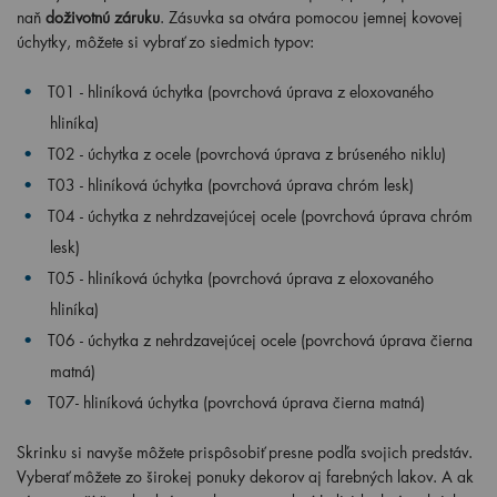
naň
doživotnú záruku
. Zásuvka sa otvára pomocou jemnej kovovej
úchytky, môžete si vybrať zo siedmich typov:
T01 - hliníková úchytka (povrchová úprava z eloxovaného
hliníka)
T02 - úchytka z ocele (povrchová úprava z brúseného niklu)
T03 - hliníková úchytka (povrchová úprava chróm lesk)
T04 - úchytka z nehrdzavejúcej ocele (povrchová úprava chróm
lesk)
T05 - hliníková úchytka (povrchová úprava z eloxovaného
hliníka)
T06 - úchytka z nehrdzavejúcej ocele (povrchová úprava čierna
matná)
T07- hliníková úchytka (povrchová úprava čierna matná)
Skrinku si navyše môžete prispôsobiť presne podľa svojich predstáv.
Vyberať môžete zo širokej ponuky dekorov aj farebných lakov. A ak