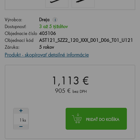
Výrobca:
Dreja
i
Dostupnosť:
3 až 5 týždňov
Objednacie číslo
405106
Objednací kód
AST121_SZZ2_120_XXX_D01_D06_T01_U121
Záruka:
5 rokov
Produkt - skopírovať detailné informácie
1,113 €
905 €
bez DPH
ks
PRIDAŤ DO KOŠÍKA