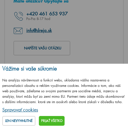
Máte otázku? Opýtajte sa
+420
461 653 937
Po-Pia 8-17 hod
info@dreja.sk
NAPÍŠTE VAŠU OTÁZKU
Vážime si vaše súkromie
Na analýzu návštevnosti a funkcií webu, ukladania vášho nastavenia a
personalizácii obsahu a reklám využívame cookies. Informácie o tom, ako náš
web používate, zdieľame so svojimi partnermi pre sociálne médiá, inzerciu a
analýzy, ktorí môžu byť zo zemí mimo EU. Partneri tieto údaje môžu skombinovať
s ďalšími informáciami, ktoré ste im poskytli alebo ktoré získali v dôsledku toho,
že používate ich služby.
Podrobné informácie
Spravovať cookies
LEN NEVYHNUTNÉ
PRIJAŤ VŠETKO