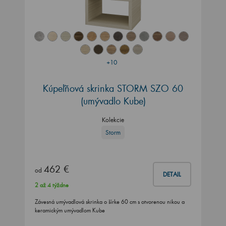
+10
Kúpeľňová skrinka STORM SZO 60
(umývadlo Kube)
Kolekcie
Storm
462 €
od
DETAIL
2 až 4 týždne
Závesná umývadlová skrinka o šírke 60 cm s otvorenou nikou a
keramickým umývadlom Kube