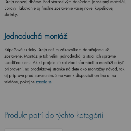
Dreja naozaj dbáme. Pod starostlivým dohľadom je vstupný materiál,
úpravy, lakovanie aj finálne zostavenie vašej novej kúpeľňovej
skrinky.
Jednoduchá montáž
Kúpeľňové skrinky Dreja našim zákazníkom doručujeme už
zostavené. Montáž je tak veľmi jednoduchá, a stačí ich správne
usadiť na stenu. Ak si prajete získať viac informácií o montáži a byť
pripravení, na produktovej stránke nájdete ako montážny návod, tak
aj prípravu pred zavesením. Sme vám k dispozícii on-line aj na
telefóne, pokojne
zavolajte
.
Produkt patrí do týchto kategórií