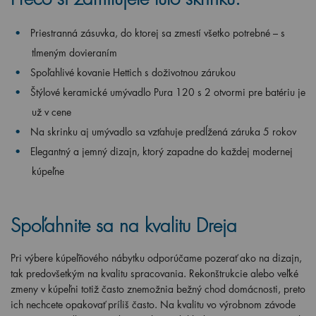
Priestranná zásuvka, do ktorej sa zmestí všetko potrebné – s
tlmeným dovieraním
Spoľahlivé kovanie Hettich s doživotnou zárukou
Štýlové keramické umývadlo Pura 120 s 2 otvormi pre batériu je
už v cene
Na skrinku aj umývadlo sa vzťahuje predĺžená záruka 5 rokov
Elegantný a jemný dizajn, ktorý zapadne do každej modernej
kúpeľne
Spoľahnite sa na kvalitu Dreja
Pri výbere kúpeľňového nábytku odporúčame pozerať ako na dizajn,
tak predovšetkým na kvalitu spracovania. Rekonštrukcie alebo veľké
zmeny v kúpeľni totiž často znemožnia bežný chod domácnosti, preto
ich nechcete opakovať príliš často. Na kvalitu vo výrobnom závode