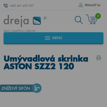
PRIHLÁSIŤ SA
+420 461 653 937
0
český kúpeľňový nábytok
MENU
Umývadlová skrinka
ASTON SZZ2 120
ZNÍŽENÝ SIFÓN