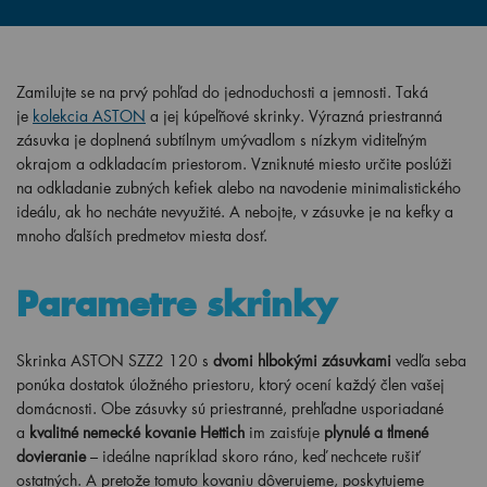
Zamilujte se na prvý pohľad do jednoduchosti a jemnosti. Taká
je
kolekcia ASTON
a jej kúpeľňové skrinky. Výrazná priestranná
zásuvka je doplnená subtílnym umývadlom s nízkym viditeľným
okrajom a odkladacím priestorom. Vzniknuté miesto určite poslúži
na odkladanie zubných kefiek alebo na navodenie minimalistického
ideálu, ak ho necháte nevyužité. A nebojte, v zásuvke je na kefky a
mnoho ďalších predmetov miesta dosť.
Parametre skrinky
Skrinka ASTON SZZ2 120 s
dvomi hlbokými zásuvkami
vedľa seba
ponúka dostatok úložného priestoru, ktorý ocení každý člen vašej
domácnosti. Obe zásuvky sú priestranné, prehľadne usporiadané
a
kvalitné nemecké kovanie Hettich
im zaisťuje
plynulé a tlmené
dovieranie
– ideálne napríklad skoro ráno, keď nechcete rušiť
ostatných. A pretože tomuto kovaniu dôverujeme, poskytujeme