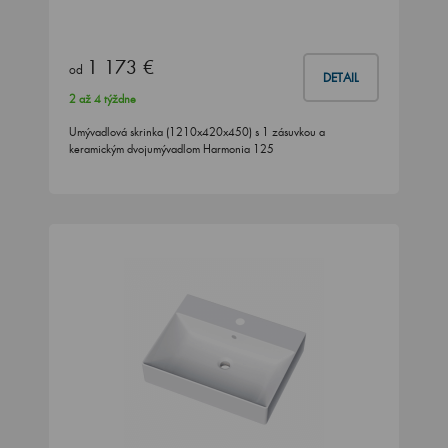
1 173 €
od
DETAIL
2 až 4 týždne
Umývadlová skrinka (1210x420x450) s 1 zásuvkou a
keramickým dvojumývadlom Harmonia 125