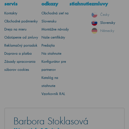
servis
odkazy
stiahnutie
zmluvy
Kontakty
Obchodná sieť na
Česky
Obchodné podmienky
Slovensku
Slovensky
Dreja na mieru
Montážne návody
Německy
Odstúpenie od zmluvy
Naše certifikáty
Reklamačný poriadok
Predajňa
Doprava a platba
Na stiahnutie
Zásady spracovania
Konfigurátor pre
súborov cookies
partnerov
Katalóg na
stiahnutie
Vzorkovník RAL
Barbora Stoklasová