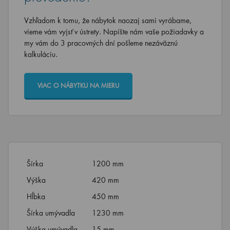
Vzhľadom k tomu, že nábytok naozaj sami vyrábame,
vieme vám vyjsť v ústrety. Napíšte nám vaše požiadavky a
my vám do 3 pracovných dní pošleme nezáväznú
kalkuláciu.
VIAC O NÁBYTKU NA MIERU
Šírka
1200 mm
Výška
420 mm
Hĺbka
450 mm
Šírka umývadla
1230 mm
Výška umývadla
15 mm