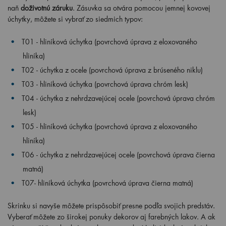
naň
doživotnú záruku
. Zásuvka sa otvára pomocou jemnej kovovej
úchytky, môžete si vybrať zo siedmich typov:
T01 - hliníková úchytka (povrchová úprava z eloxovaného
hliníka)
T02 - úchytka z ocele (povrchová úprava z brúseného niklu)
T03 - hliníková úchytka (povrchová úprava chróm lesk)
T04 - úchytka z nehrdzavejúcej ocele (povrchová úprava chróm
lesk)
T05 - hliníková úchytka (povrchová úprava z eloxovaného
hliníka)
T06 - úchytka z nehrdzavejúcej ocele (povrchová úprava čierna
matná)
T07- hliníková úchytka (povrchová úprava čierna matná)
Skrinku si navyše môžete prispôsobiť presne podľa svojich predstáv.
Vyberať môžete zo širokej ponuky dekorov aj farebných lakov. A ak