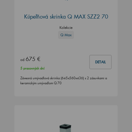
Kúpeľňová skrinka Q MAX SZZ2 70
Kolekcie
Q Max
675 €
od
DETAIL
5 pracovných dní
Závesná umývadlová skrinka (645x560x436) s 2 zásuvkami a
keramickým umývadlom Q 70