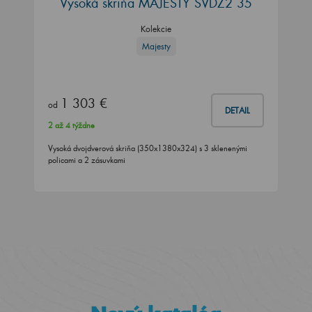
Vysoká skriňa MAJESTY SVDZ2 35
Kolekcie
Majesty
1 303 €
od
DETAIL
2 až 4 týždne
Vysoká dvojdverová skriňa (350x1380x324) s 3 sklenenými
policami a 2 zásuvkami