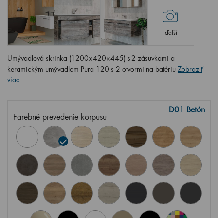
ďalší
Umývadlová skrinka (1200×420×445) s 2 zásuvkami a
keramickým umývadlom Pura 120 s 2 otvormi na batériu
Zobraziť
viac
D01 Betón
Farebné prevedenie korpusu