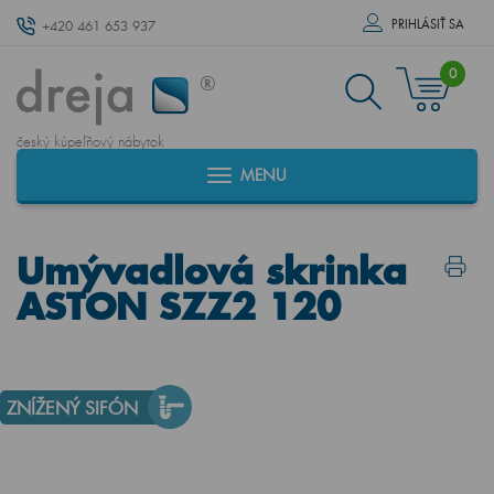
PRIHLÁSIŤ SA
+420 461 653 937
0
český kúpeľňový nábytok
MENU
Umývadlová skrinka
ASTON SZZ2 120
ZNÍŽENÝ SIFÓN