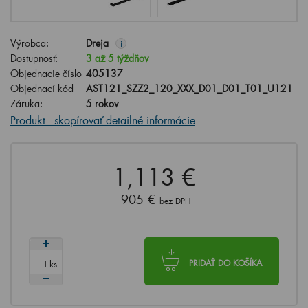
Výrobca:
Dreja
i
Dostupnosť:
3 až 5 týždňov
Objednacie číslo
405137
Objednací kód
AST121_SZZ2_120_XXX_D01_D01_T01_U121
Záruka:
5 rokov
Produkt - skopírovať detailné informácie
1,113 €
905 €
bez DPH
ks
PRIDAŤ DO KOŠÍKA