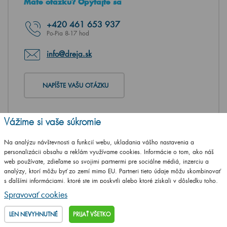
Máte otázku? Opýtajte sa
+420
461 653 937
Po-Pia 8-17 hod
info@dreja.sk
NAPÍŠTE VAŠU OTÁZKU
Vážime si vaše súkromie
Na analýzu návštevnosti a funkcií webu, ukladania vášho nastavenia a
personalizácii obsahu a reklám využívame cookies. Informácie o tom, ako náš
web používate, zdieľame so svojimi partnermi pre sociálne médiá, inzerciu a
analýzy, ktorí môžu byť zo zemí mimo EU. Partneri tieto údaje môžu skombinovať
s ďalšími informáciami, ktoré ste im poskytli alebo ktoré získali v dôsledku toho,
že používate ich služby.
Podrobné informácie
Spravovať cookies
LEN NEVYHNUTNÉ
PRIJAŤ VŠETKO