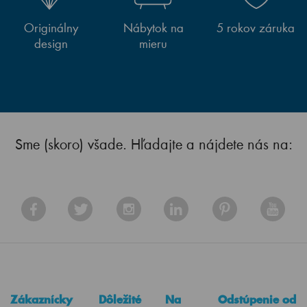
Originálny
Nábytok na
5 rokov záruka
design
mieru
Sme (skoro) všade. Hľadajte a nájdete nás na:
Zákaznícky
Dôležité
Na
Odstúpenie od