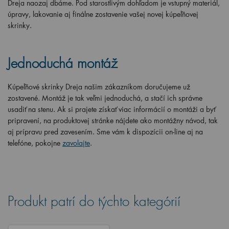
Dreja naozaj dbáme. Pod starostlivým dohľadom je vstupný materiál,
úpravy, lakovanie aj finálne zostavenie vašej novej kúpeľňovej
skrinky.
Jednoduchá montáž
Kúpeľňové skrinky Dreja našim zákazníkom doručujeme už
zostavené. Montáž je tak veľmi jednoduchá, a stačí ich správne
usadiť na stenu. Ak si prajete získať viac informácií o montáži a byť
pripravení, na produktovej stránke nájdete ako montážny návod, tak
aj prípravu pred zavesením. Sme vám k dispozícii on-line aj na
telefóne, pokojne
zavolajte
.
Produkt patrí do týchto kategórií