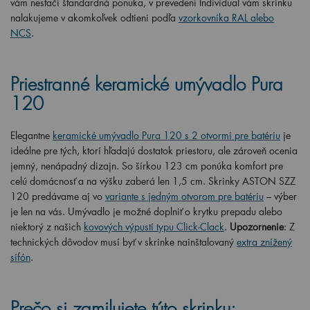
vám nestačí štandardná ponuka, v prevedení Individual vám skrinku
nalakujeme v akomkoľvek odtieni podľa
vzorkovníka RAL alebo
NCS
.
Priestranné keramické umývadlo Pura
120
Elegantne
keramické umývadlo Pura 120 s 2 otvormi pre batériu
je
ideálne pre tých, ktorí hľadajú dostatok priestoru, ale zároveň ocenia
jemný, nenápadný dizajn. So šírkou 123 cm ponúka komfort pre
celú domácnosť a na výšku zaberá len 1,5 cm. Skrinky ASTON SZZ
120 predávame aj vo
variante s jedným otvorom pre batériu
– výber
je len na vás.
Umývadlo je možné doplniť o krytku prepadu alebo
niektorý z našich
kovových výpustí typu Click-Clack
.
Upozornenie
: Z
technických dôvodov musí byť v skrinke nainštalovaný
extra znížený
sifón
.
Prečo si zamilujete túto skrinku: