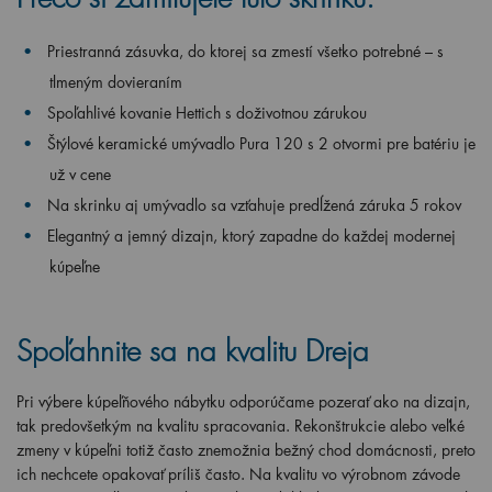
Priestranná zásuvka, do ktorej sa zmestí všetko potrebné – s
tlmeným dovieraním
Spoľahlivé kovanie Hettich s doživotnou zárukou
Štýlové keramické umývadlo Pura 120 s 2 otvormi pre batériu je
už v cene
Na skrinku aj umývadlo sa vzťahuje predĺžená záruka 5 rokov
Elegantný a jemný dizajn, ktorý zapadne do každej modernej
kúpeľne
Spoľahnite sa na kvalitu Dreja
Pri výbere kúpeľňového nábytku odporúčame pozerať ako na dizajn,
tak predovšetkým na kvalitu spracovania. Rekonštrukcie alebo veľké
zmeny v kúpeľni totiž často znemožnia bežný chod domácnosti, preto
ich nechcete opakovať príliš často. Na kvalitu vo výrobnom závode