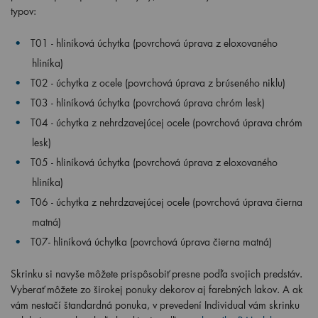
typov:
T01 - hliníková úchytka (povrchová úprava z eloxovaného
hliníka)
T02 - úchytka z ocele (povrchová úprava z brúseného niklu)
T03 - hliníková úchytka (povrchová úprava chróm lesk)
T04 - úchytka z nehrdzavejúcej ocele (povrchová úprava chróm
lesk)
T05 - hliníková úchytka (povrchová úprava z eloxovaného
hliníka)
T06 - úchytka z nehrdzavejúcej ocele (povrchová úprava čierna
matná)
T07- hliníková úchytka (povrchová úprava čierna matná)
Skrinku si navyše môžete prispôsobiť presne podľa svojich predstáv.
Vyberať môžete zo širokej ponuky dekorov aj farebných lakov. A ak
vám nestačí štandardná ponuka, v prevedení Individual vám skrinku