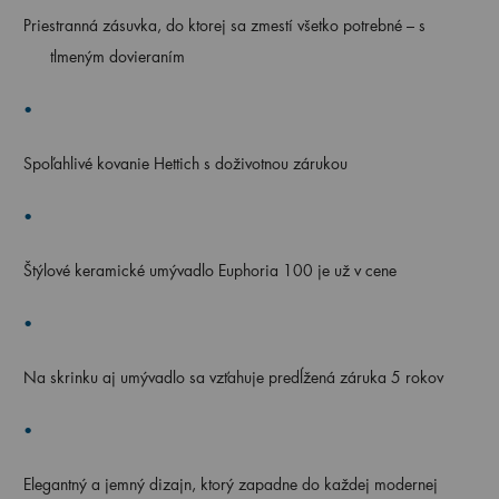
Priestranná zásuvka, do ktorej sa zmestí všetko potrebné – s
tlmeným dovieraním
Spoľahlivé kovanie Hettich s doživotnou zárukou
Štýlové keramické umývadlo Euphoria 100 je už v cene
Na skrinku aj umývadlo sa vzťahuje predĺžená záruka 5 rokov
Elegantný a jemný dizajn, ktorý zapadne do každej modernej