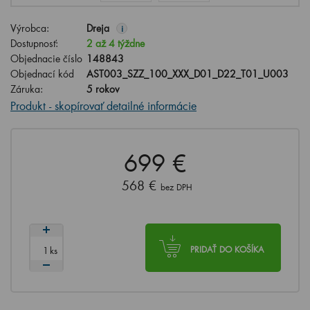
Výrobca:
Dreja
i
Dostupnosť:
2 až 4 týždne
Objednacie číslo
148843
Objednací kód
AST003_SZZ_100_XXX_D01_D22_T01_U003
Záruka:
5 rokov
Produkt - skopírovať detailné informácie
699 €
568 €
bez DPH
ks
PRIDAŤ DO KOŠÍKA