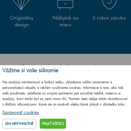
Originálny
Nábytok na
5 rokov záruka
design
mieru
Sme (skoro) všade. Hľadajte a nájdete nás na:
Vážime si vaše súkromie
Na analýzu návštevnosti a funkcií webu, ukladania vášho nastavenia a
personalizácii obsahu a reklám využívame cookies. Informácie o tom, ako náš
web používate, zdieľame so svojimi partnermi pre sociálne médiá, inzerciu a
analýzy, ktorí môžu byť zo zemí mimo EU. Partneri tieto údaje môžu skombinovať
s ďalšími informáciami, ktoré ste im poskytli alebo ktoré získali v dôsledku toho,
že používate ich služby.
Podrobné informácie
Spravovať cookies
LEN NEVYHNUTNÉ
PRIJAŤ VŠETKO