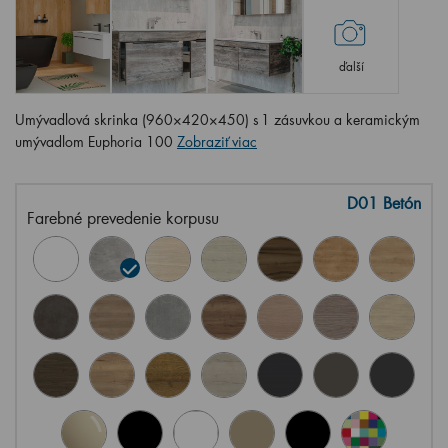
ďalší
Umývadlová skrinka (960×420×450) s 1 zásuvkou a keramickým
umývadlom Euphoria 100
Zobraziť viac
D01 Betón
Farebné prevedenie korpusu