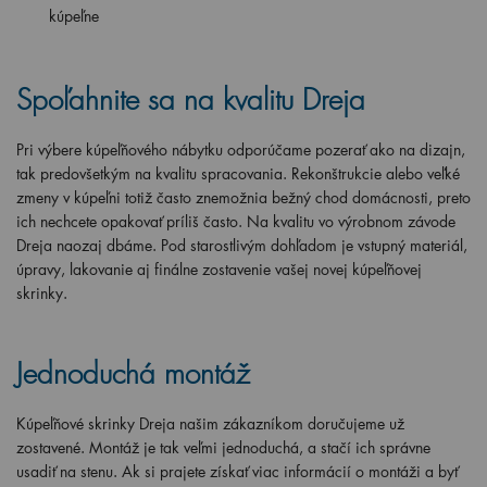
kúpeľne
Spoľahnite sa na kvalitu Dreja
Pri výbere kúpeľňového nábytku odporúčame pozerať ako na dizajn,
tak predovšetkým na kvalitu spracovania. Rekonštrukcie alebo veľké
zmeny v kúpeľni totiž často znemožnia bežný chod domácnosti, preto
ich nechcete opakovať príliš často. Na kvalitu vo výrobnom závode
Dreja naozaj dbáme. Pod starostlivým dohľadom je vstupný materiál,
úpravy, lakovanie aj finálne zostavenie vašej novej kúpeľňovej
skrinky.
Jednoduchá montáž
Kúpeľňové skrinky Dreja našim zákazníkom doručujeme už
zostavené. Montáž je tak veľmi jednoduchá, a stačí ich správne
usadiť na stenu. Ak si prajete získať viac informácií o montáži a byť