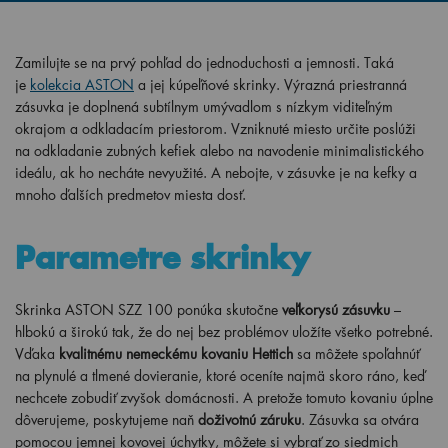
Zamilujte se na prvý pohľad do jednoduchosti a jemnosti. Taká
je
kolekcia ASTON
a jej kúpeľňové skrinky. Výrazná priestranná
zásuvka je doplnená subtílnym umývadlom s nízkym viditeľným
okrajom a odkladacím priestorom. Vzniknuté miesto určite poslúži
na odkladanie zubných kefiek alebo na navodenie minimalistického
ideálu, ak ho necháte nevyužité. A nebojte, v zásuvke je na kefky a
mnoho ďalších predmetov miesta dosť.
Parametre skrinky
Skrinka ASTON SZZ 100 ponúka skutočne
veľkorysú zásuvku
–
hlbokú a širokú tak, že do nej bez problémov uložíte všetko potrebné.
Vďaka
kvalitnému nemeckému kovaniu Hettich
sa môžete spoľahnúť
na plynulé a tlmené dovieranie, ktoré oceníte najmä skoro ráno, keď
nechcete zobudiť zvyšok domácnosti. A pretože tomuto kovaniu úplne
dôverujeme, poskytujeme naň
doživotnú záruku
. Zásuvka sa otvára
pomocou jemnej kovovej úchytky, môžete si vybrať zo siedmich