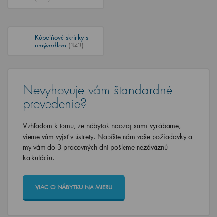
Kúpeľňové skrinky s
umývadlom
(343)
Nevyhovuje vám štandardné
prevedenie?
Vzhľadom k tomu, že nábytok naozaj sami vyrábame,
vieme vám vyjsť v ústrety. Napíšte nám vaše požiadavky a
my vám do 3 pracovných dní pošleme nezáväznú
kalkuláciu.
VIAC O NÁBYTKU NA MIERU