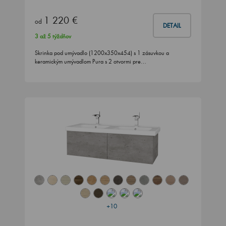
1 220 €
od
DETAIL
3 až 5 týždňov
Skrinka pod umývadlo (1200x350x454) s 1 zásuvkou a
keramickým umývadlom Pura s 2 otvormi pre…
+10