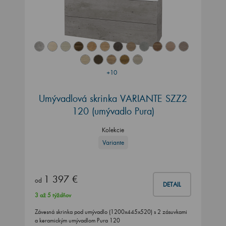
+10
Umývadlová skrinka VARIANTE SZZ2
120 (umývadlo Pura)
Kolekcie
Variante
1 397 €
od
DETAIL
3 až 5 týždňov
Závesná skrinka pod umývadlo (1200x445x520) s 2 zásuvkami
a keramickým umývadlom Pura 120