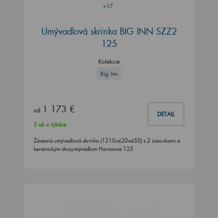
+17
Umývadlová skrinka BIG INN SZZ2
125
Kolekcie
Big Inn
1 173 €
od
DETAIL
2 až 4 týždne
Závesná umývadlová skrinka (1210x420x450) s 2 zásuvkami a
keramickým dvojumývadlom Harmonia 125