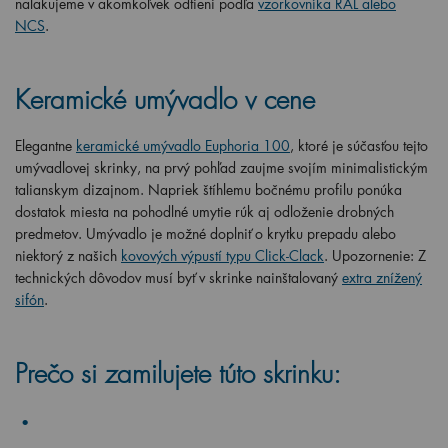
nalakujeme v akomkoľvek odtieni podľa
vzorkovníka RAL alebo
NCS
.
Keramické umývadlo v cene
Elegantne
keramické umývadlo Euphoria 100
, ktoré je súčasťou tejto
umývadlovej skrinky, na prvý pohľad zaujme svojím minimalistickým
talianskym dizajnom. Napriek štíhlemu bočnému profilu ponúka
dostatok miesta na pohodlné umytie rúk aj odloženie drobných
predmetov. Umývadlo je možné doplniť o krytku prepadu alebo
niektorý z našich
kovových výpustí typu Click-Clack
. Upozornenie: Z
technických dôvodov musí byť v skrinke nainštalovaný
extra znížený
sifón
.
Prečo si zamilujete túto skrinku: