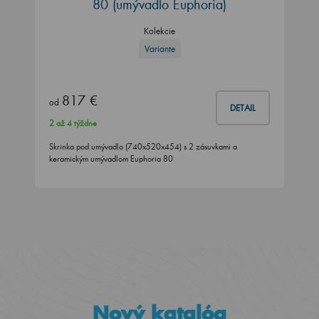
80 (umývadlo Euphoria)
Kolekcie
Variante
817 €
od
DETAIL
2 až 4 týždne
Skrinka pod umývadlo (740x520x454) s 2 zásuvkami a
keramickým umývadlom Euphoria 80
Nový katalóg