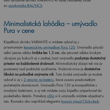
vám vyrobíme skrinku VARIANTE vo vašej obľúbenej farbe
zo
vzorkovníka RAL/NCS
.
Minimalistická lahôdka – umývadlo
Pura v cene
Kúpeľňovú skrinku VARIANTE si môžete vybrať aj s
priestranným
keramickým umývadlom Pura 120
. Umývadlo pôsobí
veľmi jemne vďaka
hrúbke len 1,3 cm
, ale zároveň vďaka širokým
okrajom po bokoch aj v zadnej časti umývadla
poskytuje dostatočný
priestor na každodenné drobnosti
. Minimalistický dizajn tak nie je
postavený nad praktické využívanie. Vnútorná misa je
dostatočne
hlboká na pohodlné umývanie rúk
. Toto široké umývadlo je možné
vybrať si aj s
2 otvormi na batériu
, ktoré ocenia predovšetkým
početnejšie domácnosti.
Umývadlo Pura 120 je kompatibilné s
mnohými batériami, a vy tak môžete svoju kúpeľňu vyšperkovať do
posledného detailu. Potrebný
sifón
si k umývadlu môžete objednať u
nás. Rovnako ako napríklad elegantnú
kovovú výpusť Click-clack
.