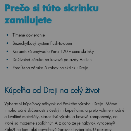
Prečo si túto skrinku
zamilujete
Tlmené dovieranie
Bezúchytkový systém Push-to-open
Keramické umývadlo Pura 120 v cene skrinky
Doživotná záruka na kovové pojazdy Hettich
Predĺžená záruka 5 rokov na skrinku Dreja
Kúpeľňa od Dreji na celý život
Vyberte si kúpeľňový nábytok od českého výrobcu Dreja. Máme
mnohoročné skúsenosti s českými kúpeľňami, a preto volíme vhodné
a kvalitné materiály, starostlivú výrobu a kovové komponenty, na
ktoré sa môžeme spoľahnúť.
A z čoho že je nábytok vyrobený?
Záleží na tom, akú povrchovú úpravu si vyberiete. U dekorov