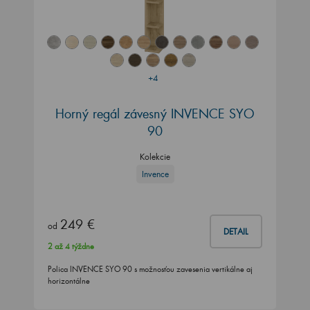
+4
Horný regál závesný INVENCE SYO
90
Kolekcie
Invence
249 €
od
DETAIL
2 až 4 týždne
Polica INVENCE SYO 90 s možnosťou zavesenia vertikálne aj
horizontálne