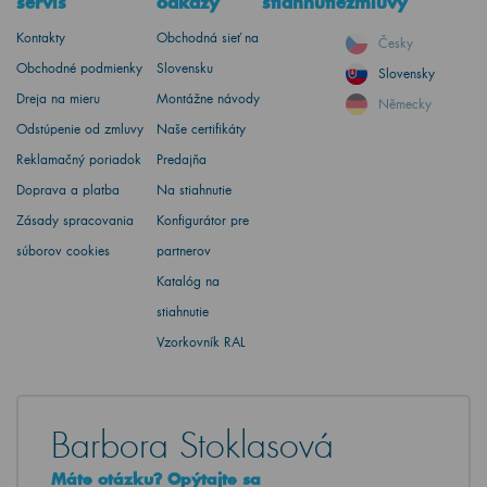
servis
odkazy
stiahnutie
zmluvy
Kontakty
Obchodná sieť na
Česky
Obchodné podmienky
Slovensku
Slovensky
Dreja na mieru
Montážne návody
Německy
Odstúpenie od zmluvy
Naše certifikáty
Reklamačný poriadok
Predajňa
Doprava a platba
Na stiahnutie
Zásady spracovania
Konfigurátor pre
súborov cookies
partnerov
Katalóg na
stiahnutie
Vzorkovník RAL
Barbora Stoklasová
Máte otázku? Opýtajte sa