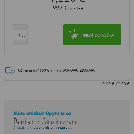
992 €
bez DPH
ks
PRIDAŤ DO KOŠÍKA
Už len pridať
150
€
a máte
DOPRAVU ZDARMA
.
0.00
€
/
150
€
Máte otázku? Opýtajte sa
Barbora Stoklasová
špecialista zákazníckeho servisu