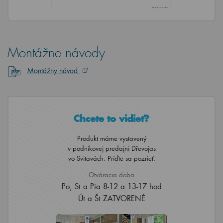
Montážne návody
Montážny návod
Chcete to vidieť?
Produkt máme vystavený
v podnikovej predajni Dřevojas
vo Svitavách. Príďte sa pozrieť.
Otváracia doba
Po, St a Pia 8-12 a 13-17 hod
Út a Št ZATVORENÉ