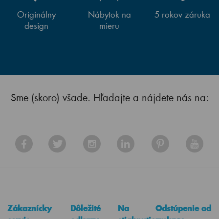
Originálny
Nábytok na
5 rokov záruka
design
mieru
Sme (skoro) všade. Hľadajte a nájdete nás na:
Zákaznícky
Dôležité
Na
Odstúpenie od