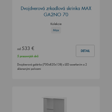
Dvojdverová zrkadlová skrinka MAX
GA2NO 70
Kolekcie
Max
533 €
od
DETAIL
5 pracovných dnů
Dvojdverová galérka (700x820x138) s LED osvetlením a 2
sklenenými policami