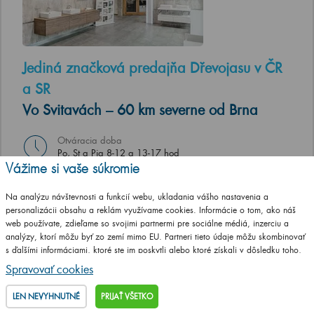
Jediná značková predajňa Dřevojasu v ČR
a SR
Vo Svitavách – 60 km severne od Brna
Otváracia doba
Po, St a Pia 8-12 a 13-17 hod
Út a Št ZATVORENÉ
Vážime si vaše súkromie
Adresa predajne
Na analýzu návštevnosti a funkcií webu, ukladania vášho nastavenia a
T. G. Masaryka 46/22, 568 02 Svitavy
personalizácii obsahu a reklám využívame cookies. Informácie o tom, ako náš
web používate, zdieľame so svojimi partnermi pre sociálne médiá, inzerciu a
analýzy, ktorí môžu byť zo zemí mimo EU. Partneri tieto údaje môžu skombinovať
UKÁŽ NA MAPE
s ďalšími informáciami, ktoré ste im poskytli alebo ktoré získali v dôsledku toho,
že používate ich služby.
Podrobné informácie
Spravovať cookies
LEN NEVYHNUTNÉ
PRIJAŤ VŠETKO