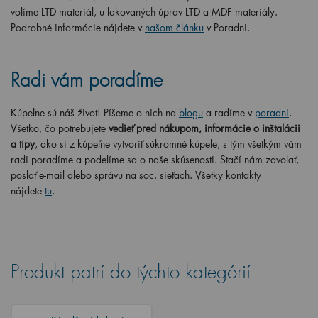
volíme LTD materiál, u lakovaných úprav LTD a MDF materiály.
Podrobné informácie nájdete v
našom článku
v Poradni.
R
adi vám poradíme
Kúpeľne sú náš život! Píšeme o nich na
blogu
a radíme v
poradni
.
Všetko, čo potrebujete
vedieť pred nákupom, informácie o inštalácii
a tipy
, ako si z kúpeľne vytvoriť súkromné kúpele, s tým všetkým vám
radi poradíme a podelíme sa o naše skúsenosti. Stačí nám zavolať,
poslať e-mail alebo správu na soc. sieťach. Všetky kontakty
nájdete
tu
.
Produkt patrí do týchto kategórií