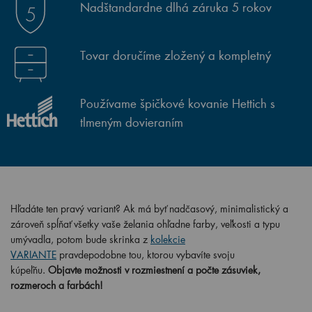
Nadštandardne dlhá záruka 5 rokov
Tovar doručíme zložený a kompletný
Používame špičkové kovanie Hettich s
tlmeným dovieraním
Hľadáte ten pravý variant? Ak má byť nadčasový, minimalistický a
zároveň spĺňať všetky vaše želania ohľadne farby, veľkosti a typu
umývadla, potom bude skrinka z
kolekcie
VARIANTE
pravdepodobne tou, ktorou vybavíte svoju
kúpeľňu.
Objavte možnosti v rozmiestnení a počte zásuviek,
rozmeroch a farbách!