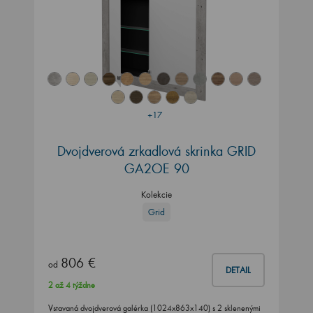
+17
Dvojdverová zrkadlová skrinka GRID
GA2OE 90
Kolekcie
Grid
806 €
od
DETAIL
2 až 4 týždne
Vstavaná dvojdverová galérka (1024x863x140) s 2 sklenenými