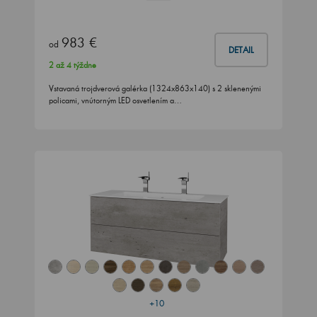
983 €
od
DETAIL
2 až 4 týždne
Vstavaná trojdverová galérka (1324x863x140) s 2 sklenenými
policami, vnútorným LED osvetlením a…
+10