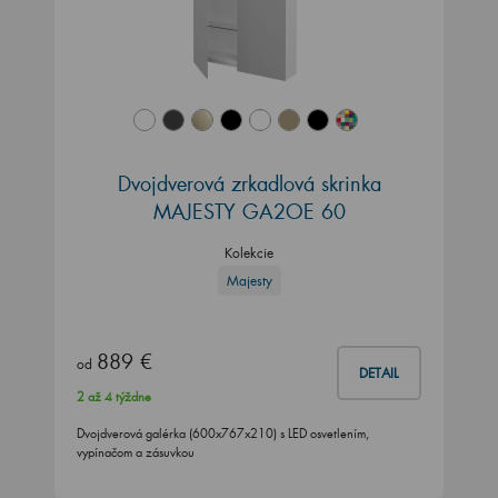
Dvojdverová zrkadlová skrinka
MAJESTY GA2OE 60
Kolekcie
Majesty
889 €
od
DETAIL
2 až 4 týždne
Dvojdverová galérka (600x767x210) s LED osvetlením,
vypínačom a zásuvkou