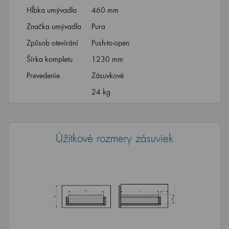
Hĺbka umývadla
460 mm
Značka umývadla
Pura
Způsob otevírání
Push-to-open
Šírka kompletu
1230 mm
Prevedenie
Zásuvkové
24 kg
Úžitkové rozmery zásuviek