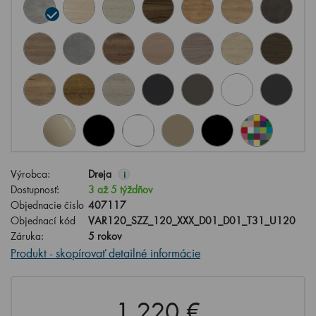
Výrobca:
Dreja
i
Dostupnosť:
3 až 5 týždňov
Objednacie číslo
407117
Objednací kód
VAR120_SZZ_120_XXX_D01_D01_T31_U120
Záruka:
5 rokov
Produkt - skopírovať detailné informácie
1,220 €