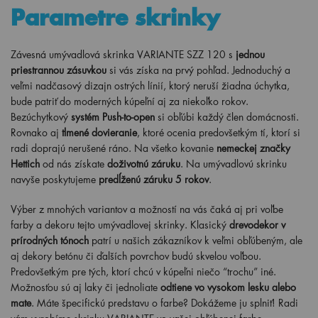
Parametre skrinky
Závesná umývadlová skrinka VARIANTE SZZ 120 s
jednou
priestrannou zásuvkou
si vás získa na prvý pohľad. Jednoduchý a
veľmi nadčasový dizajn ostrých línií, ktorý neruší žiadna úchytka,
bude patriť do moderných kúpeľní aj za niekoľko rokov.
Bezúchytkový
systém Push-to-open
si obľúbi každý člen domácnosti.
Rovnako aj
tlmené dovieranie
, ktoré ocenia predovšetkým tí, ktorí si
radi doprajú nerušené ráno. Na všetko kovanie
nemeckej značky
Hettich
od nás získate
doživotnú záruku
. Na umývadlovú skrinku
navyše poskytujeme
predĺženú záruku 5 rokov
.
Výber z mnohých variantov a možností na vás čaká aj pri voľbe
farby a dekoru tejto umývadlovej skrinky. Klasický
drevodekor v
prírodných tónoch
patrí u našich zákazníkov k veľmi obľúbeným, ale
aj dekory betónu či ďalších povrchov budú skvelou voľbou.
Predovšetkým pre tých, ktorí chcú v kúpeľni niečo “trochu” iné.
Možnosťou sú aj laky či jednoliate
odtiene vo vysokom lesku alebo
mate
. Máte špecifickú predstavu o farbe? Dokážeme ju splniť! Radi