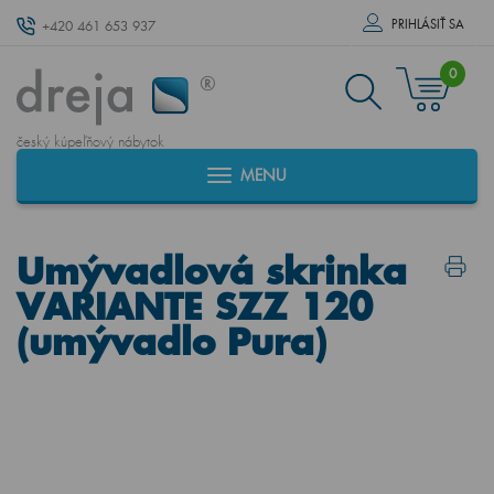
PRIHLÁSIŤ SA
+420 461 653 937
0
český kúpeľňový nábytok
MENU
Umývadlová skrinka
VARIANTE SZZ 120
(umývadlo Pura)