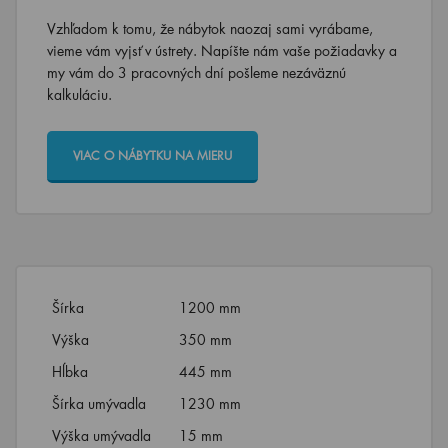
Vzhľadom k tomu, že nábytok naozaj sami vyrábame,
vieme vám vyjsť v ústrety. Napíšte nám vaše požiadavky a
my vám do 3 pracovných dní pošleme nezáväznú
kalkuláciu.
VIAC O NÁBYTKU NA MIERU
Šírka
1200 mm
Výška
350 mm
Hĺbka
445 mm
Šírka umývadla
1230 mm
Výška umývadla
15 mm