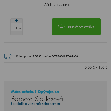
751 €
bez DPH
ks
PRIDAŤ DO KOŠÍKA
Už len pridať
150
€
a máte
DOPRAVU ZDARMA
.
0.00
€
/
150
€
Máte otázku? Opýtajte sa
Barbora Stoklasová
špecialista zákazníckeho servisu