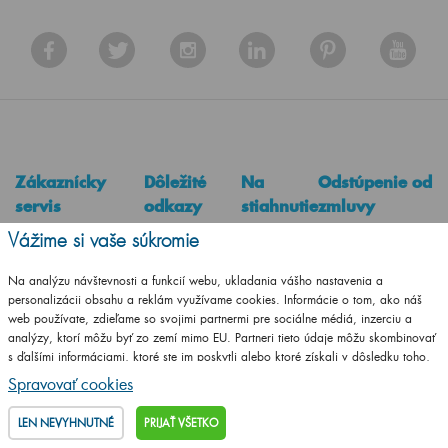
Zákaznícky
Dôležité
Na
Odstúpenie od
servis
odkazy
stiahnutie
zmluvy
Vážime si vaše súkromie
Kontakty
Obchodná sieť na
Česky
Obchodné podmienky
Slovensku
Slovensky
Na analýzu návštevnosti a funkcií webu, ukladania vášho nastavenia a
Dreja na mieru
Montážne návody
personalizácii obsahu a reklám využívame cookies. Informácie o tom, ako náš
Německy
web používate, zdieľame so svojimi partnermi pre sociálne médiá, inzerciu a
Odstúpenie od zmluvy
Naše certifikáty
analýzy, ktorí môžu byť zo zemí mimo EU. Partneri tieto údaje môžu skombinovať
Reklamačný poriadok
Predajňa
s ďalšími informáciami, ktoré ste im poskytli alebo ktoré získali v dôsledku toho,
že používate ich služby.
Podrobné informácie
Doprava a platba
Na stiahnutie
Spravovať cookies
Zásady spracovania
Konfigurátor pre
LEN NEVYHNUTNÉ
PRIJAŤ VŠETKO
súborov cookies
partnerov