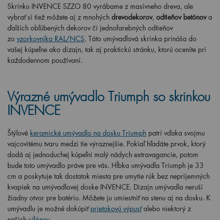
Skrinku INVENCE SZZO 80 vyrábame z masívneho dreva, ale
vybrať si tiež môžete aj z mnohých
drevodekorov
,
odtieňov betónov
a
ďalších obľúbených dekorov či jednofarebných odtieňov
zo
vzorkovníka RAL/NCS
. Táto umývadlová skrinka prináša do
vašej kúpeľne ako dizajn, tak aj praktickú stránku, ktorú oceníte pri
každodennom používaní.
Výrazné umývadlo Triumph so skrinkou
INVENCE
Štýlové
keramické umývadlo na dosku Triumph
patrí vďaka svojmu
vajcovitému tvaru medzi tie výraznejšie. Pokiaľ hľadáte prvok, ktorý
dodá aj jednoduchej kúpeľni malý nádych extravagancie, potom
bude toto umývadlo práve pre vás. Hĺbka umývadla Triumph je 33
cm a poskytuje tak dostatok miesta pre umytie rúk bez nepríjemných
kvapiek na umývadlovej doske INVENCE. Dizajn umývadla neruší
žiadny otvor pre batériu. Môžete ju umiestniť na stenu aj na dosku. K
umývadlu je možné dokúpiť
prietokovú výpusť
alebo niektorý z
našich
sifónov
.