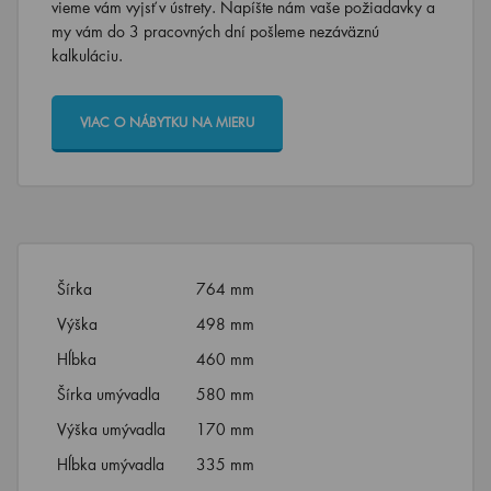
vieme vám vyjsť v ústrety. Napíšte nám vaše požiadavky a
my vám do 3 pracovných dní pošleme nezáväznú
kalkuláciu.
VIAC O NÁBYTKU NA MIERU
Šírka
764 mm
Výška
498 mm
Hĺbka
460 mm
Šírka umývadla
580 mm
Výška umývadla
170 mm
Hĺbka umývadla
335 mm