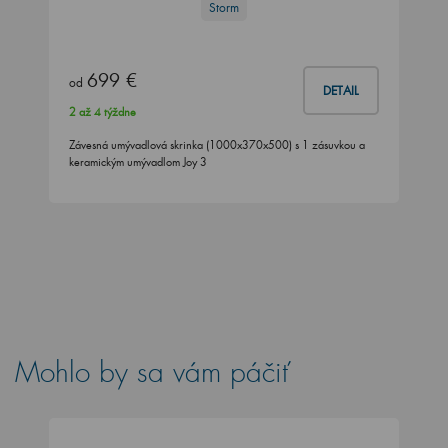
Storm
699 €
od
DETAIL
2 až 4 týždne
Závesná umývadlová skrinka (1000x370x500) s 1 zásuvkou a
keramickým umývadlom Joy 3
Mohlo by sa vám páčiť