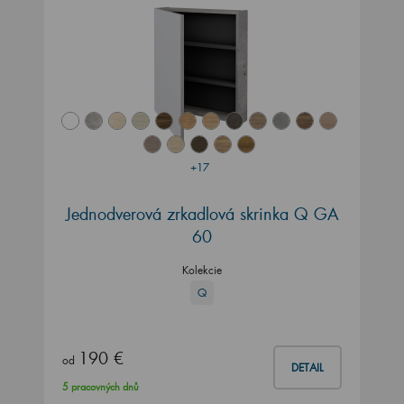
+17
Jednodverová zrkadlová skrinka Q GA
60
Kolekcie
Q
190 €
od
DETAIL
5 pracovných dnů