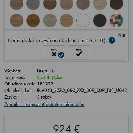
Nie
Horná doska so zvýšenou vodeodolnosťou (HPL)
Výrobca:
Dreja
i
Dostupnosť:
2 až 4 týždne
Objednacie číslo
181222
Objednací kód
INV043_SZZO_080_XXX_D09_D09_T31_U043
Záruka:
5 rokov
Produkt - skopírovať detailné informácie
924 €