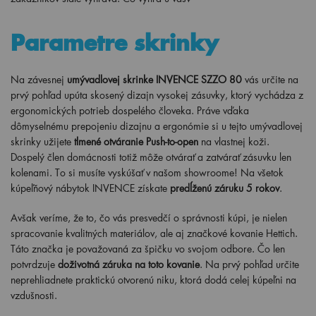
Parametre skrinky
Na závesnej
umývadlovej skrinke INVENCE SZZO 80
vás určite na
prvý pohľad upúta skosený dizajn vysokej zásuvky, ktorý vychádza z
ergonomických potrieb dospelého človeka. Práve vďaka
dômyselnému prepojeniu dizajnu a ergonómie si u tejto umývadlovej
skrinky užijete
tlmené otváranie Push-to-open
na vlastnej koži.
Dospelý člen domácnosti totiž môže otvárať a zatvárať zásuvku len
kolenami. To si musíte vyskúšať v našom showroome! Na všetok
kúpeľňový nábytok INVENCE získate
predĺženú záruku 5 rokov
.
Avšak veríme, že to, čo vás presvedčí o správnosti kúpi, je nielen
spracovanie kvalitných materiálov, ale aj značkové kovanie Hettich.
Táto značka je považovaná za špičku vo svojom odbore. Čo len
potvrdzuje
doživotná záruka na toto kovanie
.
Na prvý pohľad určite
neprehliadnete praktickú otvorenú niku, ktorá dodá celej kúpeľni na
vzdušnosti.