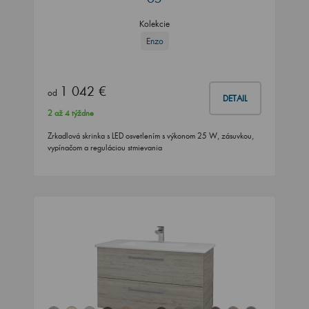
Kolekcie
Enzo
1 042 €
od
DETAIL
2 až 4 týždne
Zrkadlová skrinka s LED osvetlením s výkonom 25 W, zásuvkou,
vypínačom a reguláciou stmievania