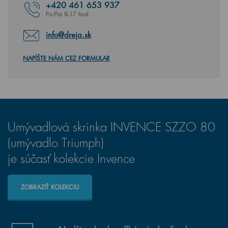
+420
461 653 937
Po-Pia 8-17 hod
info@dreja.sk
NAPÍŠTE NÁM CEZ FORMULAR
Umývadlová skrinka INVENCE SZZO 80
(umývadlo Triumph)
je súčasť kolekcie Invence
ZOBRAZIŤ KOLEKCIU