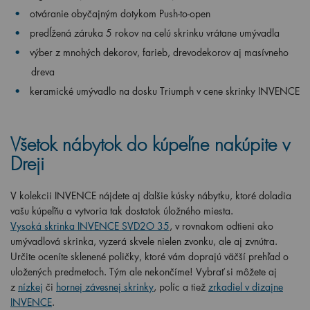
otváranie obyčajným dotykom Push-to-open
predĺžená záruka 5 rokov na celú skrinku vrátane umývadla
výber z mnohých dekorov, farieb, drevodekorov aj masívneho
dreva
keramické umývadlo na dosku Triumph v cene skrinky INVENCE
Všetok nábytok do kúpeľne nakúpite v
Dreji
V kolekcii INVENCE nájdete aj ďalšie kúsky nábytku, ktoré doladia
vašu kúpeľňu a vytvoria tak dostatok úložného miesta.
Vysoká
skrinka INVENCE SVD2O 35
, v rovnakom odtieni ako
umývadlová skrinka, vyzerá skvele nielen zvonku, ale aj zvnútra.
Určite oceníte sklenené poličky, ktoré vám doprajú väčší prehľad o
uložených predmetoch. Tým ale nekončíme! Vybrať si môžete aj
z
nízkej
či
hornej závesnej skrinky
, políc a tiež
zrkadiel v dizajne
INVENCE
.