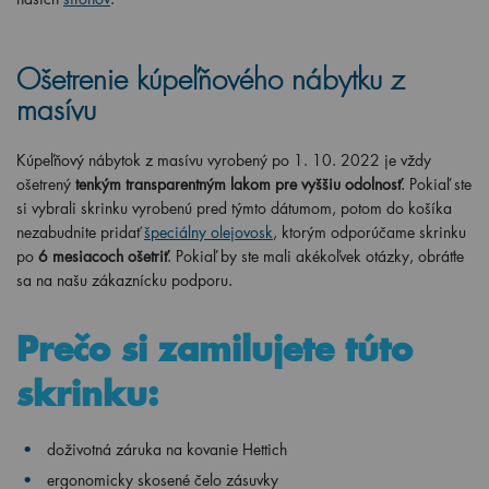
Ošetrenie kúpeľňového nábytku z
masívu
Kúpeľňový nábytok z masívu vyrobený po 1. 10. 2022 je vždy
ošetrený
tenkým transparentným lakom pre vyššiu odolnosť
. Pokiaľ ste
si vybrali skrinku vyrobenú pred týmto dátumom, potom do košíka
nezabudnite pridať
špeciálny olejovosk
, ktorým odporúčame skrinku
po
6 mesiacoch ošetriť
. Pokiaľ by ste mali akékoľvek otázky, obráťte
sa na našu zákaznícku podporu.
Prečo si zamilujete túto
skrinku:
doživotná záruka na kovanie Hettich
ergonomicky skosené čelo zásuvky