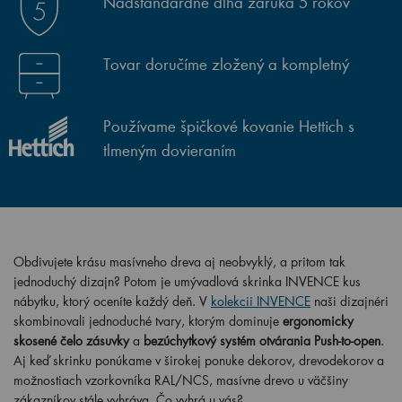
Nadštandardne dlhá záruka 5 rokov
Tovar doručíme zložený a kompletný
Používame špičkové kovanie Hettich s
tlmeným dovieraním
Obdivujete krásu masívneho dreva aj neobvyklý, a pritom tak
jednoduchý dizajn? Potom je umývadlová skrinka INVENCE kus
nábytku, ktorý oceníte každý deň. V
kolekcii INVENCE
naši dizajnéri
skombinovali jednoduché tvary, ktorým dominuje
ergonomicky
skosené čelo zásuvky
a
bezúchytkový systém otvárania Push-to-open
.
Aj keď skrinku ponúkame v širokej ponuke dekorov, drevodekorov a
možnostiach vzorkovníka RAL/NCS, masívne drevo u väčšiny
zákazníkov stále vyhráva. Čo vyhrá u vás?