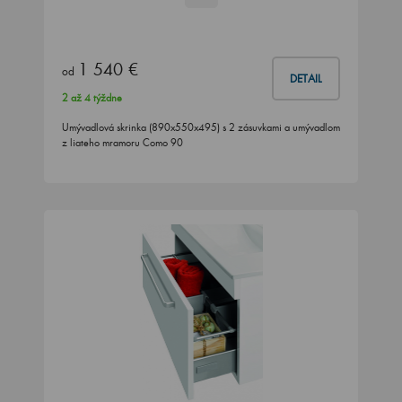
1 540 €
od
DETAIL
2 až 4 týždne
Umývadlová skrinka (890x550x495) s 2 zásuvkami a umývadlom
z liateho mramoru Como 90