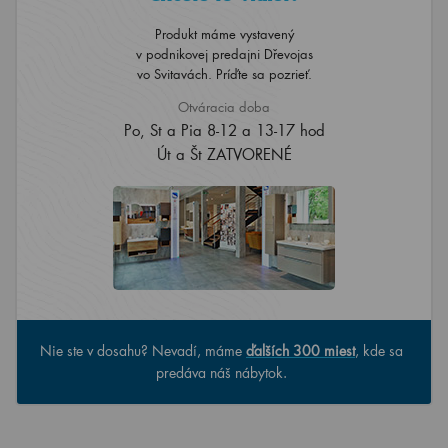
Produkt máme vystavený
v podnikovej predajni Dřevojas
vo Svitavách. Príďte sa pozrieť.
Otváracia doba
Po, St a Pia 8-12 a 13-17 hod
Út a Št ZATVORENÉ
Nie ste v dosahu? Nevadí, máme
ďalších 300 miest
, kde sa
predáva náš nábytok.