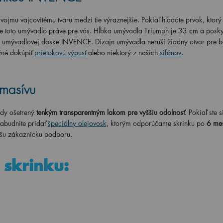
svojmu vajcovitému tvaru medzi tie výraznejšie. Pokiaľ hľadáte prvok, ktor
 toto umývadlo práve pre vás. Hĺbka umývadla Triumph je 33 cm a poskyt
a umývadlovej doske INVENCE. Dizajn umývadla neruší žiadny otvor pre ba
žné dokúpiť
prietokovú výpusť
alebo niektorý z našich
sifónov
.
 masívu
dy ošetrený
tenkým transparentným lakom pre vyššiu odolnosť
. Pokiaľ ste s
abudnite pridať
špeciálny olejovosk
, ktorým odporúčame skrinku po
6 me
našu zákaznícku podporu.
o skrinku: