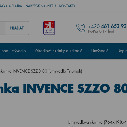
RAVA A PLATBA
NÁBYTOK NA MIERU
KONTAKTY
+420
461 653 93
HĽADAŤ
Po-Pia 8-17 hod
 pod umývadlo
Zrkadlové skrinky a zrkadlá
Umývadlá
Dopl
skrinka INVENCE SZZO 80 (umývadlo Triumph)
nka INVENCE SZZO 8
Umývadlová skrinka (764x498x46