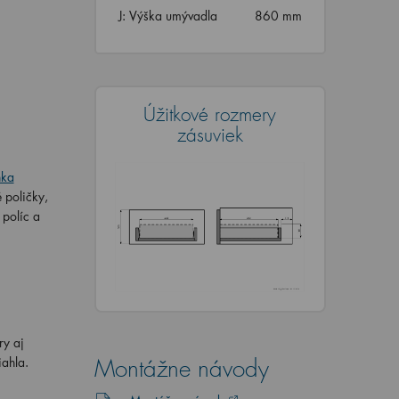
J: Výška umývadla
860 mm
Úžitkové rozmery
zásuviek
nka
 poličky,
, políc a
ry aj
iahla.
Montážne návody