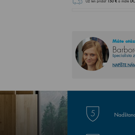
Už len pridať
150
€
a máte
DO
Máte otáz
Barbor
špecialista 
NAPÍŠTE NÁ
Nadštand