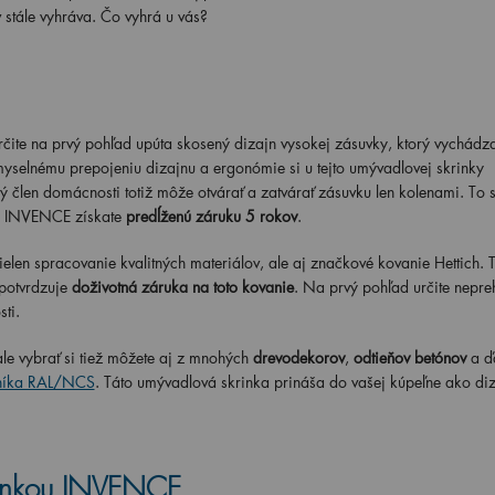
stále vyhráva. Čo vyhrá u vás?
rčite na prvý pohľad upúta skosený dizajn vysokej zásuvky, ktorý vychádz
selnému prepojeniu dizajnu a ergonómie si u tejto umývadlovej skrinky
lý člen domácnosti totiž môže otvárať a zatvárať zásuvku len kolenami. To s
k INVENCE získate
predĺženú záruku 5 rokov
.
nielen spracovanie kvalitných materiálov, ale aj značkové kovanie Hettich. 
potvrdzuje
doživotná záruka na toto kovanie
.
Na prvý pohľad určite nepre
ti.
 vybrať si tiež môžete aj z mnohých
drevodekorov
,
odtieňov betónov
a ď
níka RAL/NCS
. Táto umývadlová skrinka prináša do vašej kúpeľne ako diz
.
rinkou INVENCE