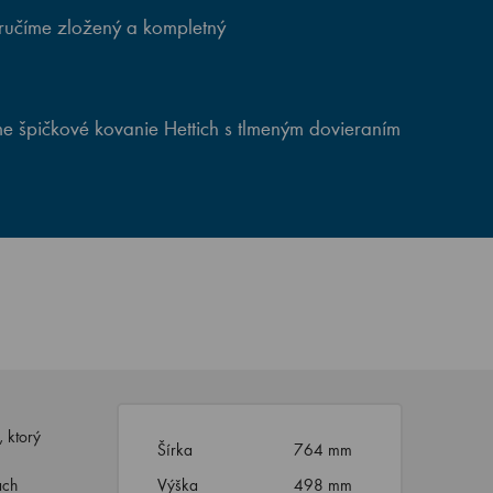
ručíme zložený a kompletný
e špičkové kovanie Hettich s tlmeným dovieraním
 ktorý
Šírka
764 mm
ach
Výška
498 mm