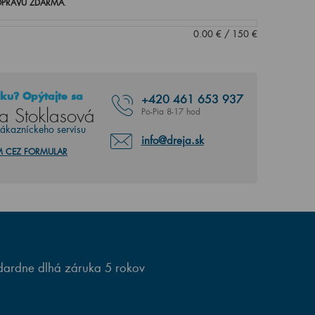
PRAVU ZDARMA
.
0.00
€
/
150
€
ku? Opýtajte sa
+420
461 653 937
a Stoklasová
Po-Pia 8-17 hod
zákazníckeho servisu
info@dreja.sk
M CEZ FORMULAR
ardne dlhá záruka 5 rokov