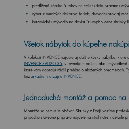
predĺžená záruka 5 rokov na celú skrinku vrátane umýv
výber z mnohých dekorov, farieb, drevodekorov aj mas
keramické umývadlo na dosku Triumph v cene skrinky
Všetok nábytok do kúpeľne nakúpit
V kolekcii INVENCE nájdete aj ďalšie kúsky nábytku, ktoré d
INVENCE SVD2O 35
, v rovnakom odtieni ako umývadlová sk
ktoré vám doprajú väčší prehľad o uložených predmetoch. T
tiež
zrkadiel v dizajne INVENCE
.
Jednoduchá montáž a pomoc na
Montáže sa nemusíte obávať. Skrinky z Dreji vozíme profesi
prípadnú stavebnú prípravu nájdete na stiahnutie v detaile p