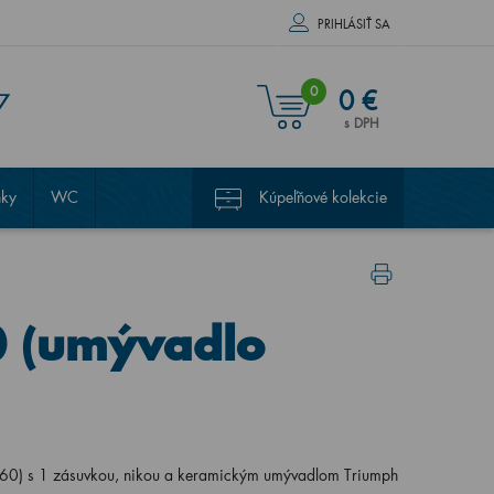
PRIHLÁSIŤ SA
0
0 €
7
s DPH
nky
WC
Kúpeľňové kolekcie
0 (umývadlo
0) s 1 zásuvkou, nikou a keramickým umývadlom Triumph