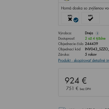
Horná doska so zvýšenou vo
Výrobca:
Dreja
i
Dostupnosť:
2 až 4 týždne
Objednacie číslo
244439
Objednací kód
INV043_SZZO
Záruka:
5 rokov
Produkt - skopírovať detailné i
924 €
751 €
bez DPH