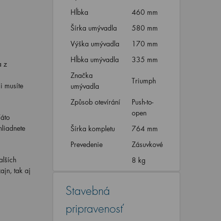
Hĺbka
460 mm
Šírka umývadla
580 mm
Výška umývadla
170 mm
Hĺbka umývadla
335 mm
a z
Značka
Triumph
i musíte
umývadla
Způsob otevírání
Push-to-
open
Táto
hliadnete
Šírka kompletu
764 mm
Prevedenie
Zásuvkové
alších
8 kg
ajn, tak aj
Stavebná
pripravenosť