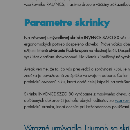
vzorkovníka RAL/NCS, masívne drevo u väčšiny zákazníkov 
Parametre skrinky
Na závesnej
umývadlovej skrinke INVENCE SZZO 80
vás u
ergonomických potrieb dospelého človeka. Práve vďaka dômy
užijete
tlmené otváranie Push-to-open
na vlastnej koži. Dospe
vyskúšať v našom showroome! Na všetok kúpeľňový nábyto
Avšak veríme, že to, čo vás presvedčí o správnosti kúpi, je 
značka je považovaná za špičku vo svojom odbore. Čo len 
praktickú otvorenú niku, ktorá dodá celej kúpeľni na vzdušnos
Skrinku INVENCE SZZO 80 vyrábame z masívneho dreva, ale
obľúbených dekorov či jednofarebných odtieňov zo
vzorkov
praktickú stránku, ktorú oceníte pri každodennom používaní
Výrazné umývadlo Triumph so sk