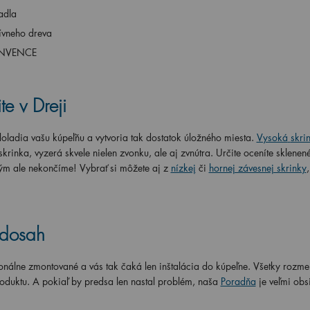
adla
ívneho dreva
 INVENCE
e v Dreji
oladia vašu kúpeľňu a vytvoria tak dostatok úložného miesta.
Vysoká
skri
rinka, vyzerá skvele nielen zvonku, ale aj zvnútra. Určite oceníte sklenené
ým ale nekončíme! Vybrať si môžete aj z
nízkej
či
hornej závesnej skrinky
 dosah
onálne zmontované a vás tak čaká len inštalácia do kúpeľne. Všetky rozme
roduktu. A pokiaľ by predsa len nastal problém, naša
Poradňa
je veľmi obs