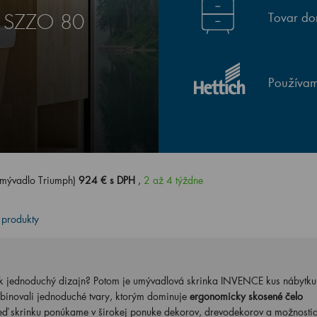
Tovar do
E SZZO 80
Používam
mývadlo Triumph)
924 € s DPH
,
2 až 4 týždne
 produkty
ak jednoduchý dizajn? Potom je umývadlová skrinka INVENCE kus nábytku,
binovali jednoduché tvary, ktorým dominuje
ergonomicky skosené čelo
keď skrinku ponúkame v širokej ponuke dekorov, drevodekorov a možnosti