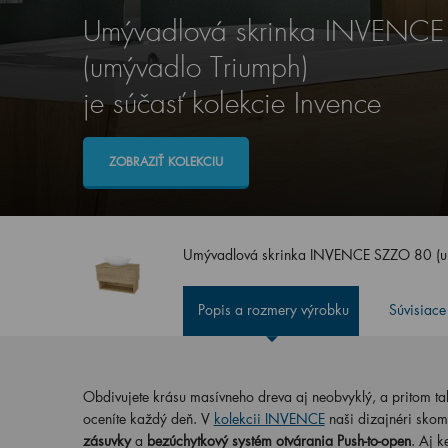
Umývadlová skrinka INVENC
(umývadlo Triumph)
je súčasť kolekcie Invence
ZOBRAZIŤ KOLEKCIU
Umývadlová skrinka INVENCE SZZO 80 (u
Popis a rozmery výrobku
Súvisiace
Obdivujete krásu masívneho dreva aj neobvyklý, a pritom t
oceníte každý deň. V
kolekcii INVENCE
naši dizajnéri skom
zásuvky
a
bezúchytkový systém otvárania Push-to-open
. Aj 