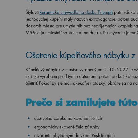
Štýlové
keramické umývadlo na dosku Triumph
patrí vďaka 
jednoduchej kúpeľni malý nádych extravagancie, potom bude
dostatok miesta pre umytie rúk bez nepríjemných kvapiek n
Môžete ju umiestniť na stenu aj na dosku. K umývadlu je mo
Ošetrenie kúpeľňového nábytku z
Kúpeľňový nábytok z masívu vyrobený po 1. 10. 2022 je vž
skrinku vyrobenú pred týmto dátumom, potom do košíka nez
ošetriť
. Pokiaľ by ste mali akékoľvek otázky, obráťte sa na 
Prečo si zamilujete tút
doživotná záruka na kovanie Hettich
ergonomicky skosené čelo zásuvky
otváranie obyčajným dotykom Push-to-open