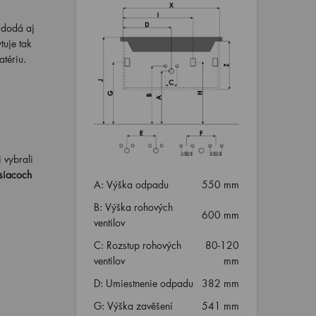
ý dodá aj
uje tak
tériu.
i vybrali
siacoch
A: Výška odpadu
550 mm
B: Výška rohových
600 mm
ventilov
C: Rozstup rohových
80-120
ventilov
mm
D: Umiestnenie odpadu
382 mm
G: Výška zavěšení
541 mm