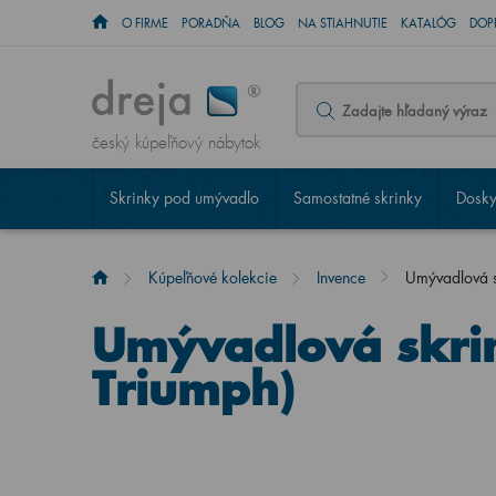
O FIRME
PORADŇA
BLOG
NA STIAHNUTIE
KATALÓG
DOP
český kúpeľňový nábytok
Skrinky pod umývadlo
Samostatné skrinky
Dosky
Kúpeľňové kolekcie
Invence
Umývadlová 
Umývadlová skri
Triumph)