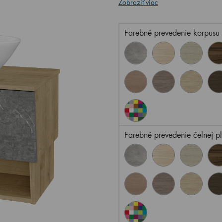
Zobraziť viac
Farebné prevedenie korpusu
Farebné prevedenie čelnej p