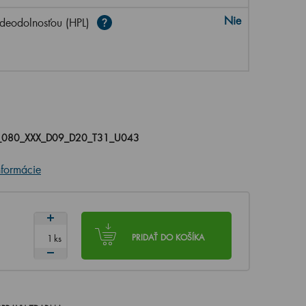
Nie
deodolnosťou (HPL)
_080_XXX_D09_D20_T31_U043
nformácie
ks
PRIDAŤ DO KOŠÍKA