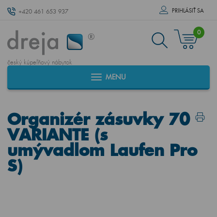
PRIHLÁSIŤ SA
+420 461 653 937
0
český kúpeľňový nábytok
MENU
Organizér zásuvky 70
VARIANTE (s
umývadlom Laufen Pro
S)