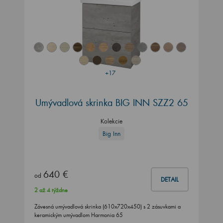
+17
Umývadlová skrinka BIG INN SZZ2 65
Kolekcie
Big Inn
640 €
od
DETAIL
2 až 4 týždne
Závesná umývadlová skrinka (610x720x450) s 2 zásuvkami a
keramickým umývadlom Harmonia 65