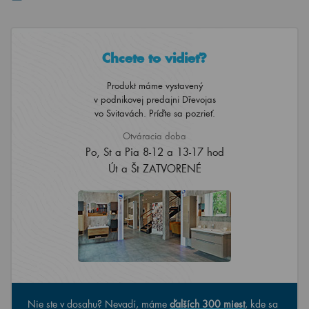
Chcete to vidieť?
Produkt máme vystavený
v podnikovej predajni Dřevojas
vo Svitavách. Príďte sa pozrieť.
Otváracia doba
Po, St a Pia 8-12 a 13-17 hod
Út a Št ZATVORENÉ
Nie ste v dosahu? Nevadí, máme
ďalších 300 miest
, kde sa