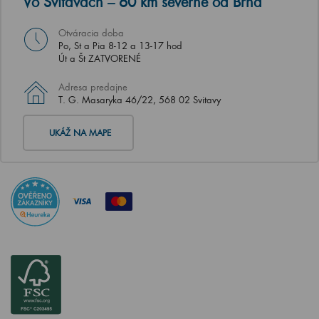
Vo Svitavách – 60 km severne od Brna
Otváracia doba
Po, St a Pia 8-12 a 13-17 hod
Út a Št ZATVORENÉ
Adresa predajne
T. G. Masaryka 46/22, 568 02 Svitavy
UKÁŽ NA MAPE