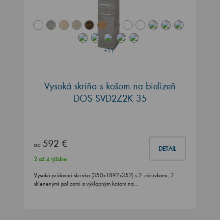
+11
Vysoká skriňa s košom na bielizeň
DOS SVD2Z2K 35
592 €
od
DETAIL
2 až 4 týždne
Vysoká prídavná skrinka (350x1892x352) s 2 zásuvkami, 2
sklenenými policami a výklopným košom na…