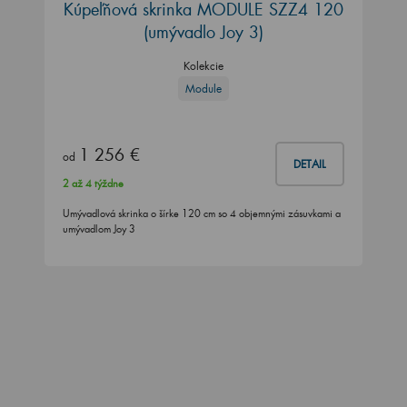
Kúpeľňová skrinka MODULE SZZ4 120
(umývadlo Joy 3)
Kolekcie
Module
1 256 €
od
DETAIL
2 až 4 týždne
Umývadlová skrinka o šírke 120 cm so 4 objemnými zásuvkami a
umývadlom Joy 3