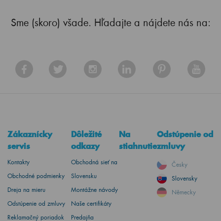
Sme (skoro) všade. Hľadajte a nájdete nás na:
Zákaznícky
Dôležité
Na
Odstúpenie od
servis
odkazy
stiahnutie
zmluvy
Kontakty
Obchodná sieť na
Česky
Obchodné podmienky
Slovensku
Slovensky
Dreja na mieru
Montážne návody
Německy
Odstúpenie od zmluvy
Naše certifikáty
Reklamačný poriadok
Predajňa