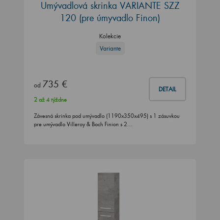
Umývadlová skrinka VARIANTE SZZ
120
(pre úmyvadlo Finon)
Kolekcie
Variante
735 €
od
DETAIL
2 až 4 týždne
Závesná skrinka pod umývadlo (1190x350x495) s 1 zásuvkou
pre umývadlo Villeroy & Boch Finion s 2…