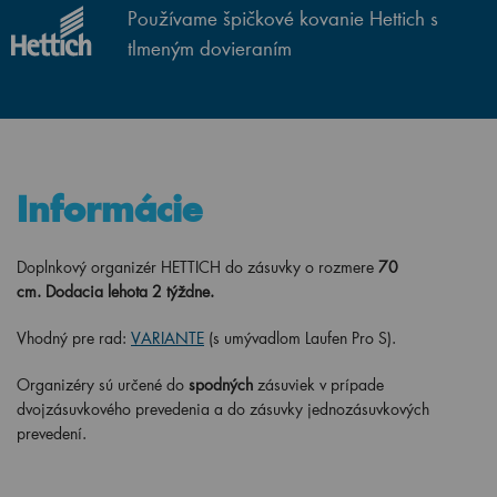
Používame špičkové kovanie Hettich s
tlmeným dovieraním
Informácie
Doplnkový organizér HETTICH do zásuvky o rozmere
70
cm.
Dodacia lehota 2 týždne.
Vhodný pre rad:
VARIANTE
(s umývadlom Laufen Pro S).
Organizéry sú určené do
spodných
zásuviek v prípade
dvojzásuvkového prevedenia a do zásuvky jednozásuvkových
prevedení.