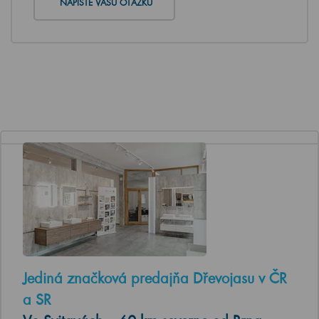
NAPÍŠTE VAŠU OTÁZKU
Jediná značková predajňa Dřevojasu v ČR
a SR