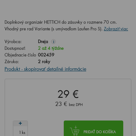
Doplnkový organizér HETTICH do zásuvky o rozmere 70 cm.
Vhodný pre rad Variante (s umývadlom Laufen Pro S).
Zobraziť viac
Výrobca:
Dreja
i
Dostupnosť:
2 až 4 týždne
Objednacie číslo
002459
Záruka:
2 roky
Produkt - skopírovať detailné informácie
29 €
23 €
bez DPH
ks
PRIDAŤ DO KOŠÍKA