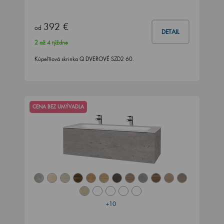
392 €
od
DETAIL
2 až 4 týždne
Kúpeľňová skrinka Q DVEROVÉ SZD2 60.
CENA BEZ UMÝVADLA
+10