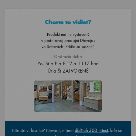
Chcete to vidieť?
Produkt máme vystavený
v podnikovej predajni Dřevojas
vo Svitavách. Príďte sa pozrieť.
Otváracia doba
Po, St a Pia 8-12 a 13-17 hod
Út a Št ZATVORENÉ
Nie ste v dosahu? Nevadí, máme
ďalších 300 miest
, kde sa