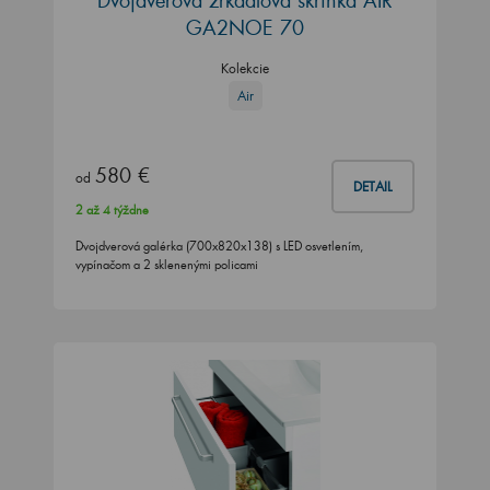
GA2NOE 70
Kolekcie
Air
580 €
od
DETAIL
2 až 4 týždne
Dvojdverová galérka (700x820x138) s LED osvetlením,
vypínačom a 2 sklenenými policami