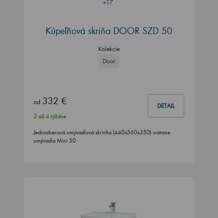
+17
Kúpeľňová skriňa DOOR SZD 50
Kolekcie
Door
332 €
od
DETAIL
2 až 4 týždne
Jednodverová umývadlová skrinka (440x560x350) vrátane
umývadla Mini 50