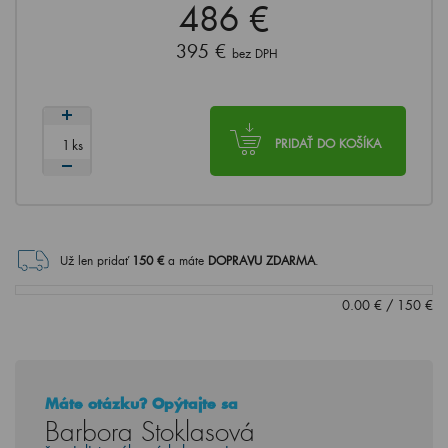
486 €
395 €
bez DPH
ks
PRIDAŤ DO KOŠÍKA
Už len pridať
150
€
a máte
DOPRAVU ZDARMA
.
0.00
€
/
150
€
Máte otázku? Opýtajte sa
Barbora Stoklasová