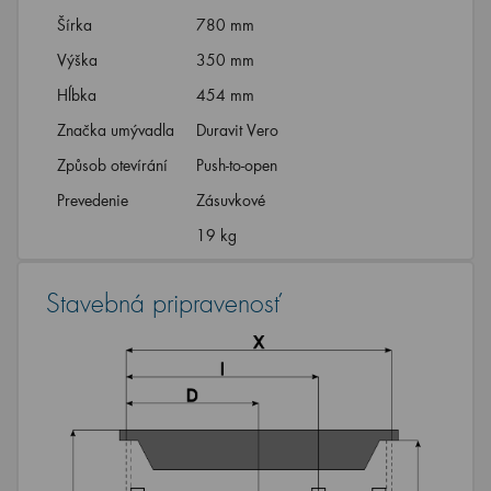
Šírka
780 mm
Výška
350 mm
Hĺbka
454 mm
Značka umývadla
Duravit Vero
Způsob otevírání
Push-to-open
Prevedenie
Zásuvkové
19 kg
Stavebná pripravenosť