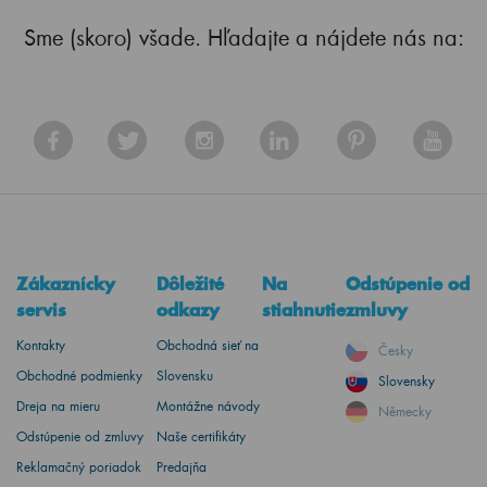
Sme (skoro) všade. Hľadajte a nájdete nás na:
Zákaznícky
Dôležité
Na
Odstúpenie od
servis
odkazy
stiahnutie
zmluvy
Kontakty
Obchodná sieť na
Česky
Obchodné podmienky
Slovensku
Slovensky
Dreja na mieru
Montážne návody
Německy
Odstúpenie od zmluvy
Naše certifikáty
Reklamačný poriadok
Predajňa