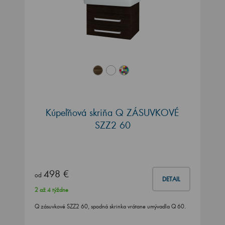
Kúpeľňová skriňa Q ZÁSUVKOVÉ
SZZ2 60
498 €
od
DETAIL
2 až 4 týždne
Q zásuvkové SZZ2 60, spodná skrinka vrátane umývadla Q 60.