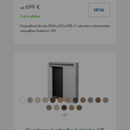
699 €
od
DETAIL
2 až 4 týždne
Umývadlová skrinka (960×420×450) s 1 zásuvkou a keramickým
umývadlom Euphoria 100
+17
Dvojdverová zrkadlová skrinka AIR