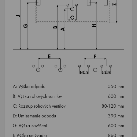
A: Výška odpadu
550 mm
B: Výška rohových ventilov
600 mm
C: Rozstup rohových ventilov
80-120 mm
D: Umiestnenie odpadu
390 mm
G: Výška zavěšení
600 mm
J: Výška umývadla
860 mm