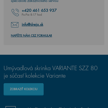
špecialista zákazníckeho servisu
+420
461 653 937
Po-Pia 8-17 hod
info@dreja.sk
NAPÍŠTE NÁM CEZ FORMULAR
Umývadlová skrinka VARIANTE SZZ 80
je súčasť kolekcie Variante
ZOBRAZIŤ KOLEKCIU