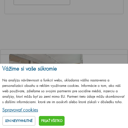
Vážime si vaše súkromie
Na analýzu návštevnosti a funkcií webu, ukladania vášho nastavenia a
personalizácii obsahu a reklám využívame cookies. Informácie o tom, ako náš
web používate, zdieľame so svojimi partnermi pre sociálne médiá, inzerciu a
analýzy, ktorí môžu byť zo zemí mimo EU. Partneri tieto údaje môžu skombinovať
s ďalšími informáciami, ktoré ste im poskytli alebo ktoré získali v dôsledku toho,
Jediná značková predajňa Dřevojasu v ČR
že používate ich služby.
Podrobné informácie
Spravovať cookies
a SR
LEN NEVYHNUTNÉ
PRIJAŤ VŠETKO
Vo Svitavách – 60 km severne od Brna