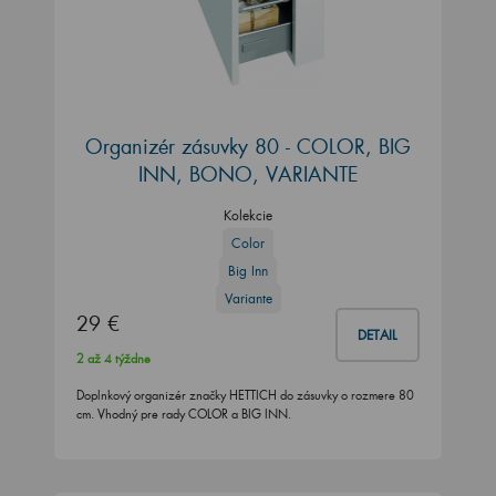
Organizér zásuvky 80 - COLOR, BIG
INN, BONO, VARIANTE
Kolekcie
Color
Big Inn
Variante
29 €
DETAIL
2 až 4 týždne
Doplnkový organizér značky HETTICH do zásuvky o rozmere 80
cm. Vhodný pre rady COLOR a BIG INN.