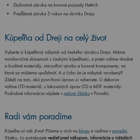
Doživotná záruka na kovové pojazdy Hettich
Predĺžená záruka 5 rokov na skrinku Dreja
Kúpeľňa od Dreji na celý život
Vyberte si kúpeľňový nábytok od českého výrobcu Dreja. Máme
mnohoročné skúsenosti s českými kúpeľňami, a preto volíme vhodné
a kvalitné materiály, starostlivú výrobu a kovové komponenty, na
ktoré sa môžeme spoľahnúť.
A z čoho že je nábytok vyrobený?
Záleží na tom, akú povrchovú úpravu si vyberiete. U dekorov
volíme LTD materiál, u lakovaných úprav LTD a MDF materiály.
Podrobné informácie nájdete v
našom článku
v Poradni.
R
adi vám poradíme
Kúpeľne sú náš život! Píšeme o nich na
blogu
a radíme v
poradni
.
Všetko, čo potrebujete
vedieť pred nákupom, informácie o inštalácii