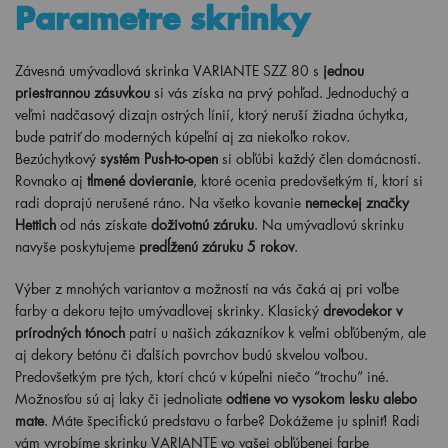
Parametre skrinky
Závesná umývadlová skrinka VARIANTE SZZ 80 s
jednou
priestrannou zásuvkou
si vás získa na prvý pohľad. Jednoduchý a
veľmi nadčasový dizajn ostrých línií, ktorý neruší žiadna úchytka,
bude patriť do moderných kúpeľní aj za niekoľko rokov.
Bezúchytkový
systém Push-to-open
si obľúbi každý člen domácnosti.
Rovnako aj
tlmené dovieranie
, ktoré ocenia predovšetkým tí, ktorí si
radi doprajú nerušené ráno. Na všetko kovanie
nemeckej značky
Hettich
od nás získate
doživotnú záruku
. Na umývadlovú skrinku
navyše poskytujeme
predĺženú záruku 5 rokov
.
Výber z mnohých variantov a možností na vás čaká aj pri voľbe
farby a dekoru tejto umývadlovej skrinky. Klasický
drevodekor v
prírodných tónoch
patrí u našich zákazníkov k veľmi obľúbeným, ale
aj dekory betónu či ďalších povrchov budú skvelou voľbou.
Predovšetkým pre tých, ktorí chcú v kúpeľni niečo “trochu” iné.
Možnosťou sú aj laky či jednoliate
odtiene vo vysokom lesku alebo
mate
. Máte špecifickú predstavu o farbe? Dokážeme ju splniť! Radi
vám vyrobíme skrinku VARIANTE vo vašej obľúbenej farbe