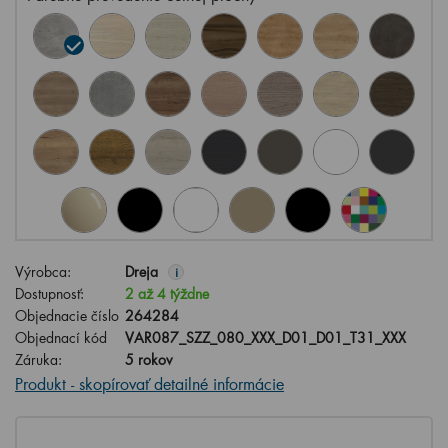
Výrobca:
Dreja
i
Dostupnosť:
2 až 4 týždne
Objednacie číslo
264284
Objednací kód
VAR087_SZZ_080_XXX_D01_D01_T31_XXX
Záruka:
5 rokov
Produkt - skopírovať detailné informácie