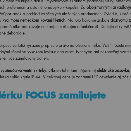
v menších kúpeľniach k umývadlovým skrinkám podobnej šírky. Smer otv
ich preferencií a ostatného nábytku v kúpeľni. Za
obojstrannými zrkadlový
ať poriadok a prehľad vo všetkých uložených predmetoch. Dvierka, ktoré 
na
kvalitnom nemeckom kovaní Hettich
. Na toto kovanie získate
doživotnú 
Spodná nika poukazuje na spojenie dizajnu a funkčnosti. Do tejto niky môže
obné dekorácie.
orpusu sa totiž výrazne prepisuje práve na otvorenej nike. Voliť môžete me
nými tónmi vo vysokom lesku alebo mate. Nechýba ani nekonečný vzork
ne ten váš zamilovaný odtieň.
u
vypínača vo vnútri skrinky
. Okrem toho tam nájdete aj
elektrickú zásuvku
,
rka spĺňa krytie IP 44. V celkovej cene je zahrnuté LED osvetlenie aj zásu
lérku FOCUS zamilujete