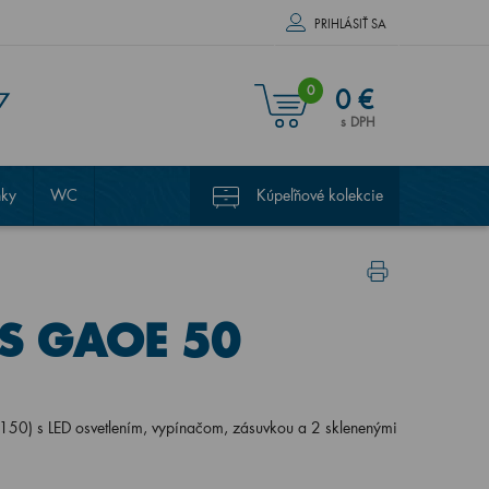
PRIHLÁSIŤ SA
0
0 €
7
s DPH
nky
WC
Kúpeľňové kolekcie
US GAOE 50
50) s LED osvetlením, vypínačom, zásuvkou a 2 sklenenými