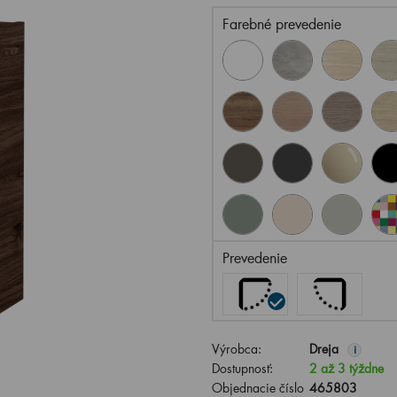
Farebné prevedenie
Prevedenie
Výrobca:
Dreja
i
Dostupnosť:
2 až 3 týždne
Objednacie číslo
465803