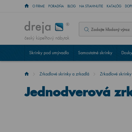
O FIRME
PORADŇA
BLOG
NA STIAHNUTIE
KATALÓG
DOP
český kúpeľňový nábytok
Skrinky pod umývadlo
Samostatné skrinky
Dosky
Zrkadlové skrinky a zrkadlá
Zrkadlové skrinky
Jednodverová zr