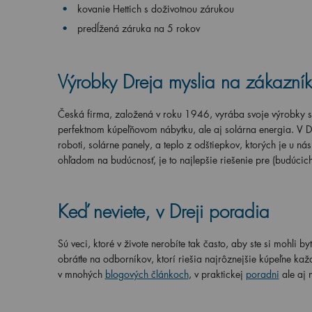
kovanie Hettich s doživotnou zárukou
predĺžená záruka na 5 rokov
Výrobky Dreja myslia na zákazníko
Česká firma, založená v roku 1946, vyrába svoje výrobky s
perfektnom kúpeľňovom nábytku, ale aj solárna energia. V 
roboti, solárne panely, a teplo z odštiepkov, ktorých je u n
ohľadom na budúcnosť, je to najlepšie riešenie pre (budúcic
Keď neviete, v Dreji poradia
Sú veci, ktoré v živote nerobíte tak často, aby ste si mohli 
obráťte na odborníkov, ktorí riešia najrôznejšie kúpeľne kaž
v mnohých
blogových článkoch
, v praktickej
poradni
ale aj 