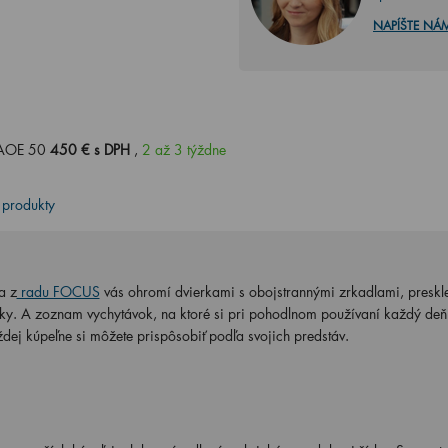
NAPÍŠTE NÁ
 GAOE 50
450 € s DPH
,
2 až 3 týždne
 produkty
a z
radu FOCUS
vás ohromí dvierkami s obojstrannými zrkadlami, preskl
inky. A zoznam vychytávok, na ktoré si pri pohodlnom používaní každý deň
dej kúpeľne si môžete prispôsobiť podľa svojich predstáv.