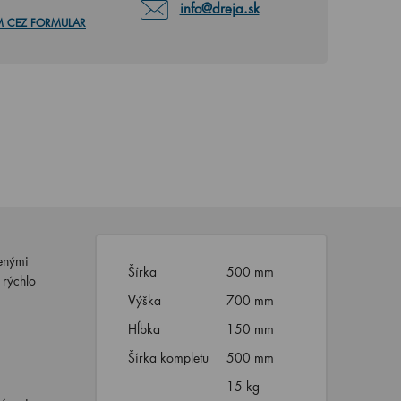
info@dreja.sk
M CEZ FORMULAR
enými
Šírka
500 mm
 rýchlo
Výška
700 mm
Hĺbka
150 mm
Šírka kompletu
500 mm
15 kg