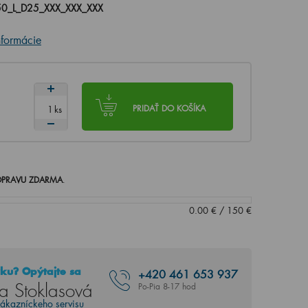
0_L_D25_XXX_XXX_XXX
nformácie
ks
PRIDAŤ DO KOŠÍKA
PRAVU ZDARMA
.
0.00
€
/
150
€
ku? Opýtajte sa
+420
461 653 937
a Stoklasová
Po-Pia 8-17 hod
zákazníckeho servisu