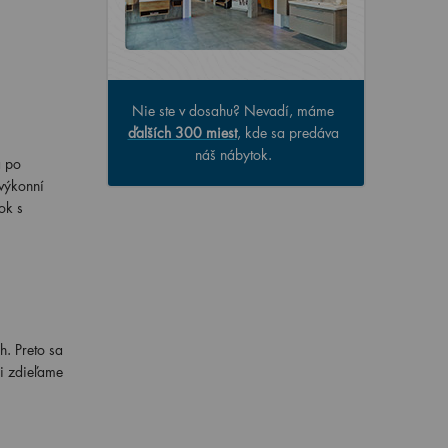
Nie ste v dosahu? Nevadí, máme
ďalších 300 miest
, kde sa predáva
náš nábytok.
a po
výkonní
ok s
h. Preto sa
mi zdieľame