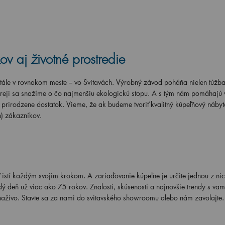
v aj životné prostredie
tále v rovnakom meste – vo Svitavách. Výrobný závod poháňa nielen túžb
Dreji sa snažíme o čo najmenšiu ekologickú stopu. A s tým nám pomáhajú 
ás prirodzene dostatok. Vieme, že ak budeme tvoriť kvalitný kúpeľňový nábyt
h) zákazníkov.
byť istí každým svojim krokom. A zariaďovanie kúpeľne je určite jednou z nic
dý deň už viac ako 75 rokov. Znalosti, skúsenosti a najnovšie trendy s va
naživo. Stavte sa za nami do svitavského showroomu alebo nám zavolajte.