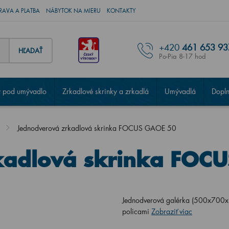
RAVA A PLATBA
NÁBYTOK NA MIERU
KONTAKTY
+420
461 653 93
HĽADAŤ
Po-Pia 8-17 hod
 pod umývadlo
Zrkadlové skrinky a zrkadlá
Umývadlá
Dopl
Jednodverová zrkadlová skrinka FOCUS GAOE 50
kadlová skrinka FOC
Jednodverová galérka (500x700x1
policami
Zobraziť viac