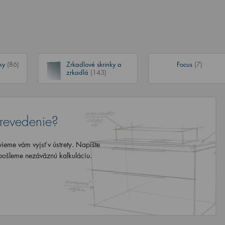
nky
(86)
Zrkadlové skrinky a
Focus
(7)
zrkadlá
(143)
revedenie?
eme vám vyjsť v ústrety. Napíšte
ošleme nezáväznú kalkuláciu.