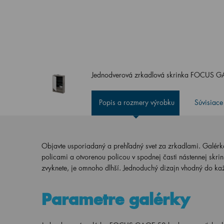
Jednodverová zrkadlová skrinka FOCUS
Popis a rozmery výrobku
Súvisiace
Objavte usporiadaný a prehľadný svet za zrkadlami. Galérk
policami a otvorenou policou v spodnej časti nástennej skr
zvyknete, je omnoho dlhší. Jednoduchý dizajn vhodný do kaž
Parametre galérky