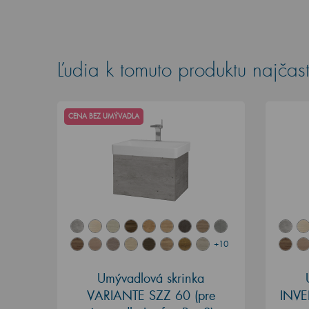
Ľudia k tomuto produktu najčast
CENA BEZ UMÝVADLA
+10
Umývadlová skrinka
VARIANTE SZZ 60
(pre
INVE