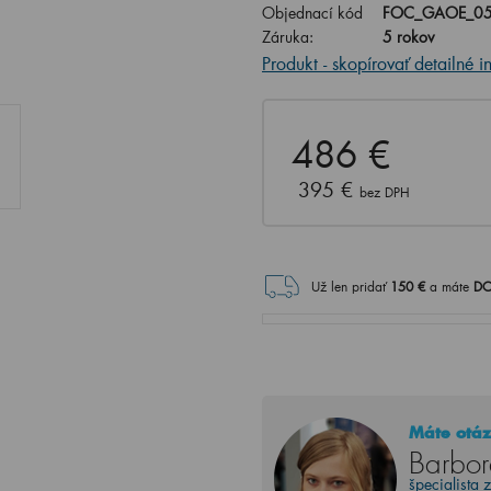
Objednací kód
FOC_GAOE_05
Záruka:
5 rokov
Produkt - skopírovať detailné i
486 €
395 €
bez DPH
Už len pridať
150
€
a máte
DO
Máte otáz
Barbor
špecialista 