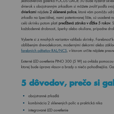
Jednodverová galérka FOCUS GAOE 50 bude vyzerať skvele 
dvierok s obojstranným zrkadlom si môžete zvoliť podľa svoj
dvierkami
nájdete
2 sklenené police
, ktoré vám pomôžu udrž
zrkadlo na špeciálnej, nami patentovanej lište, sú usadené 
celú skrinku potom platí
predĺžená záruka v dĺžke 5 rokov
. 
každodenné drobnosti, šperky alebo okuliare, prípadne dr
Vyberte si z mnohých variantov vzhľadu skrinky. Farebnosť k
obľúbeným drevodekorom, modernými dekormi alebo základ
farebných odtieňov RAL/NCS
, v ktorom určite nájdete pres
Externé LED osvetlenie PINO 300 (5 W) sa ovláda pomoco
ktorej bude úprava vlasov a brady o niečo pohodlnejšia. Galé
5 dôvodov, prečo si ga
obojstranné zrkadlá
kombinácia 2 sklenených políc a praktická nika
integrované LED osvetlenie