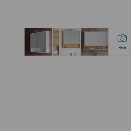
ďalší