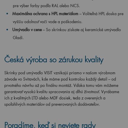
pre výber farby podľa RAL alebo NCS.
Maximálna ochrana s HPL materiálom
– Voliteľná HPL doska pre
vyššiu odolnosť voči vode a poškodeniu.
Umývadlo v cene
– So skrinkou získate aj keramické umývadlo
Gladi.
Česká výroba so zárukou kvality
Skrinky pod umývadlo VISIT vznikajú priamo v našom výrobnom
závode vo Svitavách, kde máme pod kontrolou každý detail – od
prvotného návrhu až po finálnu montáž. Vďaka tomu vám môžeme
garantovať vysokú kvalitu spracovania aj dlhú životnosť. Vyrábame
ich z kvalitných LTD alebo MDF dosiek, teda z overených a
spoľahlivých materiálov od preverovaných dodávateľov.
Poradíme, keď si neviete rady