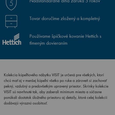
Nadštandardne dlhá záruka 5 rokov
Tovar doručíme zložený a kompletný
Používame špičkové kovanie Hettich s
tlmeným dovieraním
Kolekcia kúpeľňového nábytku VISIT je určená pre všetkých, ktorí
chcú mať aj v menšej kúpeľni všetko po ruke a zároveň si zachovať
pekný, vzdušný a predovšetkým upravený priestor. Skrinky kolekcie
VISIT sú navrhnuté tak, aby zaberali minimum miesta a súčasne
ponúkali dostatok úložného priestoru aj detaily, ktoré celej kolekcii
dodávajú výraznú osobitosť.