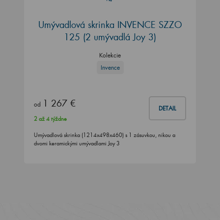
Umývadlová skrinka INVENCE SZZO
125 (2 umývadlá Joy 3)
Kolekcie
Invence
1 267 €
od
DETAIL
2 až 4 týždne
Umývadlová skrinka (1214x498x460) s 1 zásuvkou, nikou a
dvomi keramickými umývadlami Joy 3