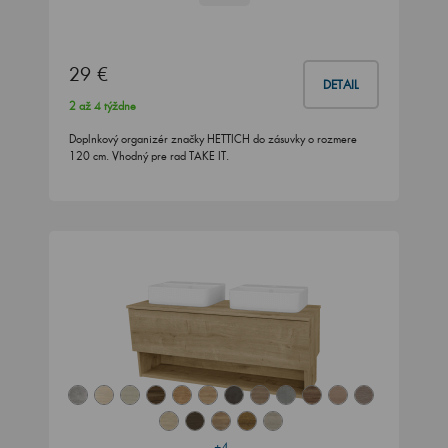
29 €
DETAIL
2 až 4 týždne
Doplnkový organizér značky HETTICH do zásuvky o rozmere
120 cm. Vhodný pre rad TAKE IT.
+4