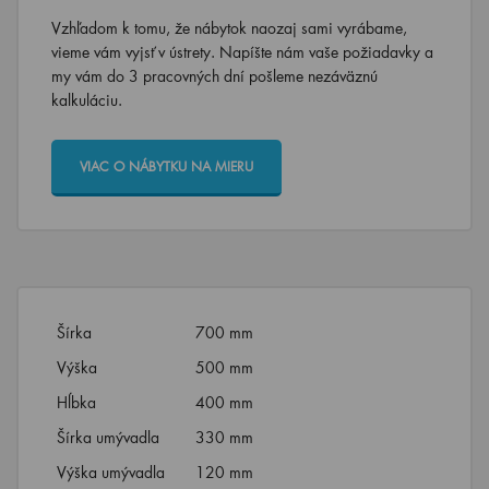
Vzhľadom k tomu, že nábytok naozaj sami vyrábame,
vieme vám vyjsť v ústrety. Napíšte nám vaše požiadavky a
my vám do 3 pracovných dní pošleme nezáväznú
kalkuláciu.
VIAC O NÁBYTKU NA MIERU
Šírka
700 mm
Výška
500 mm
Hĺbka
400 mm
Šírka umývadla
330 mm
Výška umývadla
120 mm