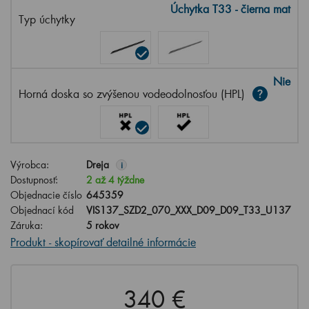
Úchytka T33 - čierna mat
Typ úchytky
Nie
Horná doska so zvýšenou vodeodolnosťou (HPL)
Výrobca:
Dreja
i
Dostupnosť:
2 až 4 týždne
Objednacie číslo
645359
Objednací kód
VIS137_SZD2_070_XXX_D09_D09_T33_U137
Záruka:
5 rokov
Produkt - skopírovať detailné informácie
340 €