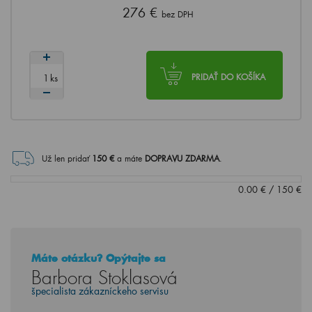
276 €
bez DPH
ks
PRIDAŤ DO KOŠÍKA
Už len pridať
150
€
a máte
DOPRAVU ZDARMA
.
0.00
€
/
150
€
Máte otázku? Opýtajte sa
Barbora Stoklasová
špecialista zákazníckeho servisu