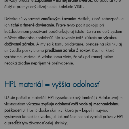
sú vždy precízne
zapustené v hornej hrane dvierok
, čo podčiarkuje
čistý a premyslený dizajn celej kolekcie VISIT.
Dvierka sú vybavené
značkovým kovaním Hettich
, ktoré zabezpečuje
ich
tiché a tlmené dovieranie
. Práve tento pocit pokoja pri
každodennom používaní podčiarkuje aj istota, že sa na celý systém
môžete dlhodobo spoľahnúť. Na kovanie totiž
získate od výrobcu
doživotnú záruku
. A my sa k tomu pridávame, pretože na skrinku aj
umývadlo poskytujeme
predĺženú záruku 5 rokov
. Kvalite, ktorú
vyrábame, veríme. A vďaka tomu viete, že vás pri rannej rutine
nečaká žiadne nepríjemné prekvapenie.
HPL materiál = vyššia odolnosť
Už ste počuli o materiáli HPL (vysokotlakový laminát)? Vďaka svojim
vlastnostiam výrazne
zvyšuje odolnosť voči vode aj mechanickému
poškodeniu
. Hornú dosku skrinky, ktorá je v kúpeľni najviac
vystavená kontaktu s vodou, si tak môžete nechať vyrobiť práve z HPL
a predĺžiť tým životnosť celej skrinky.