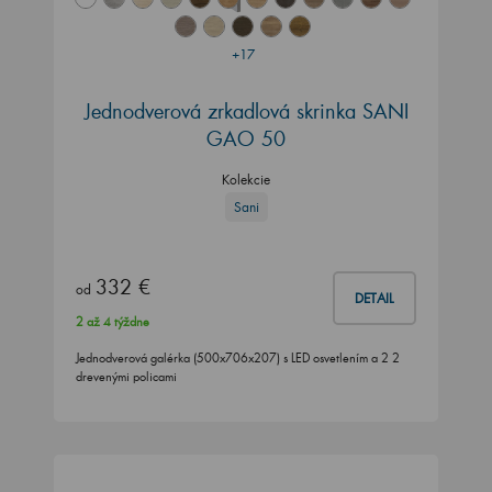
+17
Jednodverová zrkadlová skrinka SANI
GAO 50
Kolekcie
Sani
332 €
od
DETAIL
2 až 4 týždne
Jednodverová galérka (500x706x207) s LED osvetlením a 2 2
drevenými policami