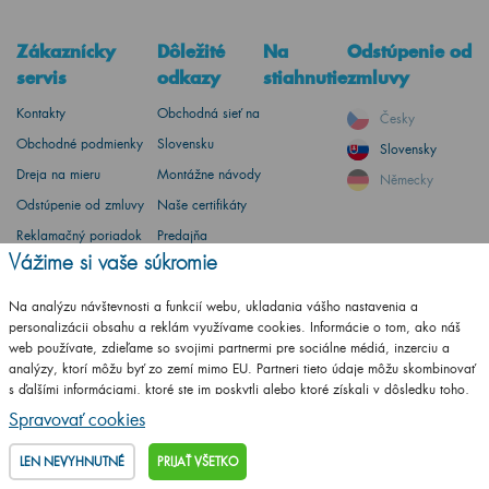
Zákaznícky
Dôležité
Na
Odstúpenie od
servis
odkazy
stiahnutie
zmluvy
Kontakty
Obchodná sieť na
Česky
Obchodné podmienky
Slovensku
Slovensky
Dreja na mieru
Montážne návody
Německy
Odstúpenie od zmluvy
Naše certifikáty
Reklamačný poriadok
Predajňa
Vážime si vaše súkromie
Doprava a platba
Na stiahnutie
Zásady spracovania
Konfigurátor pre
Na analýzu návštevnosti a funkcií webu, ukladania vášho nastavenia a
súborov cookies
partnerov
personalizácii obsahu a reklám využívame cookies. Informácie o tom, ako náš
web používate, zdieľame so svojimi partnermi pre sociálne médiá, inzerciu a
Katalóg na
analýzy, ktorí môžu byť zo zemí mimo EU. Partneri tieto údaje môžu skombinovať
stiahnutie
s ďalšími informáciami, ktoré ste im poskytli alebo ktoré získali v dôsledku toho,
že používate ich služby.
Podrobné informácie
Spravovať cookies
Vzorkovník RAL
LEN NEVYHNUTNÉ
PRIJAŤ VŠETKO