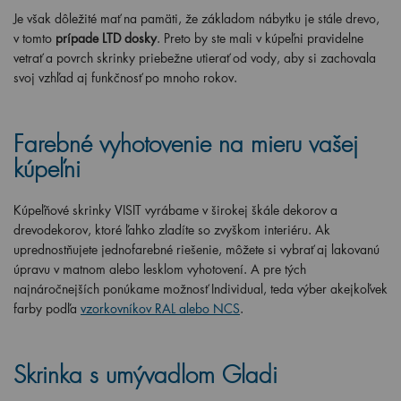
Je však dôležité mať na pamäti, že základom nábytku je stále drevo,
v tomto
prípade LTD dosky
. Preto by ste mali v kúpeľni pravidelne
vetrať a povrch skrinky priebežne utierať od vody, aby si zachovala
svoj vzhľad aj funkčnosť po mnoho rokov.
Farebné vyhotovenie na mieru vašej
kúpeľni
Kúpeľňové skrinky VISIT vyrábame v širokej škále dekorov a
drevodekorov, ktoré ľahko zladíte so zvyškom interiéru. Ak
uprednostňujete jednofarebné riešenie, môžete si vybrať aj lakovanú
úpravu v matnom alebo lesklom vyhotovení. A pre tých
najnáročnejších ponúkame možnosť Individual, teda výber akejkoľvek
farby podľa
vzorkovníkov RAL alebo NCS
.
Skrinka s umývadlom Gladi