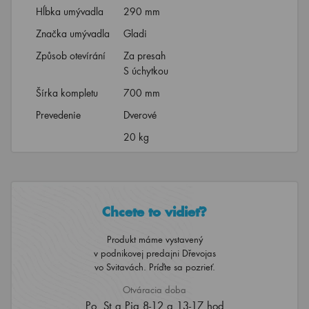
Hĺbka umývadla
290 mm
Značka umývadla
Gladi
Způsob otevírání
Za presah
S úchytkou
Šírka kompletu
700 mm
Prevedenie
Dverové
20 kg
Chcete to vidieť?
Produkt máme vystavený
v podnikovej predajni Dřevojas
vo Svitavách. Príďte sa pozrieť.
Otváracia doba
Po, St a Pia 8-12 a 13-17 hod