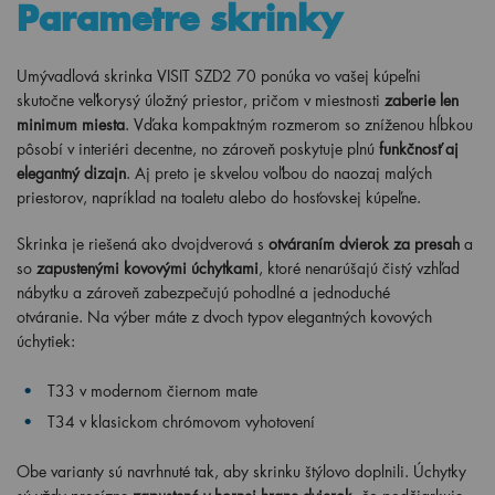
Parametre skrinky
Umývadlová skrinka VISIT SZD2 70 ponúka vo vašej kúpeľni
skutočne veľkorysý úložný priestor, pričom v miestnosti
zaberie len
minimum miesta
. Vďaka kompaktným rozmerom so zníženou hĺbkou
pôsobí v interiéri decentne, no zároveň poskytuje plnú
funkčnosť aj
elegantný dizajn
. Aj preto je skvelou voľbou do naozaj malých
priestorov, napríklad na toaletu alebo do hosťovskej kúpeľne.
Skrinka je riešená ako dvojdverová s
otváraním dvierok za presah
a
so
zapustenými kovovými úchytkami
, ktoré nenarúšajú čistý vzhľad
nábytku a zároveň zabezpečujú pohodlné a jednoduché
otváranie. Na výber máte z dvoch typov elegantných kovových
úchytiek:
T33 v modernom čiernom mate
T34 v klasickom chrómovom vyhotovení
Obe varianty sú navrhnuté tak, aby skrinku štýlovo doplnili. Úchytky