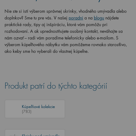
Nie ste si istí výberom správnej skrinky, vhodného umývadla alebo
doplnkov? Sme tu pre vás. V našej
poradni
a na
blogu
nájdete
praktické rady, tipy aj inšpiráciu, ktoré vám pomôžu pri
rozhodovaní. A ak uprednostňujete osobný kontakt, neváhajte sa
nám ozvať – radi vám poradíme telefonicky alebo e-mailom. S
výberom kúpeľňového nábytku vám pomôžeme rovnako starostlivo,
ako keby sme ho vyberali do vlastnej kúpeľne.
Produkt patrí do týchto kategórií
Kúpeľňové kolekcie
(783)
Skrinky pod umývadlo