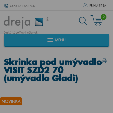
PRIHLÁSIŤ SA
+420 461 653 937
0
český kúpeľňový nábytok
MENU
Skrinka pod umývadlo
VISIT SZD2 70
(umývadlo Gladi)
NOVINKA