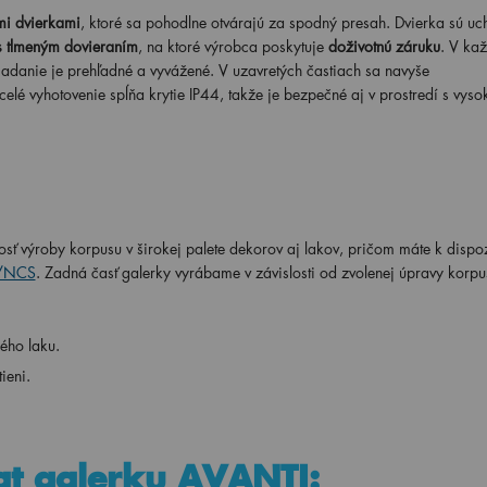
mi dvierkami
, ktoré sa pohodlne otvárajú za spodný presah. Dvierka sú uc
 s tlmeným dovieraním
, na ktoré výrobca poskytuje
doživotnú záruku
. V kaž
riadanie je prehľadné a vyvážené. V uzavretých častiach sa navyše
celé vyhotovenie spĺňa krytie IP44, takže je bezpečné aj v prostredí s vyso
 výroby korpusu v širokej palete dekorov aj lakov, pričom máte k dispoz
L/NCS
. Zadná časť galerky vyrábame v závislosti od zvolenej úpravy korpus
ného laku.
ieni.
at galerku AVANTI: