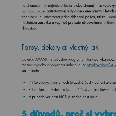
Po stranách niky nájdete priestor s
obojstrannými zrkadlový
pomocou našej
patentovanej lišty a osadené pántmi Hettich
troch častí je umiestnená jedna sklenená polica, takže uspo
nachádza
zásuvka a vypínač pre externé osvetlenie
, pričom 
vlhkosťou.
Farby, dekory aj vlastný lak
Galerka AVANTI je súčasťou programu, ktorý ponúka možnosť
možnosť výroby v programe Individual zo
vzorkovníkov RA
variantoch:
Pri lakovaných variantoch je zadná časť v odtieni zvole
Pri variantoch v dekore je zadná časť v antracitovom odt
V prípade variantu N01 je zadná časť biela.
5 důvodů, proč si vybr