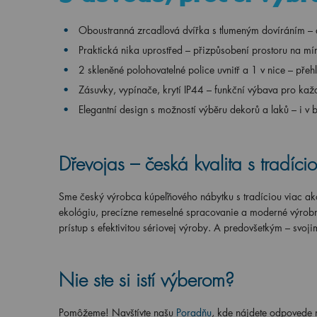
Oboustranná zrcadlová dvířka s tlumeným dovíráním – d
Praktická nika uprostřed – přizpůsobení prostoru na mí
2 skleněné polohovatelné police uvnitř a 1 v nice – přeh
Zásuvky, vypínače, krytí IP44 – funkční výbava pro kaž
Elegantní design s možností výběru dekorů a laků – i 
Dřevojas – česká kvalita s tradíci
Sme český výrobca kúpeľňového nábytku s tradíciou viac a
ekológiu, precízne remeselné spracovanie a moderné výrobn
prístup s efektivitou sériovej výroby. A predovšetkým – sv
Nie ste si istí výberom?
Pomôžeme! Navštívte našu
Poradňu
, kde nájdete odpovede n