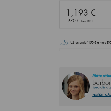
1,193 €
970 €
bez DPH
Už len pridať
150
€
a máte
DO
Máte otáz
Barbor
špecialista 
NAPÍŠTE NÁ