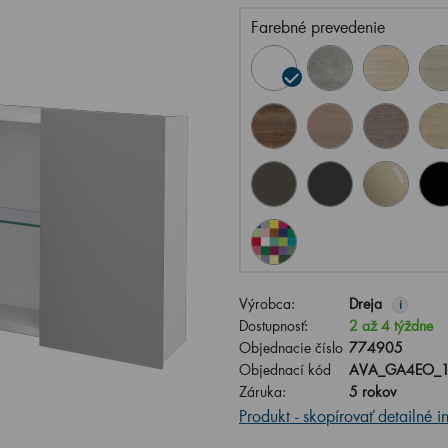
Farebné prevedenie
Výrobca:
Dreja
i
Dostupnosť:
2 až 4 týždne
Objednacie číslo
774905
Objednací kód
AVA_GA4EO_1
Záruka:
5 rokov
Produkt - skopírovať detailné i