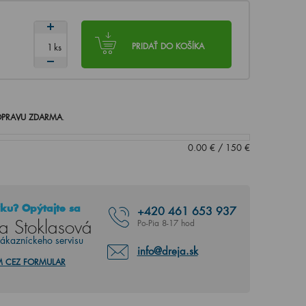
ks
PRIDAŤ DO KOŠÍKA
PRAVU ZDARMA
.
0.00
€
/
150
€
ku? Opýtajte sa
+420
461 653 937
a Stoklasová
Po-Pia 8-17 hod
zákazníckeho servisu
info@dreja.sk
M CEZ FORMULAR