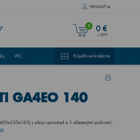
PRIHLÁSIŤ SA
0
0 €
7
s DPH
nky
WC
Kúpeľňové kolekcie
NTI GA4EO 140
1400x530x163) s nikou uprostred a 3 sklenenými policami,
iac