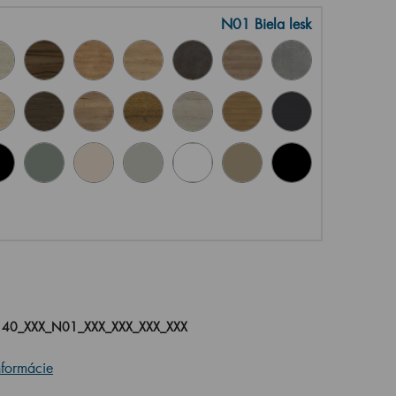
N01 Biela lesk
40_XXX_N01_XXX_XXX_XXX_XXX
nformácie