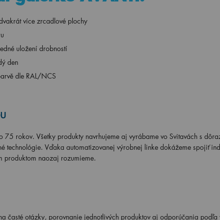
vakrát více zrcadlové plochy
ru
ledné uložení drobností
dý den
v barvě dle RAL/NCS
ou
ko 75 rokov. Všetky produkty navrhujeme aj vyrábame vo Svitavách s dôr
é technológie. Vďaka automatizovanej výrobnej linke dokážeme spojiť ind
ojim produktom naozaj rozumieme.
a časté otázky, porovnanie jednotlivých produktov aj odporúčania podľa v