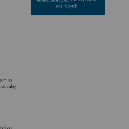
náš nábytok.
azom na
ividuálny
eľkosti