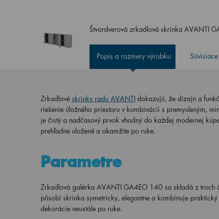
Štvordverová zrkadlová skrinka AVANTI
Popis a rozmery výrobku
Súvisiace
Zrkadlové
skrinky radu AVANTI
dokazujú, že dizajn a funkč
riešenie úložného priestoru v kombinácii s premysleným, mi
je čistý a nadčasový prvok vhodný do každej modernej kúpeľ
prehľadne uložené a okamžite po ruke.
Parametre
Zrkadlová galérka AVANTI GA4EO 140 sa skladá z troch čas
pôsobí skrinka symetricky, elegantne a kombinuje praktický
dekorácie neustále po ruke.