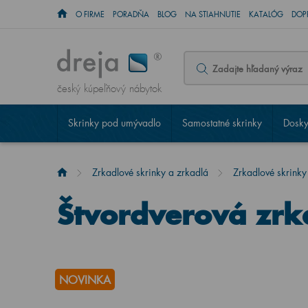
O FIRME
PORADŇA
BLOG
NA STIAHNUTIE
KATALÓG
DOP
český kúpeľňový nábytok
Skrinky pod umývadlo
Samostatné skrinky
Dosky
Zrkadlové skrinky a zrkadlá
Zrkadlové skrinky
Štvordverová zr
NOVINKA