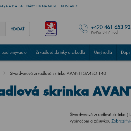
RAVA A PLATBA
NÁBYTOK NA MIERU
KONTAKTY
+420
461 653 93
HĽADAŤ
Po-Pia 8-17 hod
 pod umývadlo
Zrkadlové skrinky a zrkadlá
Umývadlá
Dopl
Štvordverová zrkadlová skrinka AVANTI GA4EO 140
kadlová skrinka AVA
Štvordverová zrkadlová skrinka (
vypínačom a zásuvkou
Zobraziť v