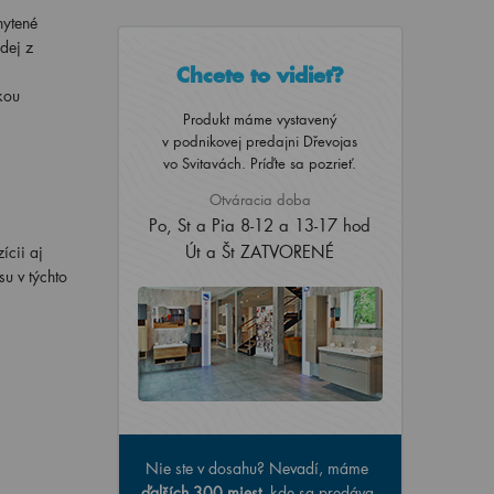
hytené
dej z
Chcete to vidieť?
kou
Produkt máme vystavený
v podnikovej predajni Dřevojas
vo Svitavách. Príďte sa pozrieť.
Otváracia doba
Po, St a Pia 8-12 a 13-17 hod
Út a Št ZATVORENÉ
ícii aj
u v týchto
Nie ste v dosahu? Nevadí, máme
ďalších 300 miest
, kde sa predáva