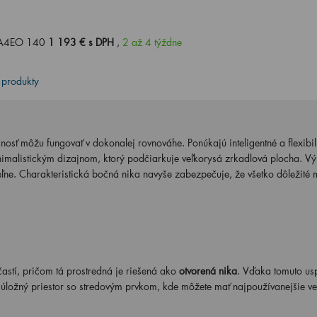
 GA4EO 140
1 193 € s DPH
,
2 až 4 týždne
 produkty
nosť môžu fungovať v dokonalej rovnováhe. Ponúkajú inteligentné a flexibi
nimalistickým dizajnom, ktorý podčiarkuje veľkorysá zrkadlová plocha. V
ne. Charakteristická bočná nika navyše zabezpečuje, že všetko dôležité 
tí, pričom tá prostredná je riešená ako
otvorená nika
. Vďaka tomuto us
 úložný priestor so stredovým prvkom, kde môžete mať najpoužívanejšie ve