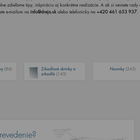
lne zdieľame tipy, inšpiráciu aj konkrétne realizácie. A ak si neviete rady
ete e-mailom na
info@dreja.sk
alebo telefonicky na
+420 461 653 937
.
nky
(86)
Zrkadlové skrinky a
Novinky
(243)
zrkadlá
(143)
revedenie?