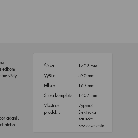
lné
Šírka
1402 mm
ýsledkom
máte vždy
Výška
530 mm
Hĺbka
163 mm
Šírka kompletu
1402 mm
Vlastnosti
Vypínač
produktu
Elektrická
poriadaniu
zásuvka
ci alebo
Bez osvetlenia