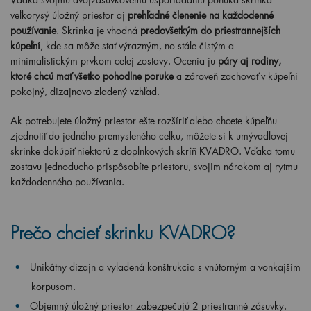
veľkorysý úložný priestor aj
prehľadné členenie na každodenné
používanie
. Skrinka je vhodná
predovšetkým do priestrannejších
kúpeľní
, kde sa môže stať výrazným, no stále čistým a
minimalistickým prvkom celej zostavy. Ocenia ju
páry aj rodiny,
ktoré chcú mať všetko pohodlne poruke
a zároveň zachovať v kúpeľni
pokojný, dizajnovo zladený vzhľad.
Ak potrebujete úložný priestor ešte rozšíriť alebo chcete kúpeľňu
zjednotiť do jedného premysleného celku, môžete si k umývadlovej
skrinke dokúpiť niektorú z doplnkových skríň KVADRO. Vďaka tomu
zostavu jednoducho prispôsobíte priestoru, svojim nárokom aj rytmu
každodenného používania.
Prečo chcieť skrinku KVADRO?
Unikátny dizajn a vyladená konštrukcia s vnútorným a vonkajším
korpusom.
Objemný úložný priestor zabezpečujú 2 priestranné zásuvky.