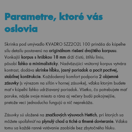
Parametre, ktoré vás
oslovia
Skrinka pod umývadlo KVADRO SZZ2O2L 100 prináša do kúpeľne
silu detailu postavenú na
originálnom riešení dvojitého korpusu
.
Vonkajší
korpus s hrúbkou 18 mm
drží čistú, štíhlu líniu,
pôsobí
ľahko a minimalisticky
. Nadväzujúci vnútorný korpus vytvára
kontrast, dodáva
skrinke hĺbku, jasný poriadok a pocit poctivej,
stabilnej konštrukcie
. Každodenný komfort podporia
2 objemné
zásuvky
(s výrezom na sifón v hornej zásuvke), vďaka ktorým budete
mať v kúpeľni ľahko udržiavaný poriadok. Všetko, čo potrebujete mať
poruke, nájde svoje miesto a rána aj večery budú pokojnejšie,
pretože veci jednoducho fungujú a nič neprekáža.
Zásuvky sú uložené na
značkových výsuvoch Hettich
, pri ktorých sa
môžete spoľahnúť na
plynulý chod a tiché a tlmené dovieranie
. Vďaka
tomu sa každé ranné vstávanie zaobíde bez zbytočného hluku.