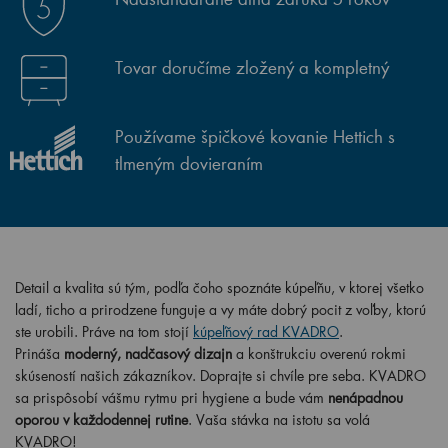
Tovar doručíme zložený a kompletný
Používame špičkové kovanie Hettich s
tlmeným dovieraním
Detail a kvalita sú tým, podľa čoho spoznáte kúpeľňu, v ktorej všetko
ladí, ticho a prirodzene funguje a vy máte dobrý pocit z voľby, ktorú
ste urobili. Práve na tom stojí
kúpeľňový rad KVADRO
.
Prináša
moderný, nadčasový dizajn
a konštrukciu overenú rokmi
skúseností našich zákazníkov. Doprajte si chvíle pre seba. KVADRO
sa prispôsobí vášmu rytmu pri hygiene a bude vám
nenápadnou
oporou v každodennej rutine
. Vaša stávka na istotu sa volá
KVADRO!