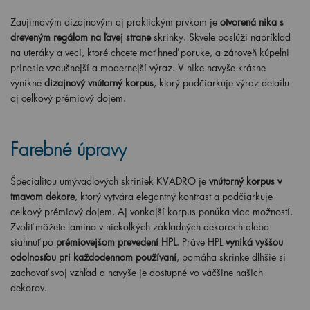
Zaujímavým dizajnovým aj praktickým prvkom je
otvorená nika s
dreveným regálom na ľavej strane
skrinky. Skvele poslúži napríklad
na uteráky a veci, ktoré chcete mať hneď poruke, a zároveň kúpeľni
prinesie vzdušnejší a modernejší výraz. V nike navyše krásne
vynikne
dizajnový vnútorný korpus
, ktorý podčiarkuje výraz detailu
aj celkový prémiový dojem.
Farebné úpravy
Špecialitou umývadlových skriniek KVADRO je
vnútorný korpus v
tmavom dekore
, ktorý vytvára elegantný kontrast a podčiarkuje
celkový prémiový dojem. Aj vonkajší korpus ponúka viac možností.
Zvoliť môžete lamino v niekoľkých základných dekoroch alebo
siahnuť po
prémiovejšom prevedení HPL
. Práve HPL
vyniká vyššou
odolnosťou pri každodennom používaní
, pomáha skrinke dlhšie si
zachovať svoj vzhľad a navyše je dostupné vo väčšine našich
dekorov.