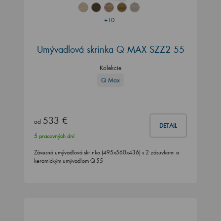
+10
Umývadlová skrinka Q MAX SZZ2 55
Kolekcie
Q Max
533 €
od
DETAIL
5 pracovných dní
Závesná umývadlová skrinka (495x560x436) s 2 zásuvkami a
keramickým umývadlom Q 55