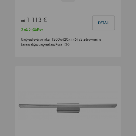
1 113 €
od
DETAIL
3 až 5 týždňov
Umývadlová skrinka (1200×420×445) s 2 zásuvkami a
keramickým umývadlom Pura 120