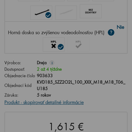
Nie
Horná doska so zvýšenou vodeodolnosťou (HPL)
Výrobca:
Dreja
i
Dostupnosť:
2 až 4 týždne
Objednacie číslo
903633
KVD185_SZZ2O2L_100_XXX_M18_M18_T06_
Objednací kód
U185
Záruka:
5 rokov
Produkt - skopírovať detailné informácie
1,615 €