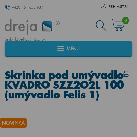
PRIHLÁSIŤ SA
+420 461 653 937
0
český kúpeľňový nábytok
MENU
Skrinka pod umývadlo
KVADRO SZZ2O2L 100
(umývadlo Felis 1)
NOVINKA