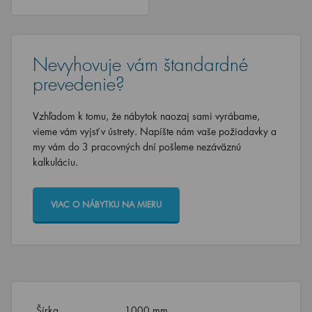
Nevyhovuje vám štandardné
prevedenie?
Vzhľadom k tomu, že nábytok naozaj sami vyrábame,
vieme vám vyjsť v ústrety. Napíšte nám vaše požiadavky a
my vám do 3 pracovných dní pošleme nezáväznú
kalkuláciu.
VIAC O NÁBYTKU NA MIERU
Šírka
1000 mm