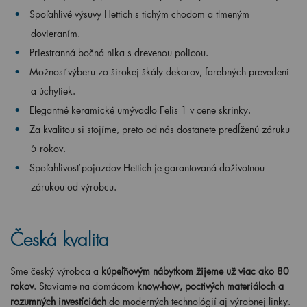
Spoľahlivé výsuvy Hettich s tichým chodom a tlmeným
dovieraním.
Priestranná bočná nika s drevenou policou.
Možnosť výberu zo širokej škály dekorov, farebných prevedení
a úchytiek.
Elegantné keramické umývadlo Felis 1 v cene skrinky.
Za kvalitou si stojíme, preto od nás dostanete predĺženú záruku
5 rokov.
Spoľahlivosť pojazdov Hettich je garantovaná doživotnou
zárukou od výrobcu.
Česká kvalita
Sme český výrobca a
kúpeľňovým nábytkom žijeme už viac ako 80
rokov
. Staviame na domácom
know-how, poctivých materiáloch a
rozumných investíciách
do moderných technológií aj výrobnej linky.