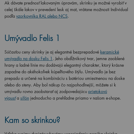
Ak dávate prednosť lakovaným úpravám, skrinku je možné vyrobiť v
celej škále lakov v prevedení lesk aj mat, vrátane možnosti Individual
podľa
vzorkovníka RAL alebo NCS
.
Umývadlo Felis 1
Súčasťou ceny skrinky je aj elegantné bezprepadové
keramické
umývadlo na dosku Felis 1
. Jeho obdĺžnikový tvar, jemne zaoblené
hrany a ladné línie mu dodávajú elegantný charakter, ktorý krásne
zapadne do akéhokoľvek kúpeľňového štýlu. Umývadlo je bez
prepadu a určené na kombináciu s batériou umiestnenou na doske
alebo do steny. Aby bol nákup čo najpohodlnejší, môžete si k
umývadlu rovno zaobstarať aj zodpovedajúcu
prietokovú
výpusť
a
sifón
jednoducho a prehľadne priamo v našom e-shope.
Kam so skrinkou?
Vďaka svojmu dvojzásuvkovému usporiadaniu ponúka skrinka