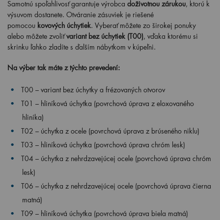
Samotnú spoľahlivosť garantuje výrobca
doživotnou zárukou
, ktorú k
výsuvom dostanete. Otváranie zásuviek je riešené
pomocou
kovových úchytiek
. Vyberať môžete zo širokej ponuky
alebo môžete zvoliť
variant bez úchytiek (T00)
, vďaka ktorému si
skrinku ľahko zladíte s ďalším nábytkom v kúpeľni.
Na výber tak máte z týchto prevedení:
T00 – variant bez úchytky a frézovaných otvorov
T01 – hliníková úchytka (povrchová úprava z eloxovaného
hliníka)
T02 – úchytka z ocele (povrchová úprava z brúseného niklu)
T03 – hliníková úchytka (povrchová úprava chróm lesk)
T04 – úchytka z nehrdzavejúcej ocele (povrchová úprava chróm
lesk)
T06 – úchytka z nehrdzavejúcej ocele (povrchová úprava čierna
matná)
T09 – hliníková úchytka (povrchová úprava biela matná)