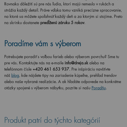
Rovnako dôležití sú pre nás ľudia, ktorí majú remeslo v rukách a
strážia každý detail. Práve vďaka tomu vzniká precízne spracovanie,
na ktoré sa môžete spoľahnúť každý deň a za ktorým si stojíme. Preto
na skrinku dostanete
predĺženú záruku 5 rokov
.
Poradíme vám s výberom
Potrebujete poradiť s voľbou farieb alebo výberom povrchu? Sme tu
pre vás. Kontaktujte nás na e-maile
info@dreja.sk
alebo na
telefónnom čísle
+420 461 653 937
. Pre inšpiráciu navštívte
náš
blog
, kde nájdete tipy na zariadenie kúpeľne, prehľad trendov
alebo naše vybrané realizácie. A ak hľadáte odpovede na konkrétne
otázky spojené s výberom nábytku, pozrite si našu
Poradňu
.
Produkt patrí do týchto kategórií