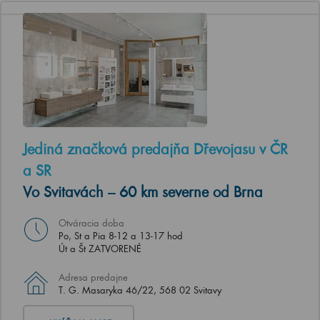
Jediná značková predajňa Dřevojasu v ČR
a SR
Vo Svitavách – 60 km severne od Brna
Otváracia doba
Po, St a Pia 8-12 a 13-17 hod
Út a Št ZATVORENÉ
Adresa predajne
T. G. Masaryka 46/22, 568 02 Svitavy