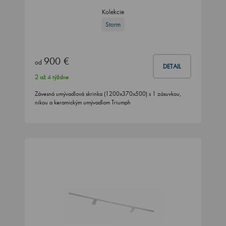
Kolekcie
Storm
900 €
od
DETAIL
2 až 4 týždne
Závesná umývadlová skrinka (1200x370x500) s 1 zásuvkou,
nikou a keramickým umývadlom Triumph