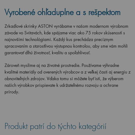
Vyrobené ohľaduplne a s rešpektom
Zrkadlové skrinky ASTON vyrábame v našom modernom výrobnom
závode vo Svitavách, kde spájame viac ako 75 rokov skúseností s
najnovšími technológiami. Každý kus prechádza precíznym
spracovaním a starostlivou výstupnou kontrolou, aby sme vám mohli
garantovať dlhú životnosť, kvalitu a spoľahlivosť.
Zároveň myslíme aj na životné prostredie. Používame výhradne
kvalitné materiály od overených výrobcov a z veľkej časti aj energiu z
obnoviteľných zdrojov. Vďaka tomu si môžete byť istí, že výberom
našich výrobkov prispievate k udržateľnému rozvoju a ochrane
prírody.
Produkt patrí do týchto kategórií