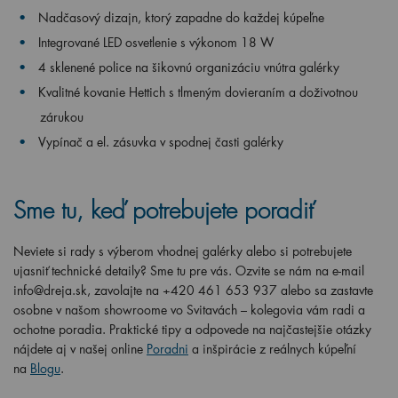
Nadčasový dizajn, ktorý zapadne do každej kúpeľne
Integrované LED osvetlenie s výkonom 18 W
4 sklenené police na šikovnú organizáciu vnútra galérky
Kvalitné kovanie Hettich s tlmeným dovieraním a doživotnou
zárukou
Vypínač a el. zásuvka v spodnej časti galérky
Sme tu, keď potrebujete poradiť
Neviete si rady s výberom vhodnej galérky alebo si potrebujete
ujasniť technické detaily? Sme tu pre vás. Ozvite se nám na e-mail
info@dreja.sk, zavolajte na +420 461 653 937 alebo sa zastavte
osobne v našom showroome vo Svitavách – kolegovia vám radi a
ochotne poradia. Praktické tipy a odpovede na najčastejšie otázky
nájdete aj v našej online
Poradni
a inšpirácie z reálnych kúpeľní
na
Blogu
.