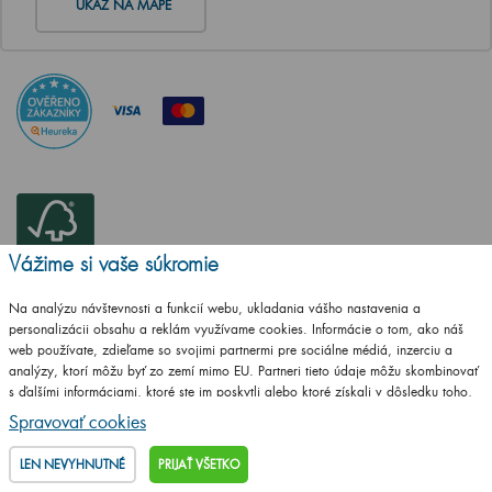
UKÁŽ NA MAPE
Vážime si vaše súkromie
Na analýzu návštevnosti a funkcií webu, ukladania vášho nastavenia a
personalizácii obsahu a reklám využívame cookies. Informácie o tom, ako náš
web používate, zdieľame so svojimi partnermi pre sociálne médiá, inzerciu a
analýzy, ktorí môžu byť zo zemí mimo EU. Partneri tieto údaje môžu skombinovať
s ďalšími informáciami, ktoré ste im poskytli alebo ktoré získali v dôsledku toho,
že používate ich služby.
Podrobné informácie
Spravovať cookies
LEN NEVYHNUTNÉ
PRIJAŤ VŠETKO