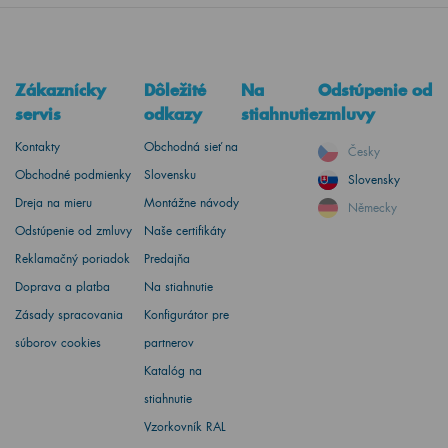
Zákaznícky
Dôležité
Na
Odstúpenie od
servis
odkazy
stiahnutie
zmluvy
Kontakty
Obchodná sieť na
Česky
Obchodné podmienky
Slovensku
Slovensky
Dreja na mieru
Montážne návody
Německy
Odstúpenie od zmluvy
Naše certifikáty
Reklamačný poriadok
Predajňa
Doprava a platba
Na stiahnutie
Zásady spracovania
Konfigurátor pre
súborov cookies
partnerov
Katalóg na
stiahnutie
Vzorkovník RAL