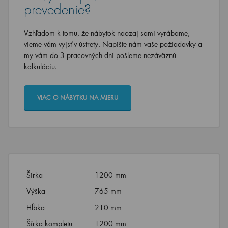
prevedenie?
Vzhľadom k tomu, že nábytok naozaj sami vyrábame,
vieme vám vyjsť v ústrety. Napíšte nám vaše požiadavky a
my vám do 3 pracovných dní pošleme nezáväznú
kalkuláciu.
VIAC O NÁBYTKU NA MIERU
Šírka
1200 mm
Výška
765 mm
Hĺbka
210 mm
Šírka kompletu
1200 mm