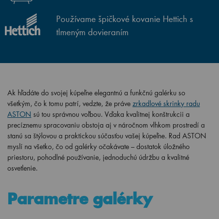
Používame špičkové kovanie Hettich s
tlmeným dovieraním
Ak hľadáte do svojej kúpeľne elegantnú a funkčnú galérku so
všetkým, čo k tomu patrí, vedzte, že práve
zrkadlové skrinky radu
ASTON
sú tou správnou voľbou. Vďaka kvalitnej konštrukcii a
precíznemu spracovaniu obstoja aj v náročnom vlhkom prostredí a
stanú sa štýlovou a praktickou súčasťou vašej kúpeľne. Rad ASTON
myslí na všetko, čo od galérky očakávate – dostatok úložného
priestoru, pohodlné používanie, jednoduchú údržbu a kvalitné
osvetlenie.
Parametre galérky