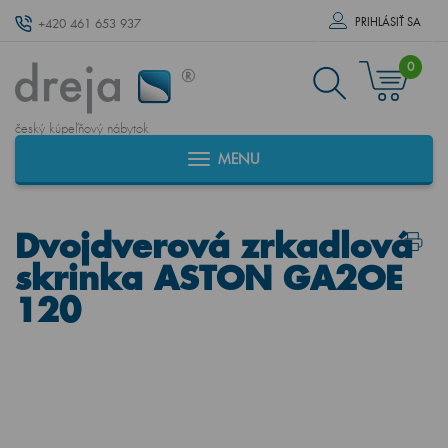
PRIHLÁSIŤ SA
+420 461 653 937
0
český kúpeľňový nábytok
MENU
Dvojdverová zrkadlová
skrinka ASTON GA2OE
120