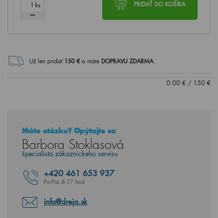
ks
PRIDAŤ DO KOŠÍKA
Už len pridať
150
€
a máte
DOPRAVU ZDARMA
.
0.00
€
/
150
€
Máte otázku? Opýtajte sa
Barbora Stoklasová
špecialista zákazníckeho servisu
+420
461 653 937
Po-Pia 8-17 hod
info@dreja.sk