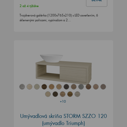
2 až 4 týždne
Trojdverová galérka (1200x765x210) s LED osvetlením, 6
sklenenými policami, vypínačom a 2…
+10
Umývadlová skriňa STORM SZZO 120
(umývadlo Triumph)