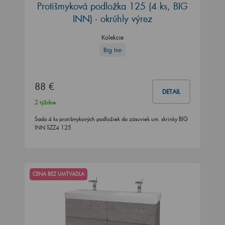
Protišmyková podložka 125 (4 ks, BIG
INN) - okrúhly výrez
Kolekcie
Big Inn
88 €
DETAIL
2 týždne
Sada 4 ks protišmykových podložiek do zásuviek um. skrinky BIG
INN SZZ4 125
CENA BEZ UMÝVADLA