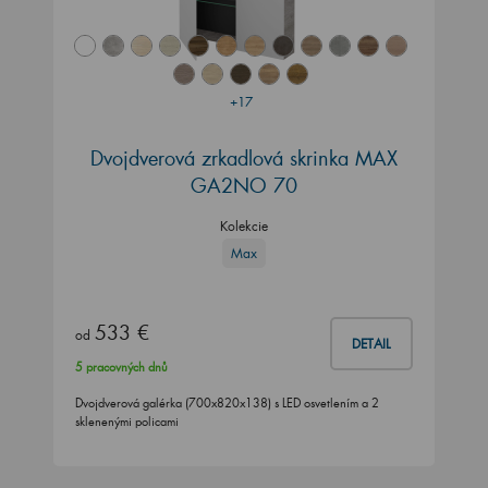
+17
Dvojdverová zrkadlová skrinka MAX
GA2NO 70
Kolekcie
Max
533 €
od
DETAIL
5 pracovných dnů
Dvojdverová galérka (700x820x138) s LED osvetlením a 2
sklenenými policami