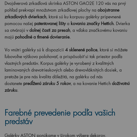
Dvojdverová zrkadlová skrinka ASTON GAO2E 120
vás na prvý
pohľad prekvapí množstvom zrkadlovej plochy na
obojstranne
zrkadlových dvierkach
, ktoré sú ku korpusu galérky pripevnené
pomocou našej
patentovanej lišty
a
kovania značky Hettich
. Dvierka
sa otvárajú v
dolnej časti za presah
, a vďaka značkovému kovaniu
majú
pohodlné a tlmené dovieranie
.
Vo vnútri galérky sú k dispozícii
4
sklenené police
, ktoré si môžete
ľubovoľne výškovo polohovať, a prispôsobiť si tak priestor podľa
vlastných predstáv. Korpus galérky je vyrobený z kvalitných
laminovaných drevotrieskových alebo drevovláknitých dosiek, a
pretože je pre nás kvalita dôležitá, na galérku od nás
dostanete
predĺženú záruku 5 rokov
, a na kovanie Hettich
doživotnú
záruku
.
Farebné prevedenie podľa vašich
predstáv
Galérky ASTON ponúkame v širokom výbere dekorov,