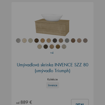
+4
Umývadlová skrinka INVENCE SZZ 80
(umývadlo Triumph)
Kolekcie
Invence
889 €
od
DETAIL