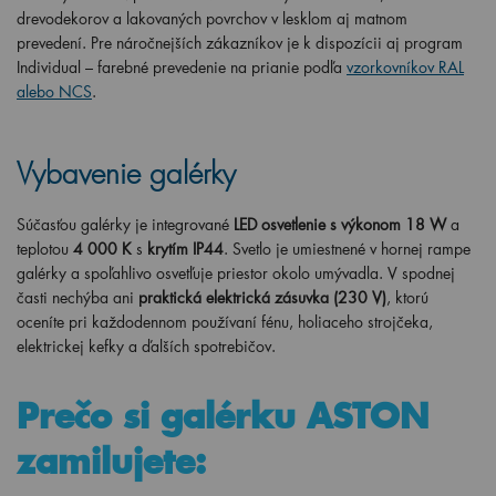
drevodekorov a lakovaných povrchov v lesklom aj matnom
prevedení. Pre náročnejších zákazníkov je k dispozícii aj program
Individual – farebné prevedenie na prianie podľa
vzorkovníkov RAL
alebo NCS
.
Vybavenie galérky
Súčasťou galérky je integrované
LED osvetlenie s výkonom 18 W
a
teplotou
4 000 K
s
krytím IP44
. Svetlo je umiestnené v hornej rampe
galérky a spoľahlivo osvetľuje priestor okolo umývadla. V spodnej
časti nechýba ani
praktická elektrická zásuvka (230 V)
, ktorú
oceníte pri každodennom používaní fénu, holiaceho strojčeka,
elektrickej kefky a ďalších spotrebičov.
Prečo si galérku ASTON
zamilujete: