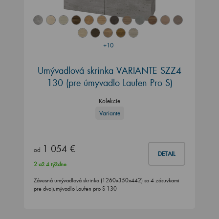
+10
Umývadlová skrinka VARIANTE SZZ4
130
(pre úmyvadlo Laufen Pro S)
Kolekcie
Variante
1 054 €
od
DETAIL
2 až 4 týždne
Závesná umývadlová skrinka (1260x350x442) so 4 zásuvkami
pre dvojumývadlo Laufen pro S 130