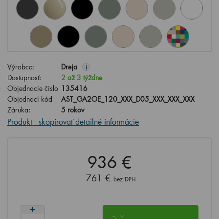
Výrobca:
Dreja
i
Dostupnosť:
2 až 3 týždne
Objednacie číslo
135416
Objednací kód
AST_GA2OE_120_XXX_D05_XXX_XXX_XXX
Záruka:
5 rokov
Produkt - skopírovať detailné informácie
936 €
761 €
bez DPH