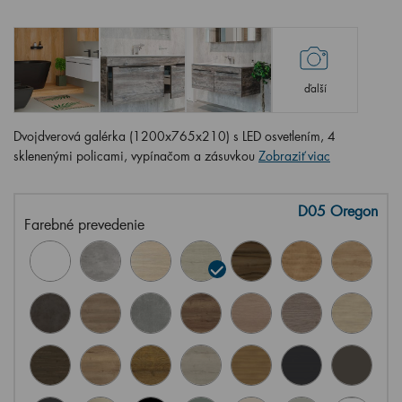
ďalší
Dvojdverová galérka (1200x765x210) s LED osvetlením, 4
sklenenými policami, vypínačom a zásuvkou
Zobraziť viac
D05 Oregon
Farebné prevedenie