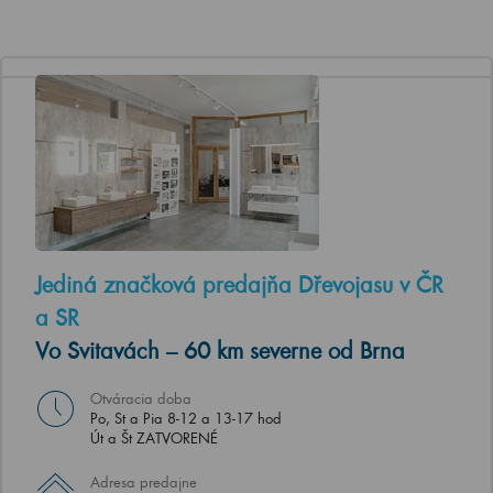
Jediná značková predajňa Dřevojasu v ČR
a SR
Vo Svitavách – 60 km severne od Brna
Otváracia doba
Po, St a Pia 8-12 a 13-17 hod
Út a Št ZATVORENÉ
Adresa predajne