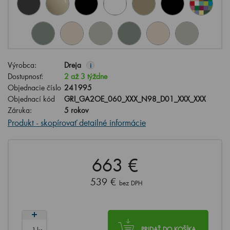
Výrobca:
Dreja
i
Dostupnosť:
2 až 3 týždne
Objednacie číslo
241995
Objednací kód
GRI_GA2OE_060_XXX_N98_D01_XXX_XXX
Záruka:
5 rokov
Produkt - skopírovať detailné informácie
663 €
539 €
bez DPH
ks
PRIDAŤ DO KOŠÍKA