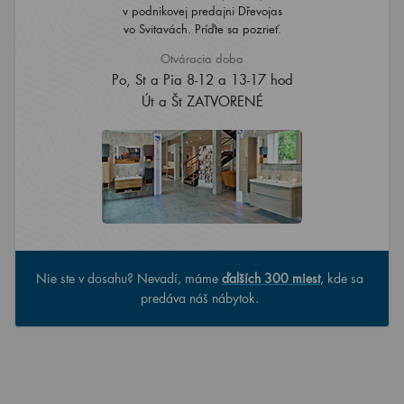
v podnikovej predajni Dřevojas
vo Svitavách. Príďte sa pozrieť.
Otváracia doba
Po, St a Pia 8-12 a 13-17 hod
Út a Št ZATVORENÉ
Nie ste v dosahu? Nevadí, máme
ďalších 300 miest
, kde sa
predáva náš nábytok.