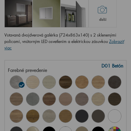
ďalší
Vstavaná dvojdverová galérka (724x863x140) s 2 sklenenými
policami, vnútorným LED osvetlením a elektrickou zásuvkou
Zobraziť
viac
D01 Betón
Farebné prevedenie