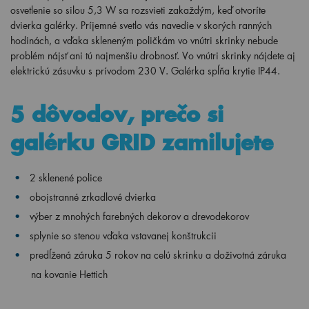
osvetlenie so silou 5,3 W sa rozsvieti zakaždým, keď otvoríte
dvierka galérky. Príjemné svetlo vás navedie v skorých ranných
hodinách, a vďaka skleneným poličkám vo vnútri skrinky nebude
problém nájsť ani tú najmenšiu drobnosť. Vo vnútri skrinky nájdete aj
elektrickú zásuvku s prívodom 230 V. Galérka spĺňa krytie IP44.
5 dôvodov, prečo si
galérku GRID zamilujete
2 sklenené police
obojstranné zrkadlové dvierka
výber z mnohých farebných dekorov a drevodekorov
splynie so stenou vďaka vstavanej konštrukcii
predĺžená záruka 5 rokov na celú skrinku a doživotná záruka
na kovanie Hettich