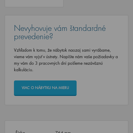
Nevyhovuje vám štandardné
prevedenie?
Vzhľadom k tomu, že nábytok naozaj sami vyrábame,
vieme vám vyjsť v ústrety. Napíšte nám vaše požiadavky a
my vám do 3 pracovných dní pošleme nezáväznú
kalkuláciu.
VIAC O NÁBYTKU NA MIERU
Šírka
764 mm