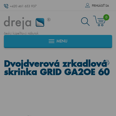
PRIHLÁSIŤ SA
+420 461 653 937
0
český kúpeľňový nábytok
MENU
Dvojdverová zrkadlová
skrinka GRID GA2OE 60