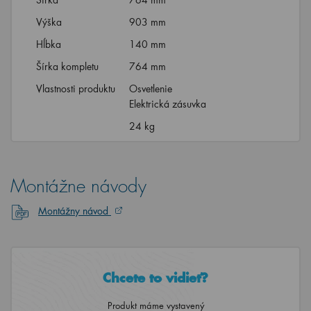
Výška
903 mm
Hĺbka
140 mm
Šírka kompletu
764 mm
Vlastnosti produktu
Osvetlenie
Elektrická zásuvka
24 kg
Montážne návody
Montážny návod
Chcete to vidieť?
Produkt máme vystavený