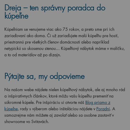
Dreja – ten správny poradca do
kúpeľne
Kúpeľniam se venujeme viac ako 75 rokov, a preto sme pri ich
zariaďovaní ako doma. Či už zariaďujete malú kúpeľňu pre hostí,
priestrannú pre všetkých členov domácnosti alebo napríklad
netypickú so skosenou stenou… Kúpeľňový nábytok máme v malíčku,
a to od materiálov až po dizajn.
Pýtajte sa, my odpovieme
Na našom webe nájdete nielen kúpeľňový nábytok, ale aj mnoho rád
a inšpiratívnych článkov, ktoré môžu vašu kúpeľňu premeniť na
súkromné kúpele. Pre inšpiráciu si otvorte náš
Blog priamo z
kúpeľne
, rady s výberom alebo inštaláciou nájdete v
Poradni
. A
samozrejme nám môžete aj zavolať alebo sa osobne zastaviť v
showroome vo Svitavách.