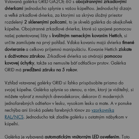
Vstavaná galérka GRID GA2OE 60 s
obojstrannými zrkadlovými
dvierkami
jednoducho splynie s vašou kúpeľňou. Jednoduchý dizajn
a veľké zrkadlové dvierka, za ktorými sa skrýva úložný priestor
rozdelený
2 sklenenými policami
, to je skvelá galérka do akejkoľvek
kúpeľne. Obojstranné zrkadlové dvierka, ktoré sú spojené pomocou
našej patentovanej lišty s
kvalitným nemeckým kovaním Hettich
, si
určite zamilujete na prvý pohľad. Vďaka kovaniu majú dvierka
tlmené
dovieranie
a celkovo príjemnú manipuláciu. Kovanie Hettich
získate
s doživotnou zárukou
. Zrkadlové dvierka sa otvárajú
pomocou
kovovej úchytky
, takže sa nemusíte báť odtlačkov prstov. Galérka
GRID má
predĺženú záruku na 5 rokov
.
Vzhľad vstavanej galérky GRID si ľahko prispôsobíte priamo do
svojej kúpeľne. Galérka splynie so stenou, a rám, ktorý je viditeľný, si
môžete vybrať z mnohých drevodekorov, dekorov či moderných
jednofarebných odtieňov v lesku, vysokom lesku a mate. A v ponuke
nechýba ani široká paleta farebných tónov zo
vzorkovníka
RAL/NCS
. Jednoducho tak zladíte galérku s ostatným nábytkom v
kúpeľni.
Galérka je vybavená
automatickým vnútorným LED osvetlením
. Toto