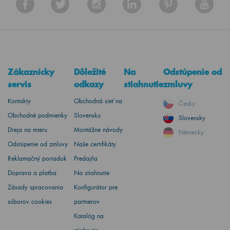
Zákaznícky
Dôležité
Na
Odstúpenie od
servis
odkazy
stiahnutie
zmluvy
Kontakty
Obchodná sieť na
Česky
Obchodné podmienky
Slovensku
Slovensky
Dreja na mieru
Montážne návody
Německy
Odstúpenie od zmluvy
Naše certifikáty
Reklamačný poriadok
Predajňa
Doprava a platba
Na stiahnutie
Zásady spracovania
Konfigurátor pre
súborov cookies
partnerov
Katalóg na