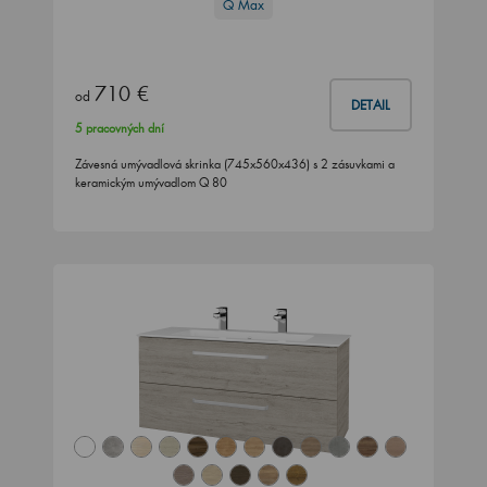
Q Max
710 €
od
DETAIL
5 pracovných dní
Závesná umývadlová skrinka (745x560x436) s 2 zásuvkami a
keramickým umývadlom Q 80