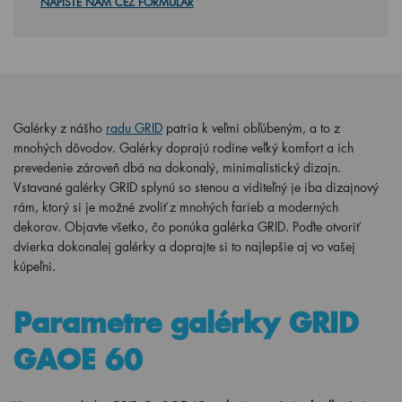
NAPÍŠTE NÁM CEZ FORMULAR
Galérky z nášho
radu GRID
patria k veľmi obľúbeným, a to z
mnohých dôvodov. Galérky doprajú rodine veľký komfort a ich
prevedenie zároveň dbá na dokonalý, minimalistický dizajn.
Vstavané galérky GRID splynú so stenou a viditeľný je iba dizajnový
rám, ktorý si je možné zvoliť z mnohých farieb a moderných
dekorov. Objavte všetko, čo ponúka galérka GRID. Poďte otvoriť
dvierka dokonalej galérky a doprajte si to najlepšie aj vo vašej
kúpeľni.
Parametre galérky GRID
GAOE 60