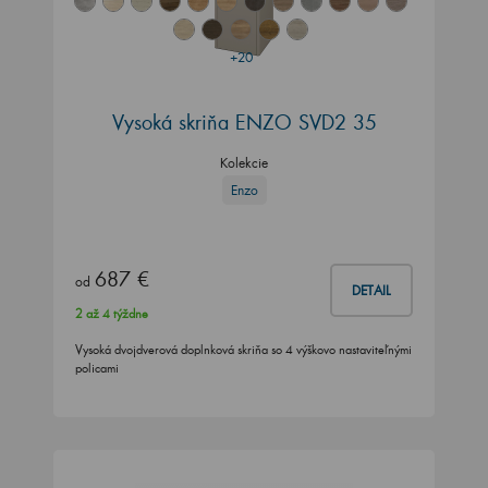
+20
Vysoká skriňa ENZO SVD2 35
Kolekcie
Enzo
687 €
od
DETAIL
2 až 4 týždne
Vysoká dvojdverová doplnková skriňa so 4 výškovo nastaviteľnými
policami