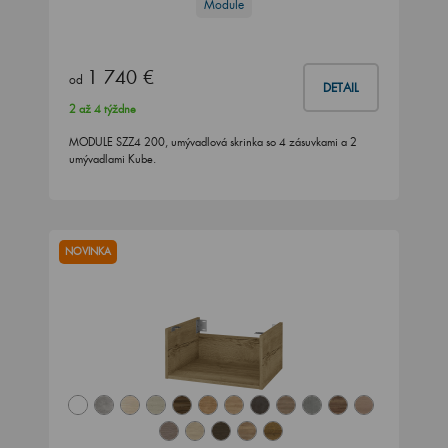
Module
1 740 €
od
DETAIL
2 až 4 týždne
MODULE SZZ4 200, umývadlová skrinka so 4 zásuvkami a 2
umývadlami Kube.
NOVINKA