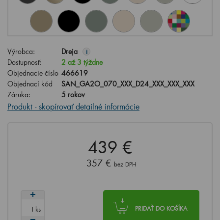
Výrobca:
Dreja
i
Dostupnosť:
2 až 3 týždne
Objednacie číslo
466619
Objednací kód
SAN_GA2O_070_XXX_D24_XXX_XXX_XXX
Záruka:
5 rokov
Produkt - skopírovať detailné informácie
439 €
357 €
bez DPH
ks
PRIDAŤ DO KOŠÍKA