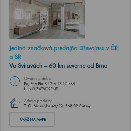
Jediná značková predajňa Dřevojasu v ČR
a SR
Vo Svitavách – 60 km severne od Brna
Otváracia doba
Po, St a Pia 8-12 a 13-17 hod
Út a Št ZATVORENÉ
Adresa predajne
T. G. Masaryka 46/22, 568 02 Svitavy
UKÁŽ NA MAPE