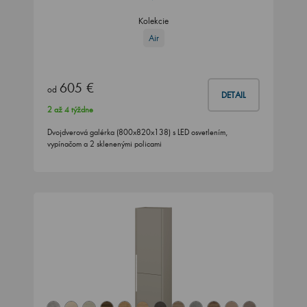
Kolekcie
Air
605 €
od
DETAIL
2 až 4 týždne
Dvojdverová galérka (800x820x138) s LED osvetlením,
vypínačom a 2 sklenenými policami