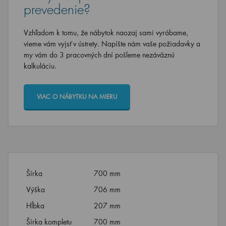
prevedenie?
Vzhľadom k tomu, že nábytok naozaj sami vyrábame,
vieme vám vyjsť v ústrety. Napíšte nám vaše požiadavky a
my vám do 3 pracovných dní pošleme nezáväznú
kalkuláciu.
VIAC O NÁBYTKU NA MIERU
Šírka
700 mm
Výška
706 mm
Hĺbka
207 mm
Šírka kompletu
700 mm