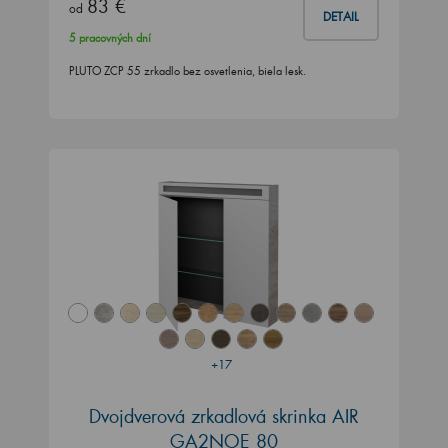
83 €
od
DETAIL
5 pracovných dní
PLUTO ZCP 55 zrkadlo bez osvetlenia, biela lesk.
+17
Dvojdverová zrkadlová skrinka AIR
GA2NOE 80