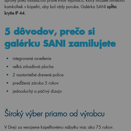
úpravy pred inštaláciou práve kvôli vypínaču, ktorý môžete umiestniť
kamkoľvek v kúpeľni, aby bol vždy poruke. Galérka SANI
spĺňa
krytie IP 44
.
5 dôvodov, prečo si
galérku SANI zamilujete
integrované osvetlenie
veľká zrkadlová plocha
2 nastaviteľné drevené police
predĺžená záruka 5 rokov
jednoduchý a páčivý dizajn
Široký výber priamo od výrobcu
V Dreji sa venujeme kúpeľňovému nábytku viac ako 75 rokov.