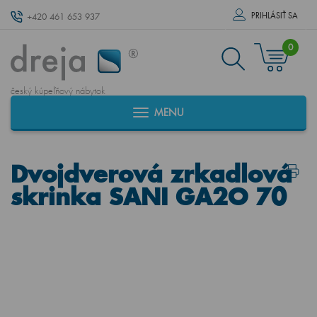
PRIHLÁSIŤ SA
+420 461 653 937
0
český kúpeľňový nábytok
MENU
Dvojdverová zrkadlová
skrinka SANI GA2O 70