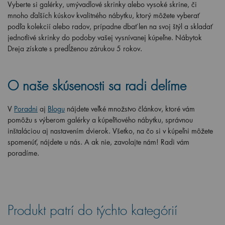
Vyberte si galérky, umývadlové skrinky alebo vysoké skrine, či
mnoho ďalších kúskov kvalitného nábytku, ktorý môžete vyberať
podľa kolekcií alebo radov, prípadne dbať len na svoj štýl a skladať
jednotlivé skrinky do podoby vašej vysnívanej kúpeľne. Nábytok
Dreja získate s predĺženou zárukou 5 rokov.
O naše skúsenosti sa radi delíme
V
Poradni
aj
Blogu
nájdete veľké množstvo článkov, ktoré vám
pomôžu s výberom galérky a kúpeľňového nábytku, správnou
inštaláciou aj nastavením dvierok. Všetko, na čo si v kúpeľni môžete
spomenúť, nájdete u nás. A ak nie, zavolajte nám! Radi vám
poradíme.
Produkt patrí do týchto kategórií