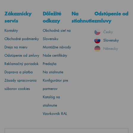
Zákaznícky
Dôležité
Na
Odstúpenie od
servis
odkazy
stiahnutie
zmluvy
Kontakty
Obchodná sieť na
Česky
Obchodné podmienky
Slovensku
Slovensky
Dreja na mieru
Montážne návody
Německy
Odstúpenie od zmluvy
Naše certifikáty
Reklamačný poriadok
Predajňa
Doprava a platba
Na stiahnutie
Zásady spracovania
Konfigurátor pre
súborov cookies
partnerov
Katalóg na
stiahnutie
Vzorkovník RAL