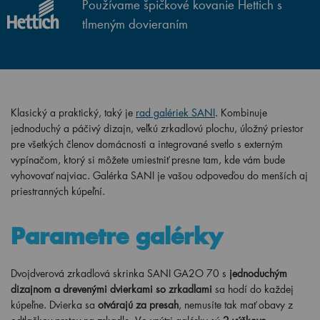
Používame špičkové kovanie Hettich s
tlmeným dovieraním
Klasický a praktický, taký je
rad galériek SANI
. Kombinuje
jednoduchý a páčivý dizajn, veľkú zrkadlovú plochu, úložný priestor
pre všetkých členov domácnosti a integrované svetlo s externým
vypínačom, ktorý si môžete umiestniť presne tam, kde vám bude
vyhovovať najviac. Galérka SANI je vašou odpoveďou do menších aj
priestranných kúpeľní.
Parametre galérky
Dvojdverová zrkadlová skrinka SANI GA2O 70 s
jednoduchým
dizajnom a drevenými dvierkami so zrkadlami
sa hodí do každej
kúpeľne. Dvierka sa
otvárajú za presah
, nemusíte tak mať obavy z