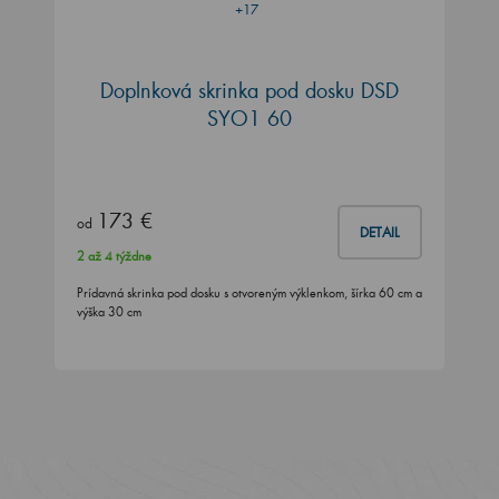
+17
Doplnková skrinka pod dosku DSD
SYO1 60
173 €
od
DETAIL
2 až 4 týždne
Prídavná skrinka pod dosku s otvoreným výklenkom, šírka 60 cm a
výška 30 cm