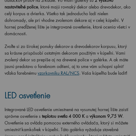
odtlačkov prstov na zrkadle. Vo vnútri galérky sú
2 výškovo
nastaviteľné police
, ktoré majú rovnaký dekor alebo drevodekor, ako
celý korpus a dvierka. Všetko tak jednoducho ladí nielen
dohromady, ale pri vhodne zvolenom dekore aj v celej kúpeľni. V
hornej predĺženej lište je integrované osvetlenie, ktoré ocenia všetci v
domácnosti.
Zvoľte si zo širokej ponuky dekorov a drevodekorov korpusu, ktorý
sa krásne prispôsobí ostatným dekorom použitým v kúpeľni. Vami
zvolený dekor sa prepíše aj na drevené police v galérke. A ak máte
jasnú predstavu o farebnom odtieni, aj to sme vám schopní splniť
vďaka farebnému
vzorkovníku RAL/NCS
. Vaša kúpeľňa bude ladiť!
LED osvetlenie
Integrované LED osvetlenie umiestnené na vysunutej hornej lište zaistí
správne osvetlenie s
teplotou svetla 4 000 K
a
výkonom 9,75 W
.
Osvetlenie sa ovláda pomocou externého ovládača, ktorý si môžete
umiestniť kamkoľvek v kúpeľni. Táto galérka vyžaduje stavebné