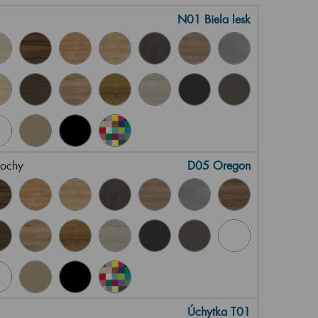
N01 Biela lesk
lochy
D05 Oregon
Úchytka T01