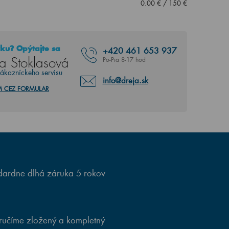
0.00
€
/
150
€
ku? Opýtajte sa
+420
461 653 937
a Stoklasová
Po-Pia 8-17 hod
zákazníckeho servisu
info@dreja.sk
M CEZ FORMULAR
ardne dlhá záruka 5 rokov
ručíme zložený a kompletný