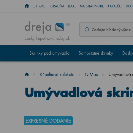
O FIRME
PORADŇA
BLOG
NA STIAHNUTIE
KATALÓG
DOP
český kúpeľňový nábytok
Skrinky pod umývadlo
Samostatné skrinky
Dosky
Kúpeľňové kolekcie
Q Max
Umývadlová 
Umývadlová skri
EXPRESNÉ DODANIE