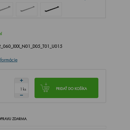
ní
_060_XXX_N01_D05_T01_U015
nformácie
ks
PRIDAŤ DO KOŠÍKA
PRAVU ZDARMA
.