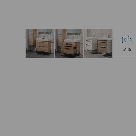
ďalší