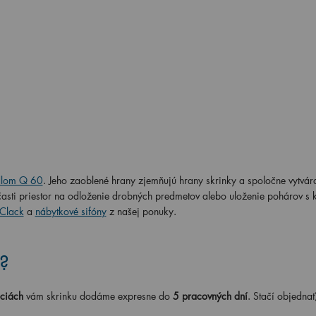
dlom Q 60
. Jeho zaoblené hrany zjemňujú hrany skrinky a spoločne vytvá
sti priestor na odloženie drobných predmetov alebo uloženie pohárov s 
-Clack
a
nábytkové sifóny
z našej ponuky.
?
ciách
vám skrinku dodáme expresne do
5 pracovných dní
. Stačí objednať,