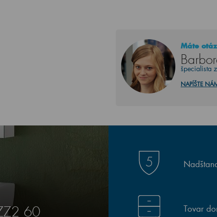
Máte otáz
Barbor
špecialista 
NAPÍŠTE NÁ
Nadštand
Tovar do
ZZ2 60