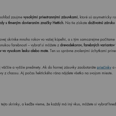
pohľad zaujme
vysokými priestrannými zásuvkami
, ktoré sú asymetricky r
dy s tlmeným dovieraním značky Hettich
. Na tie získate
doživotnú záruku
vej skrinke mnoho rokov vo vašej kúpeľni, a s tým samozrejme počítame a
onukou farebností – vybrať si môžete z
drevodekorov, farebných variantov 
v vo vysokom lesku alebo mate
. Ten so správne zvolenými úchytkami prine
j väčšie a vyššie predmety. Ak do hornej zásuvky zaobstaráte
priečinky
a 
vy z chaosu. Aj počas hektického rána nájdete všetko na svojom mieste.
 tejto skrinky, a keďže vieme, že každý má iný vkus, môžete si vybrať hneď