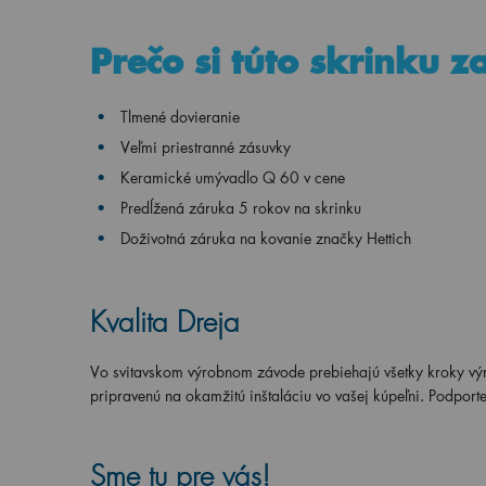
Prečo si túto skrinku z
Tlmené dovieranie
Veľmi priestranné zásuvky
Keramické umývadlo
Q 60 v
cene
Predĺžená záruka 5 rokov na skrinku
Doživotná záruka na kovanie značky Hettich
Kvalita Dreja
Vo svitavskom výrobnom závode prebiehajú všetky kroky vý
pripravenú na okamžitú inštaláciu vo vašej kúpeľni. Podporte
Sme tu pre vás!