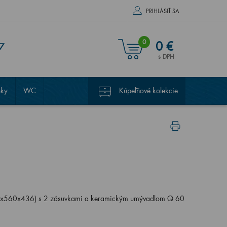
PRIHLÁSIŤ SA
0
0 €
7
s DPH
nky
WC
Kúpeľňové kolekcie
45x560x436) s 2 zásuvkami a keramickým umývadlom Q 60