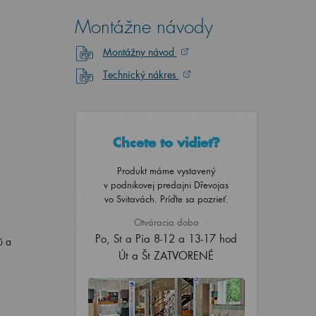
Montážne návody
Montážny návod
Technický nákres
Chcete to vidieť?
Produkt máme vystavený
v podnikovej predajni Dřevojas
vo Svitavách. Príďte sa pozrieť.
Otváracia doba
Po, St a Pia 8-12 a 13-17 hod
ú a
Út a Št ZATVORENÉ