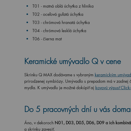
T01 - matná oblá úchytka z hliníka
T02 - oceľová guľatá úchytka
T03 - chrómová hranatá úchytka
T04 - chrómová lesklá úchytka
T06 - čierna mat
Keramické umývadlo Q
v cene
Skrinku Q MAX dodávame s vybraným
keramickým umýva
prirodzenej symbiózy. Umývadlo s prepadom má v zadnej ča
mydla. K umývadlu je možné dokúpi
ť aj
kovovú výpusť Click
Do 5 pracovných dní u vás doma
Áno, v dekoroch
N01, D03, D05, D06, D09 a ich kombiná
a skrinku zavesiť.