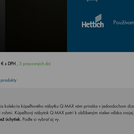
Používam
 € s DPH
,
5 pracovných dní
 produkty
Naša kolekcia kúpeľňového nábytku Q MAX vám prináša v jednoduchom diz
i rohmi. Kúpeľňový nábytok Q MAX patrí k obľúbeným nielen vďaka svojej
iež úchytiek
. Poďte si vybrať aj vy.