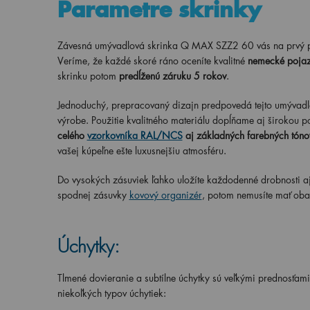
Parametre skrinky
Závesná umývadlová skrinka Q MAX SZZ2 60 vás na prvý 
Veríme, že každé skoré ráno oceníte kvalitné
nemecké pojaz
skrinku potom
predĺženú záruku 5 rokov
.
Jednoduchý, prepracovaný dizajn predpovedá tejto umývadlo
výrobe. Použitie kvalitného materiálu dopĺňame aj širokou p
celého
vzorkovníka RAL/NCS
aj základných farebných tóno
vašej kúpeľne ešte luxusnejšiu atmosféru.
Do vysokých zásuviek ľahko uložíte každodenné drobnosti a
spodnej zásuvky
kovový organizér
, potom nemusíte mať oba
Úchytky:
Tlmené dovieranie a subtílne úchytky sú veľkými prednosťami
niekoľkých typov úchytiek: