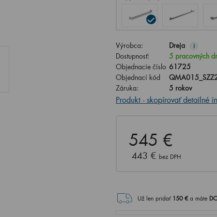
Výrobca:
Dreja
i
Dostupnosť:
5 pracovných d
Objednacie číslo
61725
Objednací kód
QMA015_SZZ2
Záruka:
5 rokov
Produkt - skopírovať detailné i
545 €
443 €
bez DPH
Už len pridať
150
€
a máte
DO