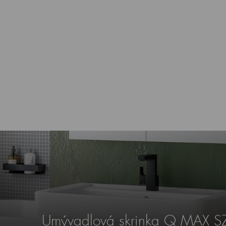
Umývadlová skrinka Q MAX S