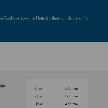
e špičkové kovanie Hettich s tlmeným dovieraním
ajne
Šírka
545 mm
Výška
560 mm
Hĺbka
436 mm