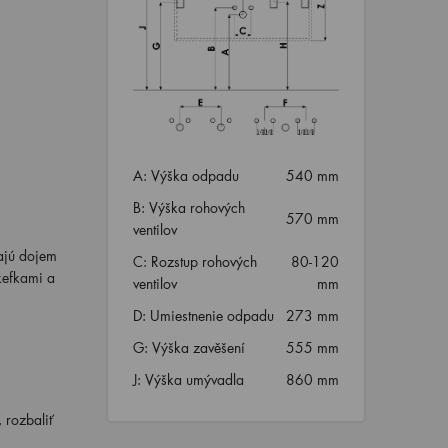
A: Výška odpadu
540 mm
B: Výška rohových
570 mm
ventilov
rajú dojem
C: Rozstup rohových
80-120
kefkami a
ventilov
mm
D: Umiestnenie odpadu
273 mm
G: Výška zavěšení
555 mm
J: Výška umývadla
860 mm
 rozbaliť