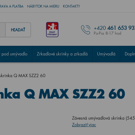
RAVA A PLATBA
NÁBYTOK NA MIERU
KONTAKTY
+420
461 653 93
HĽADAŤ
Po-Pia 8-17 hod
 pod umývadlo
Zrkadlové skrinky a zrkadlá
Umývadlá
Dopl
skrinka Q MAX SZZ2 60
nka Q MAX SZZ2 60
Závesná umývadlová skrinka (5
Zobraziť viac