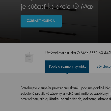
je súčasť kolekcie Q Max
ZOBRAZIŤ KOLEKCIU
Umývadlová skrinka Q MAX SZZ2 60
545
Popis a rozmery výrobku
Súvisiace
Potrebujete v kúpeľni priestrannú skrinku pod umývadlo? 
zabalené praktické zásuvky a veľké umývadlo so zaobleným
praktickosti, ale aj
širokej ponuke farieb, dekorov, lakov a t