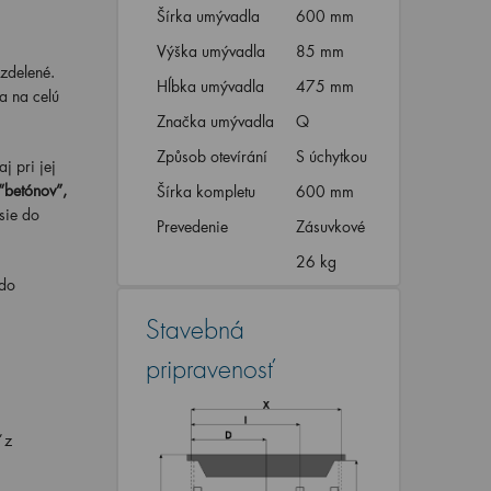
Šírka umývadla
600 mm
Výška umývadla
85 mm
ozdelené.
Hĺbka umývadla
475 mm
a na celú
Značka umývadla
Q
Způsob otevírání
S úchytkou
j pri jej
“betónov”,
Šírka kompletu
600 mm
sie do
Prevedenie
Zásuvkové
26 kg
do
Stavebná
pripravenosť
 z