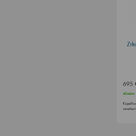
Zrk
695 
skladom
Kúpeľňov
osvetlen