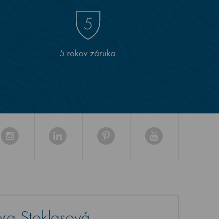
5 rokov záruka
ra Stoklasová