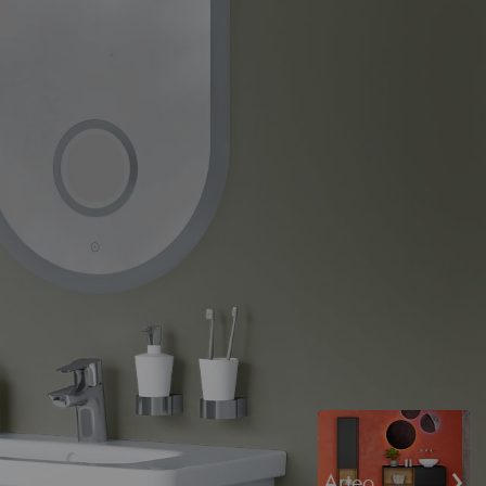
›
Arteo