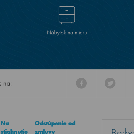
Nábytok na mieru
s na:
Na
Odstúpenie od
Barbo
stiahnutie
zmluvy