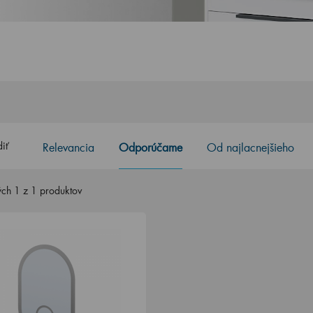
iť
Relevancia
Odporúčame
Od najlacnejšieho
ch 1 z 1 produktov