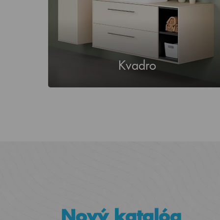
Kvadro
Nový katalóg