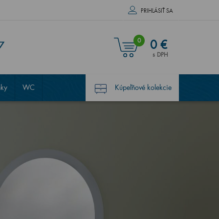
PRIHLÁSIŤ SA
0
0 €
7
s DPH
nky
WC
Kúpeľňové kolekcie