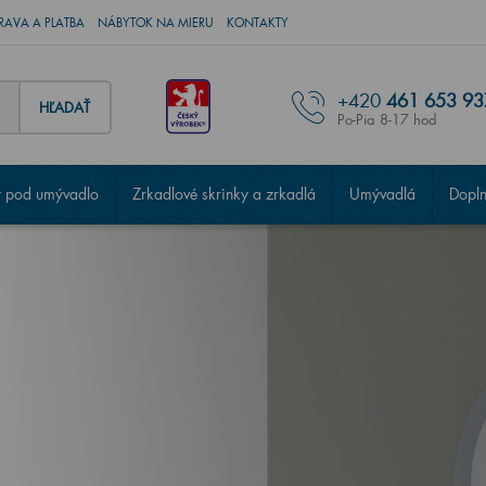
RAVA A PLATBA
NÁBYTOK NA MIERU
KONTAKTY
+420
461 653 93
HĽADAŤ
Po-Pia 8-17 hod
 pod umývadlo
Zrkadlové skrinky a zrkadlá
Umývadlá
Dopl