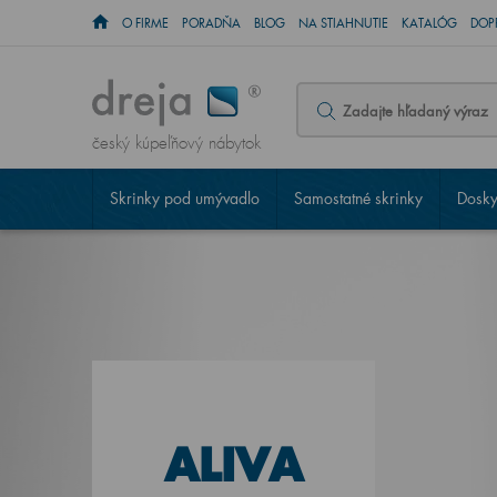
O FIRME
PORADŇA
BLOG
NA STIAHNUTIE
KATALÓG
DOP
český kúpeľňový nábytok
Skrinky pod umývadlo
Samostatné skrinky
Dosky
ALIVA