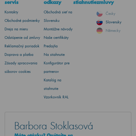
servis
odkazy
stiahnutie
zmluvy
Kontakty
Obchodná sieť na
Česky
Obchodné podmienky
Slovensku
Slovensky
Dreja na mieru
Montážne návody
Německy
Odstúpenie od zmluvy
Naše certifikáty
Reklamačný poriadok
Predajňa
Doprava a platba
Na stiahnutie
Zásady spracovania
Konfigurátor pre
súborov cookies
partnerov
Katalóg na
stiahnutie
Vzorkovník RAL
Barbora Stoklasová
Máte otázku? Opýtajte sa