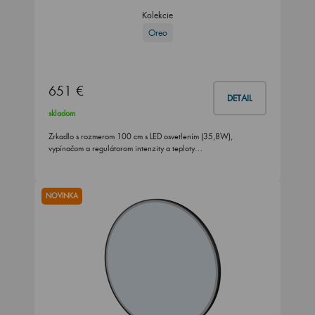
Kolekcie
Oreo
651 €
DETAIL
skladom
Zrkadlo s rozmerom 100 cm s LED osvetlením (35,8W),
vypínačom a regulátorom intenzity a teploty…
NOVINKA