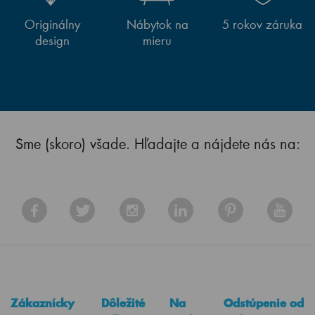
Originálny
Nábytok na
5 rokov záruka
design
mieru
Sme (skoro) všade. Hľadajte a nájdete nás na:
Zákaznícky
Dôležité
Na
Odstúpenie od