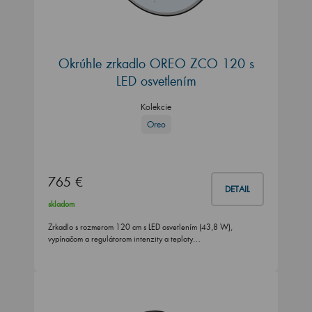
Okrúhle zrkadlo OREO ZCO 120 s
LED osvetlením
Kolekcie
Oreo
765 €
DETAIL
skladom
Zrkadlo s rozmerom 120 cm s LED osvetlením (43,8 W),
vypínačom a regulátorom intenzity a teploty…