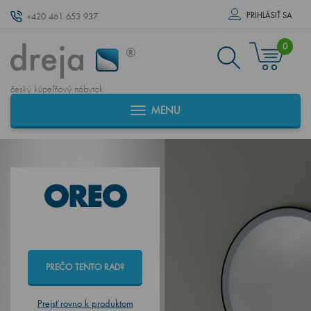
PRIHLÁSIŤ SA
+420 461 653 937
0
český kúpeľňový nábytok
MENU
OREO
PREČO TENTO RAD?
Prejsť rovno k produktom