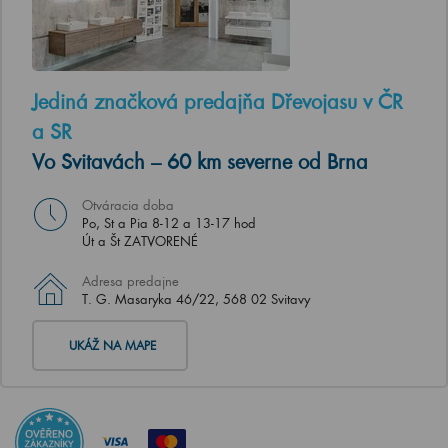
Jediná značková predajňa Dřevojasu v ČR
a SR
Vo Svitavách – 60 km severne od Brna
Otváracia doba
Po, St a Pia 8-12 a 13-17 hod
Út a Št ZATVORENÉ
Adresa predajne
T. G. Masaryka 46/22, 568 02 Svitavy
UKÁŽ NA MAPE