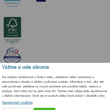
Vážime si vaše súkromie
Na analýzu návštevnosti a funkcií webu, ukladania vášho nastavenia a
personalizácii obsahu a reklám využívame cookies. Informácie o tom, ako náš
web používate, zdieľame so svojimi partnermi pre sociálne médiá, inzerciu a
analýzy, ktorí môžu byť zo zemí mimo EU. Partneri tieto údaje môžu skombinovať
s ďalšími informáciami, ktoré ste im poskytli alebo ktoré získali v dôsledku toho,
Vytvorilo studio
CZECHGROUP.cz
že používate ich služby.
Podrobné informácie
Spravovať cookies
© 2009 - 2025 Kúpeľnový nábytok Dřevojas v. d.,
Všetky práva vyhradené