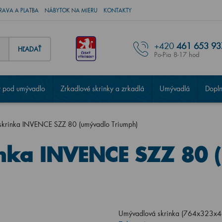
RAVA A PLATBA
NÁBYTOK NA MIERU
KONTAKTY
+420
461 653 93
HĽADAŤ
Po-Pia 8-17 hod
 pod umývadlo
Zrkadlové skrinky a zrkadlá
Umývadlá
Dopl
skrinka INVENCE SZZ 80 (umývadlo Triumph)
nka INVENCE SZZ 80 
Umývadlová skrinka (764x323x46