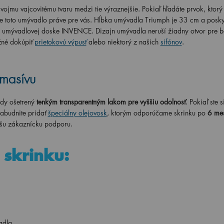
svojmu vajcovitému tvaru medzi tie výraznejšie. Pokiaľ hľadáte prvok, ktor
 toto umývadlo práve pre vás. Hĺbka umývadla Triumph je 33 cm a poskyt
a umývadlovej doske INVENCE. Dizajn umývadla neruší žiadny otvor pre ba
žné dokúpiť
prietokovú výpusť
alebo niektorý z našich
sifónov
.
 masívu
dy ošetrený
tenkým transparentným lakom pre vyššiu odolnosť
. Pokiaľ ste s
abudnite pridať
špeciálny olejovosk
, ktorým odporúčame skrinku po
6 me
našu zákaznícku podporu.
o skrinku:
adla