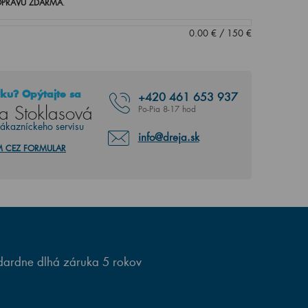
PRAVU ZDARMA
.
0.00
€
/
150
€
ku? Opýtajte sa
+420
461 653 937
a Stoklasová
Po-Pia 8-17 hod
zákazníckeho servisu
info@dreja.sk
M CEZ FORMULAR
ardne dlhá záruka 5 rokov