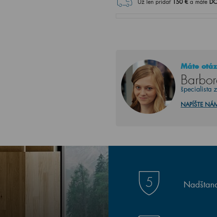
Už len pridať
150
€
a máte
DO
Máte otáz
Barbor
špecialista 
NAPÍŠTE NÁ
Nadštand