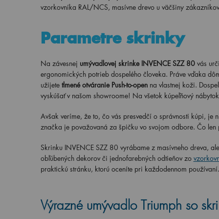
vzorkovníka RAL/NCS, masívne drevo u väčšiny zákazníkov 
Parametre skrinky
Na závesnej
umývadlovej skrinke INVENCE SZZ 80
vás urč
ergonomických potrieb dospelého človeka. Práve vďaka dômy
užijete
tlmené otváranie Push-to-open
na vlastnej koži. Dospe
vyskúšať v našom showroome! Na všetok kúpeľňový nábyto
Avšak veríme, že to, čo vás presvedčí o správnosti kúpi, je 
značka je považovaná za špičku vo svojom odbore. Čo len 
Skrinku INVENCE SZZ 80 vyrábame z masívneho dreva, ale 
obľúbených dekorov či jednofarebných odtieňov zo
vzorkov
praktickú stránku, ktorú oceníte pri každodennom používaní
Výrazné umývadlo
Triumph so
skr