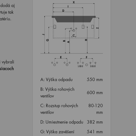
ý dodá aj
uje tak
tériu.
i vybrali
siacoch
A: Výška odpadu
550 mm
B: Výška rohových
600 mm
ventilov
C: Rozstup rohových
80-120
ventilov
mm
D: Umiestnenie odpadu
382 mm
G: Výška zavěšení
541 mm