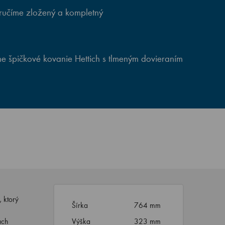
ručíme zložený a kompletný
e špičkové kovanie Hettich s tlmeným dovieraním
 ktorý
Šírka
764 mm
ach
Výška
323 mm