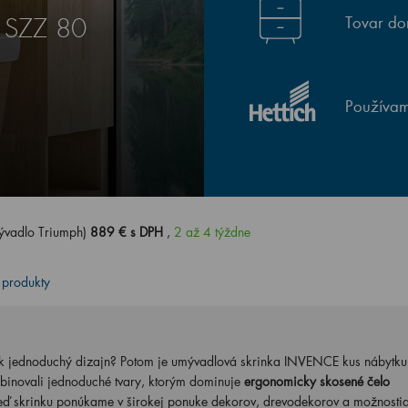
Tovar do
 SZZ 80
Používam
ývadlo Triumph)
889 € s DPH
,
2 až 4 týždne
 produkty
ak jednoduchý dizajn? Potom je umývadlová skrinka INVENCE kus nábytku,
binovali jednoduché tvary, ktorým dominuje
ergonomicky skosené čelo
keď skrinku ponúkame v širokej ponuke dekorov, drevodekorov a možnosti