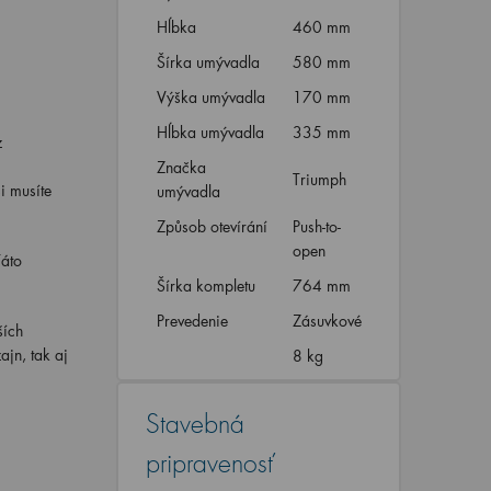
Hĺbka
460 mm
Šírka umývadla
580 mm
Výška umývadla
170 mm
Hĺbka umývadla
335 mm
z
Značka
Triumph
i musíte
umývadla
Způsob otevírání
Push-to-
open
Táto
Šírka kompletu
764 mm
Prevedenie
Zásuvkové
ších
ajn, tak aj
8 kg
Stavebná
pripravenosť