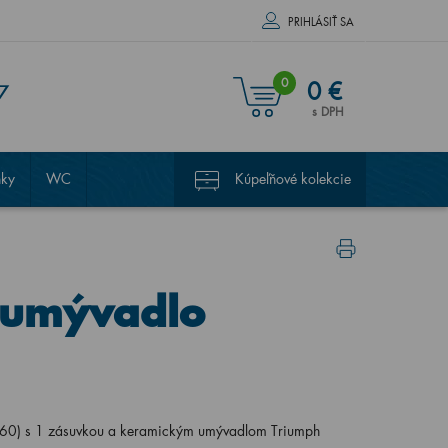
PRIHLÁSIŤ SA
0
0 €
7
s DPH
nky
WC
Kúpeľňové kolekcie
(umývadlo
0) s 1 zásuvkou a keramickým umývadlom Triumph