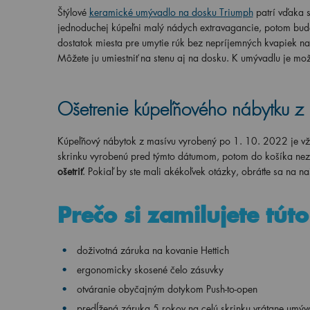
Štýlové
keramické umývadlo na dosku Triumph
patrí vďaka 
jednoduchej kúpeľni malý nádych extravagancie, potom bude
dostatok miesta pre umytie rúk bez nepríjemných kvapiek n
Môžete ju umiestniť na stenu aj na dosku. K umývadlu je mo
Ošetrenie kúpeľňového nábytku z
Kúpeľňový nábytok z masívu vyrobený po 1. 10. 2022 je vž
skrinku vyrobenú pred týmto dátumom, potom do košíka nez
ošetriť
. Pokiaľ by ste mali akékoľvek otázky, obráťte sa na 
Prečo si zamilujete tút
doživotná záruka na kovanie Hettich
ergonomicky skosené čelo zásuvky
otváranie obyčajným dotykom Push-to-open
predĺžená záruka 5 rokov na celú skrinku vrátane umýv