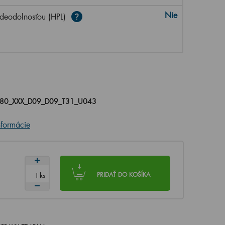
Nie
deodolnosťou (HPL)
080_XXX_D09_D09_T31_U043
nformácie
ks
PRIDAŤ DO KOŠÍKA