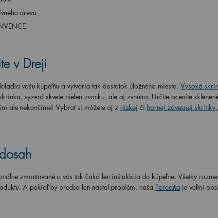
ívneho dreva
 INVENCE
e v Dreji
oladia vašu kúpeľňu a vytvoria tak dostatok úložného miesta.
Vysoká
skri
rinka, vyzerá skvele nielen zvonku, ale aj zvnútra. Určite oceníte sklenené
ým ale nekončíme! Vybrať si môžete aj z
nízkej
či
hornej závesnej skrinky
 dosah
onálne zmontované a vás tak čaká len inštalácia do kúpeľne. Všetky rozme
roduktu. A pokiaľ by predsa len nastal problém, naša
Poradňa
je veľmi obs