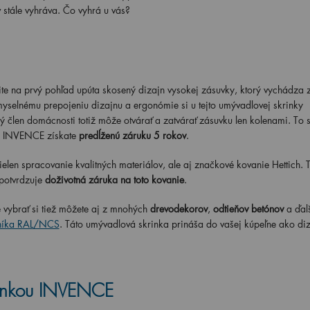
stále vyhráva. Čo vyhrá u vás?
ite na prvý pohľad upúta skosený dizajn vysokej zásuvky, ktorý vychádza 
selnému prepojeniu dizajnu a ergonómie si u tejto umývadlovej skrinky
lý člen domácnosti totiž môže otvárať a zatvárať zásuvku len kolenami. To s
k INVENCE získate
predĺženú záruku 5 rokov
.
nielen spracovanie kvalitných materiálov, ale aj značkové kovanie Hettich. 
potvrdzuje
doživotná záruka na toto kovanie
.
vybrať si tiež môžete aj z mnohých
drevodekorov
,
odtieňov betónov
a ďal
níka RAL/NCS
. Táto umývadlová skrinka prináša do vašej kúpeľne ako diz
.
inkou
INVENCE