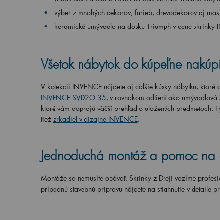
výber z mnohých dekorov, farieb, drevodekorov aj mas
keramické umývadlo na dosku Triumph v cene skrinky
Všetok nábytok do kúpeľne nakúpit
V kolekcii INVENCE nájdete aj ďalšie kúsky nábytku, ktoré d
INVENCE SVD2O 35
, v rovnakom odtieni ako umývadlová sk
ktoré vám doprajú väčší prehľad o uložených predmetoch. T
tiež
zrkadiel v dizajne INVENCE
.
Jednoduchá montáž a pomoc na
Montáže sa nemusíte obávať. Skrinky z Dreji vozíme profesi
prípadnú stavebnú prípravu nájdete na stiahnutie v detaile p