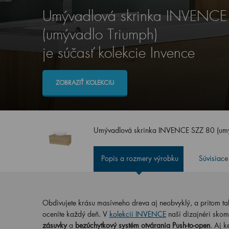
Umývadlová skrinka INVENCE
(umývadlo Triumph)
je súčasť kolekcie Invence
ZOBRAZIŤ KOLEKCIU
Umývadlová skrinka INVENCE SZZ 80 (um
Popis a rozmery výrobku
Súvisiace
Obdivujete krásu masívneho dreva aj neobvyklý, a pritom t
oceníte každý deň. V
kolekcii INVENCE
naši dizajnéri skom
zásuvky
a
bezúchytkový systém otvárania Push-to-open
. Aj 