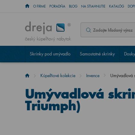
O FIRME
PORADŇA
BLOG
NA STIAHNUTIE
KATALÓG
DOP
český kúpeľňový nábytok
Skrinky pod umývadlo
Samostatné skrinky
Dosky
Kúpeľňové kolekcie
Invence
Umývadlová 
Umývadlová skri
Triumph)