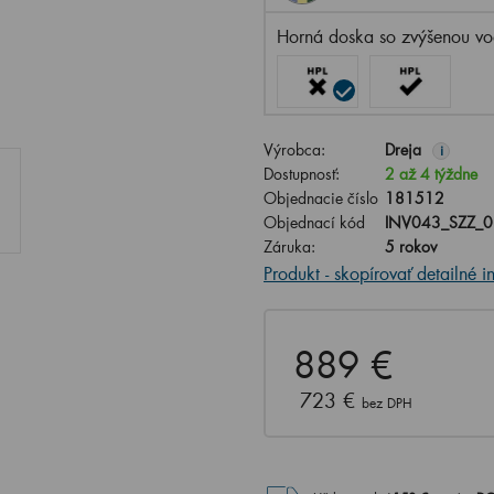
Horná doska so zvýšenou vo
Výrobca:
Dreja
i
Dostupnosť:
2 až 4 týždne
Objednacie číslo
181512
Objednací kód
INV043_SZZ_
Záruka:
5 rokov
Produkt - skopírovať detailné i
889 €
723 €
bez DPH