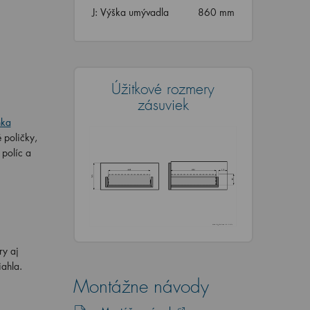
J: Výška umývadla
860 mm
Úžitkové rozmery
zásuviek
nka
 poličky,
, políc a
ry aj
iahla.
Montážne návody