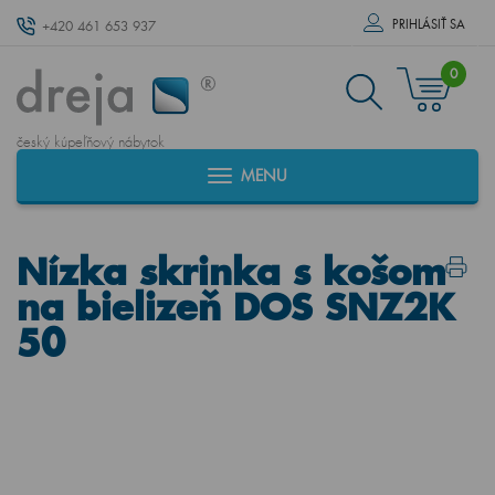
PRIHLÁSIŤ SA
+420 461 653 937
0
český kúpeľňový nábytok
MENU
Nízka skrinka s košom
na bielizeň DOS SNZ2K
50