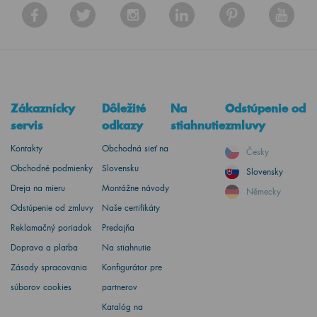
Zákaznícky
Dôležité
Na
Odstúpenie od
servis
odkazy
stiahnutie
zmluvy
Kontakty
Obchodná sieť na
Česky
Obchodné podmienky
Slovensku
Slovensky
Dreja na mieru
Montážne návody
Německy
Odstúpenie od zmluvy
Naše certifikáty
Reklamačný poriadok
Predajňa
Doprava a platba
Na stiahnutie
Zásady spracovania
Konfigurátor pre
súborov cookies
partnerov
Katalóg na