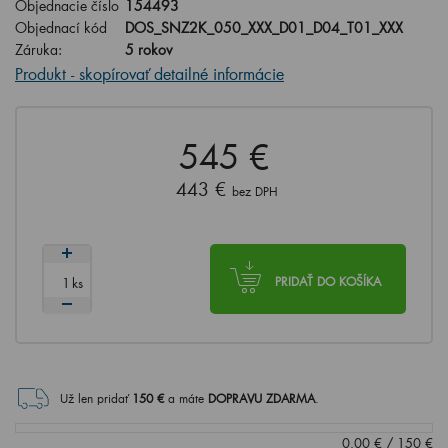
Objednacie číslo
154493
Objednací kód
DOS_SNZ2K_050_XXX_D01_D04_T01_XXX
Záruka:
5 rokov
Produkt - skopírovať detailné informácie
545 €
443 €
bez DPH
ks
PRIDAŤ DO KOŠÍKA
Už len pridať
150
€
a máte
DOPRAVU ZDARMA
.
0.00
€
/
150
€