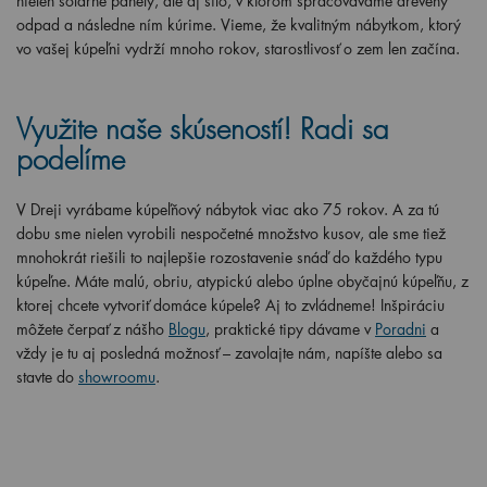
nielen solárne panely, ale aj silo, v ktorom spracovávame drevený
odpad a následne ním kúrime. Vieme, že kvalitným nábytkom, ktorý
vo vašej kúpeľni vydrží mnoho rokov, starostlivosť o zem len začína.
Využite naše skúseností! Radi sa
podelíme
V Dreji vyrábame kúpeľňový nábytok viac ako 75 rokov. A za tú
dobu sme nielen vyrobili nespočetné množstvo kusov, ale sme tiež
mnohokrát riešili to najlepšie rozostavenie snáď do každého typu
kúpeľne. Máte malú, obriu, atypickú alebo úplne obyčajnú kúpeľňu, z
ktorej chcete vytvoriť domáce kúpele? Aj to zvládneme! Inšpiráciu
môžete čerpať z nášho
Blogu
, praktické tipy dávame v
Poradni
a
vždy je tu aj posledná možnosť – zavolajte nám, napíšte alebo sa
stavte do
showroomu
.