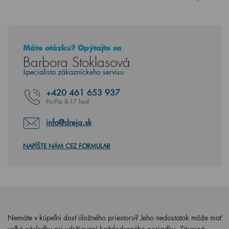
Máte otázku? Opýtajte sa
Barbora Stoklasová
špecialista zákazníckeho servisu
+420
461 653 937
Po-Pia 8-17 hod
info@dreja.sk
NAPÍŠTE NÁM CEZ FORMULAR
Nemáte v kúpeľni dosť úložného priestoru? Jeho nedostatok môže mať
veľké následky pri udržiavaní každodenného poriadku. Závesná