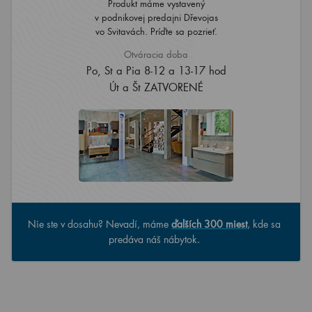
Produkt máme vystavený
v podnikovej predajni Dřevojas
vo Svitavách. Príďte sa pozrieť.
Otváracia doba
Po, St a Pia 8-12 a 13-17 hod
Út a Št ZATVORENÉ
Nie ste v dosahu? Nevadí, máme
ďalších 300 miest
, kde sa
predáva náš nábytok.