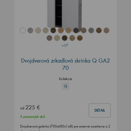
+17
Dvojdverová zrkadlová skrinka Q GA2
70
Kolekcie
Q
225 €
od
DETAIL
5 pracovných dnů
Dvojdverová galérka (700x680x148) pre externé osvetlenie a 2