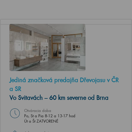
Jediná značková predajňa Dřevojasu v ČR
a SR
Vo Svitavách – 60 km severne od Brna
Otváracia doba
Po, St a Pia 8-12 a 13-17 hod
Út a Št ZATVORENÉ