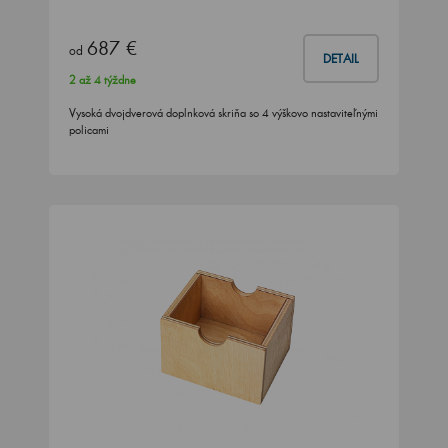
687 €
od
DETAIL
2 až 4 týždne
Vysoká dvojdverová doplnková skriňa so 4 výškovo nastaviteľnými
policami