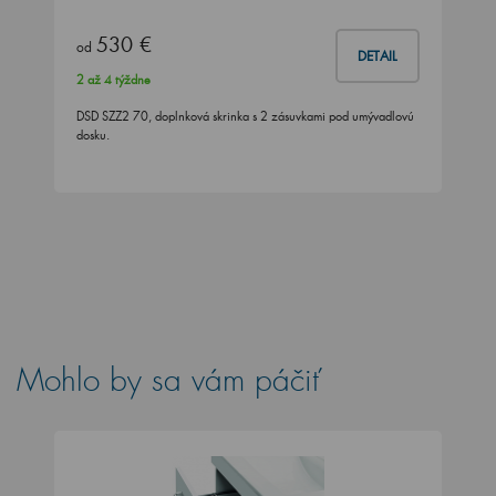
530 €
od
DETAIL
2 až 4 týždne
DSD SZZ2 70, doplnková skrinka s 2 zásuvkami pod umývadlovú
dosku.
Mohlo by sa vám páčiť