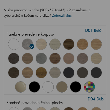
Nízka prídavná skrinka (500x570x445) s 2 zásuvkami a
vyberateľným košom na bielizeň
Zobraziť viac
D01 Betón
Farebné prevedenie korpusu
D04 Dub
Farebné prevedenie čelnej plochy