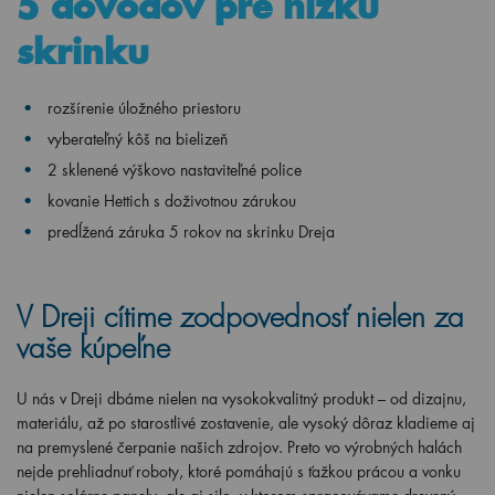
5 dôvodov pre nízku
skrinku
rozšírenie úložného priestoru
vyberateľný kôš na bielizeň
2 sklenené výškovo nastaviteľné police
kovanie Hettich s doživotnou zárukou
predĺžená záruka 5 rokov na skrinku Dreja
V Dreji cítime zodpovednosť nielen za
vaše kúpeľne
U nás v Dreji dbáme nielen na vysokokvalitný produkt – od dizajnu,
materiálu, až po starostlivé zostavenie, ale vysoký dôraz kladieme aj
na premyslené čerpanie našich zdrojov. Preto vo výrobných halách
nejde prehliadnuť roboty, ktoré pomáhajú s ťažkou prácou a vonku