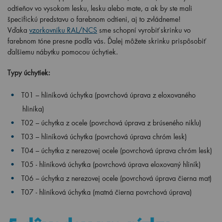
odtieňov vo vysokom lesku, lesku alebo mate, a ak by ste mali
špecifickú predstavu o farebnom odtieni, aj to zvládneme!
Vďaka
vzorkovníku RAL/NCS
sme schopní vyrobiť skrinku vo
farebnom tóne presne podľa vás. Ďalej môžete skrinku prispôsobiť
ďalšiemu nábytku pomocou úchytiek.
Typy úchytiek:
T01 – hliníková úchytka (povrchová úprava z eloxovaného
hliníka)
T02 – úchytka z ocele (povrchová úprava z brúseného niklu)
T03 – hliníková úchytka (
povrchová úprava chróm lesk
)
T04 – úchytka z nerezovej ocele (povrchová úprava chróm lesk)
T05 -
hliníková úchytka
(povrchová úprava eloxovaný hliník)
T06 – úchytka z nerezovej ocele (povrchová úprava čierna mat)
T07 - hliníková úchytka (matná čierna povrchová úprava)