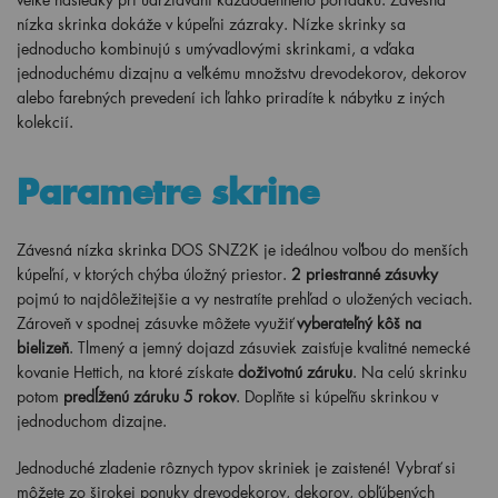
nízka skrinka dokáže v kúpeľni zázraky. Nízke skrinky sa
jednoducho kombinujú s umývadlovými skrinkami, a vďaka
jednoduchému dizajnu a veľkému množstvu drevodekorov, dekorov
alebo farebných prevedení ich ľahko priradíte k nábytku z iných
kolekcií.
Parametre skrine
Závesná nízka skrinka DOS SNZ2K je ideálnou voľbou do menších
kúpeľní, v ktorých chýba úložný priestor.
2 priestranné zásuvky
pojmú to najdôležitejšie a vy nestratíte prehľad o uložených veciach.
Zároveň v spodnej zásuvke môžete využiť
vyberateľný kôš na
bielizeň
. Tlmený a jemný dojazd zásuviek zaisťuje kvalitné nemecké
kovanie Hettich, na ktoré získate
doživotnú záruku
. Na celú skrinku
potom
predĺženú záruku 5 rokov
. Doplňte si kúpeľňu skrinkou v
jednoduchom dizajne.
Jednoduché zladenie rôznych typov skriniek je zaistené! Vybrať si
môžete zo širokej ponuky drevodekorov, dekorov, obľúbených