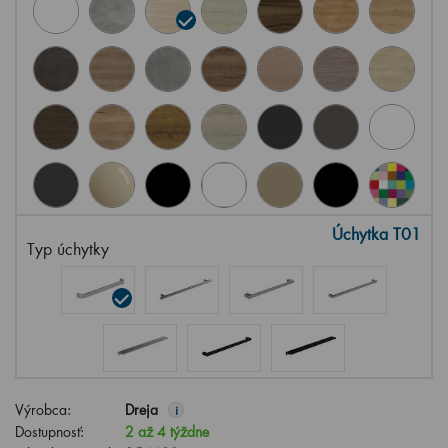
Úchytka T01
Typ úchytky
Výrobca:
Dreja
i
Dostupnosť:
2 až 4 týždne