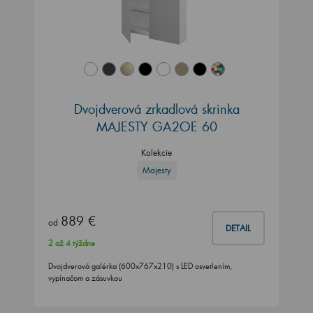
Dvojdverová zrkadlová skrinka
MAJESTY GA2OE 60
Kolekcie
Majesty
889 €
od
DETAIL
2 až 4 týždne
Dvojdverová galérka (600x767x210) s LED osvetlením,
vypínačom a zásuvkou