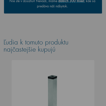
Nie ste v dosahu? Nevadí, máme
ďalších 300 miest
, kde sa
predáva náš nábytok.
Ľudia k tomuto produktu
najčastejšie kupujú