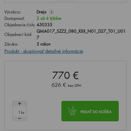
Výrobca:
Dreja
i
Dostupnosť:
2 až 4 týždne
Objednacie číslo
450335
QMA017_SZZ2_080_XXX_N01_D27_T01_U01
Objednací kód
7
Záruka:
5 rokov
Produkt - skopírovať detailné informácie
770 €
626 €
bez DPH
ks
PRIDAŤ DO KOŠÍKA