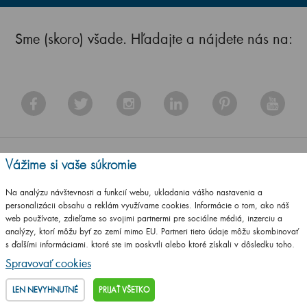
Sme (skoro) všade. Hľadajte a nájdete nás na:
Vážime si vaše súkromie
Zákaznícky
Dôležité
Na
Odstúpenie od
Na analýzu návštevnosti a funkcií webu, ukladania vášho nastavenia a
personalizácii obsahu a reklám využívame cookies. Informácie o tom, ako náš
servis
odkazy
stiahnutie
zmluvy
web používate, zdieľame so svojimi partnermi pre sociálne médiá, inzerciu a
analýzy, ktorí môžu byť zo zemí mimo EU. Partneri tieto údaje môžu skombinovať
Kontakty
Obchodná sieť na
Česky
s ďalšími informáciami, ktoré ste im poskytli alebo ktoré získali v dôsledku toho,
Obchodné podmienky
Slovensku
Slovensky
že používate ich služby.
Podrobné informácie
Spravovať cookies
Dreja na mieru
Montážne návody
Německy
LEN NEVYHNUTNÉ
PRIJAŤ VŠETKO
Odstúpenie od zmluvy
Naše certifikáty