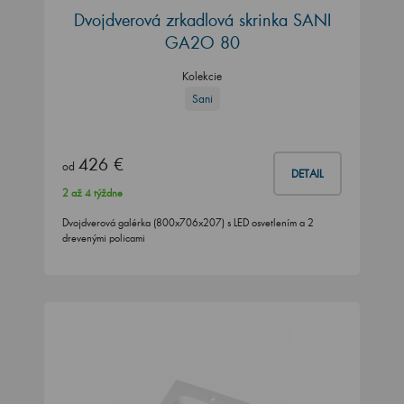
Dvojdverová zrkadlová skrinka SANI
GA2O 80
Kolekcie
Sani
426 €
od
DETAIL
2 až 4 týždne
Dvojdverová galérka (800x706x207) s LED osvetlením a 2
drevenými policami