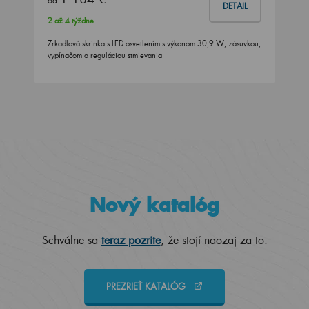
od
DETAIL
2 až 4 týždne
Zrkadlová skrinka s LED osvetlením s výkonom 30,9 W, zásuvkou,
vypínačom a reguláciou stmievania
Nový katalóg
Schválne sa
teraz pozrite
, že stojí naozaj za to.
PREZRIEŤ KATALÓG