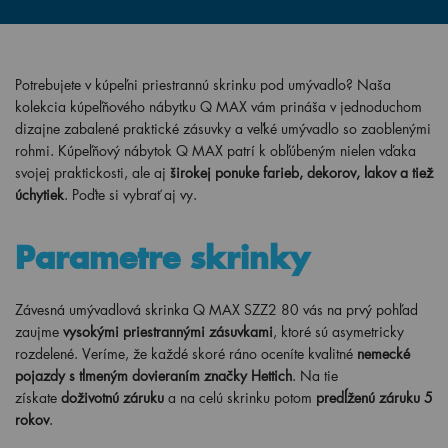
Potrebujete v kúpeľni priestrannú skrinku pod umývadlo? Naša
kolekcia kúpeľňového nábytku Q MAX vám prináša v jednoduchom
dizajne zabalené praktické zásuvky a veľké umývadlo so zaoblenými
rohmi. Kúpeľňový nábytok Q MAX patrí k obľúbeným nielen vďaka
svojej praktickosti, ale aj
širokej ponuke farieb, dekorov, lakov a tiež
úchytiek
. Poďte si vybrať aj vy.
Parametre skrinky
Závesná umývadlová skrinka Q MAX SZZ2 80 vás na prvý pohľad
zaujme
vysokými priestrannými zásuvkami
, ktoré sú asymetricky
rozdelené. Veríme, že každé skoré ráno oceníte kvalitné
nemecké
pojazdy s tlmeným dovieraním značky Hettich
. Na tie
získate
doživotnú záruku
a na celú skrinku potom
predĺženú záruku 5
rokov
.