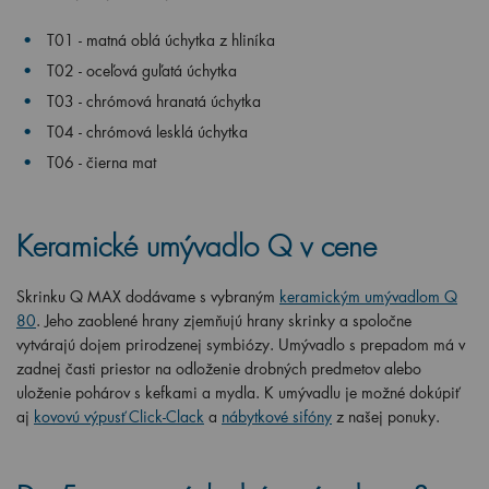
T01 - matná oblá úchytka z hliníka
T02 - oceľová guľatá úchytka
T03 - chrómová hranatá úchytka
T04 - chrómová lesklá úchytka
T06 - čierna mat
Keramické umývadlo Q
v cene
Skrinku Q MAX dodávame s vybraným
keramickým umývadlom Q
80
. Jeho zaoblené hrany zjemňujú hrany skrinky a spoločne
vytvárajú dojem prirodzenej symbiózy. Umývadlo s prepadom má v
zadnej časti priestor na odloženie drobných predmetov alebo
uloženie pohárov s kefkami a mydla. K umývadlu je možné dokúpi
ť
aj
kovovú výpusť Click-Clack
a
nábytkové sifóny
z našej ponuky.