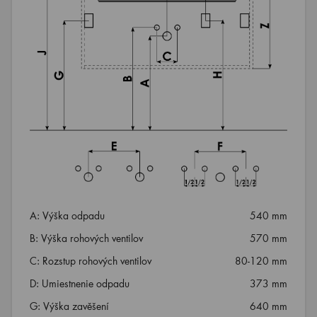
A: Výška odpadu
540 mm
B: Výška rohových ventilov
570 mm
C: Rozstup rohových ventilov
80-120 mm
D: Umiestnenie odpadu
373 mm
G: Výška zavěšení
640 mm