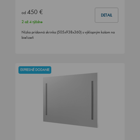
450 €
od
DETAIL
2 až 4 týždne
Nízka prídavná skrinka (505x938x360) s výklopným košom na
bielizeň
EXPRESNÉ DODANIE