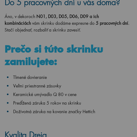
Do 5 pracovných dní u vás doma?
Áno, v dekoroch
N01, D03, D05, D06, D09 a ich
kombináciách
vám skrinku dodáme expresne do
5 pracovných dní
.
Stačí objednať, rozbaliť a skrinku zavesiť.
Prečo si túto skrinku
zamilujete:
Tlmené dovieranie
Veľmi priestranné zásuvky
Keramické umývadlo
Q 80 v
cene
Predĺžená záruka 5 rokov na skrinku
Doživotná záruka na kovanie značky Hettich
Kvalita Dreja