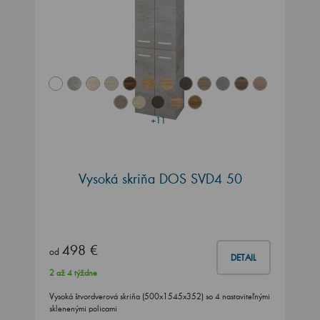
+11
Vysoká skriňa DOS SVD4 50
498 €
od
DETAIL
2 až 4 týždne
Vysoká štvordverová skriňa (500x1545x352) so 4 nastaviteľnými
sklenenými policami