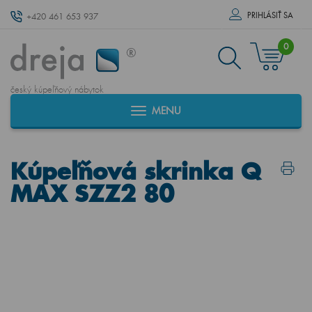
PRIHLÁSIŤ SA
+420 461 653 937
0
český kúpeľňový nábytok
MENU
Kúpeľňová skrinka Q
MAX SZZ2 80