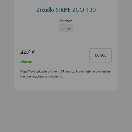
Zrkadlo STRIPE ZCO 130
Kolekcie
Stripe
447 €
DETAIL
skladom
Kúpeľňové zrkadlo o šírke 130 cm s LED osvetlením a vypínačom
vrátane regulátora stmievania