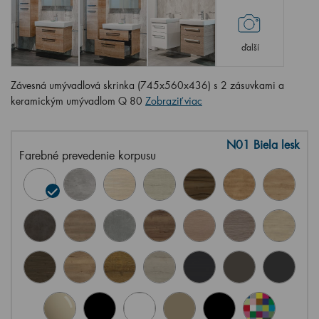
ďalší
Závesná umývadlová skrinka (745x560x436) s 2 zásuvkami a
keramickým umývadlom Q 80
Zobraziť viac
N01 Biela lesk
Farebné prevedenie korpusu