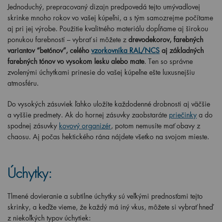
Jednoduchý, prepracovaný dizajn predpovedá tejto umývadlovej
skrinke mnoho rokov vo vašej kúpeľni, a s tým samozrejme počítame
aj pri jej výrobe. Použitie kvalitného materiálu dopĺňame aj širokou
ponukou farebností – vybrať si môžete z
drevodekorov, farebných
variantov “betónov”, celého
vzorkovníka RAL/NCS
aj základných
farebných tónov vo vysokom lesku alebo mate
. Ten so správne
zvolenými úchytkami prinesie do vašej kúpeľne ešte luxusnejšiu
atmosféru.
Do vysokých zásuviek ľahko uložíte každodenné drobnosti aj väčšie
a vyššie predmety. Ak do hornej zásuvky zaobstaráte
priečinky
a do
spodnej zásuvky
kovový organizér
, potom nemusíte mať obavy z
chaosu. Aj počas hektického rána nájdete všetko na svojom mieste.
Úchytky:
Tlmené dovieranie a subtílne úchytky sú veľkými prednosťami tejto
skrinky, a keďže vieme, že každý má iný vkus, môžete si vybrať hneď
z niekoľkých typov úchytiek: