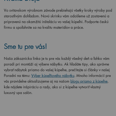
Vo svitavskom výrobnom závode prebiehajú všetky kroky výroby pod
starostlivým dohľadom. Novú skrinku vám odošleme už zostavenú a
pripravenú na okamžitú inštaláciu vo vašej kúpeľni. Podporte českú
firmu a spoľahnite sa na kvalitu materiálov a práce.
Sme tu pre vás!
Naša zákaznícka linka je tu pre vás každý všedný deň a ľahko vám
poradí pri montáži aj výbere nábytku. Ak hľadáte tipy, ako správne
vybrať nábytok priamo do vašej kúpeľne, prečítajte si články v našej
Poradni na tému:
Výber kúpeľňového nábytku
. Mnoho informácií pre
vás pravidelne aktualizujeme aj na našom
blogu priamo z kúpeľne
,
kde nájdete inšpiráciu a rady, ako si z kúpeľne vytvoriť vlastný
luxusný spa salón.