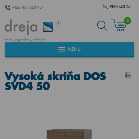
PRIHLÁSIŤ SA
+420 461 653 937
0
český kúpeľňový nábytok
MENU
Vysoká skriňa DOS
SVD4 50