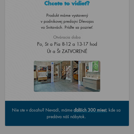
Chcete to vidieť?
Produkt máme vystavený
v podnikovej predajni Dřevojas
vo Svitavách. Príďte sa pozrieť.
Otváracia doba
Po, St a Pia 8-12 a 13-17 hod
Út a Št ZATVORENÉ
Nie ste v dosahu? Nevadí, máme
ďalších 300 miest
, kde sa
predáva náš nábytok.