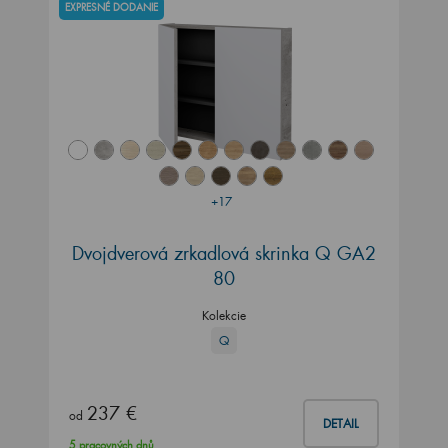
EXPRESNÉ DODANIE
+17
Dvojdverová zrkadlová skrinka Q GA2
80
Kolekcie
Q
237 €
od
DETAIL
5 pracovných dnů