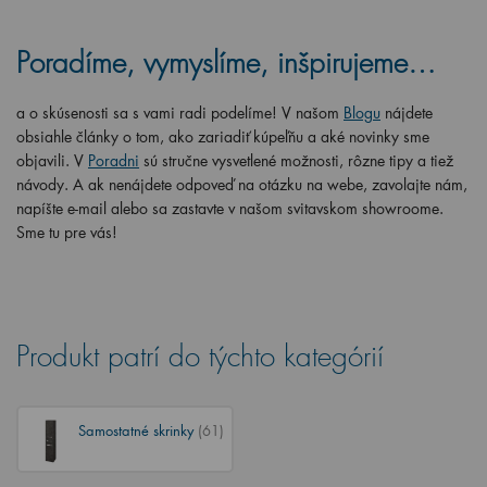
Poradíme, vymyslíme, inšpirujeme…
a o skúsenosti sa s vami radi podelíme! V našom
Blogu
nájdete
obsiahle články o tom, ako zariadiť kúpeľňu a aké novinky sme
objavili. V
Poradni
sú stručne vysvetlené možnosti, rôzne tipy a tiež
návody. A ak nenájdete odpoveď na otázku na webe, zavolajte nám,
napíšte e-mail alebo sa zastavte v našom svitavskom showroome.
Sme tu pre vás!
Produkt patrí do týchto kategórií
Samostatné skrinky
(61)