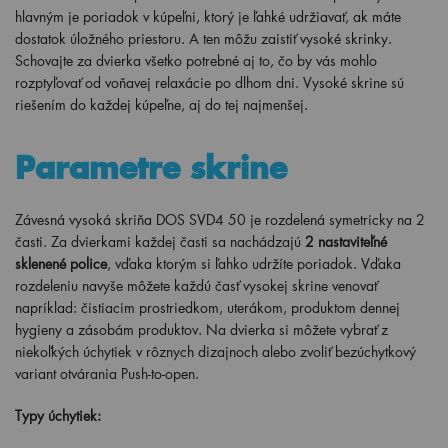
hlavným je poriadok v kúpeľni, ktorý je ľahké udržiavať, ak máte
dostatok úložného priestoru. A ten môžu zaistiť vysoké skrinky.
Schovajte za dvierka všetko potrebné aj to, čo by vás mohlo
rozptyľovať od voňavej relaxácie po dlhom dni. Vysoké skrine sú
riešením do každej kúpeľne, aj do tej najmenšej.
Parametre skrine
Závesná vysoká skriňa DOS SVD4 50 je rozdelená symetricky na 2
časti. Za dvierkami každej časti sa nachádzajú
2 nastaviteľné
sklenené police
, vďaka ktorým si ľahko udržíte poriadok. Vďaka
rozdeleniu navyše môžete každú časť vysokej skrine venovať
napríklad: čistiacim prostriedkom, uterákom, produktom dennej
hygieny a zásobám produktov. Na dvierka si môžete vybrať z
niekoľkých úchytiek v rôznych dizajnoch alebo zvoliť bezúchytkový
variant otvárania Push-to-open.
Typy úchytiek: