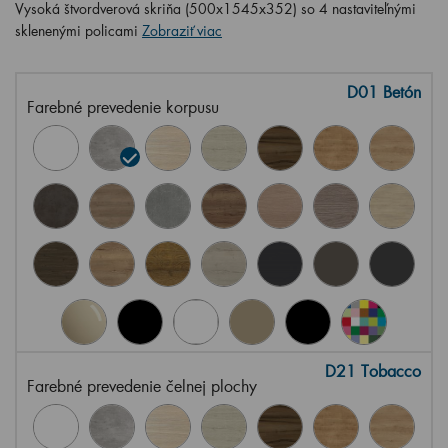
Vysoká štvordverová skriňa (500x1545x352) so 4 nastaviteľnými
sklenenými policami
Zobraziť viac
D01 Betón
Farebné prevedenie korpusu
D21 Tobacco
Farebné prevedenie čelnej plochy