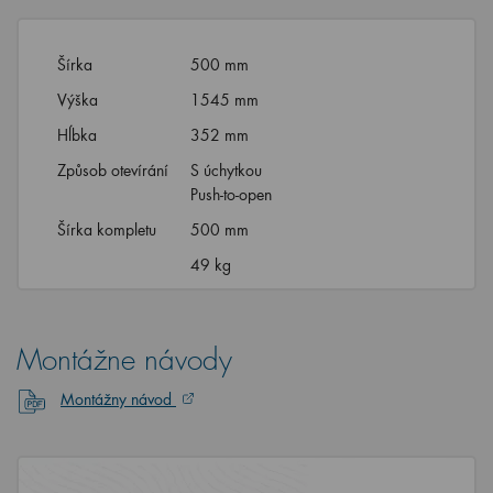
Šírka
500 mm
Výška
1545 mm
Hĺbka
352 mm
Způsob otevírání
S úchytkou
Push-to-open
Šírka kompletu
500 mm
49 kg
Montážne návody
Montážny návod