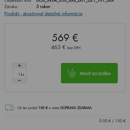
Objednací kód
DOS_SVD4_050_XXX_D01_D21_T01_XXX
Záruka:
5 rokov
Produkt - skopírovať detailné informácie
569 €
463 €
bez DPH
ks
PRIDAŤ DO KOŠÍKA
Už len pridať
150
€
a máte
DOPRAVU ZDARMA
.
0.00
€
/
150
€