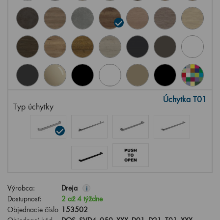
Úchytka T01
Typ úchytky
Výrobca:
Dreja
i
Dostupnosť:
2 až 4 týždne
Objednacie číslo
153502