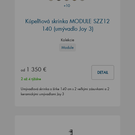
+10
Kúpeľňová skrinka MODULE SZZ12
140
(umývadlo Joy 3)
Kolekcie
Module
1 350 €
od
DETAIL
2 až 4 týždne
Umývadlová skrinka o šírke 140 cm s 2 veľkými zásuvkami a 2
keramickými umývadlami Joy 3