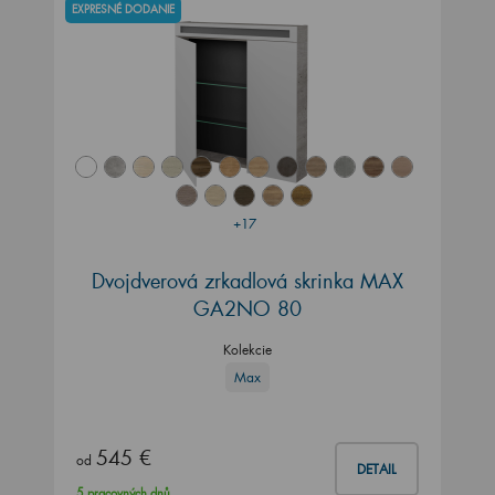
EXPRESNÉ DODANIE
+17
Dvojdverová zrkadlová skrinka MAX
GA2NO 80
Kolekcie
Max
545 €
od
DETAIL
5 pracovných dnů