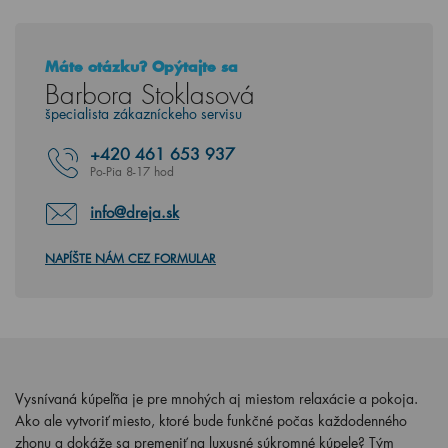
Máte otázku? Opýtajte sa
Barbora Stoklasová
špecialista zákazníckeho servisu
+420
461 653 937
Po-Pia 8-17 hod
info@dreja.sk
NAPÍŠTE NÁM CEZ FORMULAR
Vysnívaná kúpeľňa je pre mnohých aj miestom relaxácie a pokoja.
Ako ale vytvoriť miesto, ktoré bude funkčné počas každodenného
zhonu a dokáže sa premeniť na luxusné súkromné kúpele? Tým