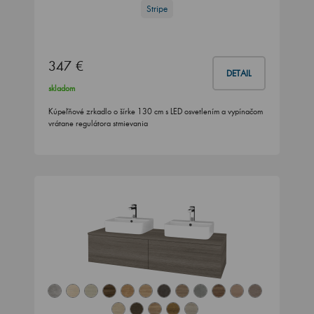
Stripe
347 €
DETAIL
skladom
Kúpeľňové zrkadlo o šírke 130 cm s LED osvetlením a vypínačom
vrátane regulátora stmievania