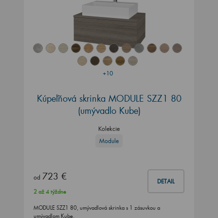
+10
Kúpeľňová skrinka MODULE SZZ1 80
(umývadlo Kube)
Kolekcie
Module
723 €
od
DETAIL
2 až 4 týždne
MODULE SZZ1 80, umývadlová skrinka s 1 zásuvkou a
umývadlom Kube.