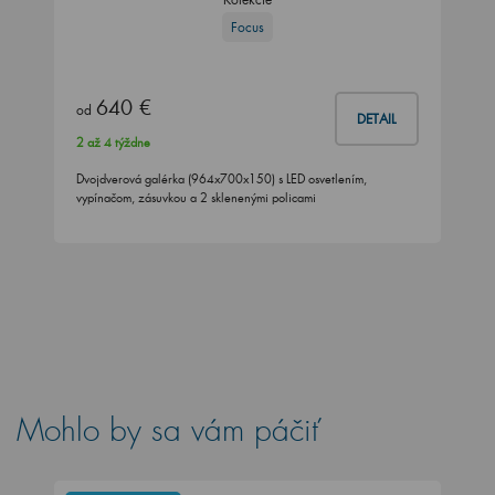
Focus
640 €
od
DETAIL
2 až 4 týždne
Dvojdverová galérka (964x700x150) s LED osvetlením,
vypínačom, zásuvkou a 2 sklenenými policami
Mohlo by sa vám páčiť