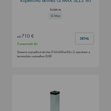
Kúpeľňová skrinka Q MAX SZZ2 80
Kolekcie
Q Max
710 €
od
DETAIL
5 pracovných dní
Závesná umývadlová skrinka (745x560x436) s 2 zásuvkami a
keramickým umývadlom Q 80