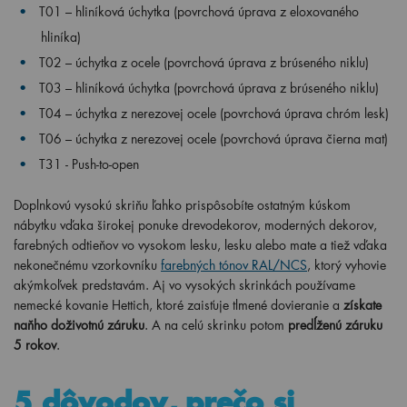
T01 – hliníková úchytka (povrchová úprava z eloxovaného
hliníka)
T02 – úchytka z ocele (povrchová úprava z brúseného niklu)
T03 – hliníková úchytka (povrchová úprava z brúseného niklu)
T04 – úchytka z nerezovej ocele (povrchová úprava chróm lesk)
T06 – úchytka z nerezovej ocele (povrchová úprava čierna mat)
T31 - Push-to-open
Doplnkovú vysokú skriňu ľahko prispôsobíte ostatným kúskom
nábytku vďaka širokej ponuke drevodekorov, moderných dekorov,
farebných odtieňov vo vysokom lesku, lesku alebo mate a tiež vďaka
nekonečnému vzorkovníku
farebných tónov RAL/NCS
, ktorý vyhovie
akýmkoľvek predstavám. Aj vo vysokých skrinkách používame
nemecké kovanie Hettich, ktoré zaisťuje tlmené dovieranie a
získate
naňho doživotnú záruku
. A na celú skrinku potom
predĺženú záruku
5 rokov
.
5 dôvodov, prečo si