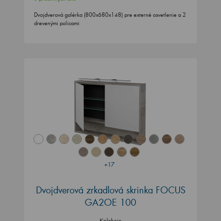
Dvojdverová galérka (800x680x148) pre externé osvetlenie a 2
drevenými policami
+17
Dvojdverová zrkadlová skrinka FOCUS
GA2OE 100
Kolekcie