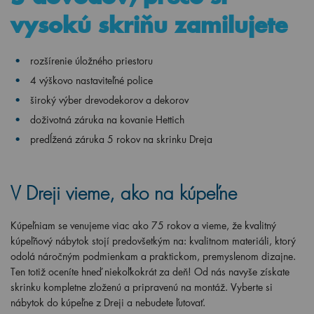
vysokú skriňu zamilujete
rozšírenie úložného priestoru
4 výškovo nastaviteľné police
široký výber drevodekorov a dekorov
doživotná záruka na kovanie Hettich
predĺžená záruka 5 rokov na skrinku Dreja
V Dreji vieme, ako na kúpeľne
Kúpeľniam se venujeme viac ako 75 rokov a vieme, že kvalitný
kúpeľňový nábytok stojí predovšetkým na: kvalitnom materiáli, ktorý
odolá náročným podmienkam a praktickom, premyslenom dizajne.
Ten totiž oceníte hneď niekoľkokrát za deň! Od nás navyše získate
skrinku kompletne zloženú a pripravenú na montáž. Vyberte si
nábytok do kúpeľne z Dreji a nebudete ľutovať.