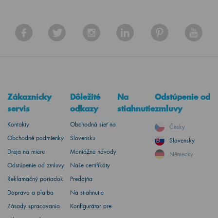
Zákaznícky
Dôležité
Na
Odstúpenie od
servis
odkazy
stiahnutie
zmluvy
Kontakty
Obchodná sieť na
Česky
Obchodné podmienky
Slovensku
Slovensky
Dreja na mieru
Montážne návody
Německy
Odstúpenie od zmluvy
Naše certifikáty
Reklamačný poriadok
Predajňa
Doprava a platba
Na stiahnutie
Zásady spracovania
Konfigurátor pre