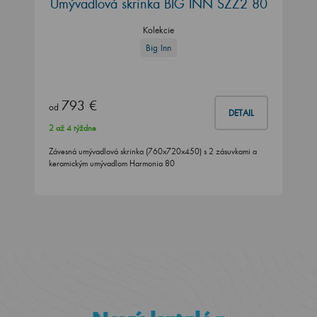
Umývadlová skrinka BIG INN SZZ2 80
Kolekcie
Big Inn
793 €
od
DETAIL
2 až 4 týždne
Závesná umývadlová skrinka (760x720x450) s 2 zásuvkami a
keramickým umývadlom Harmonia 80