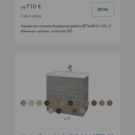
710 €
od
DETAIL
2 až 4 týždne
Asymetricka vstavaná dvojdverová galérka (874x863x140) s 2
sklenenými policami, vnútorným LED…
+17