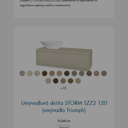
Zrkadlo (1200x650x25) s LED osvetlením a vypínačom vr.
regulátora teploty svetla a stmievania
+10
Umývadlová skriňa STORM SZZ2 120
(umývadlo Triumph)
Kolekcie
Storm