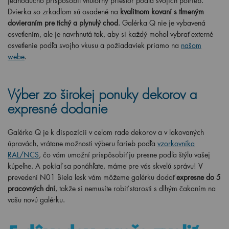
jednoducho prispôsobiť vnútorný priestor podľa svojich potrieb.
Dvierka so zrkadlom sú osadené na
kvalitnom kovaní s tlmeným
dovieraním pre tichý a plynulý chod
. Galérka Q nie je vybavená
osvetlením, ale je navrhnutá tak, aby si každý mohol vybrať externé
osvetlenie podľa svojho vkusu a požiadaviek priamo na
našom
webe
.
Výber zo širokej ponuky dekorov a
expresné dodanie
Galérka Q je k dispozícii v celom rade dekorov a v lakovaných
úpravách, vrátane možnosti výberu farieb podľa
vzorkovníka
RAL/NCS
, čo vám umožní prispôsobiť ju presne podľa štýlu vašej
kúpeľne. A pokiaľ sa ponáhľate, máme pre vás skvelú správu! V
prevedení N01 Biela lesk vám môžeme galérku dodať
expresne do 5
pracovných dní
, takže si nemusíte robiť starosti s dlhým čakaním na
vašu novú galérku.