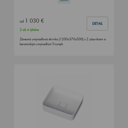
1 030 €
od
DETAIL
2 až 4 týždne
Závesná umývadlová skrinka (1200x370x500) s 2 zásuvkami a
keramickým umývadlom Triumph