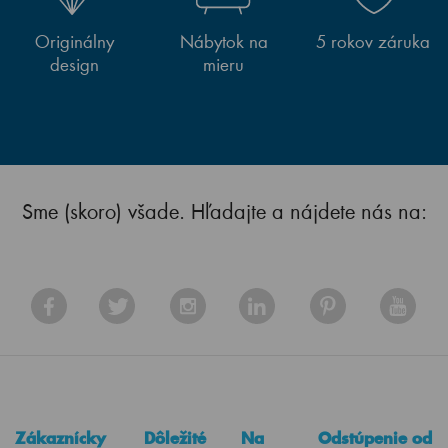
Originálny
Nábytok na
5 rokov záruka
design
mieru
Sme (skoro) všade. Hľadajte a nájdete nás na:
Zákaznícky
Dôležité
Na
Odstúpenie od