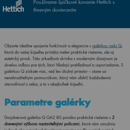
Používame špičkové kovanie Hettich s
tlmeným dovieraním
Objavte ideálne spojenie funkčnosti a elegancie s
galérkou radu Q
,
ktorá do vašej kúpeľne prináša nielen praktické riešenie, ale aj
estetický prvok. Táto zrkadlová skrinka s moderným dizajnom je
skvelou voľbou pre tých, ktorí hľadajú prehľadnosť a usporiadanie. S
galérkou Q získate viac, než len úložný priestor – stane sa
nenahraditeľným pomocníkom, ktorý vám uľahčí každodennú
starostlivosť o seba, a to v akejkoľvek kúpeľni.
Parametre galérky
Dvojdverová galérka Q GA2 80 ponúka praktické riešenie s
2
drevenými výškovo nastaviteľnými policami
, ktoré vám umožnia