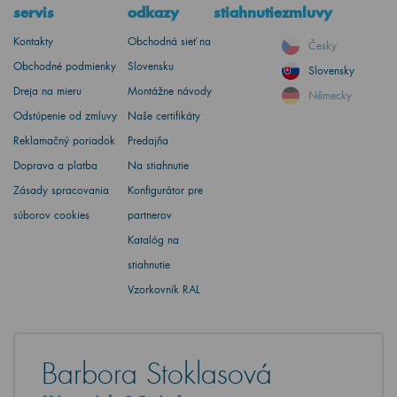
servis
odkazy
stiahnutie
zmluvy
Kontakty
Obchodná sieť na
Česky
Obchodné podmienky
Slovensku
Slovensky
Dreja na mieru
Montážne návody
Německy
Odstúpenie od zmluvy
Naše certifikáty
Reklamačný poriadok
Predajňa
Doprava a platba
Na stiahnutie
Zásady spracovania
Konfigurátor pre
súborov cookies
partnerov
Katalóg na
stiahnutie
Vzorkovník RAL
Barbora Stoklasová