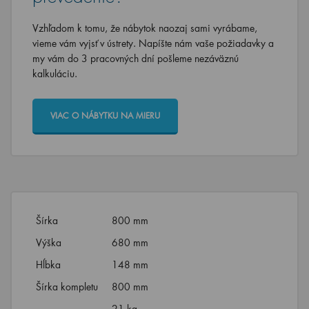
Vzhľadom k tomu, že nábytok naozaj sami vyrábame,
vieme vám vyjsť v ústrety. Napíšte nám vaše požiadavky a
my vám do 3 pracovných dní pošleme nezáväznú
kalkuláciu.
VIAC O NÁBYTKU NA MIERU
Šírka
800 mm
Výška
680 mm
Hĺbka
148 mm
Šírka kompletu
800 mm
21 kg