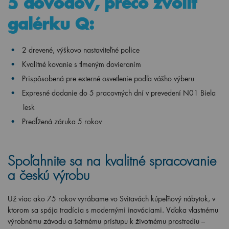
5 dôvodov, prečo zvoliť
galérku Q:
2 drevené, výškovo nastaviteľné police
Kvalitné kovanie s tlmeným dovieraním
Prispôsobená pre externé osvetlenie podľa vášho výberu
Expresné dodanie do 5 pracovných dní v prevedení N01 Biela
lesk
Predĺžená záruka 5 rokov
Spoľahnite sa na kvalitné spracovanie
a českú výrobu
Už viac ako 75 rokov vyrábame vo Svitavách kúpeľňový nábytok, v
ktorom sa spája tradícia s modernými inováciami. Vďaka vlastnému
výrobnému závodu a šetrnému prístupu k životnému prostrediu –