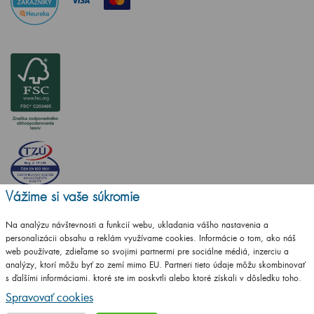
Vážime si vaše súkromie
Na analýzu návštevnosti a funkcií webu, ukladania vášho nastavenia a
personalizácii obsahu a reklám využívame cookies. Informácie o tom, ako náš
web používate, zdieľame so svojimi partnermi pre sociálne médiá, inzerciu a
analýzy, ktorí môžu byť zo zemí mimo EU. Partneri tieto údaje môžu skombinovať
s ďalšími informáciami, ktoré ste im poskytli alebo ktoré získali v dôsledku toho,
Vytvorilo studio
CZECHGROUP.cz
že používate ich služby.
Podrobné informácie
Spravovať cookies