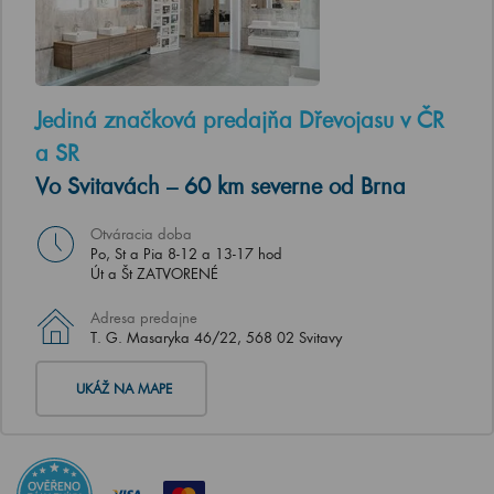
Jediná značková predajňa Dřevojasu v ČR
a SR
Vo Svitavách – 60 km severne od Brna
Otváracia doba
Po, St a Pia 8-12 a 13-17 hod
Út a Št ZATVORENÉ
Adresa predajne
T. G. Masaryka 46/22, 568 02 Svitavy
UKÁŽ NA MAPE