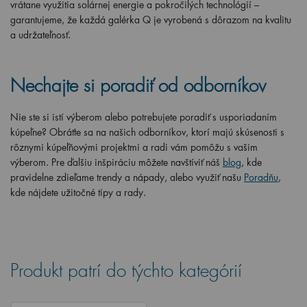
vrátane využitia solárnej energie a pokročilých technológií –
garantujeme, že každá galérka Q je vyrobená s dôrazom na kvalitu
a udržateľnosť.
Nechajte si poradiť od odborníkov
Nie ste si istí výberom alebo potrebujete poradiť s usporiadaním
kúpeľne? Obráťte sa na našich odborníkov, ktorí majú skúsenosti s
rôznymi kúpeľňovými projektmi a radi vám pomôžu s vašim
výberom. Pre ďalšiu inšpiráciu môžete navštíviť náš
blog
, kde
pravidelne zdieľame trendy a nápady, alebo využiť našu
Poradňu
,
kde nájdete užitočné tipy a rady.
Produkt patrí do týchto kategórií