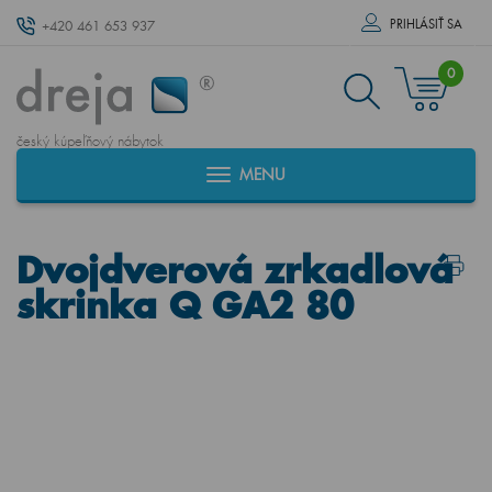
PRIHLÁSIŤ SA
+420 461 653 937
0
český kúpeľňový nábytok
MENU
Dvojdverová zrkadlová
skrinka Q GA2 80