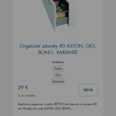
Organizér zásuvky 80 ASTON, GIO,
BONO, VARIANTE
Kolekcie
Aston
Gio
Variante
29 €
DETAIL
2 až 4 týždne
Doplnkový organizér značky HETTICH do zásuvky o rozmere 80
cm. Vhodný pre rady ASTON, GIO, BONO,…