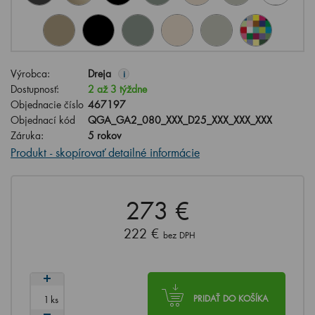
Výrobca:
Dreja
i
Dostupnosť:
2 až 3 týždne
Objednacie číslo
467197
Objednací kód
QGA_GA2_080_XXX_D25_XXX_XXX_XXX
Záruka:
5 rokov
Produkt - skopírovať detailné informácie
273 €
222 €
bez DPH
ks
PRIDAŤ DO KOŠÍKA