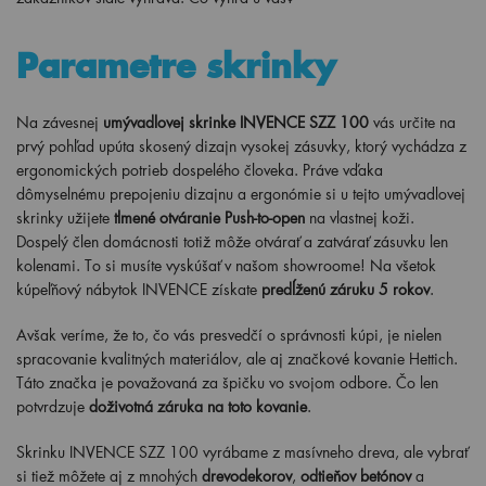
Parametre skrinky
Na závesnej
umývadlovej skrinke INVENCE SZZ 100
vás určite na
prvý pohľad upúta skosený dizajn vysokej zásuvky, ktorý vychádza z
ergonomických potrieb dospelého človeka. Práve vďaka
dômyselnému prepojeniu dizajnu a ergonómie si u tejto umývadlovej
skrinky užijete
tlmené otváranie Push-to-open
na vlastnej koži.
Dospelý člen domácnosti totiž môže otvárať a zatvárať zásuvku len
kolenami. To si musíte vyskúšať v našom showroome! Na všetok
kúpeľňový nábytok INVENCE získate
predĺženú záruku 5 rokov
.
Avšak veríme, že to, čo vás presvedčí o správnosti kúpi, je nielen
spracovanie kvalitných materiálov, ale aj značkové kovanie Hettich.
Táto značka je považovaná za špičku vo svojom odbore. Čo len
potvrdzuje
doživotná záruka na toto kovanie
.
Skrinku INVENCE SZZ 100 vyrábame z masívneho dreva, ale vybrať
si tiež môžete aj z mnohých
drevodekorov
,
odtieňov betónov
a