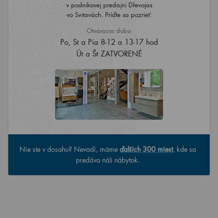
v podnikovej predajni Dřevojas
vo Svitavách. Príďte sa pozrieť.
Otváracia doba
Po, St a Pia 8-12 a 13-17 hod
Út a Št ZATVORENÉ
Nie ste v dosahu? Nevadí, máme
ďalších 300 miest
, kde sa
predáva náš nábytok.