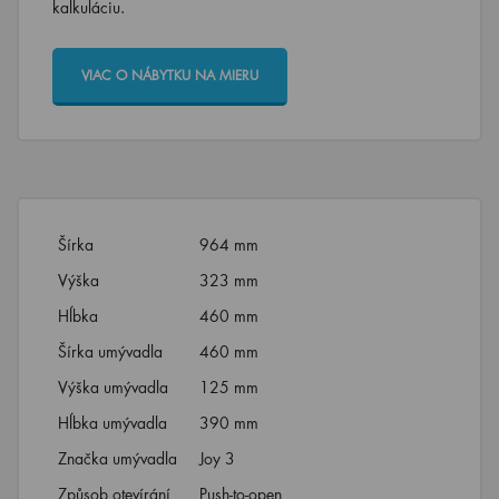
kalkuláciu.
VIAC O NÁBYTKU NA MIERU
Šírka
964 mm
Výška
323 mm
Hĺbka
460 mm
Šírka umývadla
460 mm
Výška umývadla
125 mm
Hĺbka umývadla
390 mm
Značka umývadla
Joy 3
Způsob otevírání
Push-to-open