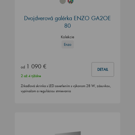
Dvojdverová galérka ENZO GA2OE
80
Kolekcie
Enzo
1 090 €
od
DETAIL
2 až 4 týždne
Zrkadlová skrinka s LED osvetlením s výkonom 28 W, zásuvkou,
vypínačom a reguláciou stmievania