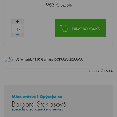
963 €
bez DPH
ks
PRIDAŤ DO KOŠÍKA
Už len pridať
150
€
a máte
DOPRAVU ZDARMA
.
0.00
€
/
150
€
Máte otázku? Opýtajte sa
Barbora Stoklasová
špecialista zákazníckeho servisu