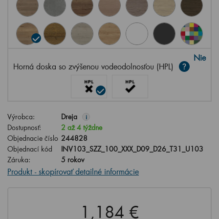
Nie
Horná doska so zvýšenou vodeodolnosťou (HPL)
Výrobca:
Dreja
i
Dostupnosť:
2 až 4 týždne
Objednacie číslo
244828
Objednací kód
INV103_SZZ_100_XXX_D09_D26_T31_U103
Záruka:
5 rokov
Produkt - skopírovať detailné informácie
1,184 €