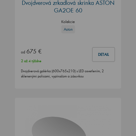
Dvojdverová zrkadlová skrinka ASTON
GA2OE 60
Kolekcie
Aston
675 €
od
DETAIL
2 až 4 týždne
Dvojdverová galérka (600x765x210) s LED osvetlením, 2
sklenenými policami, vypínačom a zásuvkou