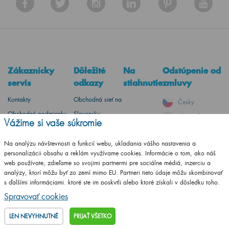
Zákaznícky
Dôležité
Na
Odstúpenie od
servis
odkazy
stiahnutie
zmluvy
Kontakty
Obchodná sieť na
Česky
Obchodné podmienky
Slovensku
Slovensky
Vážime si vaše súkromie
Dreja na mieru
Montážne návody
Německy
Odstúpenie od zmluvy
Naše certifikáty
Na analýzu návštevnosti a funkcií webu, ukladania vášho nastavenia a
personalizácii obsahu a reklám využívame cookies. Informácie o tom, ako náš
Reklamačný poriadok
Predajňa
web používate, zdieľame so svojimi partnermi pre sociálne médiá, inzerciu a
Doprava a platba
Na stiahnutie
analýzy, ktorí môžu byť zo zemí mimo EU. Partneri tieto údaje môžu skombinovať
s ďalšími informáciami, ktoré ste im poskytli alebo ktoré získali v dôsledku toho,
Zásady spracovania
Konfigurátor pre
že používate ich služby.
Podrobné informácie
Spravovať cookies
súborov cookies
partnerov
Katalóg na
LEN NEVYHNUTNÉ
PRIJAŤ VŠETKO
stiahnutie