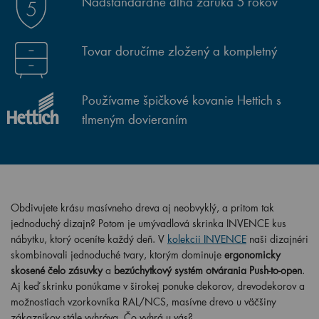
Nadštandardne dlhá záruka 5 rokov
Tovar doručíme zložený a kompletný
Používame špičkové kovanie Hettich s
tlmeným dovieraním
Obdivujete krásu masívneho dreva aj neobvyklý, a pritom tak
jednoduchý dizajn? Potom je umývadlová skrinka INVENCE kus
nábytku, ktorý oceníte každý deň. V
kolekcii INVENCE
naši dizajnéri
skombinovali jednoduché tvary, ktorým dominuje
ergonomicky
skosené čelo zásuvky
a
bezúchytkový systém otvárania Push-to-open
.
Aj keď skrinku ponúkame v širokej ponuke dekorov, drevodekorov a
možnostiach vzorkovníka RAL/NCS, masívne drevo u väčšiny
zákazníkov stále vyhráva. Čo vyhrá u vás?