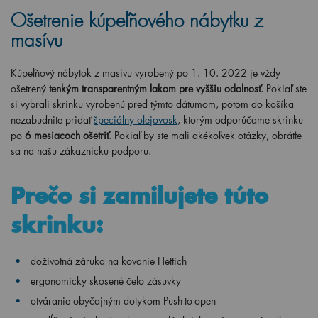
Ošetrenie kúpeľňového nábytku z
masívu
Kúpeľňový nábytok z masívu vyrobený po 1. 10. 2022 je vždy
ošetrený
tenkým transparentným lakom pre vyššiu odolnosť
. Pokiaľ ste
si vybrali skrinku vyrobenú pred týmto dátumom, potom do košíka
nezabudnite pridať
špeciálny olejovosk
, ktorým odporúčame skrinku
po
6 mesiacoch ošetriť
. Pokiaľ by ste mali akékoľvek otázky, obráťte
sa na našu zákaznícku podporu.
Prečo si zamilujete túto
skrinku:
doživotná záruka na kovanie Hettich
ergonomicky skosené čelo zásuvky
otváranie obyčajným dotykom Push-to-open