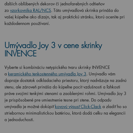
ďalších obľúbených dekorov či jednofarebných odtieňov
zo
vzorkovníka RAL/NCS
. Táto umývadlová skrinka prináša do
vašej kúpeľne ako dizajn, tak aj praktickú stránku, ktorú oceníte pri
každodennom používaní.
Umývadlo
Joy 3 v
cene skrinky
INVENCE
Vyberte si kombináciu netypického tvaru skrinky INVENCE
a
keramického tenkostenného umývadla Joy 3
. Umývadlo vám
dopraje dostatok odkladacieho priestoru, ktorý nadväzuje na zadnú
stenu, ale zároveň prináša do kúpeľne pocit vzdušnosti a ľahkosti
práve svojimi tenkými stenami a zaoblenými rohmi. Umývadlo Joy 3
je prispôsobené pre umiestnenie tesne pri stene. Do odpadu
umývadla je možné dokúpiť
kovovú výpusť Click-Clack
a zladiť ho so
striebornou minimalistickou batériou, ktorá dodá celku na elegancii
a jednoduchosti.