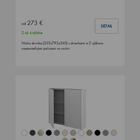
273 €
od
DETAIL
2 až 4 týždne
Nízka skrinka (335x793x360) s dvierkami a 2 výškovo
nastaviteľnými policami vo vnútri