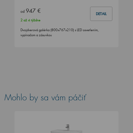
947 €
od
DETAIL
2 až 4 týždne
Dvojdverová galérka (800x767x210) s LED osvetlením,
vypínačom a zásuvkou
Mohlo by sa vám páčiť