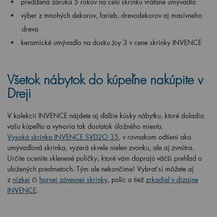
predĺžená záruka 5 rokov na celú skrinku vrátane umývadla
výber z mnohých dekorov, farieb, drevodekorov aj masívneho
dreva
keramické umývadlo na dosku Joy 3 v cene skrinky INVENCE
Všetok nábytok do kúpeľne nakúpite v
Dreji
V kolekcii INVENCE nájdete aj ďalšie kúsky nábytku, ktoré doladia
vašu kúpeľňu a vytvoria tak dostatok úložného miesta.
Vysoká
skrinka INVENCE SVD2O 35
, v rovnakom odtieni ako
umývadlová skrinka, vyzerá skvele nielen zvonku, ale aj zvnútra.
Určite oceníte sklenené poličky, ktoré vám doprajú väčší prehľad o
uložených predmetoch. Tým ale nekončíme! Vybrať si môžete aj
z
nízkej
či
hornej závesnej skrinky
, políc a tiež
zrkadiel v dizajne
INVENCE
.