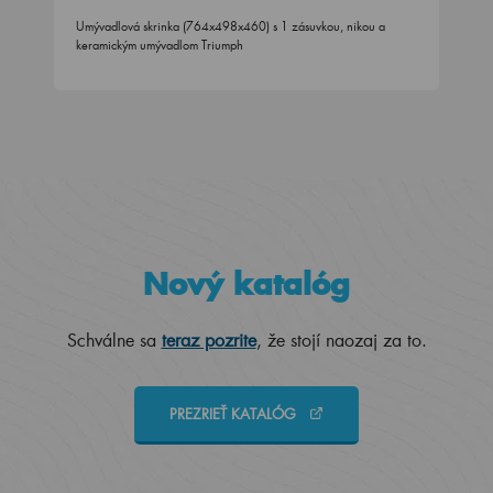
Umývadlová skrinka (764x498x460) s 1 zásuvkou, nikou a
keramickým umývadlom Triumph
Nový katalóg
Schválne sa
teraz pozrite
, že stojí naozaj za to.
PREZRIEŤ KATALÓG