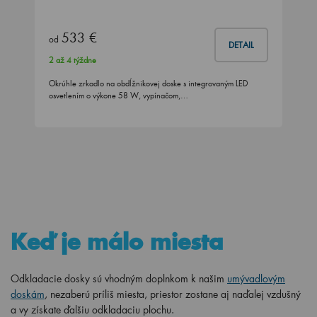
533 €
od
DETAIL
2 až 4 týždne
Okrúhle zrkadlo na obdĺžnikovej doske s integrovaným LED
osvetlením o výkone 58 W, vypínačom,…
Keď je málo miesta
Odkladacie dosky sú vhodným doplnkom k našim
umývadlovým
doskám
, nezaberú príliš miesta, priestor zostane aj naďalej vzdušný
a vy získate ďalšiu odkladaciu plochu.