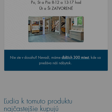
Po, St a Pia 8-12 a 13-17 hod
Út a Št ZATVORENÉ
Nie ste v dosahu? Nevadí, máme
ďalších 300 miest
, kde sa
predáva náš nábytok.
Ľudia k tomuto produktu
najčastejšie kupujú