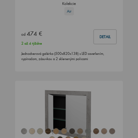
Kolekcie
Air
474 €
od
DETAIL
2 až 4 týždne
Jednodverová galérka (500x820x138) s LED osvetlením,
vypínačom, zásuvkou a 2 sklenenými policami