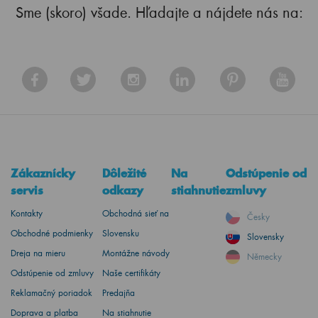
Sme (skoro) všade. Hľadajte a nájdete nás na:
Zákaznícky
Dôležité
Na
Odstúpenie od
servis
odkazy
stiahnutie
zmluvy
Kontakty
Obchodná sieť na
Česky
Obchodné podmienky
Slovensku
Slovensky
Dreja na mieru
Montážne návody
Německy
Odstúpenie od zmluvy
Naše certifikáty
Reklamačný poriadok
Predajňa
Doprava a platba
Na stiahnutie