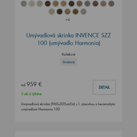
+4
Umývadlová skrinka INVENCE SZZ
100 (umývadlo Harmonia)
Kolekcie
Invence
959 €
od
DETAIL
2 až 4 týždne
Umývadlová skrinka (960x305x454) s 1 zásuvkou a keramickým
umývadlom Harmonia 100