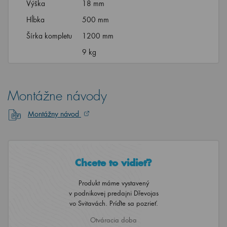
Výška
18 mm
Hĺbka
500 mm
Šírka kompletu
1200 mm
9 kg
Montážne návody
Montážny návod
Chcete to vidieť?
Produkt máme vystavený
v podnikovej predajni Dřevojas
vo Svitavách. Príďte sa pozrieť.
Otváracia doba