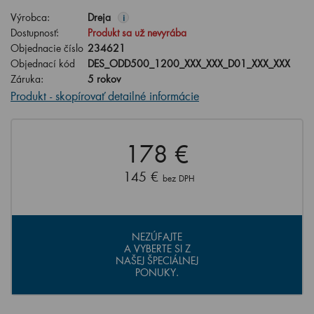
Výrobca:
Dreja
i
Dostupnosť:
Produkt sa už nevyrába
Objednacie číslo
234621
Objednací kód
DES_ODD500_1200_XXX_XXX_D01_XXX_XXX
Záruka:
5 rokov
Produkt - skopírovať detailné informácie
178 €
145 €
bez DPH
NEZÚFAJTE
A VYBERTE SI Z
NAŠEJ ŠPECIÁLNEJ
PONUKY.