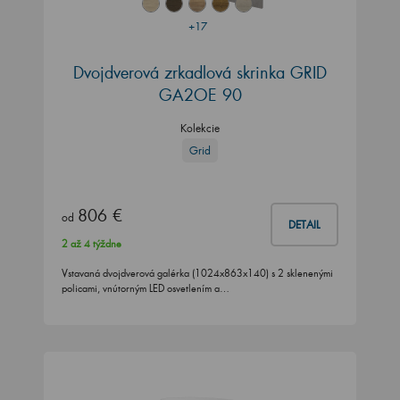
+17
Dvojdverová zrkadlová skrinka GRID
GA2OE 90
Kolekcie
Grid
806 €
od
DETAIL
2 až 4 týždne
Vstavaná dvojdverová galérka (1024x863x140) s 2 sklenenými
policami, vnútorným LED osvetlením a…