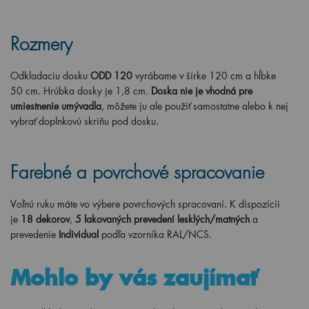
Rozmery
Odkladaciu dosku
ODD 120
vyrábame v šírke 120 cm a hĺbke
50 cm. Hrúbka dosky je 1,8 cm.
Doska nie je vhodná pre
umiestnenie umývadla
, môžete ju ale použiť samostatne alebo k nej
vybrať doplnkovú skriňu pod dosku.
Farebné a povrchové spracovanie
Voľnú ruku máte vo výbere povrchových spracovaní. K dispozícii
je
18 dekorov
,
5 lakovaných prevedení lesklých/matných
a
prevedenie
Individual
po
dľa vzorníka RAL/NCS.
Mohlo by vás zaujímať