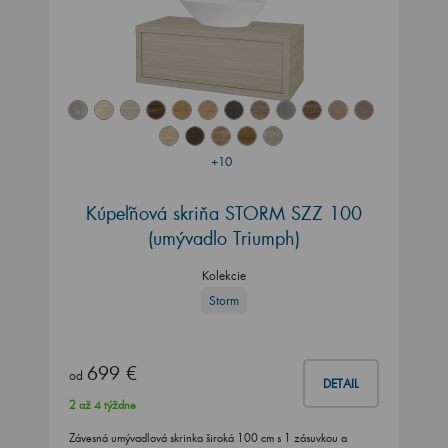
+10
Kúpeľňová skriňa STORM SZZ 100
(umývadlo Triumph)
Kolekcie
Storm
699 €
od
DETAIL
2 až 4 týždne
Závesná umývadlová skrinka široká 100 cm s 1 zásuvkou a