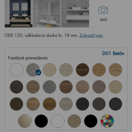
ďalší
ODD 120, odkladacia doska hr. 18 mm.
Zobraziť viac
D01 Betón
Farebné prevedenie