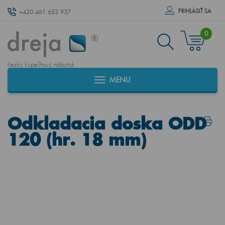
PRIHLÁSIŤ SA
+420 461 653 937
0
český kúpeľňový nábytok
MENU
Odkladacia doska ODD
120 (hr. 18 mm)