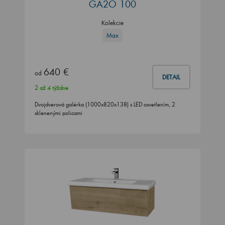
GA2O 100
Kolekcie
Max
640 €
od
DETAIL
2 až 4 týždne
Dvojdverová galérka (1000x820x138) s LED osvetlením, 2
sklenenými policami