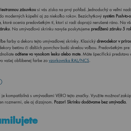
riestrannou zásuvkou
si vás získa na prvý pohľad. Jednoduchý a veľmi nad
iť do moderných kúpeľní aj za niekoľko rokov. Bezúchytkový
systém Push-to-
e
, ktoré ocenia predovšetkým tí, ktorí si radi doprajú nerušené ráno. Na vš
záruku
. Na umývadlovú skrinku navyše poskytujeme
predĺženú záruku 5 ro
be farby a dekoru tejto umývadlovej skrinky. Klasický
drevodekor v príro
dekory betónu či ďalších povrchov budú skvelou voľbou. Predovšetkým pre t
dnoliate
odtiene vo vysokom lesku alebo mate
. Máte špecifickú predstavu 
o vašej obľúbenej farbe zo
vzorkovníka RAL/NCS
.
O
kompatibilná s umývadlami VERO tejto značky. Využite možnosť zakúpi
len rozmermi, ale aj dizajnom.
Pozor! Skrinku dodávame bez umývadla
.
amilujete