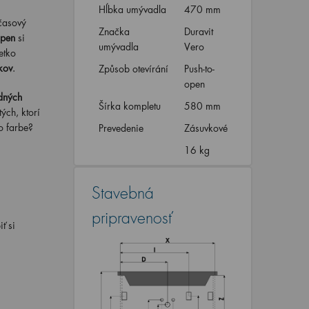
Hĺbka umývadla
470 mm
časový
Značka
Duravit
open
si
umývadla
Vero
etko
kov
.
Způsob otevírání
Push-to-
open
dných
Šírka kompletu
580 mm
ých, ktorí
o farbe?
Prevedenie
Zásuvkové
16 kg
Stavebná
pripravenosť
ť si