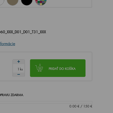
060_XXX_D01_D01_T31_XXX
nformácie
ks
PRIDAŤ DO KOŠÍKA
PRAVU ZDARMA
.
0.00
€
/
150
€