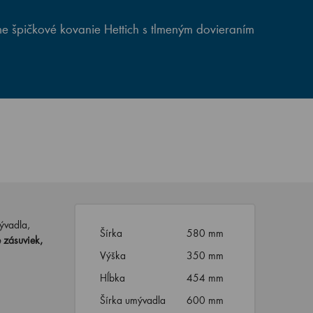
e špičkové kovanie Hettich s tlmeným dovieraním
ývadla,
Šírka
580 mm
 zásuviek,
Výška
350 mm
Hĺbka
454 mm
Šírka umývadla
600 mm