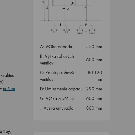
A: Výška odpadu
550 mm
B: Výška rohových
600 mm
ventilov
C: Rozstup rohových
80-120
kvalitné
ventilov
mm
kú
v
našom
D: Umiestnenie odpadu
290 mm
G: Výška zavěšení
600 mm
J: Výška umývadla
860 mm
a tipy
,