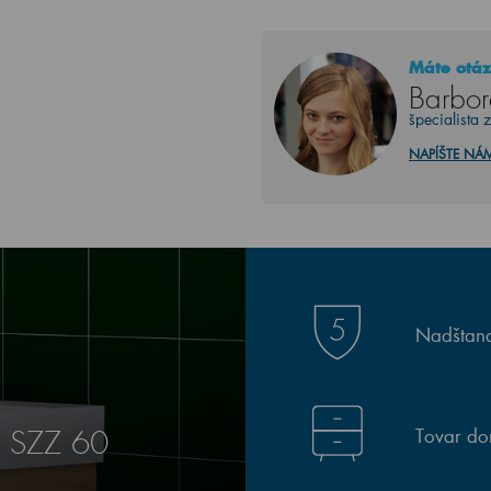
Máte otáz
Barbor
špecialista 
NAPÍŠTE NÁ
Nadštand
Tovar do
E SZZ 60