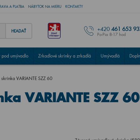
RAVA A PLATBA
NÁBYTOK NA MIERU
KONTAKTY
+420
461 653 93
HĽADAŤ
Po-Pia 8-17 hod
 pod umývadlo
Zrkadlové skrinky a zrkadlá
Umývadlá
Dopl
 skrinka VARIANTE SZZ 60
nka VARIANTE SZZ 60