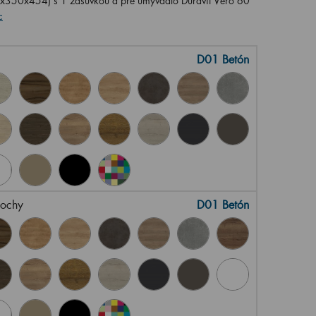
x350x454) s 1 zásuvkou a pre umývadlo Duravit Vero 60
c
D01 Betón
lochy
D01 Betón