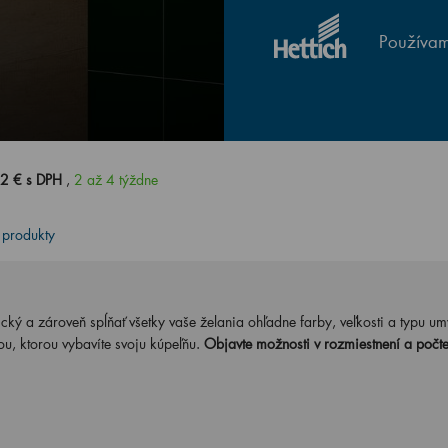
Používam
2 € s DPH
,
2 až 4 týždne
 produkty
cký a zároveň spĺňať všetky vaše želania ohľadne farby, veľkosti a typu um
, ktorou vybavíte svoju kúpeľňu.
Objavte možnosti v rozmiestnení a počte