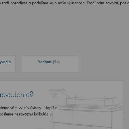
m radi poradíme a podelíme sa o naše skúsenosti. Stačí nám zavolať, posla
ývadlo
Variante
(94)
revedenie?
eme vám vyjsť v ústrety. Napíšte
ošleme nezáväznú kalkuláciu.