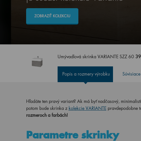
ZOBRAZIŤ KOLEKCIU
Umývadlová skrinka VARIANTE SZZ 60
39
Popis a rozmery výrobku
Súvisiace
Hľadáte ten pravý variant? Ak má byť nadčasový, minimalisti
potom bude skrinka z
kolekcie VARIANTE
pravdepodobne tou
rozmeroch a farbách!
Parametre skrinky