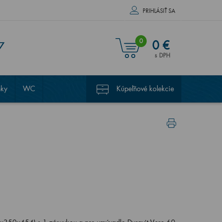
PRIHLÁSIŤ SA
0
0 €
7
s DPH
nky
WC
Kúpeľňové kolekcie