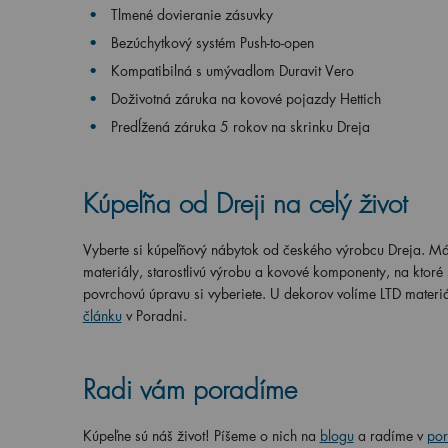
Tlmené dovieranie zásuvky
Bezúchytkový systém Push-to-open
Kompatibilná s umývadlom Duravit Vero
Doživotná záruka na kovové pojazdy Hettich
Predĺžená záruka 5 rokov na skrinku Dreja
Kúpeľňa od Dreji na celý život
Vyberte si kúpeľňový nábytok od českého výrobcu Dreja. Má
materiály, starostlivú výrobu a kovové komponenty, na ktor
povrchovú úpravu si vyberiete. U dekorov volíme LTD materi
článku
v Poradni.
R
adi vám poradíme
Kúpeľne sú náš život! Píšeme o nich na
blogu
a radíme v
por