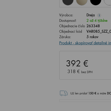
Výrobca:
Dreja
i
Dostupnosť:
2 až 4 týždne
Objednacie číslo
263348
Objednací kód
VAR085_SZZ_
Záruka:
5 rokov
Produkt - skopírovať detailné i
392 €
318 €
bez DPH
Už len pridať
150
€
a máte
DO