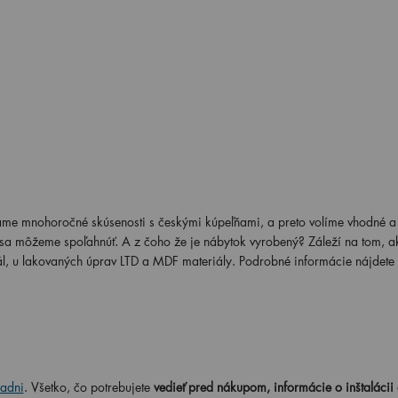
me mnohoročné skúsenosti s českými kúpeľňami, a preto volíme vhodné a 
é sa môžeme spoľahnúť.
A z čoho že je nábytok vyrobený? Záleží na tom, a
ál, u lakovaných úprav LTD a MDF materiály. Podrobné informácie nájdete 
adni
. Všetko, čo potrebujete
vedieť pred nákupom, informácie o inštalácii 