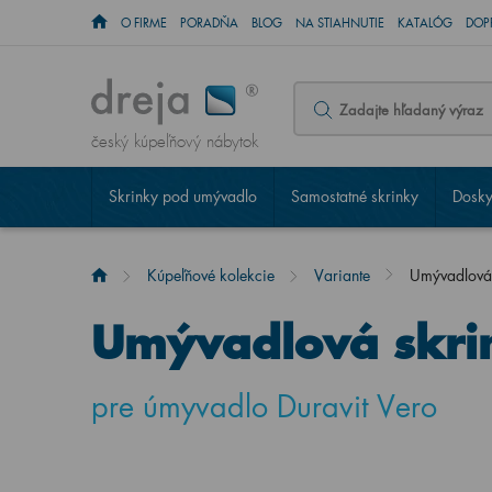
O FIRME
PORADŇA
BLOG
NA STIAHNUTIE
KATALÓG
DOP
český kúpeľňový nábytok
Skrinky pod umývadlo
Samostatné skrinky
Dosky
Kúpeľňové kolekcie
Variante
Umývadlová
Umývadlová skri
pre úmyvadlo Duravit Vero