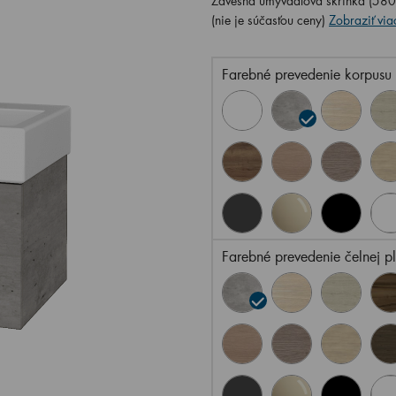
Závesná umývadlová skrinka (580
(nie je súčasťou ceny)
Zobraziť via
Farebné prevedenie korpusu
Farebné prevedenie čelnej p