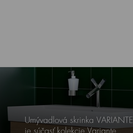
Umývadlová skrinka VARIANT
je súčasť kolekcie Variante