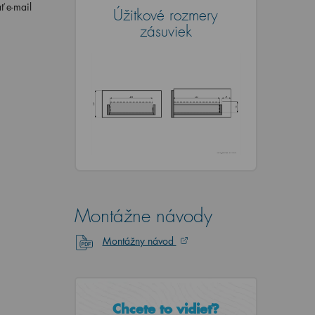
ť e-mail
Úžitkové rozmery
zásuviek
Montážne návody
Montážny návod
Chcete to vidieť?