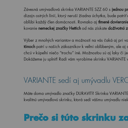
Závesná umývadlová skrinka VARIANTE SZZ 60 s
jednou p
dizajn ostrých línií, ktorý neruší žiadna úchytka, bude patr
obľúbi každý člen domácnosti. Rovnako aj
tlmené dovierani
kovanie
nemeckej značky Hettich
od nás získate
doživotnú 
Výber z mnohých variantov a možností na vás čaká aj pri voľ
tónoch
patrí u našich zákazníkov k veľmi obľúbeným, ale aj 
chcú v kúpeľni niečo “trochu” iné. Možnosťou sú aj laky či je
Dokážeme ju splniť! Radi vám vyrobíme skrinku VARIANTE v
VARIANTE sedí aj umývadlu VER
Máte doma umývadlo značky DURAVIT? Skrinka VARIANTE je 
kvalitnú umývadlovú skrinku, ktorá sedí vášmu umývadlu nie
Prečo si túto skrinku z