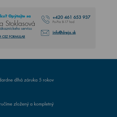
ku? Opýtajte sa
+420
461 653 937
a Stoklasová
Po-Pia 8-17 hod
zákazníckeho servisu
info@dreja.sk
M CEZ FORMULAR
ardne dlhá záruka 5 rokov
ručíme zložený a kompletný