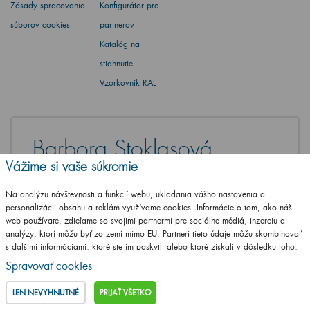
Zásady spracovania
Konfigurátor pre
súborov cookies
partnerov
Katalóg na
stiahnutie
Vzorkovník RAL
Barbora Stoklasová
Vážime si vaše súkromie
Máte otázku? Opýtajte sa
Na analýzu návštevnosti a funkcií webu, ukladania vášho nastavenia a
+420
461 653 937
personalizácii obsahu a reklám využívame cookies. Informácie o tom, ako náš
Po-Pia 8-17 hod
web používate, zdieľame so svojimi partnermi pre sociálne médiá, inzerciu a
analýzy, ktorí môžu byť zo zemí mimo EU. Partneri tieto údaje môžu skombinovať
info@dreja.sk
s ďalšími informáciami, ktoré ste im poskytli alebo ktoré získali v dôsledku toho,
že používate ich služby.
Podrobné informácie
Spravovať cookies
NAPÍŠTE VAŠU OTÁZKU
LEN NEVYHNUTNÉ
PRIJAŤ VŠETKO