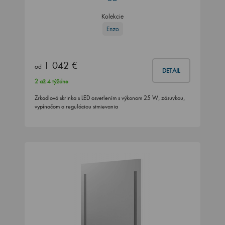
Kolekcie
Enzo
1 042 €
od
DETAIL
2 až 4 týždne
Zrkadlová skrinka s LED osvetlením s výkonom 25 W, zásuvkou,
vypínačom a reguláciou stmievania