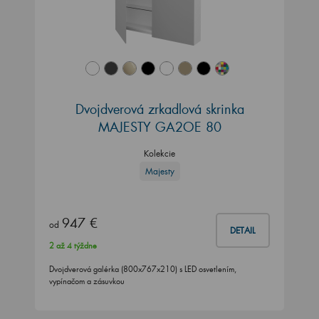
Dvojdverová zrkadlová skrinka
MAJESTY GA2OE 80
Kolekcie
Majesty
947 €
od
DETAIL
2 až 4 týždne
Dvojdverová galérka (800x767x210) s LED osvetlením,
vypínačom a zásuvkou