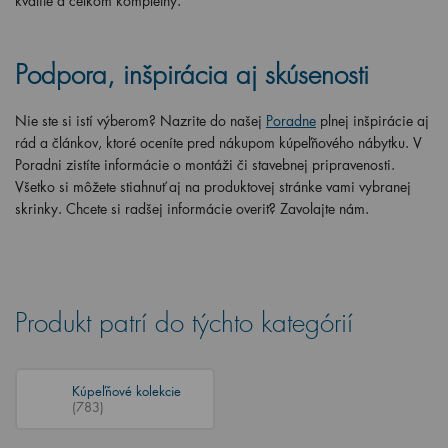
kvalite a celkom kompletný.
Podpora, inšpirácia aj skúsenosti
Nie ste si istí výberom? Nazrite do našej
Poradne
plnej inšpirácie aj
rád a článkov, ktoré oceníte pred nákupom kúpeľňového nábytku. V
Poradni zistíte informácie o montáži či stavebnej pripravenosti.
Všetko si môžete stiahnuť aj na produktovej stránke vami vybranej
skrinky. Chcete si radšej informácie overiť? Zavolajte nám.
Produkt patrí do týchto kategórií
Kúpeľňové kolekcie
(783)