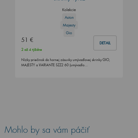
Kolekcie
Aston
Majesty
Gio
51 €
DETAIL
2 až 4 týždne
Nízky priečinok do hornej zásuvky umývadlovej skrinky GIO,
MAJESTY a VARIANTE SZZ2 60 (umývadlo…
Mohlo by sa vám páčiť