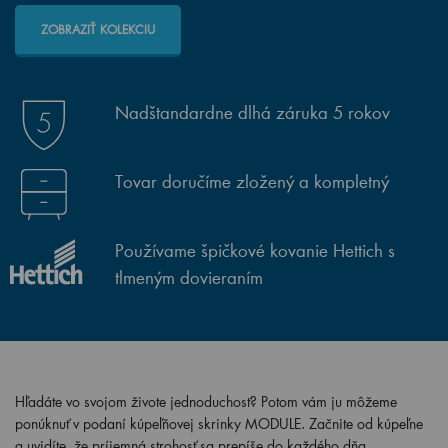
ZOBRAZIŤ KOLEKCIU
Nadštandardne dlhá záruka 5 rokov
Tovar doručíme zložený a kompletný
Používame špičkové kovanie Hettich s
tlmeným dovieraním
Hľadáte vo svojom živote jednoduchosť? Potom vám ju môžeme
ponúknuť v podaní kúpeľňovej skrinky MODULE. Začnite od kúpeľne
a uvidíte, že príjemná strohosť sa prepíše do každého dňa.