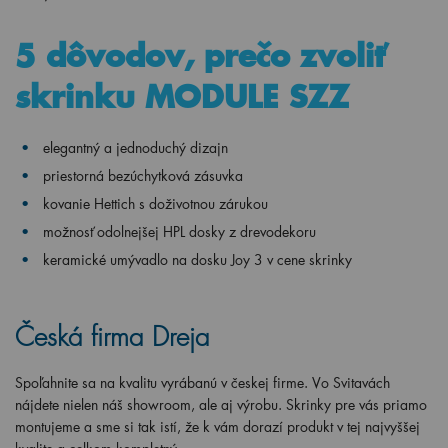
5 dôvodov, prečo zvoliť
skrinku MODULE SZZ
elegantný a jednoduchý dizajn
priestorná bezúchytková zásuvka
kovanie Hettich s doživotnou zárukou
možnosť odolnejšej HPL dosky z drevodekoru
keramické umývadlo na dosku Joy 3 v cene skrinky
Česká firma Dreja
Spoľahnite sa na kvalitu vyrábanú v českej firme. Vo Svitavách
nájdete nielen náš showroom, ale aj výrobu. Skrinky pre vás priamo
montujeme a sme si tak istí, že k vám dorazí produkt v tej najvyššej