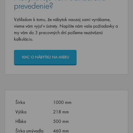
prevedenie?
Vzhľadom k tomu, že nábytok naozaj sami vyrábame,
vieme vám vyjsť v ústrety. Napíšte nám vaše požiadavky a
my vám do 3 pracovných dní pošleme nezáväznú
kalkuláciu.
VIAC O NÁBYTKU NA MIERU
Šírka
1000 mm
Výška
218 mm
Hĺbka
500 mm
Šírka umývadla
460 mm