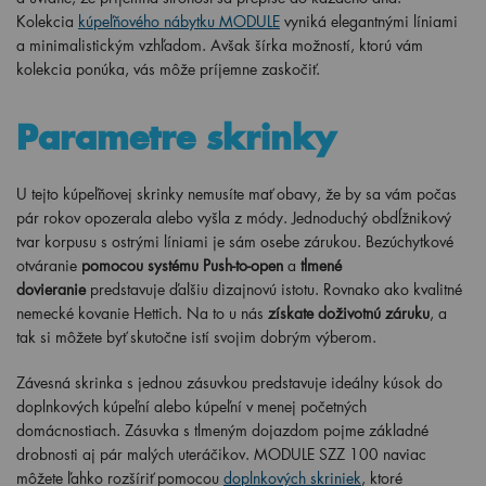
Kolekcia
kúpeľňového nábytku MODULE
vyniká elegantnými líniami
a minimalistickým vzhľadom. Avšak šírka možností, ktorú vám
kolekcia ponúka, vás môže príjemne zaskočiť.
Parametre skrinky
U tejto kúpeľňovej skrinky nemusíte mať obavy, že by sa vám počas
pár rokov opozerala alebo vyšla z módy. Jednoduchý obdĺžnikový
tvar korpusu s ostrými líniami je sám osebe zárukou. Bezúchytkové
otváranie
pomocou systému Push-to-open
a
tlmené
dovieranie
predstavuje ďalšiu dizajnovú istotu. Rovnako ako kvalitné
nemecké kovanie Hettich. Na to u nás
získate doživotnú záruku
, a
tak si môžete byť skutočne istí svojim dobrým výberom.
Závesná skrinka s jednou zásuvkou predstavuje ideálny kúsok do
doplnkových kúpeľní alebo kúpeľní v menej početných
domácnostiach. Zásuvka s tlmeným dojazdom pojme základné
drobnosti aj pár malých uteráčikov. MODULE SZZ 100 naviac
môžete ľahko rozšíriť pomocou
doplnkových skriniek
, ktoré