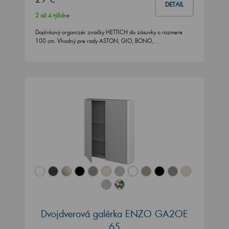
DETAIL
2 až 4 týždne
Doplnkový organizér značky HETTICH do zásuvky o rozmere
100 cm. Vhodný pre rady ASTON, GIO, BONO,…
Dvojdverová galérka ENZO GA2OE
65