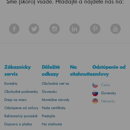
Sme (skoro) všade. Hľadajte a nájdete nás na:
Zákaznícky
Dôležité
Na
Odstúpenie od
servis
odkazy
stiahnutie
zmluvy
Kontakty
Obchodná sieť na
Česky
Obchodné podmienky
Slovensku
Slovensky
Dreja na mieru
Montážne návody
Německy
Odstúpenie od zmluvy
Naše certifikáty
Reklamačný poriadok
Predajňa
Doprava a platba
Na stiahnutie