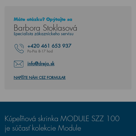
Máte otázku? Opýtajte sa
Barbora Stoklasová
špecialista zákazníckeho servisu
+420
461 653 937
Po-Pia 8-17 hod
info@dreja.sk
NAPÍŠTE NÁM CEZ FORMULAR
Kúpeľňová skrinka MODULE SZZ 100
je súčasť kolekcie Module