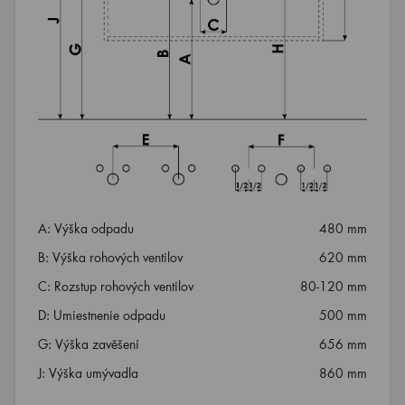
A: Výška odpadu
480 mm
B: Výška rohových ventilov
620 mm
C: Rozstup rohových ventilov
80-120 mm
D: Umiestnenie odpadu
500 mm
G: Výška zavěšení
656 mm
J: Výška umývadla
860 mm