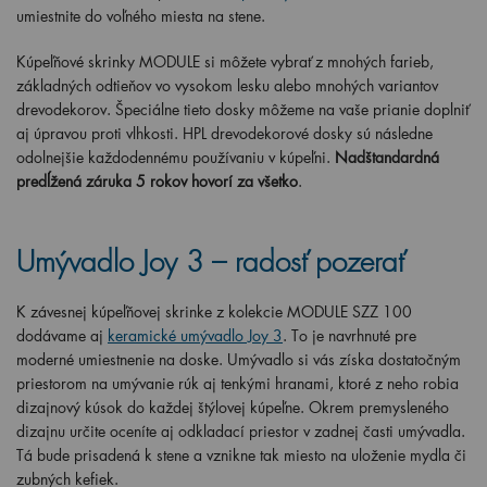
umiestnite do voľného miesta na stene.
Kúpeľňové skrinky MODULE si môžete vybrať z mnohých farieb,
základných odtieňov vo vysokom lesku alebo mnohých variantov
drevodekorov. Špeciálne tieto dosky môžeme na vaše prianie doplniť
aj úpravou proti vlhkosti. HPL drevodekorové dosky sú následne
odolnejšie každodennému používaniu v kúpeľni.
Nadštandardná
predĺžená záruka 5 rokov hovorí za všetko
.
Umývadlo Joy 3 – radosť pozerať
K závesnej kúpeľňovej skrinke z kolekcie MODULE SZZ 100
dodávame aj
keramické umývadlo Joy 3
. To je navrhnuté pre
moderné umiestnenie na doske. Umývadlo si vás získa dostatočným
priestorom na umývanie rúk aj tenkými hranami, ktoré z neho robia
dizajnový kúsok do každej štýlovej kúpeľne. Okrem premysleného
dizajnu určite oceníte aj odkladací priestor v zadnej časti umývadla.
Tá bude prisadená k stene a vznikne tak miesto na uloženie mydla či
zubných kefiek.