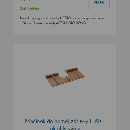
DETAIL
2 až 4 týždne
Doplnkový organizér značky HETTICH do zásuvky o rozmere
120 cm. Určené pre rady ASTON, GIO, BONO,…
Priečinok do hornej zásuvky E 60 –
okrúhly výrez