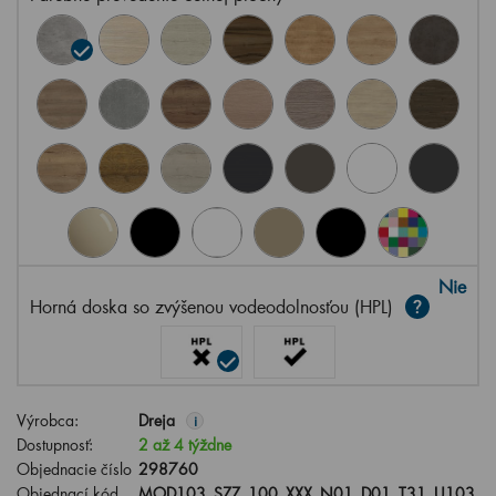
Nie
Horná doska so zvýšenou vodeodolnosťou (HPL)
Výrobca:
Dreja
i
Dostupnosť:
2 až 4 týždne
Objednacie číslo
298760
Objednací kód
MOD103_SZZ_100_XXX_N01_D01_T31_U103