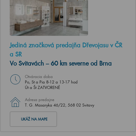
Jediná značková predajňa Dřevojasu v ČR
a SR
Vo Svitavách – 60 km severne od Brna
Otváracia doba
Po, St a Pia 8-12 a 13-17 hod
Út a Št ZATVORENÉ
Adresa predajne
T. G. Masaryka 46/22, 568 02 Svitavy
UKÁŽ NA MAPE