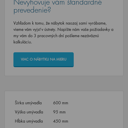
Nevyhovuje vám štandardné
prevedenie?
Vzhľadom k tomu, že nábytok naozaj sami vyrábame,
vieme vám vyjsť v ústrety. Napíšte nám vaše požiadavky a
my vám do 3 pracovných dní pošleme nezáväznú
kalkuláciu.
VIAC O NÁBYTKU NA MIERU
Šírka umývadla
600 mm
Výška umývadla
95 mm
Hĺbka umývadla
450 mm