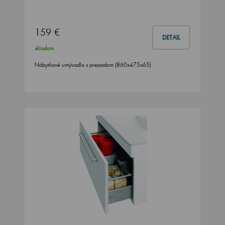
159 €
DETAIL
skladom
Nábytkové umývadlo s prepadom (860x475x65)