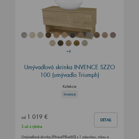
+4
Umývadlová skrinka INVENCE SZZO
100 (umývadlo Triumph)
Kolekcie
Invence
1 019 €
od
DETAIL
2 až 4 týždne
Umývadlová skrinka (964x498x460) s 1 zásuvkou, nikou a