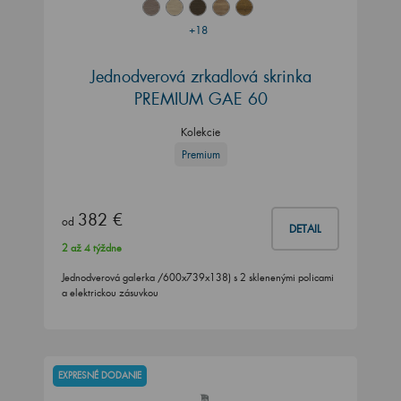
+18
Jednodverová zrkadlová skrinka
PREMIUM GAE 60
Kolekcie
Premium
382 €
od
DETAIL
2 až 4 týždne
Jednodverová galerka /600x739x138) s 2 sklenenými policami
a elektrickou zásuvkou
EXPRESNÉ DODANIE