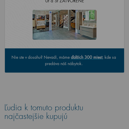
Út a Št ZATVORENÉ
Nie ste v dosahu? Nevadí, máme
ďalších 300 miest
, kde sa
predáva náš nábytok.
Ľudia k tomuto produktu
najčastejšie kupujú