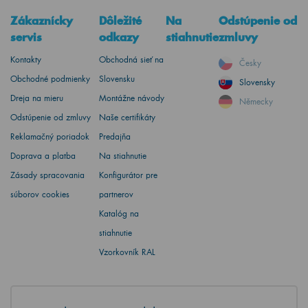
Zákaznícky
Dôležité
Na
Odstúpenie od
servis
odkazy
stiahnutie
zmluvy
Kontakty
Obchodná sieť na
Česky
Obchodné podmienky
Slovensku
Slovensky
Dreja na mieru
Montážne návody
Německy
Odstúpenie od zmluvy
Naše certifikáty
Reklamačný poriadok
Predajňa
Doprava a platba
Na stiahnutie
Zásady spracovania
Konfigurátor pre
súborov cookies
partnerov
Katalóg na
stiahnutie
Vzorkovník RAL