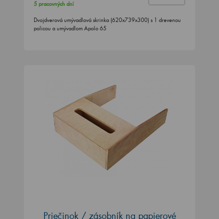
5 pracovných dní
Dvojdverová umývadlová skrinka (620x739x300) s 1 drevenou
policou a umývadlom Apolo 65
Priečinok / zásobník na papierové