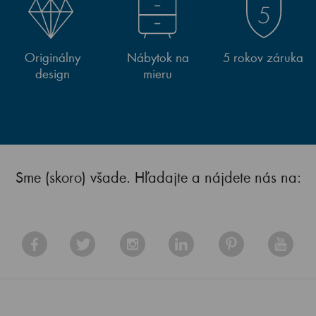
Originálny
Nábytok na
5 rokov záruka
design
mieru
Sme (skoro) všade. Hľadajte a nájdete nás na: