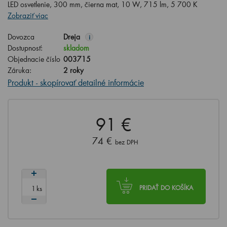
LED osvetlenie, 300 mm, čierna mat, 10 W, 715 lm, 5 700 K
Zobraziť viac
Dovozca
Dreja
i
Dostupnosť:
skladom
Objednacie číslo
003715
Záruka:
2 roky
Produkt - skopírovať detailné informácie
91 €
74 €
bez DPH
ks
PRIDAŤ DO KOŠÍKA