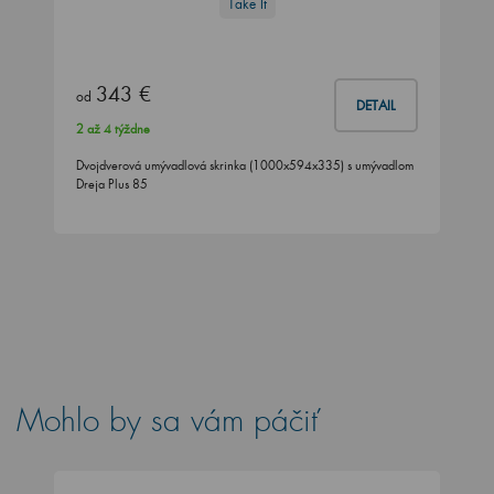
Take It
343 €
od
DETAIL
2 až 4 týždne
Dvojdverová umývadlová skrinka (1000x594x335) s umývadlom
Dreja Plus 85
Mohlo by sa vám páčiť