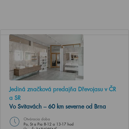
Jediná značková predajňa Dřevojasu v ČR
a SR
Vo Svitavách – 60 km severne od Brna
Otváracia doba
Po, St a Pia 8-12 a 13-17 hod