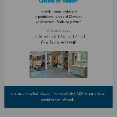
Chcete to vidieť?
Produkt máme vystavený
v podnikovej predajni Dřevojas
vo Svitavách. Príďte sa pozrieť.
Otváracia doba
Po, St a Pia 8-12 a 13-17 hod
Út a Št ZATVORENÉ
Nie ste v dosahu? Nevadí, máme
ďalších 300 miest
, kde sa
predáva náš nábytok.