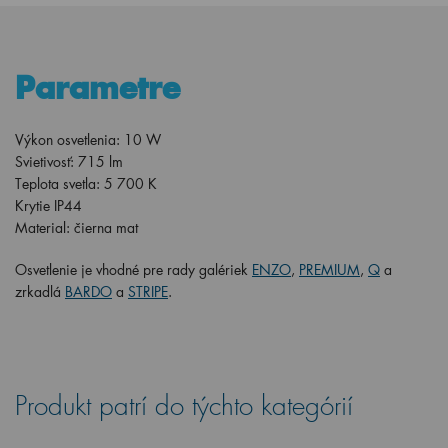
Parametre
Výkon osvetlenia: 10
W
Svietivosť: 715 lm
Teplota svetla: 5 700 K
Krytie IP44
Material: čierna mat
Osvetlenie je vhodné pre rady galériek
ENZO
,
PREMIUM
,
Q
a
zrkadlá
BARDO
a
STRIPE
.
Produkt patrí do týchto kategórií