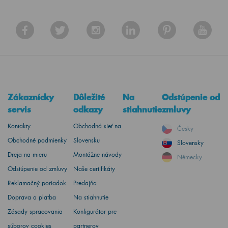
Zákaznícky
Dôležité
Na
Odstúpenie od
servis
odkazy
stiahnutie
zmluvy
Kontakty
Obchodná sieť na
Česky
Obchodné podmienky
Slovensku
Slovensky
Dreja na mieru
Montážne návody
Německy
Odstúpenie od zmluvy
Naše certifikáty
Reklamačný poriadok
Predajňa
Doprava a platba
Na stiahnutie
Zásady spracovania
Konfigurátor pre
súborov cookies
partnerov