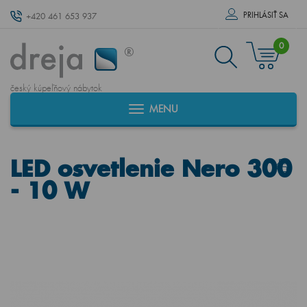
PRIHLÁSIŤ SA
+420 461 653 937
0
český kúpeľňový nábytok
MENU
LED osvetlenie Nero 300
- 10 W