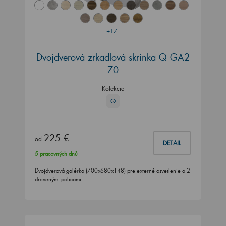
+17
Dvojdverová zrkadlová skrinka Q GA2
70
Kolekcie
Q
225 €
od
DETAIL
5 pracovných dnů
Dvojdverová galérka (700x680x148) pre externé osvetlenie a 2
drevenými policami