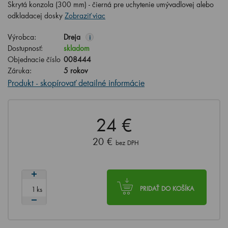
Skrytá konzola (300 mm) - čierná pre uchytenie umývadlovej alebo
odkladacej dosky
Zobraziť viac
Výrobca:
Dreja
i
Dostupnosť:
skladom
Objednacie číslo
008444
Záruka:
5 rokov
Produkt - skopírovať detailné informácie
24 €
20 €
bez DPH
ks
PRIDAŤ DO KOŠÍKA