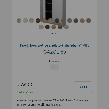
+17
Dvojdverová zrkadlová skrinka GRID
GA2OE 60
Kolekcie
Grid
663 €
od
DETAIL
2 až 4 týždne
Vstavaná dvojdverová galérka (724x863x140) s 2 sklenenými
policami, vnútorným LED osvetlením a…