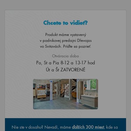
Chcete to vidieť?
Produkt máme vystavený
v podnikovej predajni Dřevojas
vo Svitavách. Príďte sa pozrieť.
Otváracia doba
Po, St a Pia 8-12 a 13-17 hod
Út a Št ZATVORENÉ
Nie ste v dosahu? Nevadí, máme
ďalších 300 miest
, kde sa