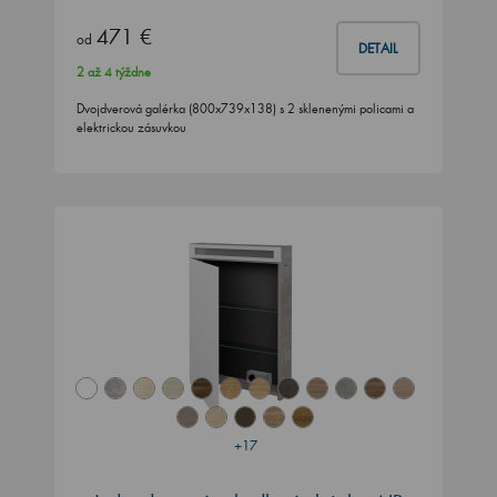
471 €
od
DETAIL
2 až 4 týždne
Dvojdverová galérka (800x739x138) s 2 sklenenými policami a
elektrickou zásuvkou
+17