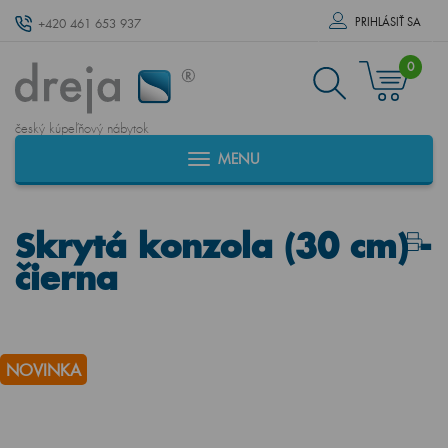
PRIHLÁSIŤ SA
+420 461 653 937
0
český kúpeľňový nábytok
MENU
Skrytá konzola (30 cm) -
čierna
NOVINKA