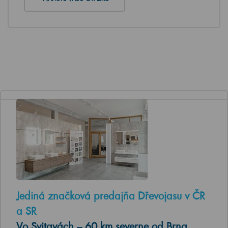
Jediná značková predajňa Dřevojasu v ČR
a SR
Vo Svitavách – 60 km severne od Brna