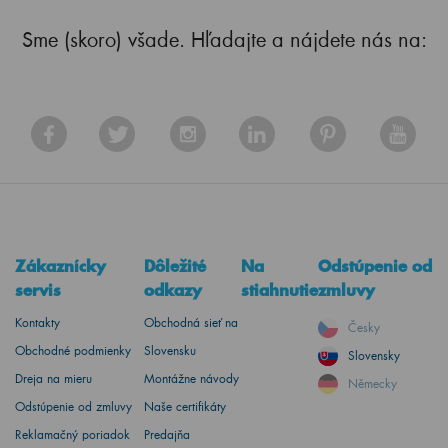
Sme (skoro) všade. Hľadajte a nájdete nás na:
Zákaznícky
Dôležité
Na
Odstúpenie od
servis
odkazy
stiahnutie
zmluvy
Kontakty
Obchodná sieť na
Česky
Obchodné podmienky
Slovensku
Slovensky
Dreja na mieru
Montážne návody
Německy
Odstúpenie od zmluvy
Naše certifikáty
Reklamačný poriadok
Predajňa