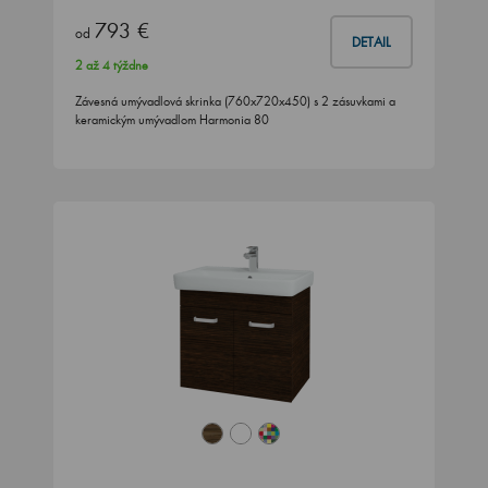
793 €
od
DETAIL
2 až 4 týždne
Závesná umývadlová skrinka (760x720x450) s 2 zásuvkami a
keramickým umývadlom Harmonia 80