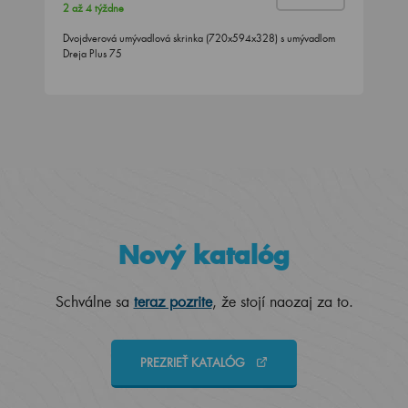
2 až 4 týždne
Dvojdverová umývadlová skrinka (720x594x328) s umývadlom
Dreja Plus 75
Nový katalóg
Schválne sa
teraz pozrite
, že stojí naozaj za to.
PREZRIEŤ KATALÓG