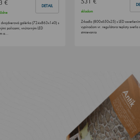
531 €
3 €
DE
DETAIL
skladom
ýždne
Zrkadlo (800x650x25) s LED osvetlení
 dvojdverová galérka (724x863x140) s
vypínačom vr. regulátora teploty svetla 
nými policami, vnútorným LED
stmievania
ím a…