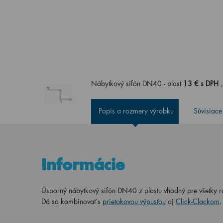
Nábytkový sifón DN40 - plast
13 € s DPH
Popis a rozmery výrobku
Súvisiace
Informácie
Úsporný nábytkový sifón DN40 z plastu vhodný pre všetky 
Dá sa kombinovať s
prietokovou výpusťou
aj
Click-Clackom