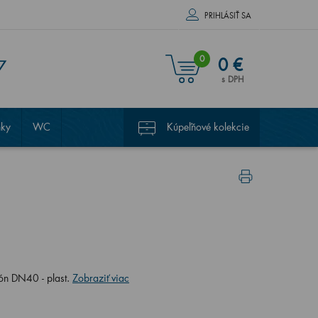
PRIHLÁSIŤ SA
0
0 €
7
s DPH
nky
WC
Kúpeľňové kolekcie
fón DN40 - plast.
Zobraziť viac