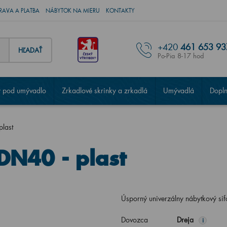
RAVA A PLATBA
NÁBYTOK NA MIERU
KONTAKTY
+420
461 653 93
HĽADAŤ
Po-Pia 8-17 hod
 pod umývadlo
Zrkadlové skrinky a zrkadlá
Umývadlá
Dopl
last
DN40 - plast
Úsporný univerzálny nábytkový si
Dovozca
Dreja
i