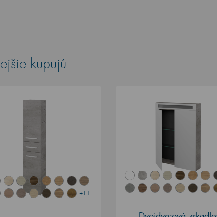
ejšie kupujú
+11
Dvojdverová zrkadlo