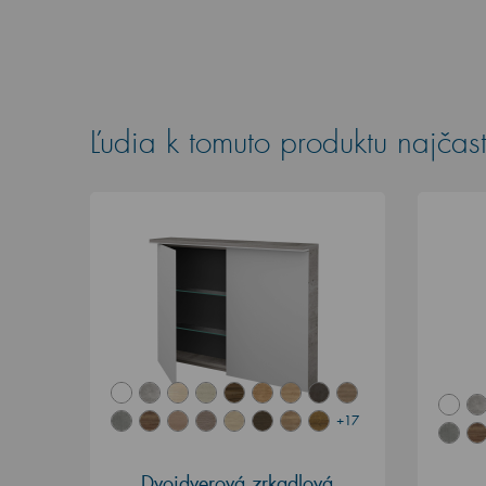
Ľudia k tomuto produktu najčast
+17
Dvojdverová zrkadlová