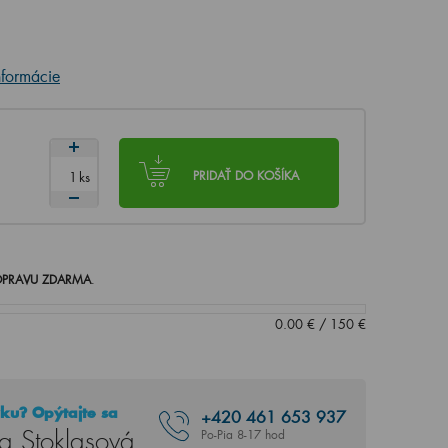
nformácie
ks
PRIDAŤ DO KOŠÍKA
PRAVU ZDARMA
.
0.00
€
/
150
€
ku? Opýtajte sa
+420
461 653 937
a Stoklasová
Po-Pia 8-17 hod