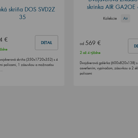
skrinka AIR GA2OE
oká skriňa DOS SVD2Z
35
Kolekcie
Air
4 €
569 €
DETAIL
od
DE
ýždne
2 až 4 týždne
vojdverová skriňa (350x1720x352) s 4
Dvojdverová galérka (600x820x138) s
mi policami, 1 zásuvkou a možnosťou
osvetlením, vypínačom, zásuvkou a 2 s
e…
policami