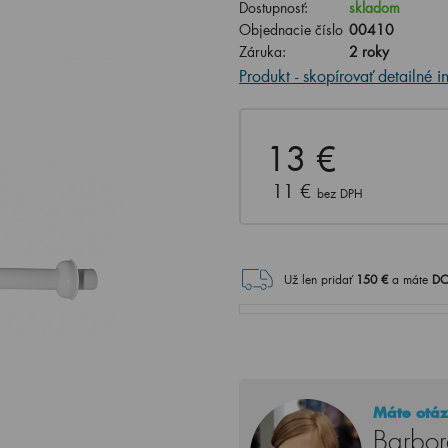
Dostupnosť:
skladom
Objednacie číslo
00410
Záruka:
2 roky
Produkt - skopírovať detailné i
13 €
11 €
bez DPH
Už len pridať
150
€
a máte
DO
Máte otáz
Barbor