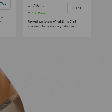
TAIL
793 €
od
DETAIL
2 až 4 týždne
m a
a
Umývadlová skrinka (614x323x460) s 1
zásuvkou a keramickým umývadlom Joy 3