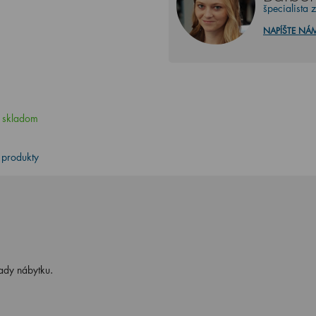
špecialista 
NAPÍŠTE NÁ
,
skladom
 produkty
rady nábytku.
.