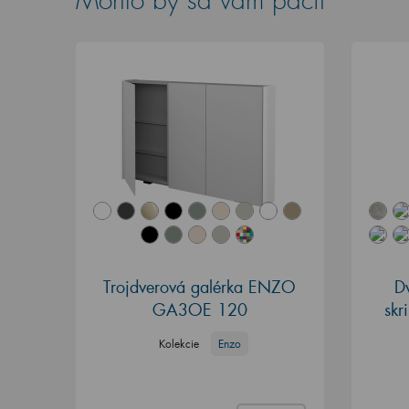
Mohlo by sa vám páčiť
Trojdverová galérka ENZO
D
GA3OE 120
sk
Kolekcie
Enzo