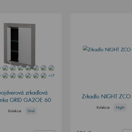
+17
vojdverová zrkadlová
Zrkadlo NIGHT ZCO
rinka GRID GA2OE 60
Kolekcie
Night
Kolekcie
Grid