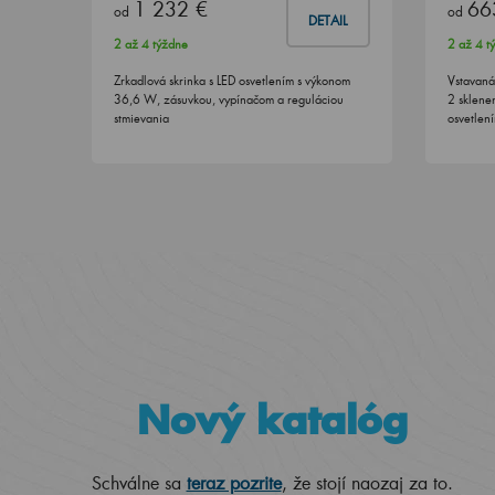
1 232 €
66
od
od
DETAIL
2 až 4 týždne
2 až 4 t
Zrkadlová skrinka s LED osvetlením s výkonom
Vstavaná
36,6 W, zásuvkou, vypínačom a reguláciou
2 sklene
stmievania
osvetlen
Nový katalóg
Schválne sa
teraz pozrite
, že stojí naozaj za to.