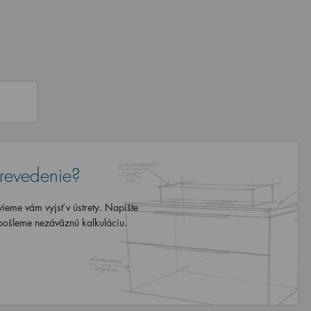
revedenie?
eme vám vyjsť v ústrety. Napíšte
ošleme nezáväznú kalkuláciu.