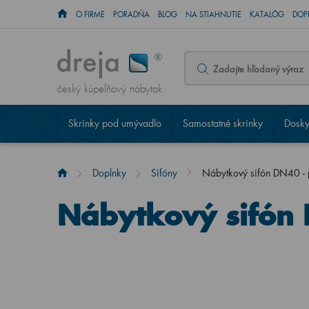
O FIRME
PORADŇA
BLOG
NA STIAHNUTIE
KATALÓG
DOP
český kúpeľňový nábytok
Skrinky pod umývadlo
Samostatné skrinky
Dosky
Doplnky
Sifóny
Nábytkový sifón DN40 - p
Nábytkový sifón 