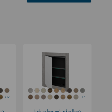
+17
+17
vá
Jednodverová zrkadlová