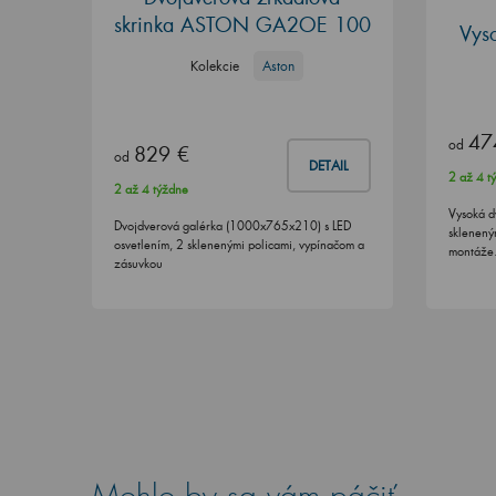
skrinka ASTON GA2OE 100
Vys
Kolekcie
Aston
47
od
829 €
od
DETAIL
2 až 4 t
2 až 4 týždne
Vysoká d
Dvojdverová galérka (1000x765x210) s LED
sklenený
osvetlením, 2 sklenenými policami, vypínačom a
montáž
zásuvkou