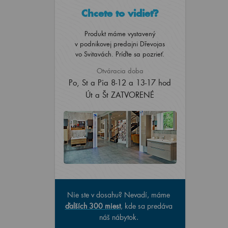
Chcete to vidieť?
Produkt máme vystavený
v podnikovej predajni Dřevojas
vo Svitavách. Príďte sa pozrieť.
Otváracia doba
Po, St a Pia 8-12 a 13-17 hod
Út a Št ZATVORENÉ
Nie ste v dosahu? Nevadí, máme
ďalších 300 miest
, kde sa predáva
náš nábytok.