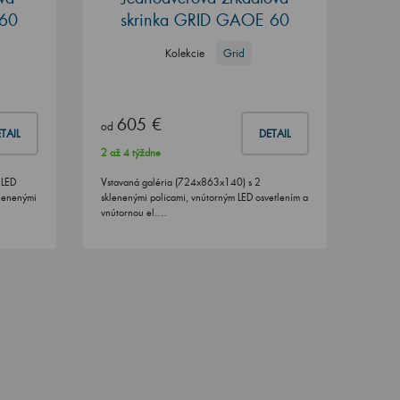
 60
skrinka GRID GAOE 60
Kolekcie
Grid
605 €
od
TAIL
DETAIL
2 až 4 týždne
 LED
Vstavaná galéria (724x863x140) s 2
klenenými
sklenenými policami, vnútorným LED osvetlením a
vnútornou el.…