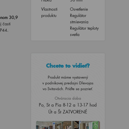
Vlastnosti
Osvetlenie
produktu
Regulátor
konom 30,9
stmievania
 časti
Regulátor teploty
IP44.
svetla
Chcete to vidieť?
Produkt máme vystavený
v podnikovej predajni Dřevojas
vo Svitavách. Príďte sa pozrieť.
Otváracia doba
Po, St a Pia 8-12 a 13-17 hod
Út a Št ZATVORENÉ