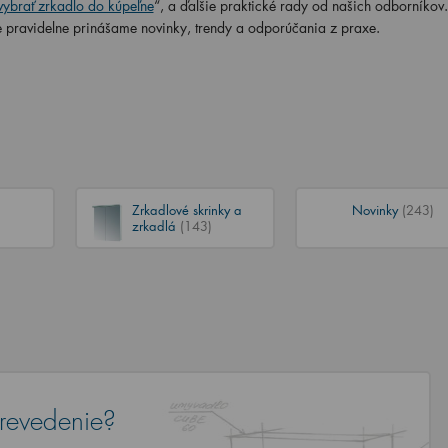
ybrať zrkadlo do kúpeľne
“, a ďalšie praktické rady od našich odborníkov.
e pravidelne prinášame novinky, trendy a odporúčania z praxe.
Zrkadlové skrinky a
Novinky
(243)
zrkadlá
(143)
revedenie?