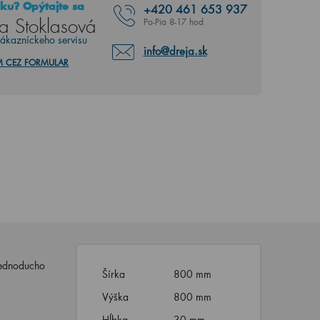
ku? Opýtajte sa
+420
461 653 937
a Stoklasová
Po-Pia 8-17 hod
zákazníckeho servisu
info@dreja.sk
M CEZ FORMULAR
jednoducho
Šírka
800 mm
Výška
800 mm
Hĺbka
30 mm