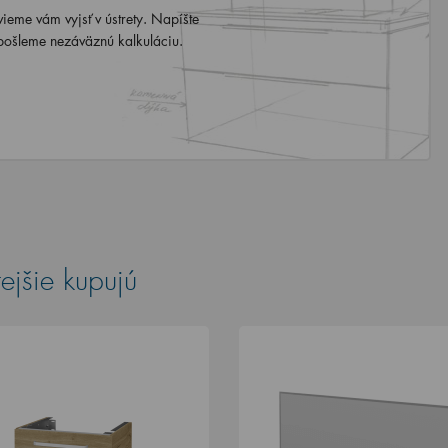
eme vám vyjsť v ústrety. Napíšte
ošleme nezáväznú kalkuláciu.
ejšie kupujú