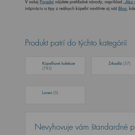
V našej
Poradni
nájdete prehľadné návody, napríklad „
Ako v
inšpiráciu a tipy z reálnych kúpeľní navštívte aj náš
Blog
, kd
Produkt patrí do týchto kategórií
Kúpeľňové kolekcie
Zrkadlá
(57)
(783)
Luneo
(5)
Nevyhovuje vám štandardné p