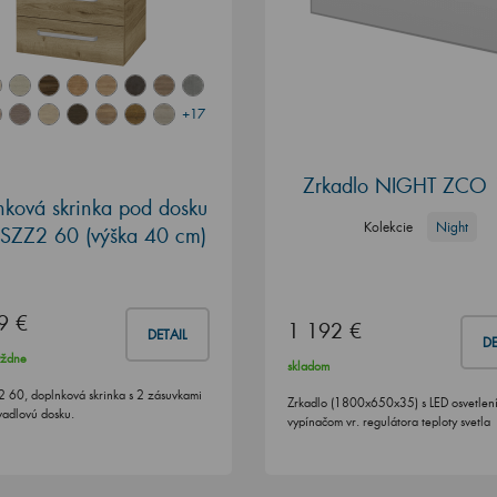
+17
Zrkadlo NIGHT ZCO
nková skrinka pod dosku
Kolekcie
Night
SZZ2 60 (výška 40 cm)
9 €
1 192 €
DETAIL
DE
ýždne
skladom
 60, doplnková skrinka s 2 zásuvkami
Zrkadlo (1800x650x35) s LED osvetlen
adlovú dosku.
vypínačom vr. regulátora teploty svetla