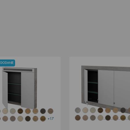
 DODANIE
+17