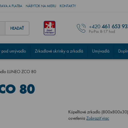
RAVA A PLATBA
NÁBYTOK NA MIERU
KONTAKTY
+420
461 653 93
HĽADAŤ
Po-Pia 8-17 hod
 pod umývadlo
Zrkadlové skrinky a zrkadlá
Umývadlá
Dopl
adlo LUNEO ZCO 80
CO 80
Kúpeľňové zrkadlo (800x800x30) s 
osvetlenia
Zobraziť viac