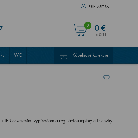
PRIHLÁSIŤ SA
0
0 €
7
s DPH
nky
WC
Kúpeľňové kolekcie
LED osvetlením, vypínačom a reguláciou teploty a intenzity