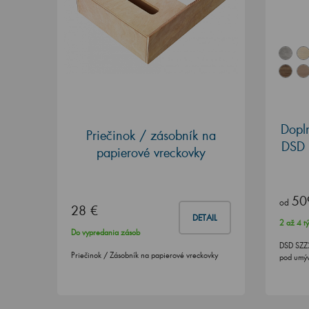
Dopl
Priečinok / zásobník na
DSD 
papierové vreckovky
50
od
28 €
DETAIL
2 až 4 t
Do vypredania zásob
DSD SZZ2
Priečinok / Zásobník na papierové vreckovky
pod umýv