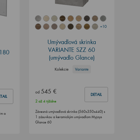
+10
Umývadlová skrinka
VARIANTE SZZ 60
 180
(umývadlo Glance)
Kolekcie
Variante
545 €
od
DETAIL
TAIL
2 až 4 týždne
Závesná umývadlová skrinka (560x350x440) s
ím a
1 zásuvkou a keramickým umývadlom Myjoys
Glance 60