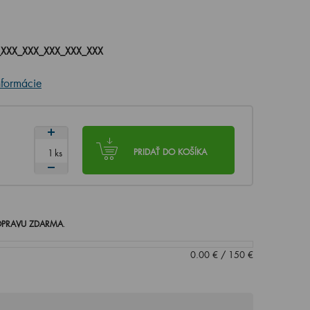
XXX_XXX_XXX_XXX_XXX
nformácie
ks
PRIDAŤ DO KOŠÍKA
PRAVU ZDARMA
.
0.00
€
/
150
€