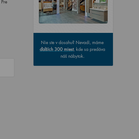
 Pre
Nie ste v dosahu? Nevadí, máme
ďalších 300 miest
, kde sa predáva
náš nábytok.