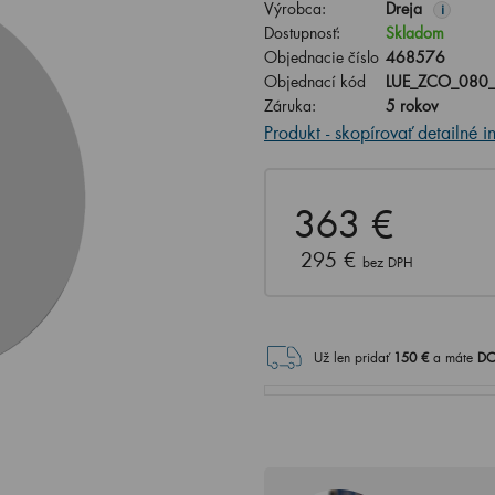
Výrobca:
Dreja
i
Dostupnosť:
Skladom
Objednacie číslo
468576
Objednací kód
LUE_ZCO_080_
Záruka:
5 rokov
Produkt - skopírovať detailné i
363 €
295 €
bez DPH
Už len pridať
150
€
a máte
DO