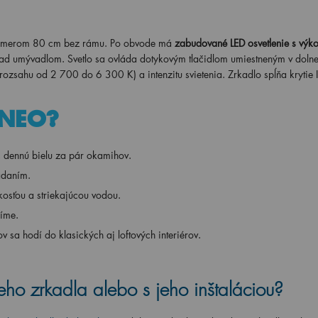
iemerom 80 cm bez rámu. Po obvode má
zabudované LED osvetlenie s vý
 nad umývadlom. Svetlo sa ovláda dotykovým tlačidlom umiestneným v dolnej
 rozsahu od 2 700 do 6 300 K) a intenzitu svietenia. Zrkadlo spĺňa krytie 
UNEO?
nú, dennú bielu za pár okamihov.
ádaním.
hkosťou a striekajúcou vodou.
jíme.
v sa hodí do klasických aj loftových interiérov.
ho zrkadla alebo s jeho inštaláciou?