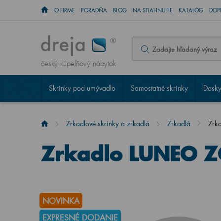
O FIRME
PORADŇA
BLOG
NA STIAHNUTIE
KATALÓG
DOP
český kúpeľňový nábytok
Skrinky pod umývadlo
Samostatné skrinky
Dosky
Zrkadlové skrinky a zrkadlá
Zrkadlá
Zrk
Zrkadlo LUNEO Z
NOVINKA
EXPRESNÉ DODANIE