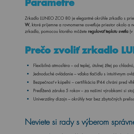
Parametre
Zrkadlo LUNEO ZCO 80 je elegantné okrúhle zrkadlo s pr
W
, ktoré príjemne a rovnomerne osvetľuje priestor okolo a
zrkadla, pomocou ktorého môžete
regulovať teplotu svetla
(v
Prečo zvoliť zrkadlo L
Flexibilná atmosféra – od teplej, útulnej žltej po chlad
Jednoduché ovládanie – vďaka tlačidlu s intuitívnym ovl
Bezpečnosť v kúpeľni – certifikácia IP44 chráni pred vl
Predĺžená záruka 5 rokov – za našimi výrobkami si sto
Univerzálny dizajn – okrúhly tvar bez zbytočných preliso
Neviete si rady s výberom správne