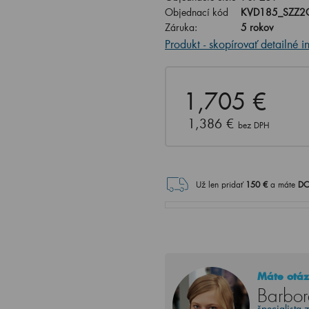
Objednací kód
KVD185_SZZ2
Záruka:
5 rokov
Produkt - skopírovať detailné i
1,705 €
1,386 €
bez DPH
Už len pridať
150
€
a máte
DO
Máte otáz
Barbor
špecialista 