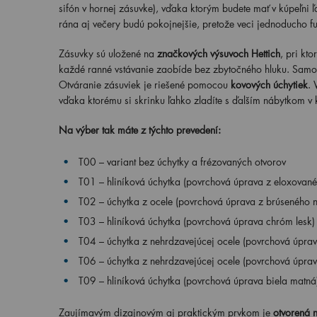
sifón v hornej zásuvke), vďaka ktorým budete mať v kúpeľni 
rána aj večery budú pokojnejšie, pretože veci jednoducho f
Zásuvky sú uložené na
značkových výsuvoch Hettich
, pri kt
každé ranné vstávanie zaobíde bez zbytočného hluku. Samot
Otváranie zásuviek je riešené pomocou
kovových úchytiek
. 
vďaka ktorému si skrinku ľahko zladíte s ďalším nábytkom v 
Na výber tak máte z týchto prevedení:
T00 – variant bez úchytky a frézovaných otvorov
T01 – hliníková úchytka (povrchová úprava z eloxovanéh
T02 – úchytka z ocele (povrchová úprava z brúseného n
T03 – hliníková úchytka (povrchová úprava chróm lesk)
T04 – úchytka z nehrdzavejúcej ocele (povrchová úprav
T06 – úchytka z nehrdzavejúcej ocele (povrchová úprav
T09 – hliníková úchytka (povrchová úprava biela matná
Zaujímavým dizajnovým aj praktickým prvkom je
otvorená n