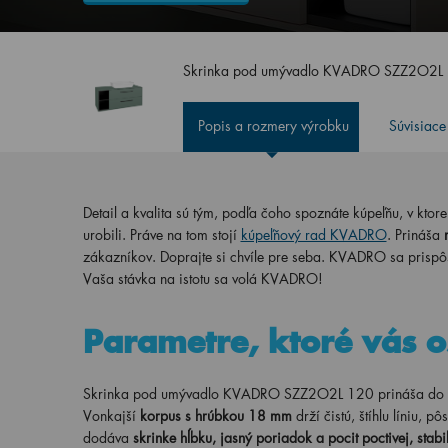
Skrinka pod umývadlo KVADRO SZZ2O2L 1
Popis a rozmery výrobku
Súvisiace
Detail a kvalita sú tým, podľa čoho spoznáte kúpeľňu, v ktore
urobili. Práve na tom stojí
kúpeľňový rad KVADRO
. Prináša
zákazníkov. Doprajte si chvíle pre seba. KVADRO sa prisp
Vaša stávka na istotu sa volá KVADRO!
Parametre, ktoré vás o
Skrinka pod umývadlo KVADRO SZZ2O2L 120 prináša do kúp
Vonkajší
korpus s hrúbkou 18 mm
drží čistú, štíhlu líniu, pô
dodáva
skrinke hĺbku, jasný poriadok a pocit poctivej, stabi