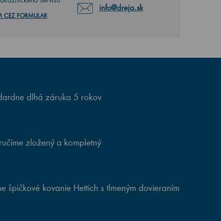
info@dreja.sk
M CEZ FORMULAR
ardne dlhá záruka 5 rokov
ručíme zložený a kompletný
e špičkové kovanie Hettich s tlmeným dovieraním