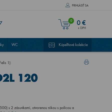
PRIHLÁSIŤ SA
0
0 €
7
s DPH
nky
WC
Kúpeľňové kolekcie
lis 1)
O2L 120
0) s 2 zásuvkami, otvorenou nikou s policou a