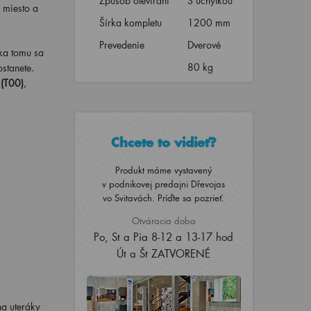
Způsob otevírání
S úchytkou
 miesto a
Šírka kompletu
1200 mm
Prevedenie
Dverové
ka tomu sa
80 kg
ostanete.
 (T00)
,
Chcete to vidieť?
Produkt máme vystavený
v podnikovej predajni Dřevojas
vo Svitavách. Príďte sa pozrieť.
Otváracia doba
Po, St a Pia 8-12 a 13-17 hod
Út a Št ZATVORENÉ
na uteráky