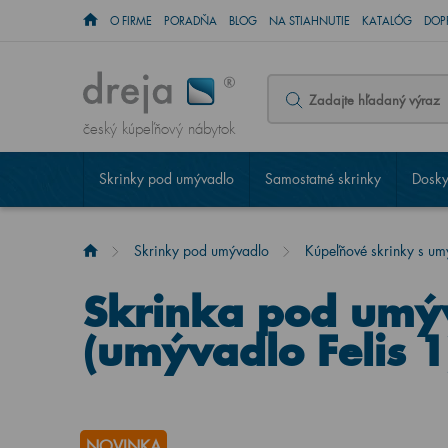
O FIRME
PORADŇA
BLOG
NA STIAHNUTIE
KATALÓG
DOP
český kúpeľňový nábytok
Skrinky pod umývadlo
Samostatné skrinky
Dosky
Skrinky pod umývadlo
Kúpeľňové skrinky s u
Skrinka pod um
(umývadlo Felis 1
NOVINKA