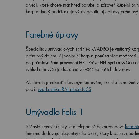
a veci, ktoré chcete mať hneď poruke, a zároveň kúpeľni pri
korpus
, ktorý podčiarkuje výraz detailu aj celkový prémiový
Farebné úpravy
Špecialitou umývadlových skriniek KVADRO je
vnútorný kor
prémiový dojem. Aj vonkajší korpus ponúka viac možností. 
po
prémiovejšom prevedení HPL
. Práve HPL
vyniká vyššou o
vzhľad a navyše je dostupné vo väčšine našich dekorov.
Ak dávate prednosť lakovaným úpravám, skrinku je možné vyro
podľa
vzorkovníka RAL alebo NCS
.
Umývadlo Felis 1
Súčasťou ceny skrinky je aj elegantné bezprepadové
kerami
línie mu dodávajú elegantný charakter, ktorý krásne zapad