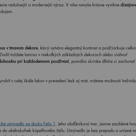
nesie vzdušnejší a modernejší výraz. V nike navyše krásne vynikne
dizajnov
 dojem.
pus v tmavom dekore
, ktorý vytvára elegantný kontrast a podčiarkuje celko
Zvoliť môžete lamino v niekoľkých základných dekoroch alebo siahnuť
dolnosťou pri každodennom používaní
, pomáha skrinke dlhšie si zachovať 
biť v celej škále lakov v prevedení lesk aj mat, vrátane možnosti Individu
cké umývadlo na dosku Felis 1
. Jeho obdĺžnikový tvar, jemne zaoblené hra
ne do akéhokoľvek kúpeľňového štýlu. Umývadlo je bez prepadu a určené n