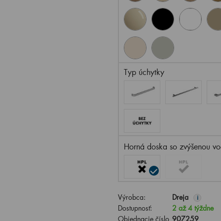
Typ úchytky
Horná doska so zvýšenou vo
Výrobca:
Dreja
i
Dostupnosť:
2 až 4 týždne
Objednacie číslo
907259