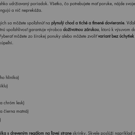
ľahko udržiavaný poriadok. Všetko, čo potrebujete mať poruke, nájde svoje
ungujú a nič neprekáža.
orých sa môžete spoľahnúť na
plynulý chod a tiché a tlmené dovieranie
. Vďa
nú spoľahlivosť garantuje výrobca
doživotnou zárukou
, ktorú k výsuvom d
Vyberať môžete zo širokej ponuky alebo môžete zvoliť
variant bez úchytiek
kúpeľni.
o hliníka)
iklu)
a chróm lesk)
a čierna matná)
)
ika s dreveným regálom na ľavej strane
skrinky. Skvele poslúži napríklad 