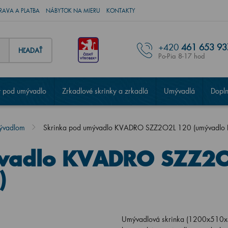
RAVA A PLATBA
NÁBYTOK NA MIERU
KONTAKTY
+420
461 653 93
HĽADAŤ
Po-Pia 8-17 hod
 pod umývadlo
Zrkadlové skrinky a zrkadlá
Umývadlá
Dopl
mývadlom
Skrinka pod umývadlo KVADRO SZZ2O2L 120 (umývadlo Fe
ývadlo KVADRO SZZ2
)
Umývadlová skrinka (1200x510x50