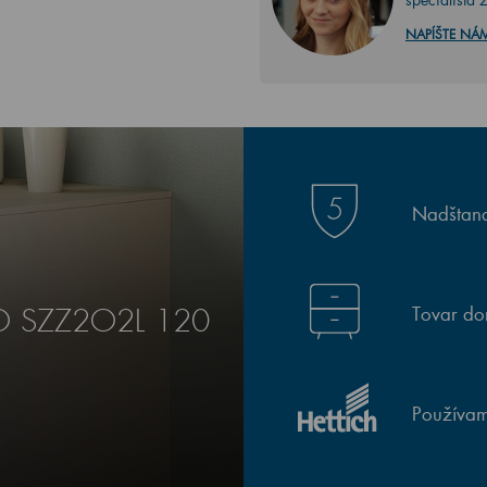
NAPÍŠTE NÁ
Nadštand
Tovar do
RO SZZ2O2L 120
Používam