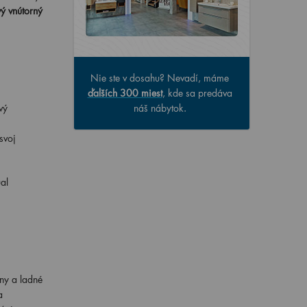
ý vnútorný
Nie ste v dosahu? Nevadí, máme
ďalších 300 miest
, kde sa predáva
vý
náš nábytok.
svoj
al
ny a ladné
a