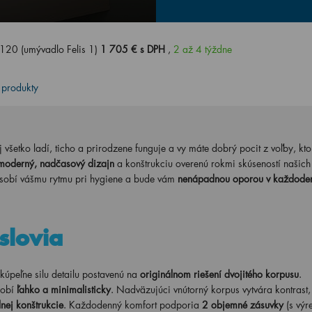
20 (umývadlo Felis 1)
1 705 € s DPH
,
2 až 4 týždne
 produkty
j všetko ladí, ticho a prirodzene funguje a vy máte dobrý pocit z voľby, kto
moderný, nadčasový dizajn
a konštrukciu overenú rokmi skúseností našich
ôsobí vášmu rytmu pri hygiene a bude vám
nenápadnou oporou v každodenn
slovia
eľne silu detailu postavenú na
originálnom riešení dvojitého korpusu
.
sobí
ľahko a minimalisticky
. Nadväzujúci vnútorný korpus vytvára kontrast,
lnej konštrukcie
. Každodenný komfort podporia
2 objemné zásuvky
(s vý