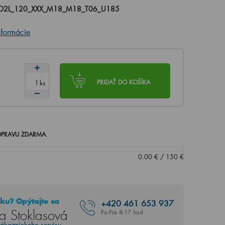
O2L_120_XXX_M18_M18_T06_U185
nformácie
ks
PRIDAŤ DO KOŠÍKA
PRAVU ZDARMA
.
0.00
€
/
150
€
ku? Opýtajte sa
+420
461 653 937
a Stoklasová
Po-Pia 8-17 hod
zákazníckeho servisu