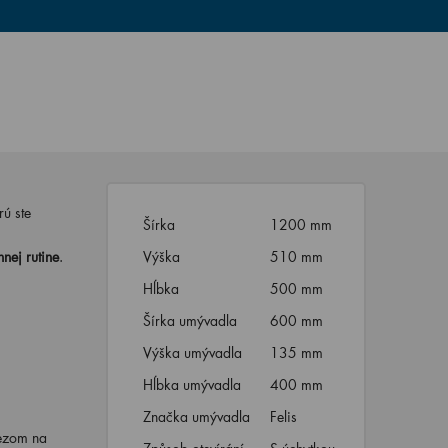
rú ste
Šírka
1200 mm
ej rutine
.
Výška
510 mm
Hĺbka
500 mm
Šírka umývadla
600 mm
Výška umývadla
135 mm
Hĺbka umývadla
400 mm
Značka umývadla
Felis
rezom na