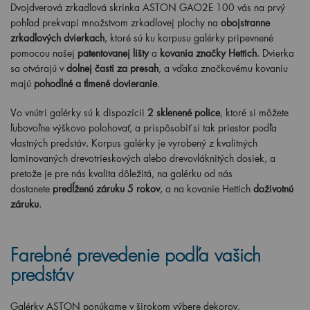
Dvojdverová zrkadlová skrinka ASTON GAO2E 100
vás na prvý
pohľad prekvapí množstvom zrkadlovej plochy na
obojstranne
zrkadlových dvierkach
, ktoré sú ku korpusu galérky pripevnené
pomocou našej
patentovanej lišty
a
kovania značky Hettich
. Dvierka
sa otvárajú v
dolnej časti za presah
, a vďaka značkovému kovaniu
majú
pohodlné a tlmené dovieranie
.
Vo vnútri galérky sú k dispozícii
2 sklenené police
, ktoré si môžete
ľubovoľne výškovo polohovať, a prispôsobiť si tak priestor podľa
vlastných predstáv. Korpus galérky je vyrobený z kvalitných
laminovaných drevotrieskových alebo drevovláknitých dosiek, a
pretože je pre nás kvalita dôležitá, na galérku od nás
dostanete
predĺženú záruku 5 rokov
, a na kovanie Hettich
doživotnú
záruku
.
Farebné prevedenie podľa vašich
predstáv
Galérky ASTON ponúkame v širokom výbere dekorov,