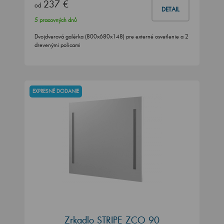
237 €
od
DETAIL
5 pracovných dnů
Dvojdverová galérka (800x680x148) pre externé osvetlenie a 2
drevenými policami
EXPRESNÉ DODANIE
Zrkadlo STRIPE ZCO 90