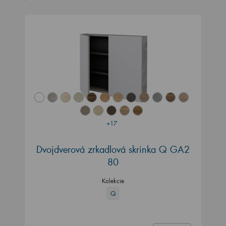
+17
Dvojdverová zrkadlová skrinka Q GA2
80
Kolekcie
Q