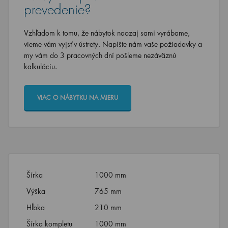
prevedenie?
Vzhľadom k tomu, že nábytok naozaj sami vyrábame,
vieme vám vyjsť v ústrety. Napíšte nám vaše požiadavky a
my vám do 3 pracovných dní pošleme nezáväznú
kalkuláciu.
VIAC O NÁBYTKU NA MIERU
Šírka
1000 mm
Výška
765 mm
Hĺbka
210 mm
Šírka kompletu
1000 mm