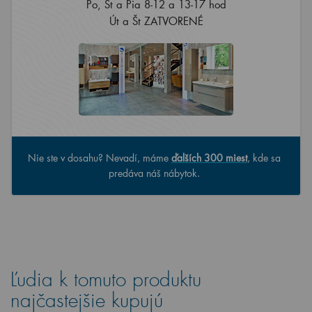
Po, St a Pia 8-12 a 13-17 hod
Út a Št ZATVORENÉ
Nie ste v dosahu? Nevadí, máme
ďalších 300 miest
, kde sa
predáva náš nábytok.
Ľudia k tomuto produktu
najčastejšie kupujú