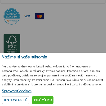
Vážime si vaše súkromie
Na analýzu návštevnosti a funkcií webu, ukladania vášho nastavenia a
personalizácii obsahu a reklám využívame cookies. Informácie o tom, ako náš
web používate, zdieľame so svojimi partnermi pre sociálne médiá, inzerciu a
analýzy, ktorí môžu byť zo zemí mimo EU. Partneri tieto údaje môžu skombinovať
s ďalšími informáciami, ktoré ste im poskytli alebo ktoré získali v dôsledku toho,
že používate ich služby.
Podrobné informácie
Spravovať cookies
LEN NEVYHNUTNÉ
PRIJAŤ VŠETKO