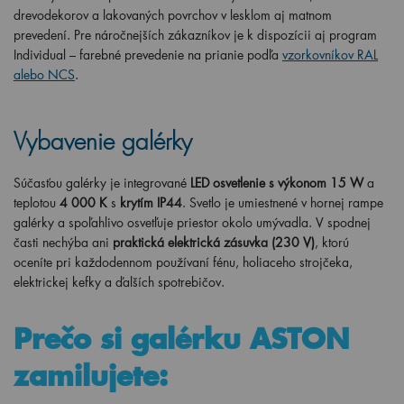
drevodekorov a lakovaných povrchov v lesklom aj matnom
prevedení. Pre náročnejších zákazníkov je k dispozícii aj program
Individual – farebné prevedenie na prianie podľa
vzorkovníkov RAL
alebo NCS
.
Vybavenie galérky
Súčasťou galérky je integrované
LED osvetlenie s výkonom 15 W
a
teplotou
4 000 K
s
krytím IP44
. Svetlo je umiestnené v hornej rampe
galérky a spoľahlivo osvetľuje priestor okolo umývadla. V spodnej
časti nechýba ani
praktická elektrická zásuvka (230 V)
, ktorú
oceníte pri každodennom používaní fénu, holiaceho strojčeka,
elektrickej kefky a ďalších spotrebičov.
Prečo si galérku ASTON
zamilujete: