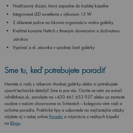
Nadčasový dizajn, ktorý zapadne do každej kúpeľne
Integrované LED osvetlenie s výkonom 15 W
2 sklenené police na šikovnú organizáciu vnútra galérky
Kvalitné kovanie Hettich s tlmeným dovieraním a doživotnou
zárukou
Vypínač a el. zásuvka v spodnej časti galérky
Sme tu, keď potrebujete poradiť
Neviete si rady s výberom vhodnej galérky alebo si potrebujete
ujasniť technické detaily? Sme tu pre vás. Ozvite se nám na e-mail
info@dreja.sk, zavolajte na +420 461 653 937 alebo sa zastavte
osobne v našom showroome vo Svitavách – kolegovia vám radi a
ochotne poradia. Praktické tipy a odpovede na najčastejšie otázky
nájdete aj v našej online
Poradni
a inšpirácie z reálnych kúpeľní
na
Blogu
.