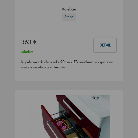
Kolekcie
Stripe
363 €
DETAIL
skladom
Kúpeľňové zrkadlo o šírke 90 cm s LED osvetlením a vypínačom
vrátane regulátora stmievania