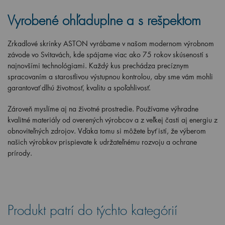
Vyrobené ohľaduplne a s rešpektom
Zrkadlové skrinky ASTON vyrábame v našom modernom výrobnom
závode vo Svitavách, kde spájame viac ako 75 rokov skúseností s
najnovšími technológiami. Každý kus prechádza precíznym
spracovaním a starostlivou výstupnou kontrolou, aby sme vám mohli
garantovať dlhú životnosť, kvalitu a spoľahlivosť.
Zároveň myslíme aj na životné prostredie. Používame výhradne
kvalitné materiály od overených výrobcov a z veľkej časti aj energiu z
obnoviteľných zdrojov. Vďaka tomu si môžete byť istí, že výberom
našich výrobkov prispievate k udržateľnému rozvoju a ochrane
prírody.
Produkt patrí do týchto kategórií