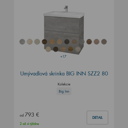
+17
Umývadlová skrinka BIG INN SZZ2 80
Kolekcie
Big Inn
793 €
od
DETAIL
2 až 4 týždne