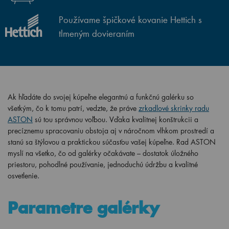
Používame špičkové kovanie Hettich s
tlmeným dovieraním
Ak hľadáte do svojej kúpeľne elegantnú a funkčnú galérku so
všetkým, čo k tomu patrí, vedzte, že práve
zrkadlové skrinky radu
ASTON
sú tou správnou voľbou. Vďaka kvalitnej konštrukcii a
precíznemu spracovaniu obstoja aj v náročnom vlhkom prostredí a
stanú sa štýlovou a praktickou súčasťou vašej kúpeľne. Rad ASTON
myslí na všetko, čo od galérky očakávate – dostatok úložného
priestoru, pohodlné používanie, jednoduchú údržbu a kvalitné
osvetlenie.
Parametre galérky