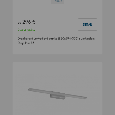
Take It
296 €
od
DETAIL
2 až 4 týždne
Dvojdverová umývadlová skrinka (820x594x335) s umývadlom
Dreja Plus 85