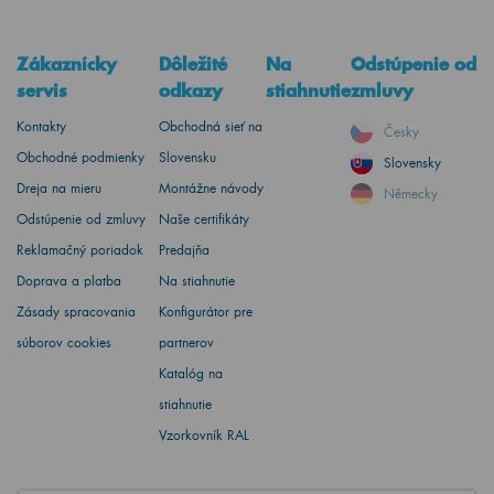
Zákaznícky
Dôležité
Na
Odstúpenie od
servis
odkazy
stiahnutie
zmluvy
Kontakty
Obchodná sieť na
Česky
Obchodné podmienky
Slovensku
Slovensky
Dreja na mieru
Montážne návody
Německy
Odstúpenie od zmluvy
Naše certifikáty
Reklamačný poriadok
Predajňa
Doprava a platba
Na stiahnutie
Zásady spracovania
Konfigurátor pre
súborov cookies
partnerov
Katalóg na
stiahnutie
Vzorkovník RAL