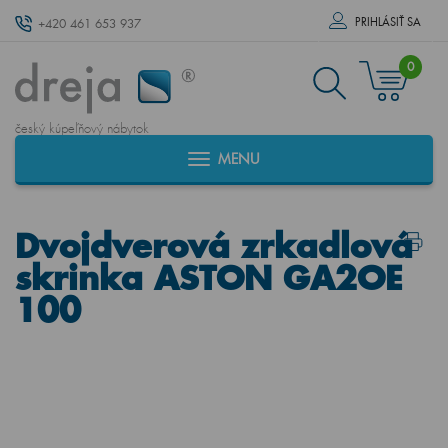
PRIHLÁSIŤ SA
+420 461 653 937
0
český kúpeľňový nábytok
MENU
Dvojdverová zrkadlová
skrinka ASTON GA2OE
100