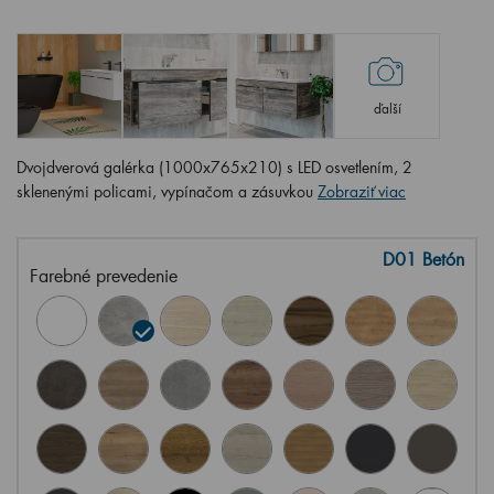
ďalší
Dvojdverová galérka (1000x765x210) s LED osvetlením, 2
sklenenými policami, vypínačom a zásuvkou
Zobraziť viac
D01 Betón
Farebné prevedenie