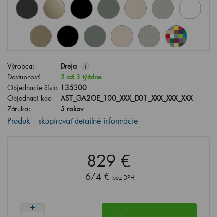
Výrobca:
Dreja
i
Dostupnosť:
2 až 3 týždne
Objednacie číslo
135300
Objednací kód
AST_GA2OE_100_XXX_D01_XXX_XXX_XXX
Záruka:
5 rokov
Produkt - skopírovať detailné informácie
829 €
674 €
bez DPH