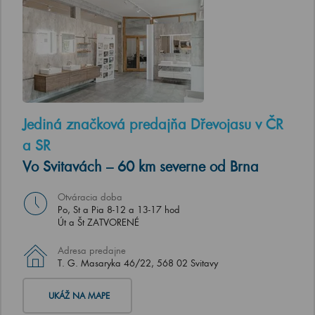
Jediná značková predajňa Dřevojasu v ČR
a SR
Vo Svitavách – 60 km severne od Brna
Otváracia doba
Po, St a Pia 8-12 a 13-17 hod
Út a Št ZATVORENÉ
Adresa predajne
T. G. Masaryka 46/22, 568 02 Svitavy
UKÁŽ NA MAPE