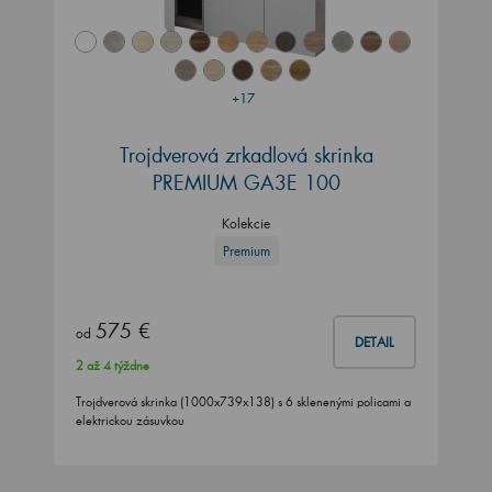
+17
Trojdverová zrkadlová skrinka
PREMIUM GA3E 100
Kolekcie
Premium
575 €
od
DETAIL
2 až 4 týždne
Trojdverová skrinka (1000x739x138) s 6 sklenenými policami a
elektrickou zásuvkou