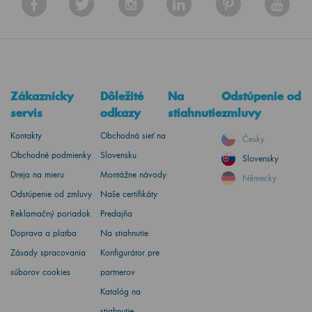
Zákaznícky
Dôležité
Na
Odstúpenie od
servis
odkazy
stiahnutie
zmluvy
Kontakty
Obchodná sieť na
Česky
Obchodné podmienky
Slovensku
Slovensky
Dreja na mieru
Montážne návody
Německy
Odstúpenie od zmluvy
Naše certifikáty
Reklamačný poriadok
Predajňa
Doprava a platba
Na stiahnutie
Zásady spracovania
Konfigurátor pre
súborov cookies
partnerov
Katalóg na
stiahnutie