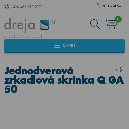
PRIHLÁSIŤ SA
+420 461 653 937
0
český kúpeľňový nábytok
MENU
Jednodverová
zrkadlová skrinka Q GA
50