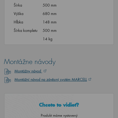
Šírka
500 mm
Výška
680 mm
Hĺbka
148 mm
Šírka kompletu
500 mm
14 kg
Montážne návody
Montážny návod
Montážní návod na závěsný systém MARCELL
Chcete to vidieť?
Produkt máme vystavený