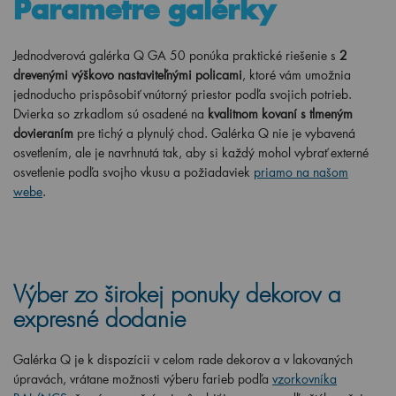
Parametre galérky
Jednodverová galérka Q GA 50 ponúka praktické riešenie s
2
drevenými výškovo nastaviteľnými policami
, ktoré vám umožnia
jednoducho prispôsobiť vnútorný priestor podľa svojich potrieb.
Dvierka so zrkadlom sú osadené na
kvalitnom kovaní s tlmeným
dovieraním
pre tichý a plynulý chod. Galérka Q nie je vybavená
osvetlením, ale je navrhnutá tak, aby si každý mohol vybrať externé
osvetlenie podľa svojho vkusu a požiadaviek
priamo na našom
webe
.
Výber zo širokej ponuky dekorov a
expresné dodanie
Galérka Q je k dispozícii v celom rade dekorov a v lakovaných
úpravách, vrátane možnosti výberu farieb podľa
vzorkovníka