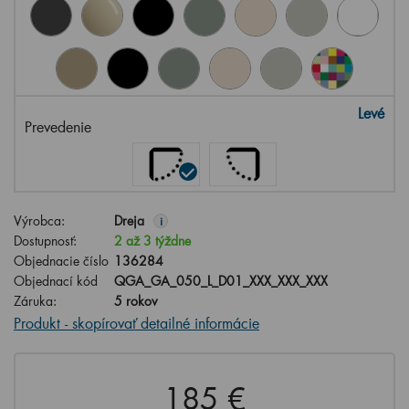
Levé
Prevedenie
Výrobca:
Dreja
i
Dostupnosť:
2 až 3 týždne
Objednacie číslo
136284
Objednací kód
QGA_GA_050_L_D01_XXX_XXX_XXX
Záruka:
5 rokov
Produkt - skopírovať detailné informácie
185 €