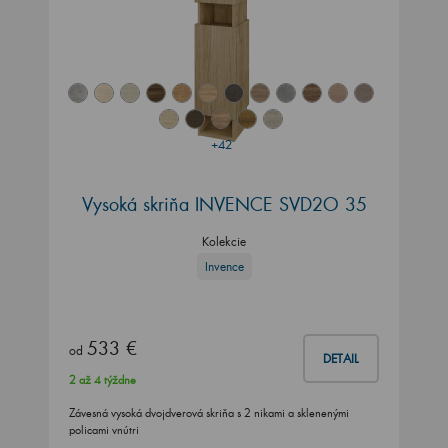
+42
Vysoká skriňa INVENCE SVD2O 35
Kolekcie
Invence
533 €
od
DETAIL
2 až 4 týždne
Závesná vysoká dvojdverová skriňa s 2 nikami a sklenenými
policami vnútri