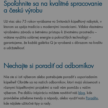
Spoľahnite sa na kvalitné spracovanie
a českú výrobu
Už viac ako 75 rokov vyrábame vo Svitavách kúpeľňový nábytok, v
ktorom sa spája tradícia s modernými inováciami. Vďaka vlastnému
výrobnému závodu a šetrnému prístupu k životnému prostrediu –
vrátane využitia solárnej energie a pokročilých technológií –
garantujeme, že každá galérka Q je vyrobená s dôrazom na kvalitu
a udržateľnosť.
Nechajte si poradiť od odborníkov
Nie ste si istí výberom alebo potrebujete poradiť s usporiadaním
kúpeľne? Obráťte sa na našich odborníkov, ktorí majú skúsenosti s
rôznymi kúpeľňovými projektmi a radi vám pomôžu s vašim
výberom. Pre ďalšiu inšpiráciu môžete navštíviť náš
blog
, kde
pravidelne zdieľame trendy a nápady, alebo využiť našu
Poradňu
,
kde nájdete užitočné tipy a rady.