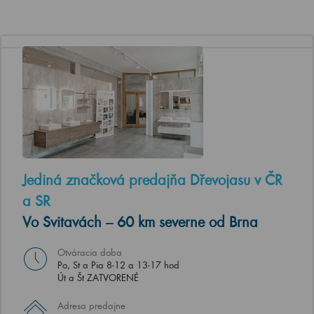
Jediná značková predajňa Dřevojasu v ČR
a SR
Vo Svitavách – 60 km severne od Brna
Otváracia doba
Po, St a Pia 8-12 a 13-17 hod
Út a Št ZATVORENÉ
Adresa predajne