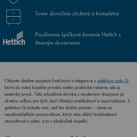
Tovar doručíme zložený a kompletný
Používame špičkové kovanie Hettich s
tlmeným dovieraním
Objavte ideálne spojenie funkčnosti a elegancie s
galérkou radu Q
,
ktorá do vašej kúpeľne prináša nielen praktické riešenie, ale aj
estetický prvok. Táto zrkadlová skrinka s moderným dizajnom je
skvelou voľbou pre tých, ktorí hľadajú prehľadnosť a usporiadanie. S
galérkou Q získate viac, než len úložný priestor – stane sa
nenahraditeľným pomocníkom, ktorý vám uľahčí každodennú
starostlivosť o seba, a to v akejkoľvek kúpeľni.