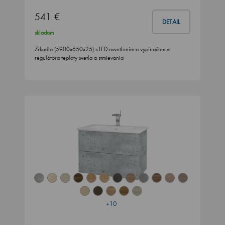
541 €
DETAIL
skladom
Zrkadlo (5900x650x25) s LED osvetlením a vypínačom vr.
regulátora teploty svetla a stmievania
+10