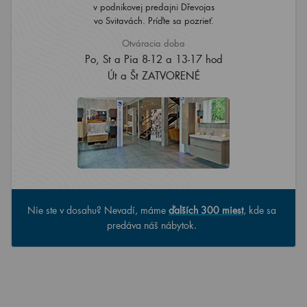
v podnikovej predajni Dřevojas
vo Svitavách. Príďte sa pozrieť.
Otváracia doba
Po, St a Pia 8-12 a 13-17 hod
Út a Št ZATVORENÉ
Nie ste v dosahu? Nevadí, máme
ďalších 300 miest
, kde sa
predáva náš nábytok.