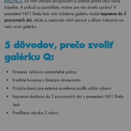
RAL/NCS
, čo vám umožní prispôsobiť ju presne podľa štýlu vašej
kúpeľne. A pokiaľ sa ponáhľate, máme pre vás skvelú správu! V
prevedení N01 Biela lesk vám môžeme galérku dodať
expresne do 5
pracovných dní
, takže si nemusíte robiť starosti s dlhým čakaním na
vašu novú galérku.
5 dôvodov, prečo zvoliť
galérku Q:
Drevené, výškovo nastaviteľné police
Kvalitné kovanie s tlmeným dovieraním
Prispôsobená pre externé osvetlenie podľa vášho výberu
Expresné dodanie do 5 pracovných dní v prevedení N01 Biela
lesk
Predĺžená záruka 5 rokov