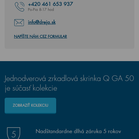
+420
461 653 937
Po-Pia 8-17 hod
info@dreja.sk
NAPÍŠTE NÁM CEZ FORMULAR
Jednodverová zrkadlová skrinka Q GA 50
je súčasť kolekcie
ZOBRAZIŤ KOLEKCIU
Nadštandardne dlhá záruka 5 rokov