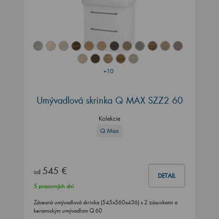
+10
Umývadlová skrinka Q MAX SZZ2 60
Kolekcie
Q Max
545 €
od
DETAIL
5 pracovných dní
Závesná umývadlová skrinka (545x560x436) s 2 zásuvkami a
keramickým umývadlom Q 60