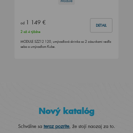
Module
1 149 €
od
DETAIL
2 až 4 týždne
MODULE SZZ12 120, umývadlová skrinka so 2 zásuvkami vedľa
seba a umývadlom Kube.
Nový katalóg
Schválne sa
teraz pozrite
, že stojí naozaj za to.