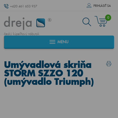
PRIHLÁSIŤ SA
+420 461 653 937
0
český kúpeľňový nábytok
MENU
Umývadlová skriňa
STORM SZZO 120
(umývadlo Triumph)