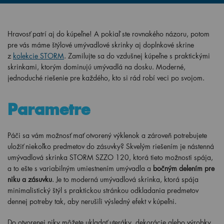
Hravosť patrí aj do kúpeľne! A pokiaľ ste rovnakého názoru, potom
pre vás máme štýlové umývadlové skrinky aj doplnkové skrine
z
kolekcie STORM
. Zamilujte sa do vzdušnej kúpeľne s praktickými
skrinkami, ktorým dominujú umývadlá na dosku. Moderné,
jednoduché riešenie pre každého, kto si rád robí veci po svojom.
Parametre
Páči sa vám možnosť mať otvorený výklenok a zároveň potrebujete
uložiť niekoľko predmetov do zásuvky? Skvelým riešením je nástenná
umývadlová skrinka STORM SZZO 120, ktorá tieto možnosti spája,
a to ešte s variabilným umiestnením umývadla a
bočným delením pre
niku a zásuvku
. Je to moderná umývadlová skrinka, ktorá spája
minimalistický štýl s praktickou stránkou odkladania predmetov
dennej potreby tak, aby nerušili výsledný efekt v kúpeľni.
Do otvorenej niky môžete ukladať uteráky, dekorácie alebo výrobky,