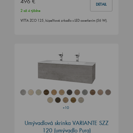
496 €
DETAIL
2 až 4 týždne
VITTA ZCO 125, kúpeľňové zrkadlo s LED osvetlením (56 W).
+10
Umývadlová skrinka VARIANTE SZZ
120 (umývadlo Pura)