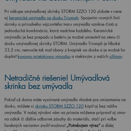
Pr
i nákupe umývadlovej skrinky STORM SZZO 120 získate v cene
aj
keramické umývadlo na dosku Triumph
. Spojením rovných línií
skrinky a prírodného vajcovitého tvaru umývadla vznikne čistá a
jednoduchá kombinácia, ktorá nadchne každého. Keramické
umývadlo je bez prepadu a batériu je možné umiestniť na stenu či
dosku umývadlovej skrinky STORM. Umývadlo Triumph je hlboké
33,5 cm, nemusíte tak mať obavy z kvapiek na doske a je možné ho
doplniť
kovovou prietokovou výpusťou
a niektorým z našich
sifónov
.
Netradičné riešenie! Umývadlová
skrinka bez umývadla
Pokiaľ už doma máte vysnívané umývadlo vhodné pre umiestnenie na
dosku, môžete si
skrinku
STORM SZZO 120
kúpiť aj bez nášho
umývadla. V našej výrobni vám na prianie môžeme pripraviť aj otvor
na odtok či ďalšie odborné zásahy do materiálu, stačí pri voľbe
farebných variantov zvoliť možnosť
„Potrebujem výrez“
a ďalej