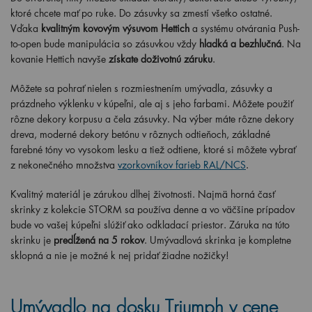
ktoré chcete mať po ruke. Do zásuvky sa zmestí všetko ostatné.
Vďaka
kvalitným kovovým výsuvom Hettich
a systému otvárania Push-
to-open bude manipulácia so zásuvkou vždy
hladká a bezhlučná
. Na
kovanie Hettich navyše
získate doživotnú záruku
.
Môžete sa pohrať nielen s rozmiestnením umývadla, zásuvky a
prázdneho výklenku v kúpeľni, ale aj s jeho farbami. Môžete použiť
rôzne dekory korpusu a čela zásuvky. Na výber máte rôzne dekory
dreva, moderné dekory betónu v rôznych odtieňoch, základné
farebné tóny vo vysokom lesku a tiež odtiene, ktoré si môžete vybrať
z nekonečného množstva
vzorkovníkov farieb RAL/NCS
.
Kvalitný materiál je zárukou dlhej životnosti. Najmä horná časť
skrinky z kolekcie STORM sa používa denne a vo väčšine prípadov
bude vo vašej kúpeľni slúžiť ako odkladací priestor. Záruka na túto
skrinku je
predĺžená na 5 rokov
. Umývadlová skrinka je kompletne
sklopná a nie je možné k nej pridať žiadne nožičky!
Umývadlo na dosku Triumph
v cene