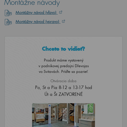
Montážne návody
Montážny návod (vľavo)
Montážny návod (vpravo)
Chcete to vidieť?
Produkt máme vystavený
v podnikovej predajni Dřevojas
vo Svitavách. Príďte sa pozrieť.
Otváracia doba
Po, St a Pia 8-12 a 13-17 hod
Út a Št ZATVORENÉ