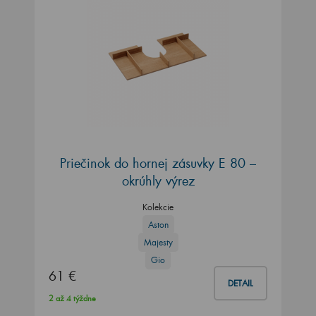
Priečinok do hornej zásuvky E 80 –
okrúhly výrez
Kolekcie
Aston
Majesty
Gio
61 €
DETAIL
2 až 4 týždne