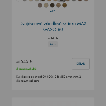
+17
Dvojdverová zrkadlová skrinka MAX
GA2O 80
Kolekcie
Max
545 €
od
DETAIL
5 pracovných dnů
Dvojdverová galérka (800x820x138) s LED osvetlením, 2
sklenenými policami