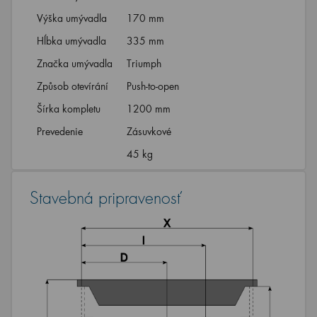
Výška umývadla
170 mm
Hĺbka umývadla
335 mm
Značka umývadla
Triumph
Způsob otevírání
Push-to-open
Šírka kompletu
1200 mm
Prevedenie
Zásuvkové
45 kg
Stavebná pripravenosť