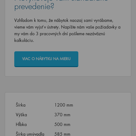
prevedenie?
Vzhľadom k tomu, že nábytok naozaj sami vyrábame,
vieme vám vyjsť v ústrety. Napíšte nám vaše požiadavky a
my vám do 3 pracovných dní pošleme nezáväznú
kalkuláciu.
VIAC O NÁBYTKU NA MIERU
Šírka
1200 mm
Výška
370 mm
Hĺbka
500 mm
Šírka umývadla
585 mm