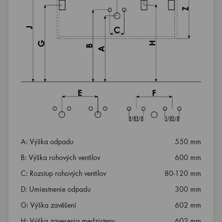
A: Výška odpadu
550 mm
B: Výška rohových ventilov
600 mm
C: Rozstup rohových ventilov
80-120 mm
D: Umiestnenie odpadu
300 mm
G: Výška zavěšení
602 mm
H: Výška zavesenia medzisteny
602 mm