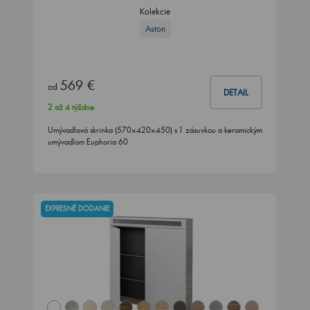
Kolekcie
Aston
569 €
od
DETAIL
2 až 4 týždne
Umývadlová skrinka (570×420×450) s 1 zásuvkou a keramickým
umývadlom Euphoria 60
EXPRESNÉ DODANIE