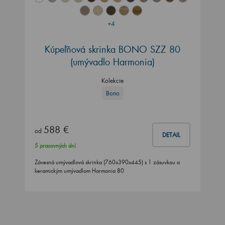
+4
Kúpeľňová skrinka BONO SZZ 80
(umývadlo Harmonia)
Kolekcie
Bono
588 €
od
DETAIL
5 pracovných dní
Závesná umývadlová skrinka (760x390x445) s 1 zásuvkou a
keramickým umývadlom Harmonia 80