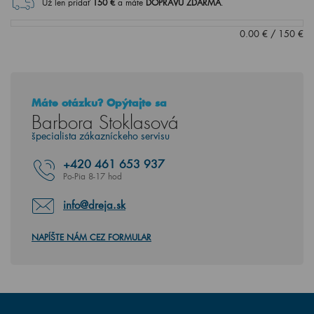
Už len pridať
150
€
a máte
DOPRAVU ZDARMA
.
0.00
€
/
150
€
Máte otázku? Opýtajte sa
Barbora Stoklasová
špecialista zákazníckeho servisu
+420
461 653 937
Po-Pia 8-17 hod
info@dreja.sk
NAPÍŠTE NÁM CEZ FORMULAR