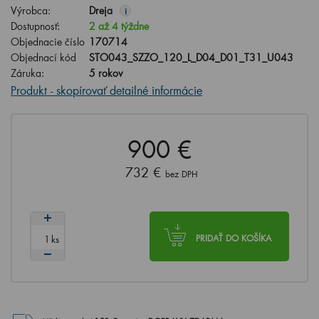
Výrobca:
Dreja
i
Dostupnosť:
2 až 4 týždne
Objednacie číslo
170714
Objednací kód
STO043_SZZO_120_L_D04_D01_T31_U043
Záruka:
5 rokov
Produkt - skopírovať detailné informácie
900 €
732 €
bez DPH
ks
PRIDAŤ DO KOŠÍKA