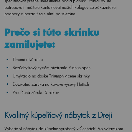
špecifikovať presné umiestnenie podľa plánika. Pokiaľ by ste
potrebovali, môžete kontaktovať našich kolegov zo zákazníckej
podpory a poradiť sa s nimi po telefóne.
Prečo si
túto skrinku
zamilujete:
Tlmené otváranie
Bezúchytkový systém otvárania Push-to-open
Umývadlo na doske Triumph v cene skrinky
Doživotná záruka na kovové výsuvy Hettich
Predĺžená záruka 5 rokov
Kvalitný kúpeľňový nábytok z Dreji
Vyberte si nábytok do kúpeľne vyrobený v Čechách! Vo svitavskom