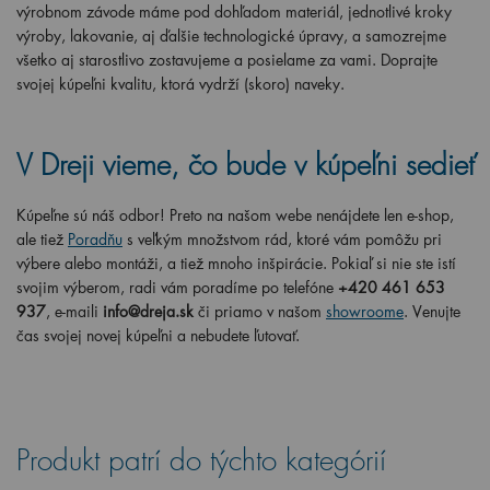
výrobnom závode máme pod dohľadom materiál, jednotlivé kroky
výroby, lakovanie, aj ďalšie technologické úpravy, a samozrejme
všetko aj starostlivo zostavujeme a posielame za vami. Doprajte
svojej kúpeľni kvalitu, ktorá vydrží (skoro) naveky.
V Dreji vieme, čo bude v kúpeľni sedieť
Kúpeľne sú náš odbor! Preto na našom webe nenájdete len e-shop,
ale tiež
Poradňu
s veľkým množstvom rád, ktoré vám pomôžu pri
výbere alebo montáži, a tiež mnoho inšpirácie. Pokiaľ si nie ste istí
svojim výberom, radi vám poradíme po telefóne
+420 461 653
937
, e-maili
info@dreja.sk
či priamo v našom
showroome
. Venujte
čas svojej novej kúpeľni a nebudete ľutovať.
Produkt patrí do týchto kategórií