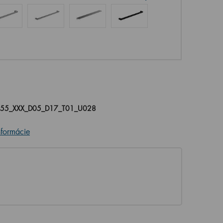
055_XXX_D05_D17_T01_U028
nformácie