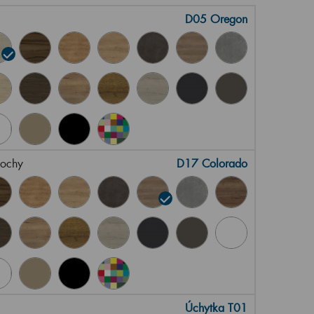
D05 Oregon
lochy
D17 Colorado
Úchytka T01