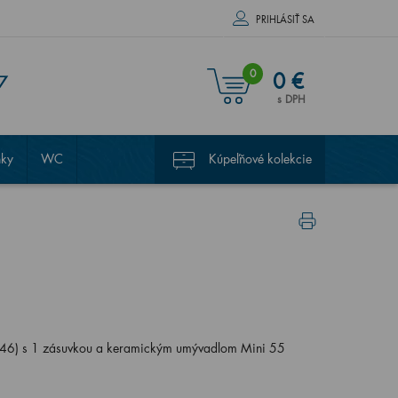
PRIHLÁSIŤ SA
0
0 €
7
s DPH
nky
WC
Kúpeľňové kolekcie
46) s 1 zásuvkou a keramickým umývadlom Mini 55