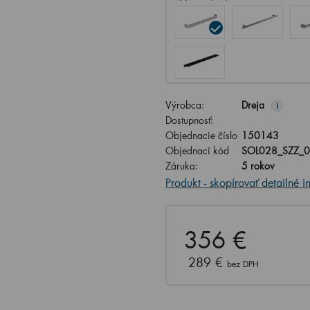
Výrobca:
Dreja
i
Dostupnosť:
Objednacie číslo
150143
Objednací kód
SOL028_SZZ_
Záruka:
5 rokov
Produkt - skopírovať detailné i
356 €
289 €
bez DPH