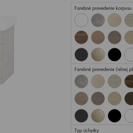
Farebné prevedenie korpusu
Farebné prevedenie čelnej p
Typ úchytky