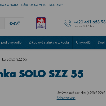
RAVA A PLATBA
NÁBYTOK NA MIERU
KONTAKTY
+420
461 653 93
HĽADAŤ
Po-Pia 8-17 hod
 pod umývadlo
Zrkadlové skrinky a zrkadlá
Umývadlá
Dopl
rinka SOLO SZZ 55
nka SOLO SZZ 55
Umývadlová skrinka (495x392x3
Zobraziť viac