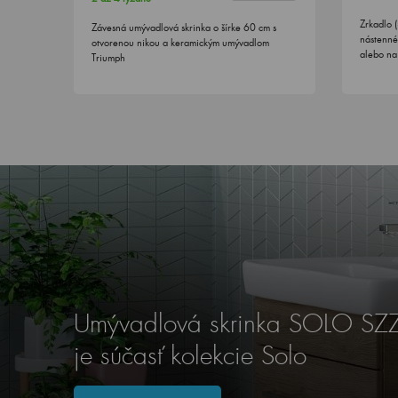
Zrkadlo 
Závesná umývadlová skrinka o šírke 60 cm s
nástenné
otvorenou nikou a keramickým umývadlom
alebo na
Triumph
Umývadlová skrinka SOLO SZ
je súčasť kolekcie Solo