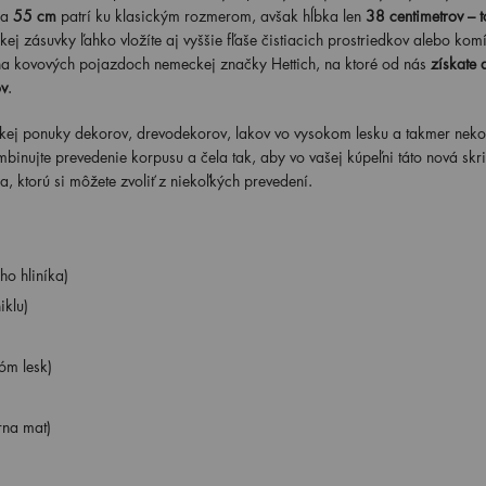
ka
55 cm
patrí ku klasickým rozmerom, avšak hĺbka len
38 centimetrov – t
j zásuvky ľahko vložíte aj vyššie fľaše čistiacich prostriedkov alebo kom
 na kovových pojazdoch nemeckej značky Hettich, na ktoré od nás
získate 
v
.
rokej ponuky dekorov, drevodekorov, lakov vo vysokom lesku a takmer nek
mbinujte prevedenie korpusu a čela tak, aby vo vašej kúpeľni táto nová skr
a, ktorú si môžete zvoliť z niekoľkých prevedení.
o hliníka)
iklu)
óm lesk)
rna mat)