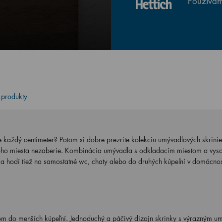
Používam
 produkty
te každý centimeter? Potom si dobre prezrite kolekciu umývadlových skrin
oho miesta nezaberie. Kombinácia umývadla s odkladacím miestom a vys
 sa hodí tiež na samostatné wc, chaty alebo do druhých kúpeľní v domácnos
m do menších kúpeľní. Jednoduchý a páčivý dizajn skrinky s výrazným 