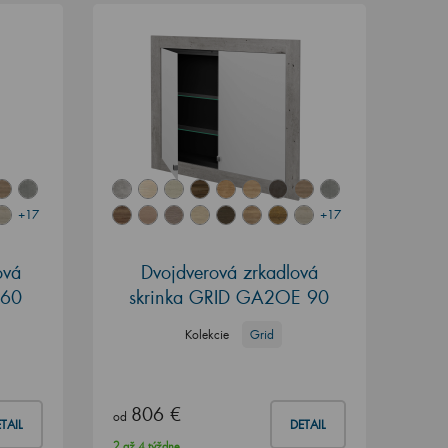
+17
+17
ová
Dvojdverová zrkadlová
 60
skrinka GRID GA2OE 90
Kolekcie
Grid
806 €
od
TAIL
DETAIL
2 až 4 týždne