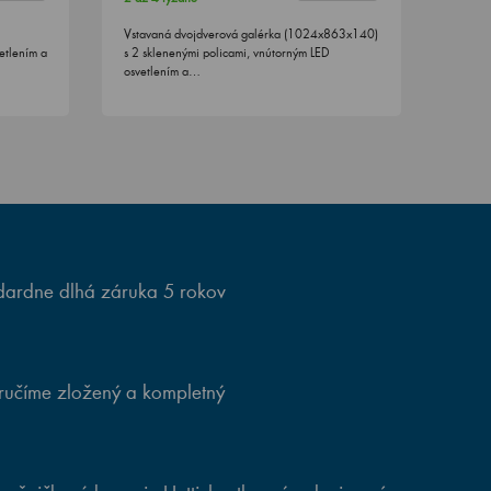
Vstavaná dvojdverová galérka (1024x863x140)
etlením a
s 2 sklenenými policami, vnútorným LED
osvetlením a…
ardne dlhá záruka 5 rokov
ručíme zložený a kompletný