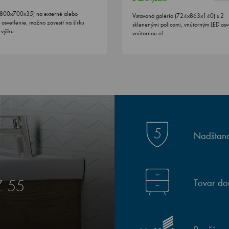
(800x700x35) na externé alebo
Vstavaná galéria (724x863x140) s 2
 osvetlenie, možno zavesiť na šírku
sklenenými policami, vnútorným LED osv
 výšku
vnútornou el.…
Nadštand
Tovar do
Z 55