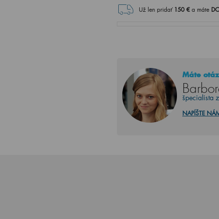
Už len pridať
150
€
a máte
DO
Máte otáz
Barbor
špecialista 
NAPÍŠTE NÁ