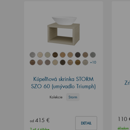
+10
Kúpeľňová skrinka STORM
Z
SZO 60 (umývadlo Triumph)
Kolekcie
Storm
110 
415 €
od
DETAIL
skladom
2 až 4 týždne