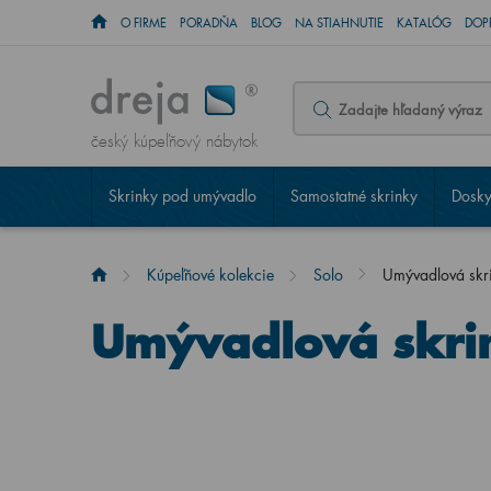
O FIRME
PORADŇA
BLOG
NA STIAHNUTIE
KATALÓG
DOP
český kúpeľňový nábytok
Skrinky pod umývadlo
Samostatné skrinky
Dosky
Kúpeľňové kolekcie
Solo
Umývadlová sk
Umývadlová skri