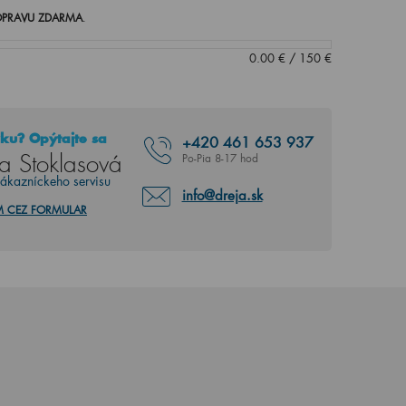
PRAVU ZDARMA
.
0.00
€
/
150
€
ku? Opýtajte sa
+420
461 653 937
a Stoklasová
Po-Pia 8-17 hod
zákazníckeho servisu
info@dreja.sk
M CEZ FORMULAR