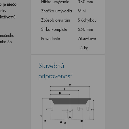
Hĺbka umývadla
380 mm
o je niečo
,
ínky
Značka umývadla
Mini
doživotnú
Způsob otevírání
S úchytkou
Šírka kompletu
550 mm
onečného
Prevedenie
Zásuvkové
inka čo
15 kg
Stavebná
pripravenosť