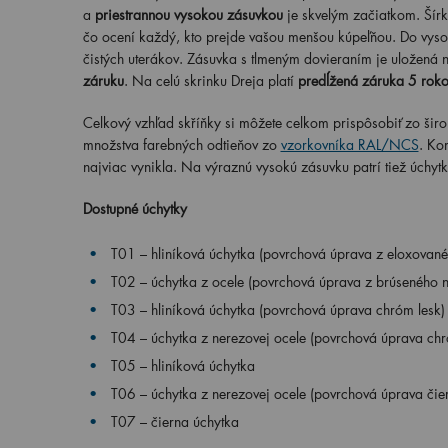
a
priestrannou vysokou zásuvkou
je skvelým začiatkom. Šír
čo ocení každý, kto prejde vašou menšou kúpeľňou. Do vysoke
čistých uterákov. Zásuvka s tlmeným dovieraním je uložená
záruku
. Na celú skrinku Dreja platí
predĺžená záruka 5 roko
Celkový vzhľad skříňky si môžete celkom prispôsobiť zo ši
množstva farebných odtieňov zo
vzorkovníka RAL/NCS
. Ko
najviac vynikla. Na výraznú vysokú zásuvku patrí tiež úchytk
Dostupné úchytky
T01 – hliníková úchytka (povrchová úprava z eloxovanéh
T02 – úchytka z ocele (povrchová úprava z brúseného n
T03 – hliníková úchytka (povrchová úprava chróm lesk)
T04 – úchytka z nerezovej ocele (povrchová úprava chr
T05 – hliníková úchytka
T06 – úchytka z nerezovej ocele (povrchová úprava čie
T07 – čierna úchytka