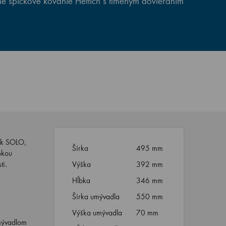
e špičkové kovanie Hettich s tlmeným dovieraním
iek SOLO,
Šírka
495 mm
okou
ti.
Výška
392 mm
Hĺbka
346 mm
Šírka umývadla
550 mm
Výška umývadla
70 mm
umývadlom