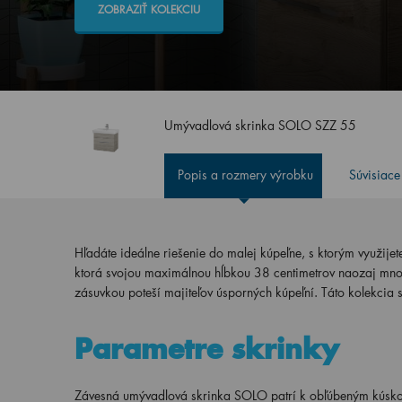
ZOBRAZIŤ KOLEKCIU
Umývadlová skrinka SOLO SZZ 55
Popis a rozmery výrobku
Súvisiace
Hľadáte ideálne riešenie do malej kúpeľne, s ktorým využije
ktorá svojou maximálnou hĺbkou 38 centimetrov naozaj mn
zásuvkou poteší majiteľov úsporných kúpeľní. Táto kolekcia
Parametre skrinky
Závesná umývadlová skrinka SOLO patrí k obľúbeným kúsko